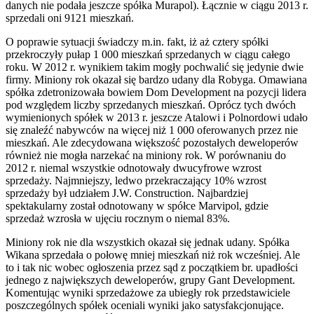
danych nie podała jeszcze spółka Murapol). Łącznie w ciągu 2013 r.
sprzedali oni 9121 mieszkań.
O poprawie sytuacji świadczy m.in. fakt, iż aż cztery spółki
przekroczyły pułap 1 000 mieszkań sprzedanych w ciągu całego
roku. W 2012 r. wynikiem takim mogły pochwalić się jedynie dwie
firmy. Miniony rok okazał się bardzo udany dla Robyga. Omawiana
spółka zdetronizowała bowiem Dom Development na pozycji lidera
pod względem liczby sprzedanych mieszkań. Oprócz tych dwóch
wymienionych spółek w 2013 r. jeszcze Atalowi i Polnordowi udało
się znaleźć nabywców na więcej niż 1 000 oferowanych przez nie
mieszkań. Ale zdecydowana większość pozostałych deweloperów
również nie mogła narzekać na miniony rok. W porównaniu do
2012 r. niemal wszystkie odnotowały dwucyfrowe wzrost
sprzedaży. Najmniejszy, ledwo przekraczający 10% wzrost
sprzedaży był udziałem J.W. Construction. Najbardziej
spektakularny został odnotowany w spółce Marvipol, gdzie
sprzedaż wzrosła w ujęciu rocznym o niemal 83%.
Miniony rok nie dla wszystkich okazał się jednak udany. Spółka
Wikana sprzedała o połowę mniej mieszkań niż rok wcześniej. Ale
to i tak nic wobec ogłoszenia przez sąd z początkiem br. upadłości
jednego z największych deweloperów, grupy Gant Development.
Komentując wyniki sprzedażowe za ubiegły rok przedstawiciele
poszczególnych spółek oceniali wyniki jako satysfakcjonujące.