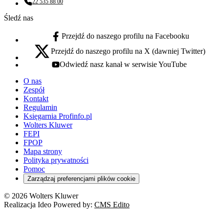
22 535 88 00
Numer telefonu:
Śledź nas
Przejdź do naszego profilu na Facebooku
facebook - otwiera się w nowej karcie
Przejdź do naszego profilu na X (dawniej Twitter)
x - otwiera się w nowej karcie
Odwiedź nasz kanał w serwisie YouTube
youtube - otwiera się w nowej karcie
O nas
Zespół
Kontakt
Regulamin
Księgarnia Profinfo.pl
Wolters Kluwer
FEPI
FPOP
Mapa strony
Polityka prywatności
Pomoc
Zarządzaj preferencjami plików cookie
© 2026 Wolters Kluwer
Realizacja Ideo Powered by:
CMS Edito