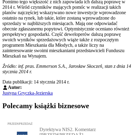
Pomimo tego większość z nich zapowiada ich dalszą poprawę w
2014 r. Wśród czynników mających pomóc w realizacji takich
planów najczęściej wskazywano nowe inwestycje wprowadzone
ostatnio na rynek, lub takie, które zostaną wprowadzone do
sprzedaży w najbliższych miesiącach. Mają one odpowiadać
obecnie zgłaszanemu popytowi. Optymistycznie oceniano również
perspektywy gospodarki. Część deweloperów dalszą poprawę
swoich wyników sprzedażowych wiąże także z rozpoczętym
programem Mieszkania dla Młodych, a także liczy na
zainteresowanie swoimi mieszkaniami przedstawicieli Funduszu
Mieszkań na Wynajem.
Źródło: inf. pras. Emmerson S.A., Jarosław Skoczeń, stan z dnia 14
stycznia 2014 r.
Data publikacji: 14 stycznia 2014 r.
Autor:
Justyna Gryczka-Jezierska
Polecamy książki biznesowe
Przejdź do: Dyrektywa NIS2. Komentarz [PRZEDSPRZEDAŻ], Mateu
PRZEDSPRZEDAŻ
Dyrektywa NIS2. Komentarz
[PRZEDSPRZEDAŻ]