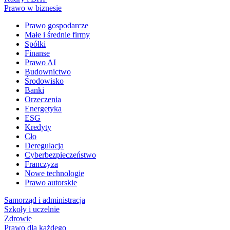
Prawo w biznesie
Prawo gospodarcze
Małe i średnie firmy
Spółki
Finanse
Prawo AI
Budownictwo
Środowisko
Banki
Orzeczenia
Energetyka
ESG
Kredyty
Cło
Deregulacja
Cyberbezpieczeństwo
Franczyza
Nowe technologie
Prawo autorskie
Samorząd i administracja
Szkoły i uczelnie
Zdrowie
Prawo dla każdego