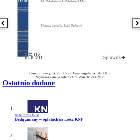
Poprzednia książka
N
Mateusz Jakubik, Rafał Prabucki
15%
Sprawdź
Rabatu
Cena promocyjna: 296,65 zł |
Cena regularna: 349,00 zł
Najniższa cena w ostatnich 30 dniach: 244,30 zł
Ostatnio dodane
07.08.2026 | 15:30
Przejdź do artykułu:
Będą zmiany w opłatach na rzecz KNF