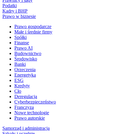
Prawnicy i sądy
Podatki
Kadry i BHP
Prawo w biznesie
Prawo gospodarcze
Małe i średnie firmy
Spółki
Finanse
Prawo AI
Budownictwo
Środowisko
Banki
Orzeczenia
Energetyka
ESG
Kredyty
Cło
Deregulacja
Cyberbezpieczeństwo
Franczyza
Nowe technologie
Prawo autorskie
Samorząd i administracja
Szkoły i uczelnie