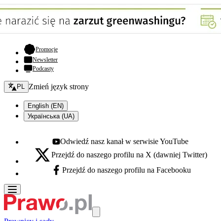
- otwiera się w nowej karcie
Promocje
Newsletter
Podcasty
Zmień język - bieżący:
Zmień język strony
PL
English (EN)
Українська (UA)
Odwiedź nasz kanał w serwisie YouTube
Youtube - otwiera się w nowej karcie
Przejdź do naszego profilu na X (dawniej Twitter)
X - otwiera się w nowej karcie
Przejdź do naszego profilu na Facebooku
Facebook - otwiera się w nowej karcie