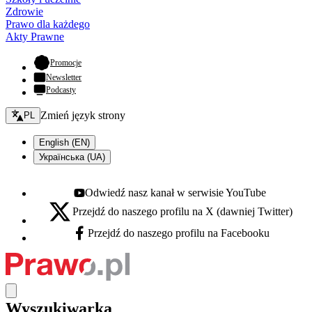
Zdrowie
Prawo dla każdego
Akty Prawne
- otwiera się w nowej karcie
Promocje
Newsletter
Podcasty
Zmień język - bieżący:
Zmień język strony
PL
English (EN)
Українська (UA)
Odwiedź nasz kanał w serwisie YouTube
Youtube - otwiera się w nowej karcie
Przejdź do naszego profilu na X (dawniej Twitter)
X - otwiera się w nowej karcie
Przejdź do naszego profilu na Facebooku
Facebook - otwiera się w nowej karcie
Wyszukiwarka