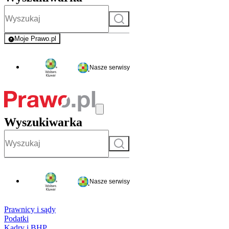
Szukaj
Moje Prawo.pl
- rejestracja i logowanie do serwisu
Nasze serwisy
Wyszukiwarka
Szukaj
Nasze serwisy
Prawnicy i sądy
Podatki
Kadry i BHP