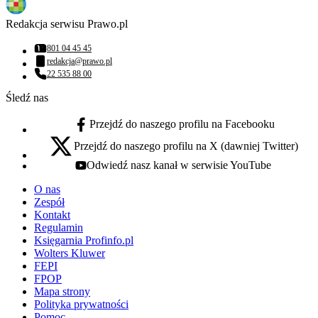
Redakcja serwisu Prawo.pl
801 04 45 45
Numer telefonu:
redakcja@prawo.pl
Adres email:
22 535 88 00
Numer telefonu:
Śledź nas
Przejdź do naszego profilu na Facebooku
facebook - otwiera się w nowej karcie
Przejdź do naszego profilu na X (dawniej Twitter)
x - otwiera się w nowej karcie
Odwiedź nasz kanał w serwisie YouTube
youtube - otwiera się w nowej karcie
O nas
Zespół
Kontakt
Regulamin
Księgarnia Profinfo.pl
Wolters Kluwer
FEPI
FPOP
Mapa strony
Polityka prywatności
Pomoc