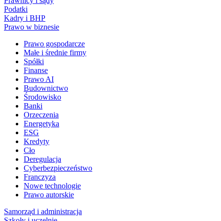
Prawnicy i sądy
Podatki
Kadry i BHP
Prawo w biznesie
Prawo gospodarcze
Małe i średnie firmy
Spółki
Finanse
Prawo AI
Budownictwo
Środowisko
Banki
Orzeczenia
Energetyka
ESG
Kredyty
Cło
Deregulacja
Cyberbezpieczeństwo
Franczyza
Nowe technologie
Prawo autorskie
Samorząd i administracja
Szkoły i uczelnie