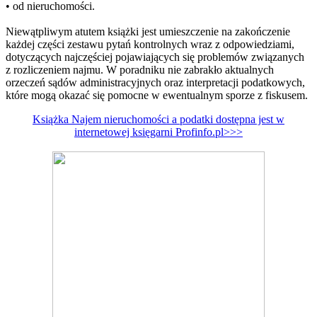
• od nieruchomości.
Niewątpliwym atutem książki jest umieszczenie na zakończenie
każdej części zestawu pytań kontrolnych wraz z odpowiedziami,
dotyczących najczęściej pojawiających się problemów związanych
z rozliczeniem najmu. W poradniku nie zabrakło aktualnych
orzeczeń sądów administracyjnych oraz interpretacji podatkowych,
które mogą okazać się pomocne w ewentualnym sporze z fiskusem.
Książka Najem nieruchomości a podatki dostępna jest w
internetowej księgarni Profinfo.pl>>>