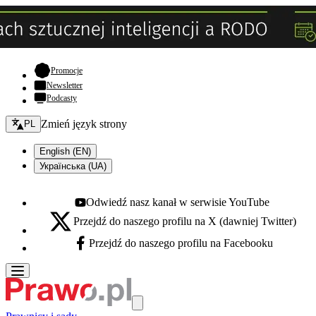
- otwiera się w nowej karcie
Promocje
Newsletter
Podcasty
Zmień język - bieżący:
Zmień język strony
PL
English (EN)
Українська (UA)
Odwiedź nasz kanał w serwisie YouTube
Youtube - otwiera się w nowej karcie
Przejdź do naszego profilu na X (dawniej Twitter)
X - otwiera się w nowej karcie
Przejdź do naszego profilu na Facebooku
Facebook - otwiera się w nowej karcie