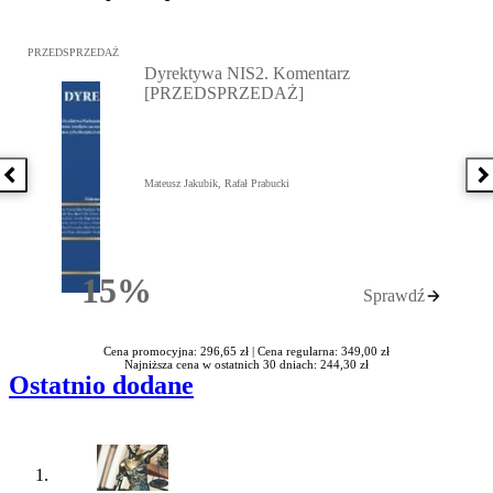
Przejdź do: Dyrektywa NIS2. Komentarz [PRZEDSPRZEDAŻ], Mateu
PRZEDSPRZEDAŻ
Dyrektywa NIS2. Komentarz
[PRZEDSPRZEDAŻ]
Poprzednia książka
N
Mateusz Jakubik, Rafał Prabucki
15%
Sprawdź
Rabatu
Cena promocyjna: 296,65 zł |
Cena regularna: 349,00 zł
Najniższa cena w ostatnich 30 dniach: 244,30 zł
Ostatnio dodane