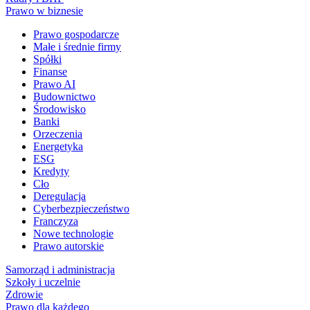
Prawo w biznesie
Prawo gospodarcze
Małe i średnie firmy
Spółki
Finanse
Prawo AI
Budownictwo
Środowisko
Banki
Orzeczenia
Energetyka
ESG
Kredyty
Cło
Deregulacja
Cyberbezpieczeństwo
Franczyza
Nowe technologie
Prawo autorskie
Samorząd i administracja
Szkoły i uczelnie
Zdrowie
Prawo dla każdego