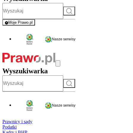
Szukaj
Moje Prawo.pl
- rejestracja i logowanie do serwisu
Nasze serwisy
Wyszukiwarka
Szukaj
Nasze serwisy
Prawnicy i sądy
Podatki
Kadry i BHP