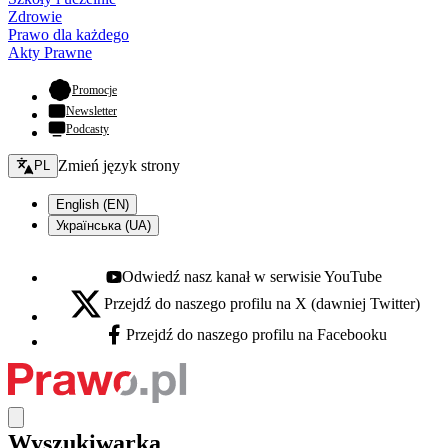
Zdrowie
Prawo dla każdego
Akty Prawne
- otwiera się w nowej karcie
Promocje
Newsletter
Podcasty
Zmień język - bieżący:
Zmień język strony
PL
English (EN)
Українська (UA)
Odwiedź nasz kanał w serwisie YouTube
Youtube - otwiera się w nowej karcie
Przejdź do naszego profilu na X (dawniej Twitter)
X - otwiera się w nowej karcie
Przejdź do naszego profilu na Facebooku
Facebook - otwiera się w nowej karcie
Wyszukiwarka