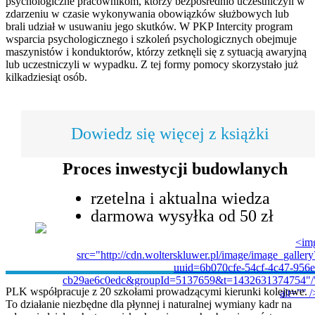
psychologiczne pracownikom, którzy bezpośrednio uczestniczyli w
zdarzeniu w czasie wykonywania obowiązków służbowych lub
brali udział w usuwaniu jego skutków. W PKP Intercity program
wsparcia psychologicznego i szkoleń psychologicznych obejmuje
maszynistów i konduktorów, którzy zetknęli się z sytuacją awaryjną
lub uczestniczyli w wypadku. Z tej formy pomocy skorzystało już
kilkadziesiąt osób.
Dowiedz się więcej z książki
Proces inwestycji budowlanych
rzetelna i aktualna wiedza
darmowa wysyłka od 50 zł
<im
src="http://cdn.wolterskluwer.pl/image/image_gallery
uuid=6b070cfe-54cf-4c47-956e
cb29ae6c0edc&groupId=5137659&t=1432631374754"/
PLK współpracuje z 20 szkołami prowadzącymi kierunki kolejowe.
alt="" /
To działanie niezbędne dla płynnej i naturalnej wymiany kadr na