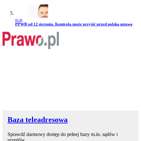
05:30
Przejdź do artykułu:
PPWR od 12 sierpnia. Kontrola może przyjść przed polską ustawą
Baza teleadresowa
Sprawdź darmowy dostęp do pełnej bazy m.in. sądów i
urzędów.