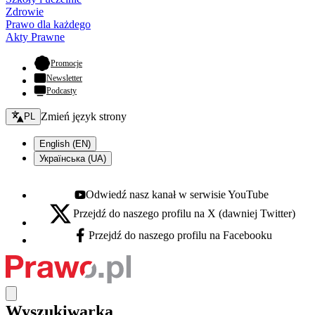
Zdrowie
Prawo dla każdego
Akty Prawne
- otwiera się w nowej karcie
Promocje
Newsletter
Podcasty
Zmień język - bieżący:
Zmień język strony
PL
English (EN)
Українська (UA)
Odwiedź nasz kanał w serwisie YouTube
Youtube - otwiera się w nowej karcie
Przejdź do naszego profilu na X (dawniej Twitter)
X - otwiera się w nowej karcie
Przejdź do naszego profilu na Facebooku
Facebook - otwiera się w nowej karcie
Wyszukiwarka