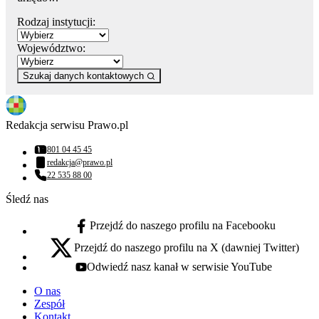
Rodzaj instytucji:
Województwo:
Szukaj danych kontaktowych
Redakcja serwisu Prawo.pl
801 04 45 45
Numer telefonu:
redakcja@prawo.pl
Adres email:
22 535 88 00
Numer telefonu:
Śledź nas
Przejdź do naszego profilu na Facebooku
facebook - otwiera się w nowej karcie
Przejdź do naszego profilu na X (dawniej Twitter)
x - otwiera się w nowej karcie
Odwiedź nasz kanał w serwisie YouTube
youtube - otwiera się w nowej karcie
O nas
Zespół
Kontakt