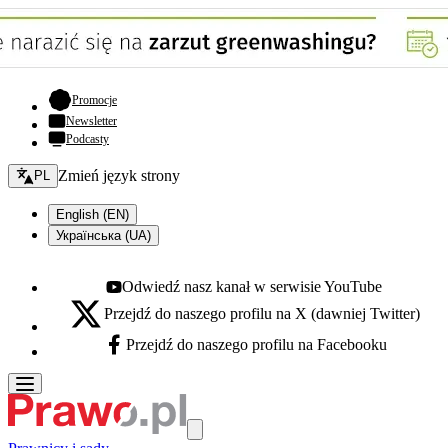
- otwiera się w nowej karcie
Promocje
Newsletter
Podcasty
Zmień język - bieżący:
Zmień język strony
PL
English (EN)
Українська (UA)
Odwiedź nasz kanał w serwisie YouTube
Youtube - otwiera się w nowej karcie
Przejdź do naszego profilu na X (dawniej Twitter)
X - otwiera się w nowej karcie
Przejdź do naszego profilu na Facebooku
Facebook - otwiera się w nowej karcie