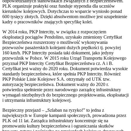
odpowiedzialnych stanowiskach związanych z bezpieczeństwem.
PLK organizuje praktyki oraz funduje stypendia dla uczniów
kierunków kolejowych. Dotychczas to wsparcie wyniosło ponad
600 tysięcy złotych. Dzięki absolwentom możliwe jest uzupełnienie
kadry o pracowników znających specyfikę kolei.
W 2014 roku, PKP Intercity, w związku z rozpoczęciem
eksploatacji pociągów Pendolino, uzyskało zmieniony Certyfikat
Bezpieczeństwa rozszerzony o możliwość wykonywania
przewozów pasażerskich kolejami dużych prędkości tj. powyżej
160 km/h. PKP Intercity posiada taki dokument, jako jedyny
przewoźnik w Polsce. W 2015 roku Urząd Transportu Kolejowego
przyznał PKP Intercity Certyfikat Bezpieczeństwa cz. A i B.
Certyfikat jest ważny do 2020 roku. Dokument potwierdza wysokie
standardy bezpieczeństwa, które spełnia PKP Intercity. Również
PKP Polskie Linie Kolejowe S.A. otrzymały od UTK tzw.
autoryzację bezpieczeństwa. Dokument ważny do 2020 r.
potwierdza spełnienie przez narodowego zarządcę infrastruktury
wymagań niezbędnych do bezpiecznego projektowania, eksploatacji
i utrzymania infrastruktury kolejowej.
Bezpieczny przejazd – „Szlaban na ryzyko!” to jedna z
największych w Europie kampanii społecznych, prowadzona przez
PLK od 11 lat. Zarządca infrastruktury koncentruje się na
promowaniu kultury bezpieczeństwa i ograniczania skutków