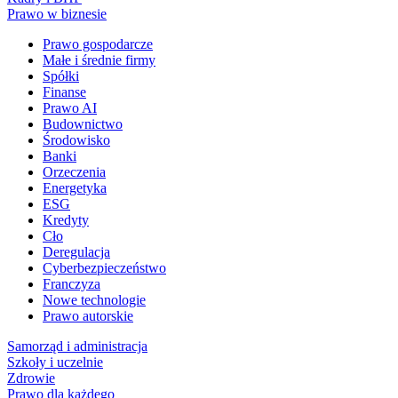
Prawo w biznesie
Prawo gospodarcze
Małe i średnie firmy
Spółki
Finanse
Prawo AI
Budownictwo
Środowisko
Banki
Orzeczenia
Energetyka
ESG
Kredyty
Cło
Deregulacja
Cyberbezpieczeństwo
Franczyza
Nowe technologie
Prawo autorskie
Samorząd i administracja
Szkoły i uczelnie
Zdrowie
Prawo dla każdego