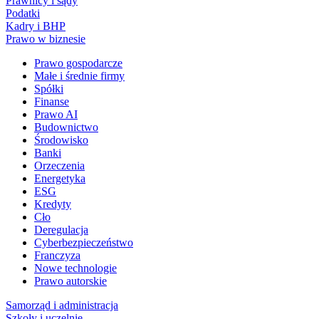
Prawnicy i sądy
Podatki
Kadry i BHP
Prawo w biznesie
Prawo gospodarcze
Małe i średnie firmy
Spółki
Finanse
Prawo AI
Budownictwo
Środowisko
Banki
Orzeczenia
Energetyka
ESG
Kredyty
Cło
Deregulacja
Cyberbezpieczeństwo
Franczyza
Nowe technologie
Prawo autorskie
Samorząd i administracja
Szkoły i uczelnie