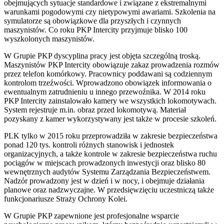
obejmujących sytuacje standardowe i związane z ekstremalnymi
warunkami pogodowymi czy nietypowymi awariami. Szkolenia na
symulatorze są obowiązkowe dla przyszłych i czynnych
maszynistów. Co roku PKP Intercity przyjmuje blisko 100
wyszkolonych maszynistów.
W Grupie PKP dyscyplina pracy jest objęta szczególną troską.
Maszynistów PKP Intercity obowiązuje zakaz prowadzenia rozmów
przez telefon komórkowy. Pracownicy poddawani są codziennym
kontrolom trzeźwości. Wprowadzono obowiązek informowania o
ewentualnym zatrudnieniu u innego przewoźnika. W 2014 roku
PKP Intercity zainstalowało kamery we wszystkich lokomotywach.
System rejestruje m.in. obraz przed lokomotywą. Materiał
pozyskany z kamer wykorzystywany jest także w procesie szkoleń.
PLK tylko w 2015 roku przeprowadziła w zakresie bezpieczeństwa
ponad 120 tys. kontroli różnych stanowisk i jednostek
organizacyjnych, a także kontrole w zakresie bezpieczeństwa ruchu
pociągów w miejscach prowadzonych inwestycji oraz blisko 80
wewnętrznych audytów Systemu Zarządzania Bezpieczeństwem.
Nadzór prowadzony jest w dzień i w nocy, i obejmuje działania
planowe oraz nadzwyczajne. W przedsięwzięciu uczestniczą także
funkcjonariusze Straży Ochrony Kolei.
W Grupie PKP zapewnione jest profesjonalne wsparcie