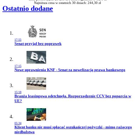
Najniższa cena w ostatnich 30 dniach: 244,30 zł
Ostatnio dodane
17:55
Przejdź do artykułu:
Senat przyjął bez poprawek
17:15
Przejdź do artykułu:
Nowe uprawnienia KNF - Senat za nowelizacją prawa bankowego
15:18
Przejdź do artykułu:
Branża leasingowa odetchnęła. Rozporządzenie CCV bez poparcia w
UE?
05:34
Przejdź do artykułu:
Klient banku nie musi spłacać oszukańczej pożyczki - mimo rażącego
niedbalstwa