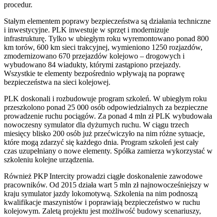
procedur.
Stałym elementem poprawy bezpieczeństwa są działania techniczne
i inwestycyjne. PLK inwestuje w sprzęt i modernizuje
infrastrukturę. Tylko w ubiegłym roku wyremontowano ponad 800
km torów, 600 km sieci trakcyjnej, wymieniono 1250 rozjazdów,
zmodernizowano 670 przejazdów kolejowo – drogowych i
wybudowano 84 wiadukty, którymi zastąpiono przejazdy.
Wszystkie te elementy bezpośrednio wpływają na poprawę
bezpieczeństwa na sieci kolejowej.
PLK doskonali i rozbudowuje program szkoleń. W ubiegłym roku
przeszkolono ponad 25 000 osób odpowiedzialnych za bezpieczne
prowadzenie ruchu pociągów. Za ponad 4 mln zł PLK wybudowała
nowoczesny symulator dla dyżurnych ruchu. W ciągu trzech
miesięcy blisko 200 osób już przećwiczyło na nim różne sytuacje,
które mogą zdarzyć się każdego dnia. Program szkoleń jest cały
czas uzupełniany o nowe elementy. Spółka zamierza wykorzystać w
szkoleniu kolejne urządzenia.
Również PKP Intercity prowadzi ciągłe doskonalenie zawodowe
pracowników. Od 2015 działa wart 5 mln zł najnowocześniejszy w
kraju symulator jazdy lokomotywą. Szkolenia na nim podnoszą
kwalifikacje maszynistów i poprawiają bezpieczeństwo w ruchu
kolejowym. Zaletą projektu jest możliwość budowy scenariuszy,