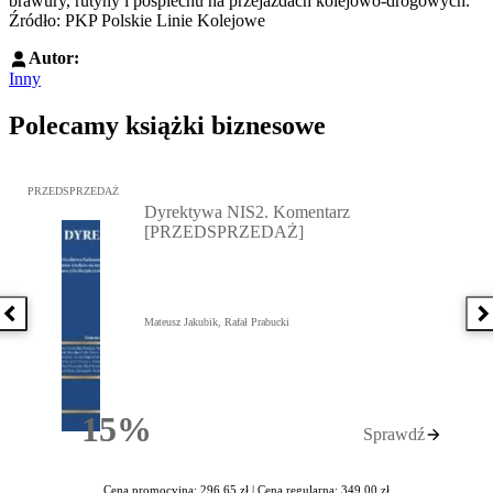
brawury, rutyny i pośpiechu na przejazdach kolejowo-drogowych.
Źródło: PKP Polskie Linie Kolejowe
Autor:
Inny
Polecamy książki biznesowe
Przejdź do: Dyrektywa NIS2. Komentarz [PRZEDSPRZEDAŻ], Mateu
PRZEDSPRZEDAŻ
Dyrektywa NIS2. Komentarz
[PRZEDSPRZEDAŻ]
Poprzednia książka
N
Mateusz Jakubik, Rafał Prabucki
15%
Sprawdź
Rabatu
Cena promocyjna: 296,65 zł |
Cena regularna: 349,00 zł