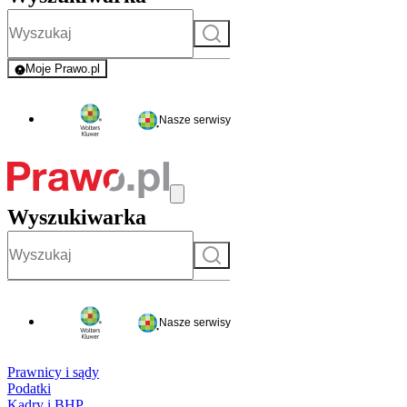
Szukaj
Moje Prawo.pl
- rejestracja i logowanie do serwisu
Nasze serwisy
Wyszukiwarka
Szukaj
Nasze serwisy
Prawnicy i sądy
Podatki
Kadry i BHP