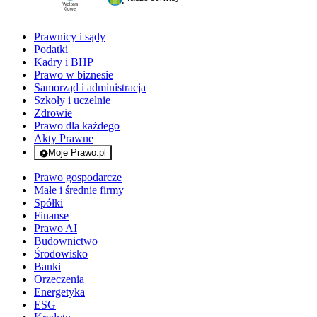
Prawnicy i sądy
Podatki
Kadry i BHP
Prawo w biznesie
Samorząd i administracja
Szkoły i uczelnie
Zdrowie
Prawo dla każdego
Akty Prawne
Moje Prawo.pl
- rejestracja i logowanie do serwisu
Prawo gospodarcze
Małe i średnie firmy
Spółki
Finanse
Prawo AI
Budownictwo
Środowisko
Banki
Orzeczenia
Energetyka
ESG