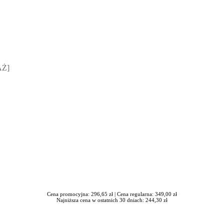
sz Jakubik, Rafał Prabucki - otwiera się w nowym oknie
AŻ]
Cena promocyjna: 296,65 zł |
Cena regularna: 349,00 zł
Najniższa cena w ostatnich 30 dniach: 244,30 zł