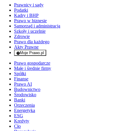
Prawnicy i sądy
Podatki
Kadry i BHP
Prawo w biznesie
Samorząd i administracja
Szkoły i uczelnie
Zdrowie
Prawo dla każdego
Akty Prawne
Moje Prawo.pl
- rejestracja i logowanie do serwisu
Prawo gospodarcze
Małe i średnie firmy
Spółki
Finanse
Prawo AI
Budownictwo
Środowisko
Banki
Orzeczenia
Energetyka
ESG
Kredyty
Cło