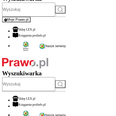
Szukaj
Moje Prawo.pl
- rejestracja i logowanie do serwisu
otwiera się w nowej karcie
Sklep LEX.pl
otwiera się w nowej karcie
Księgarnia profinfo.pl
Nasze serwisy
Wyszukiwarka
Szukaj
otwiera się w nowej karcie
Sklep LEX.pl
otwiera się w nowej karcie
Księgarnia profinfo.pl
Nasze serwisy