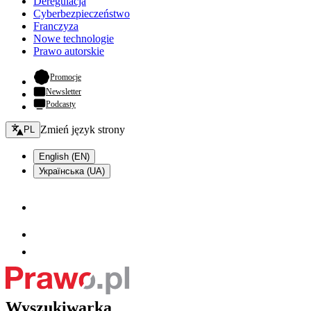
Deregulacja
Cyberbezpieczeństwo
Franczyza
Nowe technologie
Prawo autorskie
- otwiera się w nowej karcie
Promocje
Newsletter
Podcasty
Zmień język - bieżący:
Zmień język strony
PL
English (EN)
Українська (UA)
Wyszukiwarka