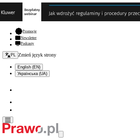
- otwiera się w nowej karcie
Promocje
Newsletter
Podcasty
Zmień język - bieżący:
Zmień język strony
PL
English (EN)
Українська (UA)