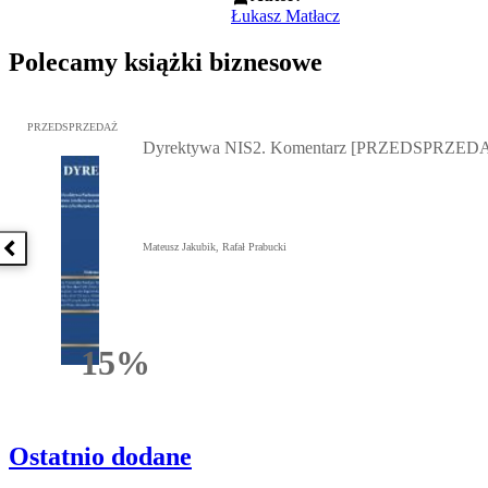
Łukasz Matłacz
Polecamy książki biznesowe
Przejdź do: Dyrektywa NIS2. Komentarz [PRZEDSPRZEDAŻ], Mateu
PRZEDSPRZEDAŻ
Dyrektywa NIS2. Komentarz [PRZEDSPRZED
Mateusz Jakubik, Rafał Prabucki
Poprzednia książka
15%
Rabatu
Ostatnio dodane