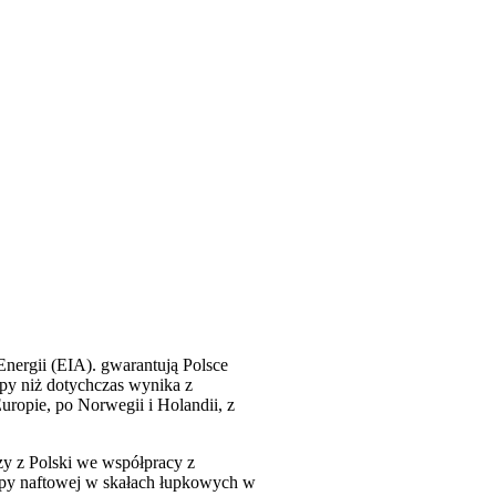
nergii (EIA). gwarantują Polsce
opy niż dotychczas wynika z
ropie, po Norwegii i Holandii, z
y z Polski we współpracy z
 ropy naftowej w skałach łupkowych w