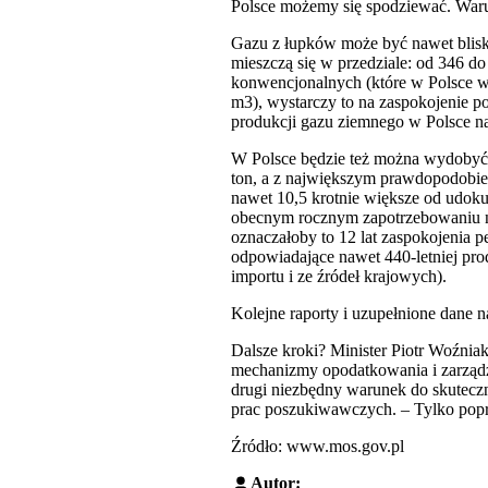
Polsce możemy się spodziewać. Waru
Gazu z łupków może być nawet blisko
mieszczą się w przedziale: od 346 d
konwencjonalnych (które w Polsce w
m3), wystarczy to na zaspokojenie pot
produkcji gazu ziemnego w Polsce na
W Polsce będzie też można wydobyć 
ton, a z największym prawdopodobie
nawet 10,5 krotnie większe od udok
obecnym rocznym zapotrzebowaniu na
oznaczałoby to 12 lat zaspokojenia p
odpowiadające nawet 440-letniej pro
importu i ze źródeł krajowych).
Kolejne raporty i uzupełnione dane 
Dalsze kroki? Minister Piotr Woźnia
mechanizmy opodatkowania i zarządz
drugi niezbędny warunek do skuteczn
prac poszukiwawczych. – Tylko popr
Źródło: www.mos.gov.pl
Autor: