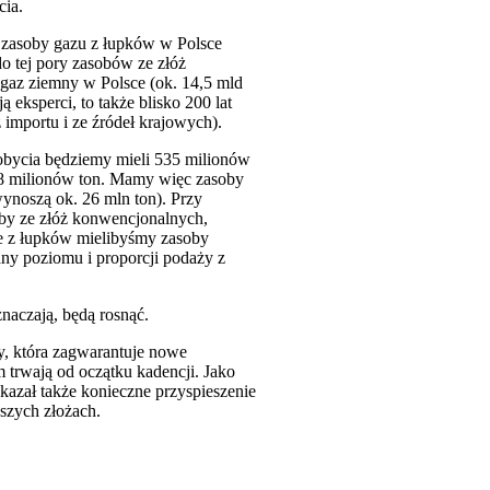
cia.
e zasoby gazu z łupków w Polsce
o tej pory zasobów ze złóż
gaz ziemny w Polsce (ok. 14,5 mld
 eksperci, to także blisko 200 lat
importu i ze źródeł krajowych).
obycia będziemy mieli 535 milionów
68 milionów ton. Mamy więc zasoby
ynoszą ok. 26 mln ton). Przy
by ze złóż konwencjonalnych,
pie z łupków mielibyśmy zasoby
ny poziomu i proporcji podaży z
naczają, będą rosnąć.
y, która zagwarantuje nowe
trwają od oczątku kadencji. Jako
azał także konieczne przyspieszenie
szych złożach.