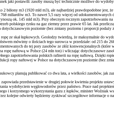
nek jaki postawili: zasoby muszą być technicznie możliwe do wydoby
 2 biliony m3 (1920 mld m3), ale najbardziej prawdopodobne jest, ż
o 768 miliardów m3. To nawet 5,5 razy więcej od udokumentowanych d
ynoszą ok. 145 mld m3). Przy obecnym rocznym zapotrzebowaniu na 
rzeb polskiego rynku na gaz ziemny przez prawie 65 lat. Jak przeliczają
 dotychczasowym poziomie (bez zmiany poziomu i proporcji podaży z 
ropę ze skał łupkowych. Geolodzy twierdzą, że maksymalnie do wyd
ństwem mówimy o ilościach tego surowca w przedziale: od 215 do 2
umentowanych do tej pory zasobów ze złóż konwencjonalnych (które w
 ropę naftową w Polsce (24 mln ton) i wliczając dotychczasowe zaso
ełnego zapotrzebowania polskich rafinerii na ropę naftową. Dzięki ro
dukcji ropy naftowej w Polsce na dotychczasowym poziomie (bez zmia
naukowcy planują publikować co dwa lata, a wielkości zasobów, jak zaz
k zapowiada przedstawienie w drugiej połowie kwietnia projektu ustaw
ania wydobyciem węglowodorów przez państwo. Prace nad projektem 
ego i korzystnego wykorzystania gazu z łupków, minister Woźniak wsk
zez kolejne odwierty będziemy zyskiwać szczegółowe informacje o na