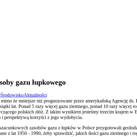
asoby gazu łupkowego
6
Środowisko
Aktualności
 mimo że mniejsze niż prognozowane przez amerykańską Agencję ds. E
iątki lat. Ponad 5 razy więcej gazu ziemnego, ponad 10 razy więcej r
czącego polskich złóż. Z takim wynikiem jesteśmy trzecim krajem w Eu
 i perspektywą korzyści z jego wydobycia.
szacunkowych zasobów gazu z łupków w Polsce przygotowali geolodz
ane z lat 1950 - 1990, żeby sprawdzić, jakich ilości gazu ziemnego i