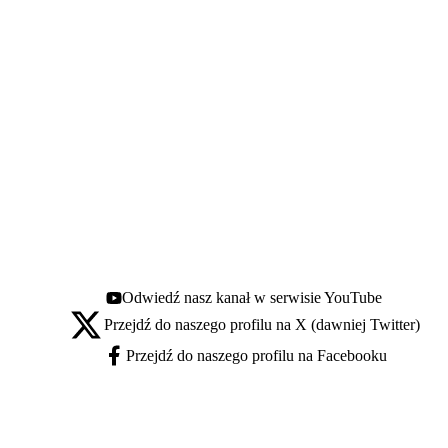
Odwiedź nasz kanał w serwisie YouTube
Youtube - otwiera się w nowej karcie
Przejdź do naszego profilu na X (dawniej Twitter)
X - otwiera się w nowej karcie
Przejdź do naszego profilu na Facebooku
Facebook - otwiera się w nowej karcie