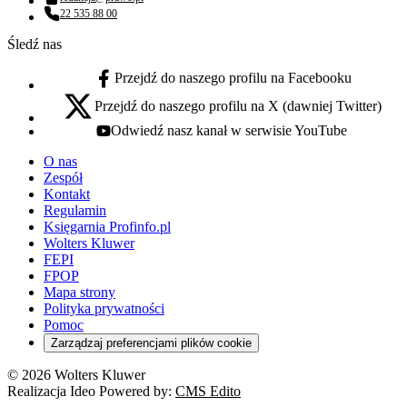
Adres email:
22 535 88 00
Numer telefonu:
Śledź nas
Przejdź do naszego profilu na Facebooku
facebook - otwiera się w nowej karcie
Przejdź do naszego profilu na X (dawniej Twitter)
x - otwiera się w nowej karcie
Odwiedź nasz kanał w serwisie YouTube
youtube - otwiera się w nowej karcie
O nas
Zespół
Kontakt
Regulamin
Księgarnia Profinfo.pl
Wolters Kluwer
FEPI
FPOP
Mapa strony
Polityka prywatności
Pomoc
Zarządzaj preferencjami plików cookie
© 2026 Wolters Kluwer
Realizacja Ideo Powered by:
CMS Edito