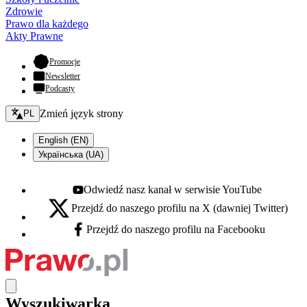
Zdrowie
Prawo dla każdego
Akty Prawne
- otwiera się w nowej karcie
Promocje
Newsletter
Podcasty
Zmień język - bieżący:
Zmień język strony
PL
English (EN)
Українська (UA)
Odwiedź nasz kanał w serwisie YouTube
Youtube - otwiera się w nowej karcie
Przejdź do naszego profilu na X (dawniej Twitter)
X - otwiera się w nowej karcie
Przejdź do naszego profilu na Facebooku
Facebook - otwiera się w nowej karcie
Wyszukiwarka