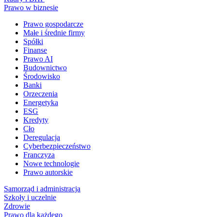
Prawo w biznesie
Prawo gospodarcze
Małe i średnie firmy
Spółki
Finanse
Prawo AI
Budownictwo
Środowisko
Banki
Orzeczenia
Energetyka
ESG
Kredyty
Cło
Deregulacja
Cyberbezpieczeństwo
Franczyza
Nowe technologie
Prawo autorskie
Samorząd i administracja
Szkoły i uczelnie
Zdrowie
Prawo dla każdego