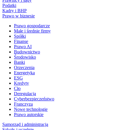
Prawnicy i sądy
Podatki
Kadry i BHP
Prawo w biznesie
Prawo gospodarcze
Małe i średnie firmy
Spółki
Finanse
Prawo AI
Budownictwo
Środowisko
Banki
Orzeczenia
Energetyka
ESG
Kredyty
Cło
Deregulacja
Cyberbezpieczeństwo
Franczyza
Nowe technologie
Prawo autorskie
Samorząd i administracja
Szkoły i uczelnie