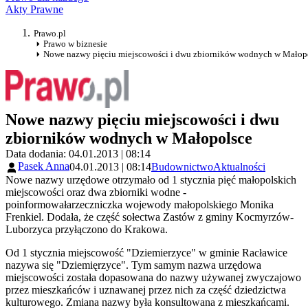
Akty Prawne
Prawo.pl
Prawo w biznesie
Nowe nazwy pięciu miejscowości i dwu zbiorników wodnych w Małop
Nowe nazwy pięciu miejscowości i dwu
zbiorników wodnych w Małopolsce
Data dodania: 04.01.2013 | 08:14
Pasek Anna
04.01.2013 | 08:14
Budownictwo
Aktualności
Nowe nazwy urzędowe otrzymało od 1 stycznia pięć małopolskich
miejscowości oraz dwa zbiorniki wodne -
poinformowałarzeczniczka wojewody małopolskiego Monika
Frenkiel. Dodała, że część sołectwa Zastów z gminy Kocmyrzów-
Luborzyca przyłączono do Krakowa.
Od 1 stycznia miejscowość "Dziemierzyce" w gminie Racławice
nazywa się "Dziemięrzyce". Tym samym nazwa urzędowa
miejscowości została dopasowana do nazwy używanej zwyczajowo
przez mieszkańców i uznawanej przez nich za część dziedzictwa
kulturowego. Zmiana nazwy była konsultowana z mieszkańcami.