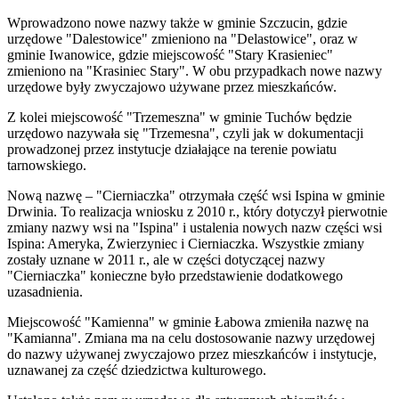
Wprowadzono nowe nazwy także w gminie Szczucin, gdzie
urzędowe "Dalestowice" zmieniono na "Delastowice", oraz w
gminie Iwanowice, gdzie miejscowość "Stary Krasieniec"
zmieniono na "Krasiniec Stary". W obu przypadkach nowe nazwy
urzędowe były zwyczajowo używane przez mieszkańców.
Z kolei miejscowość "Trzemeszna" w gminie Tuchów będzie
urzędowo nazywała się "Trzemesna", czyli jak w dokumentacji
prowadzonej przez instytucje działające na terenie powiatu
tarnowskiego.
Nową nazwę – "Cierniaczka" otrzymała część wsi Ispina w gminie
Drwinia. To realizacja wniosku z 2010 r., który dotyczył pierwotnie
zmiany nazwy wsi na "Ispina" i ustalenia nowych nazw części wsi
Ispina: Ameryka, Zwierzyniec i Cierniaczka. Wszystkie zmiany
zostały uznane w 2011 r., ale w części dotyczącej nazwy
"Cierniaczka" konieczne było przedstawienie dodatkowego
uzasadnienia.
Miejscowość "Kamienna" w gminie Łabowa zmieniła nazwę na
"Kamianna". Zmiana ma na celu dostosowanie nazwy urzędowej
do nazwy używanej zwyczajowo przez mieszkańców i instytucje,
uznawanej za część dziedzictwa kulturowego.