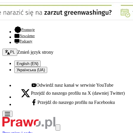
- otwiera się w nowej karcie
Promocje
Newsletter
Podcasty
Zmień język - bieżący:
Zmień język strony
PL
English (EN)
Українська (UA)
Odwiedź nasz kanał w serwisie YouTube
Youtube - otwiera się w nowej karcie
Przejdź do naszego profilu na X (dawniej Twitter)
X - otwiera się w nowej karcie
Przejdź do naszego profilu na Facebooku
Facebook - otwiera się w nowej karcie