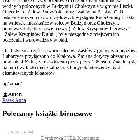
Ustalono także nazwy urzędowe dla sztucznych zbiorników
wodnych położonych w Budzyniu i Cholerzynie w gminie Liszki.
Obecnie to "Zalew Budzyński" oraz "Zalew na Piaskach". O
ustalenie nowych nazw urzędowych wystąpiła Rada Gminy Liszki
na wniosek mieszkańców sołectw Budzyń oraz Cholerzyn,
ponieważ dotychczasowe nazwy ("Zalew Kryspinów Pierwszy" i
"Zalew Kryspinów Drugi") były niezgodne z miejscem ich
położenia i wprowadzały w błąd.
Od 1 stycznia część obszaru sołectwa Zastów z gminy Kocmyrzów-
Luborzyca przyłączono do Krakowa. Zmiana dotyczy obszaru o
pow. ok. 4,63 ha, zamieszkałego przez przez 136 osób. Znajdują się
na nim trzy bloki mieszkalne oraz budynek interwencyjny dla
eksmitowanych lokatorów.
hp/ amac/
Autor:
Pasek Anna
Polecamy książki biznesowe
Przejdź do: Dyrektywa NIS2. Komentarz [PRZEDSPRZEDAŻ], Mateu
PRZEDSPRZEDAŻ
Dyrektywa NIS2. Komentarz