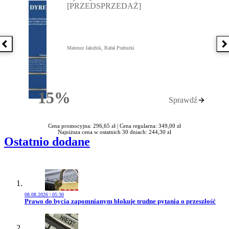
[PRZEDSPRZEDAŻ]
Poprzednia książka
N
Mateusz Jakubik, Rafał Prabucki
15%
Sprawdź
Rabatu
Cena promocyjna: 296,65 zł |
Cena regularna: 349,00 zł
Najniższa cena w ostatnich 30 dniach: 244,30 zł
Ostatnio dodane
08.08.2026 | 05:30
Przejdź do artykułu:
Prawo do bycia zapomnianym blokuje trudne pytania o przeszłość