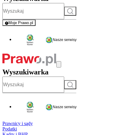
Szukaj
Moje Prawo.pl
- rejestracja i logowanie do serwisu
Nasze serwisy
Wyszukiwarka
Szukaj
Nasze serwisy
Prawnicy i sądy
Podatki
Kadry i BHP