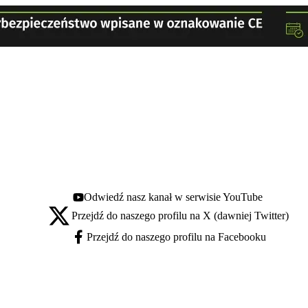
Odwiedź nasz kanał w serwisie YouTube
Youtube - otwiera się w nowej karcie
Przejdź do naszego profilu na X (dawniej Twitter)
X - otwiera się w nowej karcie
Przejdź do naszego profilu na Facebooku
Facebook - otwiera się w nowej karcie