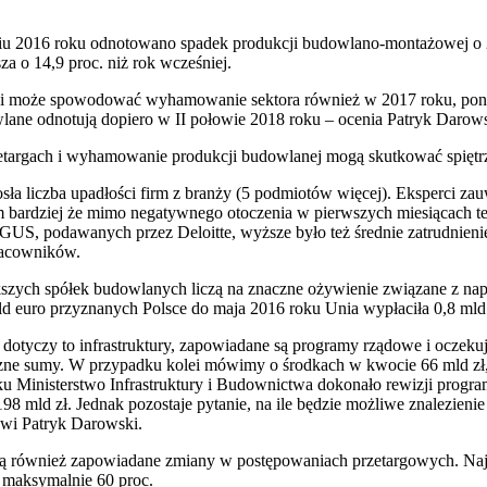
iu 2016 roku odnotowano spadek produkcji budowlano-montażowej o 2
sza o 14,9 proc. niż rok wcześniej.
cji może spowodować wyhamowanie sektora również w 2017 roku, poni
lane odnotują dopiero w II połowie 2018 roku – ocenia Patryk Darows
etargach i wyhamowanie produkcji budowlanej mogą skutkować spiętrz
sła liczba upadłości firm z branży (5 podmiotów więcej). Eksperci zauw
 bardziej że mimo negatywnego otoczenia w pierwszych miesiącach te
US, podawanych przez Deloitte, wyższe było też średnie zatrudnienie 
racowników.
kszych spółek budowlanych liczą na znaczne ożywienie związane z n
 euro przyznanych Polsce do maja 2016 roku Unia wypłaciła 0,8 mld eu
 dotyczy to infrastruktury, zapowiadane są programy rządowe i ocze
czne sumy. W przypadku kolei mówimy o środkach w kwocie 66 mld z
ku Ministerstwo Infrastruktury i Budownictwa dokonało rewizji prog
8 mld zł. Jednak pozostaje pytanie, na ile będzie możliwe znalezien
ówi Patryk Darowski.
są również zapowiadane zmiany w postępowaniach przetargowych. Naj
 maksymalnie 60 proc.