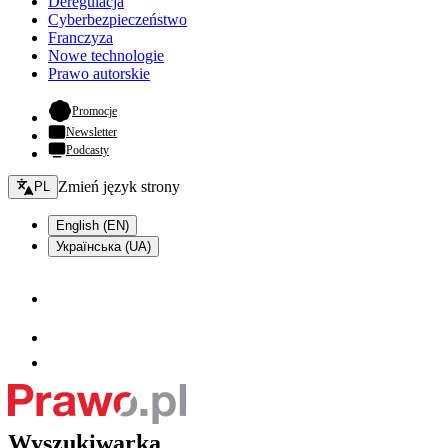
Deregulacja
Cyberbezpieczeństwo
Franczyza
Nowe technologie
Prawo autorskie
- otwiera się w nowej karcie
Promocje
Newsletter
Podcasty
Zmień język - bieżący:
Zmień język strony
PL
English (EN)
Українська (UA)
Wyszukiwarka