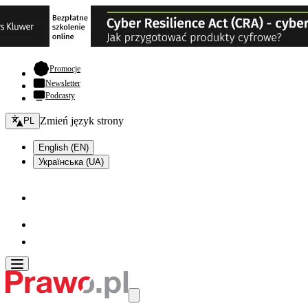
- otwiera się w nowej karcie
Promocje
Newsletter
Podcasty
Zmień język - bieżący:
Zmień język strony
PL
English (EN)
Українська (UA)