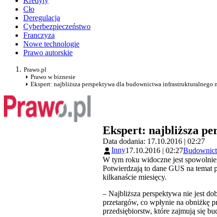
Kredyty
Cło
Deregulacja
Cyberbezpieczeństwo
Franczyza
Nowe technologie
Prawo autorskie
Prawo.pl
Prawo w biznesie
Ekspert: najbliższa perspektywa dla budownictwa infrastrukturalnego n
Ekspert: najbliższa pe
Data dodania: 17.10.2016 | 02:27
Inny
17.10.2016 | 02:27
Budownic
W tym roku widoczne jest spowolnien
Potwierdzają to dane GUS na temat p
kilkanaście miesięcy.
– Najbliższa perspektywa nie jest 
przetargów, co wpłynie na obniżkę 
przedsiębiorstw, które zajmują się 