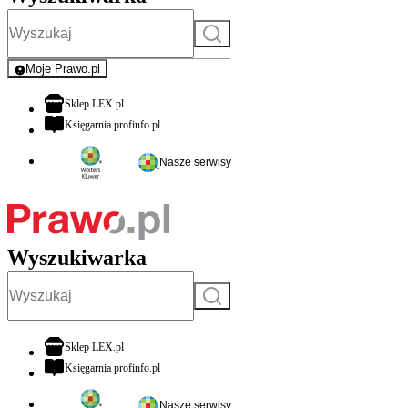
Szukaj
Moje Prawo.pl
- rejestracja i logowanie do serwisu
otwiera się w nowej karcie
Sklep LEX.pl
otwiera się w nowej karcie
Księgarnia profinfo.pl
Nasze serwisy
Wyszukiwarka
Szukaj
otwiera się w nowej karcie
Sklep LEX.pl
otwiera się w nowej karcie
Księgarnia profinfo.pl
Nasze serwisy