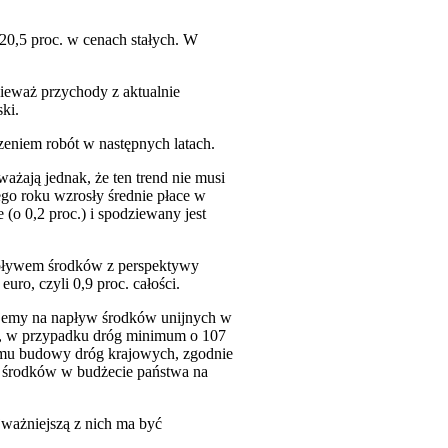
0,5 proc. w cenach stałych. W
eważ przychody z aktualnie
ki.
eniem robót w następnych latach.
ażają jednak, że ten trend nie musi
go roku wzrosły średnie płace w
(o 0,2 proc.) i spodziewany jest
apływem środków z perspektywy
ro, czyli 0,9 proc. całości.
kujemy na napływ środków unijnych w
ł, w przypadku dróg minimum o 107
ramu budowy dróg krajowych, zgodnie
ie środków w budżecie państwa na
ważniejszą z nich ma być