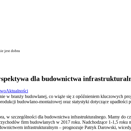
ie jest dobra
rspektywa dla budownictwa infrastrukturaln
two
Aktualności
ie w branży budowlanej, co wiąże się z opóźnieniem kluczowych proj
rodukcji budowlano-montażowej oraz statystyki dotyczące upadłości p
dobra, w szczególności dla budownictwa infrastrukturalnego. Mamy do
przychodów firm budowlanych w 2017 roku. Nadchodzące 1-1,5 roku ni
budownictwem infrastrukturalnym – prognozuje Patryk Darowski, wiced