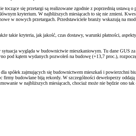
ie toczące się przetargi są realizowane zgodnie z poprzednią ustawą o
łównym kryterium. W najbliższych miesiącach to się nie zmieni. Kwesti
cenowe w nowych przetargach. Przedstawiciele branży wskazują na mo
e takie kryteria, jak jakość, czas dostawy, warunki płatności, aspekty
ury sytuacja wygląda w budownictwie mieszkaniowym. Tu dane GUS za 
no pod kątem wydanych pozwoleń na budowę (+13,7 proc.), rozpoczęty
y dla spółek zajmujących się budownictwem mieszkań i powierzchni biu
ięc firmy budowlane biją rekordy. W szczególności deweloperzy oddają
wanie w najbliższych miesiącach, chociaż może nie będzie ono tak d
sz Jakubik, Rafał Prabucki - otwiera się w nowym oknie