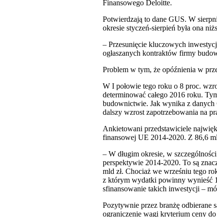
Finansowego Deloitte.
Potwierdzają to dane GUS. W sierpn
okresie styczeń-sierpień była ona niż
– Przesunięcie kluczowych inwesty
ogłaszanych kontraktów firmy budow
Problem w tym, że opóźnienia w prz
W I połowie tego roku o 8 proc. wzro
determinować całego 2016 roku. Tym
budownictwie. Jak wynika z danych G
dalszy wzrost zapotrzebowania na p
Ankietowani przedstawiciele najwię
finansowej UE 2014-2020. Z 86,6 mld
– W długim okresie, w szczególności
perspektywie 2014-2020. To są zna
mld zł. Chociaż we wrześniu tego ro
z którym wydatki powinny wynieść 19
sfinansowanie takich inwestycji – m
Pozytywnie przez branżę odbierane 
ograniczenie wagi kryterium ceny do