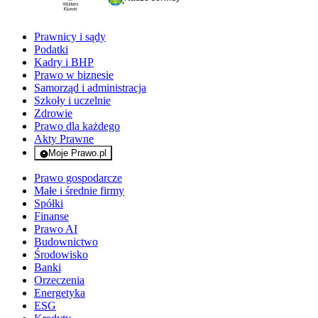
Prawnicy i sądy
Podatki
Kadry i BHP
Prawo w biznesie
Samorząd i administracja
Szkoły i uczelnie
Zdrowie
Prawo dla każdego
Akty Prawne
Moje Prawo.pl
- rejestracja i logowanie do serwisu
Prawo gospodarcze
Małe i średnie firmy
Spółki
Finanse
Prawo AI
Budownictwo
Środowisko
Banki
Orzeczenia
Energetyka
ESG