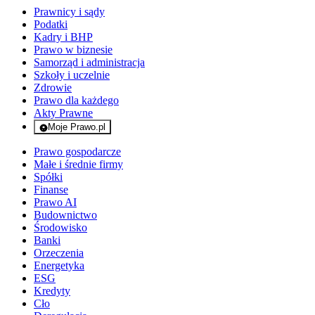
Prawnicy i sądy
Podatki
Kadry i BHP
Prawo w biznesie
Samorząd i administracja
Szkoły i uczelnie
Zdrowie
Prawo dla każdego
Akty Prawne
Moje Prawo.pl
- rejestracja i logowanie do serwisu
Prawo gospodarcze
Małe i średnie firmy
Spółki
Finanse
Prawo AI
Budownictwo
Środowisko
Banki
Orzeczenia
Energetyka
ESG
Kredyty
Cło