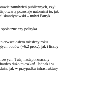
 prawie zamówień publicznych, czyli
ą otwartą pozostaje natomiast to, jak
del skandynawski – mówi Patryk
 społeczne czy polityka
pierwsze osiem miesięcy roku
ch budów (+6,2 proc.), jak i liczby
rowych. Tutaj nastąpił znaczny
 bardzo dużo mieszkań. Jednak i w
uże, jak w przypadku infrastruktury