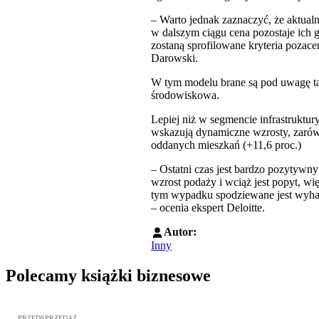
– Warto jednak zaznaczyć, że aktualn
w dalszym ciągu cena pozostaje ich g
zostaną sprofilowane kryteria poza
Darowski.
W tym modelu brane są pod uwagę takż
środowiskowa.
Lepiej niż w segmencie infrastrukt
wskazują dynamiczne wzrosty, zarów
oddanych mieszkań (+11,6 proc.)
– Ostatni czas jest bardzo pozytywn
wzrost podaży i wciąż jest popyt, w
tym wypadku spodziewane jest wyhamo
– ocenia ekspert Deloitte.
Autor:
Inny
Polecamy książki biznesowe
Przejdź do: Dyrektywa NIS2. Komentarz [PRZEDSPRZEDAŻ], Mateu
PRZEDSPRZEDAŻ