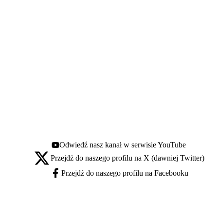
Odwiedź nasz kanał w serwisie YouTube
Youtube - otwiera się w nowej karcie
Przejdź do naszego profilu na X (dawniej Twitter)
X - otwiera się w nowej karcie
Przejdź do naszego profilu na Facebooku
Facebook - otwiera się w nowej karcie