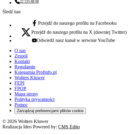
22 535 88 00
Numer telefonu:
Śledź nas
Przejdź do naszego profilu na Facebooku
facebook - otwiera się w nowej karcie
Przejdź do naszego profilu na X (dawniej Twitter)
x - otwiera się w nowej karcie
Odwiedź nasz kanał w serwisie YouTube
youtube - otwiera się w nowej karcie
O nas
Zespół
Kontakt
Regulamin
Księgarnia Profinfo.pl
Wolters Kluwer
FEPI
FPOP
Mapa strony
Polityka prywatności
Pomoc
Zarządzaj preferencjami plików cookie
© 2026 Wolters Kluwer
Realizacja Ideo Powered by:
CMS Edito