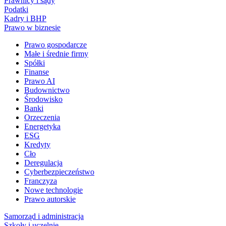
Prawnicy i sądy
Podatki
Kadry i BHP
Prawo w biznesie
Prawo gospodarcze
Małe i średnie firmy
Spółki
Finanse
Prawo AI
Budownictwo
Środowisko
Banki
Orzeczenia
Energetyka
ESG
Kredyty
Cło
Deregulacja
Cyberbezpieczeństwo
Franczyza
Nowe technologie
Prawo autorskie
Samorząd i administracja
Szkoły i uczelnie