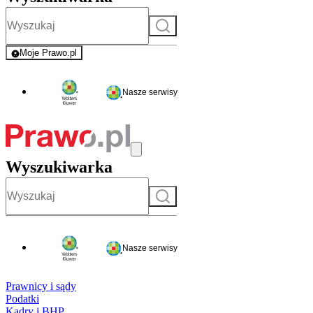
Szukaj
Moje Prawo.pl
- rejestracja i logowanie do serwisu
Nasze serwisy
Wyszukiwarka
Szukaj
Nasze serwisy
Prawnicy i sądy
Podatki
Kadry i BHP