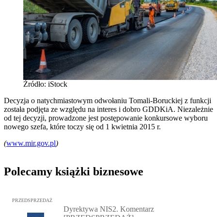
Źródło: iStock
Decyzja o natychmiastowym odwołaniu Tomali-Boruckiej z funkcji
została podjęta ze względu na interes i dobro GDDKiA. Niezależnie
od tej decyzji, prowadzone jest postępowanie konkursowe wyboru
nowego szefa, które toczy się od 1 kwietnia 2015 r.
(
www.mir.gov.pl
)
Polecamy książki biznesowe
Przejdź do: Dyrektywa NIS2. Komentarz [PRZEDSPRZEDAŻ], Mateu
PRZEDSPRZEDAŻ
Dyrektywa NIS2. Komentarz