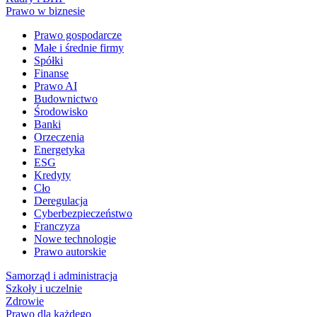
Prawo w biznesie
Prawo gospodarcze
Małe i średnie firmy
Spółki
Finanse
Prawo AI
Budownictwo
Środowisko
Banki
Orzeczenia
Energetyka
ESG
Kredyty
Cło
Deregulacja
Cyberbezpieczeństwo
Franczyza
Nowe technologie
Prawo autorskie
Samorząd i administracja
Szkoły i uczelnie
Zdrowie
Prawo dla każdego