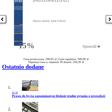
[PRZEDSPRZEDAŻ]
Poprzednia książka
N
Mateusz Jakubik, Rafał Prabucki
15%
Sprawdź
Rabatu
Cena promocyjna: 296,65 zł |
Cena regularna: 349,00 zł
Najniższa cena w ostatnich 30 dniach: 244,30 zł
Ostatnio dodane
05:30
Przejdź do artykułu:
Prawo do bycia zapomnianym blokuje trudne pytania o przeszłość