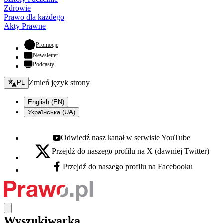
Zdrowie
Prawo dla każdego
Akty Prawne
- otwiera się w nowej karcie
Promocje
Newsletter
Podcasty
Zmień język - bieżący:
Zmień język strony
PL
English (EN)
Українська (UA)
Odwiedź nasz kanał w serwisie YouTube
Youtube - otwiera się w nowej karcie
Przejdź do naszego profilu na X (dawniej Twitter)
X - otwiera się w nowej karcie
Przejdź do naszego profilu na Facebooku
Facebook - otwiera się w nowej karcie
Wyszukiwarka