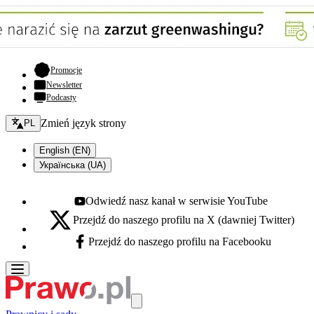
- otwiera się w nowej karcie
Promocje
Newsletter
Podcasty
Zmień język - bieżący:
Zmień język strony
PL
English (EN)
Українська (UA)
Odwiedź nasz kanał w serwisie YouTube
Youtube - otwiera się w nowej karcie
Przejdź do naszego profilu na X (dawniej Twitter)
X - otwiera się w nowej karcie
Przejdź do naszego profilu na Facebooku
Facebook - otwiera się w nowej karcie