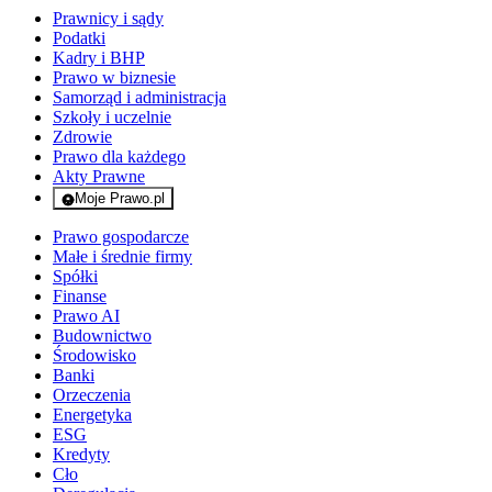
Prawnicy i sądy
Podatki
Kadry i BHP
Prawo w biznesie
Samorząd i administracja
Szkoły i uczelnie
Zdrowie
Prawo dla każdego
Akty Prawne
Moje Prawo.pl
- rejestracja i logowanie do serwisu
Prawo gospodarcze
Małe i średnie firmy
Spółki
Finanse
Prawo AI
Budownictwo
Środowisko
Banki
Orzeczenia
Energetyka
ESG
Kredyty
Cło