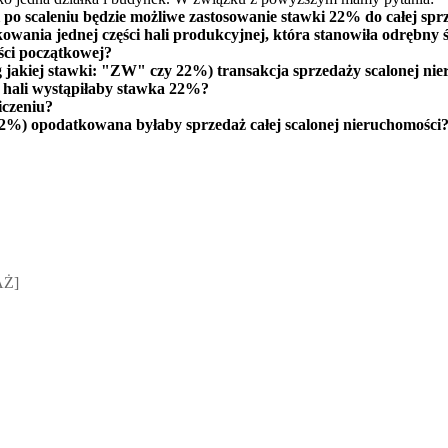
po scaleniu będzie możliwe zastosowanie stawki 22% do całej spr
kowania jednej części hali produkcyjnej, która stanowiła odrębny 
ści początkowej?
jakiej stawki: "ZW" czy 22%) transakcja sprzedaży scalonej ni
 i hali wystąpiłaby stawka 22%?
iczeniu?
2%) opodatkowana byłaby sprzedaż całej scalonej nieruchomości
sz Jakubik, Rafał Prabucki - otwiera się w nowym oknie
AŻ]