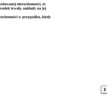
zedawanej nieruchomości, ze
środek trwały, nakłady na jej
eruchomości w przypadku, kiedy
?
N