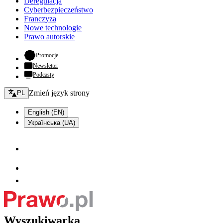
Deregulacja
Cyberbezpieczeństwo
Franczyza
Nowe technologie
Prawo autorskie
- otwiera się w nowej karcie
Promocje
Newsletter
Podcasty
Zmień język - bieżący:
Zmień język strony
PL
English (EN)
Українська (UA)
Wyszukiwarka