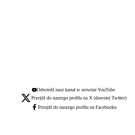
Odwiedź nasz kanał w serwisie YouTube
Youtube - otwiera się w nowej karcie
Przejdź do naszego profilu na X (dawniej Twitter)
X - otwiera się w nowej karcie
Przejdź do naszego profilu na Facebooku
Facebook - otwiera się w nowej karcie