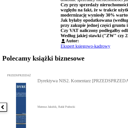
Czy przy sprzedaży nieruchomości 
względu na fakt, że w trakcie użyt
modernizację wyniosły 30% warto
Jak byłaby opodatkowana (według 
przy zakupie jednej części gruntu
Czy VAT naliczony podlegałby odl
Według jakiej stawki ("ZW" czy 2
Autor:
Ekspert księgowo-kadrowy
Polecamy książki biznesowe
Przejdź do: Dyrektywa NIS2. Komentarz [PRZEDSPRZEDAŻ], Mateu
PRZEDSPRZEDAŻ
Dyrektywa NIS2. Komentarz [PRZEDSPRZED
Mateusz Jakubik, Rafał Prabucki
Poprzednia książka