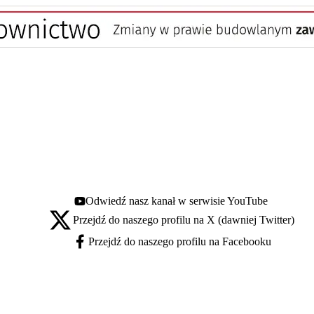
Odwiedź nasz kanał w serwisie YouTube
Youtube - otwiera się w nowej karcie
Przejdź do naszego profilu na X (dawniej Twitter)
X - otwiera się w nowej karcie
Przejdź do naszego profilu na Facebooku
Facebook - otwiera się w nowej karcie