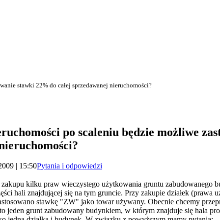
owanie stawki 22% do całej sprzedawanej nieruchomości?
eruchomości po scaleniu będzie możliwe za
 nieruchomości?
2009 | 15:50
Pytania i odpowiedzi
o zakupu kilku praw wieczystego użytkowania gruntu zabudowanego b
ci hali znajdującej się na tym gruncie. Przy zakupie działek (prawa u
 zastosowano stawkę "ZW" jako towar używany. Obecnie chcemy przepro
st to jeden grunt zabudowany budynkiem, w którym znajduje się hala p
ko jedna działka i budynek. W związku z powyższym mamy pytania: