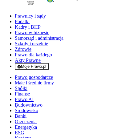
Prawnicy i sądy
Podatki
Kadry i BHP
Prawo w biznesie
Samorząd i administracja
Szkoły i uczelnie
Zdrowie
Prawo dla każdego
Akty Prawne
Moje Prawo.pl
- rejestracja i logowanie do serwisu
Prawo gospodarcze
Małe i średnie firmy
Spółki
Finanse
Prawo AI
Budownictwo
Środowisko
Banki
Orzeczenia
Energetyka
ESG