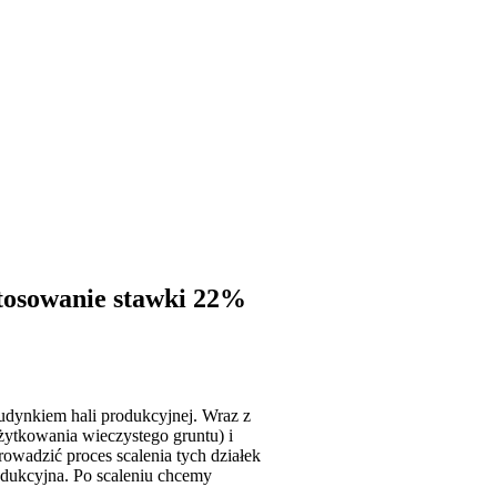
stosowanie stawki 22%
udynkiem hali produkcyjnej. Wraz z
żytkowania wieczystego gruntu) i
wadzić proces scalenia tych działek
rodukcyjna. Po scaleniu chcemy