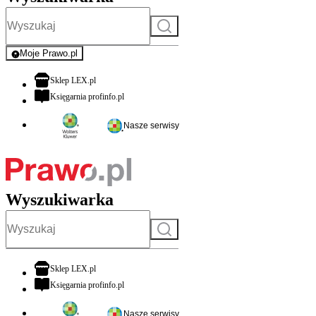
Szukaj
Moje Prawo.pl
- rejestracja i logowanie do serwisu
otwiera się w nowej karcie
Sklep LEX.pl
otwiera się w nowej karcie
Księgarnia profinfo.pl
Nasze serwisy
Wyszukiwarka
Szukaj
otwiera się w nowej karcie
Sklep LEX.pl
otwiera się w nowej karcie
Księgarnia profinfo.pl
Nasze serwisy