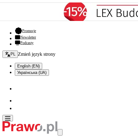
- otwiera się w nowej karcie
Promocje
Newsletter
Podcasty
Zmień język - bieżący:
Zmień język strony
PL
English (EN)
Українська (UA)