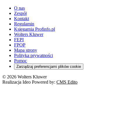
youtube - otwiera się w nowej karcie
O nas
Zespół
Kontakt
Regulamin
Księgarnia Profinfo.pl
Wolters Kluwer
FEPI
FPOP
Mapa strony
Polityka prywatności
Pomoc
Zarządzaj preferencjami plików cookie
© 2026 Wolters Kluwer
Realizacja Ideo Powered by:
CMS Edito