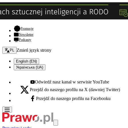
- otwiera się w nowej karcie
Promocje
Newsletter
Podcasty
Zmień język - bieżący:
Zmień język strony
PL
English (EN)
Українська (UA)
Odwiedź nasz kanał w serwisie YouTube
Youtube - otwiera się w nowej karcie
Przejdź do naszego profilu na X (dawniej Twitter)
X - otwiera się w nowej karcie
Przejdź do naszego profilu na Facebooku
Facebook - otwiera się w nowej karcie