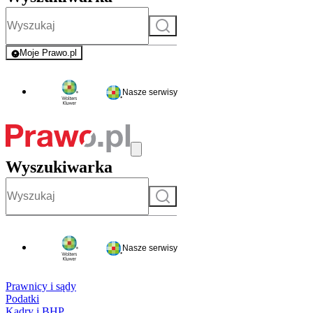
Szukaj
Moje Prawo.pl
- rejestracja i logowanie do serwisu
Nasze serwisy
Wyszukiwarka
Szukaj
Nasze serwisy
Prawnicy i sądy
Podatki
Kadry i BHP