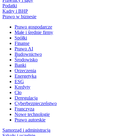
Prawnicy i sądy
Podatki
Kadry i BHP
Prawo w biznesie
Prawo gospodarcze
Małe i średnie firmy
Spółki
Finanse
Prawo AI
Budownictwo
Środowisko
Banki
Orzeczenia
Energetyka
ESG
Kredyty
Cło
Deregulacja
Cyberbezpieczeństwo
Franczyza
Nowe technologie
Prawo autorskie
Samorząd i administracja
Szkoły i uczelnie