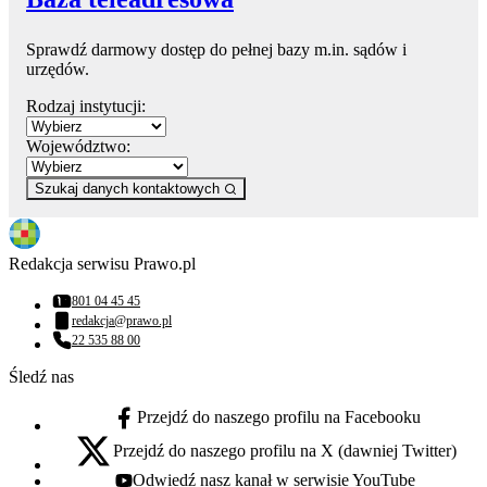
Sprawdź darmowy dostęp do pełnej bazy m.in. sądów i
urzędów.
Rodzaj instytucji:
Województwo:
Szukaj danych kontaktowych
Redakcja serwisu Prawo.pl
801 04 45 45
Numer telefonu:
redakcja@prawo.pl
Adres email:
22 535 88 00
Numer telefonu:
Śledź nas
Przejdź do naszego profilu na Facebooku
facebook - otwiera się w nowej karcie
Przejdź do naszego profilu na X (dawniej Twitter)
x - otwiera się w nowej karcie
Odwiedź nasz kanał w serwisie YouTube