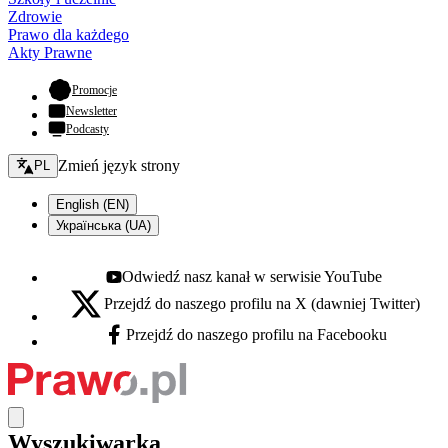
Zdrowie
Prawo dla każdego
Akty Prawne
- otwiera się w nowej karcie
Promocje
Newsletter
Podcasty
Zmień język - bieżący:
Zmień język strony
PL
English (EN)
Українська (UA)
Odwiedź nasz kanał w serwisie YouTube
Youtube - otwiera się w nowej karcie
Przejdź do naszego profilu na X (dawniej Twitter)
X - otwiera się w nowej karcie
Przejdź do naszego profilu na Facebooku
Facebook - otwiera się w nowej karcie
Wyszukiwarka