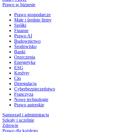
Prawo w biznesie
Prawo gospodarcze
Małe i średnie firmy
Spółki
Finanse
Prawo AI
Budownictwo
Środowisko
Banki
Orzeczenia
Energetyka
ESG
Kredyty
Cło
Deregulacja
Cyberbezpieczeństwo
Franczyza
Nowe technologie
Prawo autorskie
Samorząd i administracja
Szkoły i uczelnie
Zdrowie
Prawo dla każdego