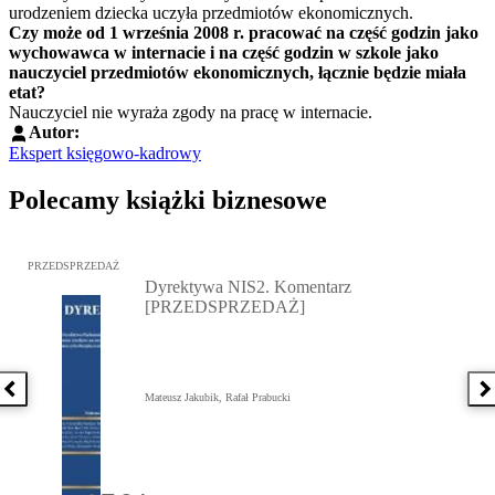
urodzeniem dziecka uczyła przedmiotów ekonomicznych.
Czy może od 1 września 2008 r. pracować na część godzin jako
wychowawca w internacie i na część godzin w szkole jako
nauczyciel przedmiotów ekonomicznych, łącznie będzie miała
etat?
Nauczyciel nie wyraża zgody na pracę w internacie.
Autor:
Ekspert księgowo-kadrowy
Polecamy książki biznesowe
Przejdź do: Dyrektywa NIS2. Komentarz [PRZEDSPRZEDAŻ], Mateu
PRZEDSPRZEDAŻ
Dyrektywa NIS2. Komentarz
[PRZEDSPRZEDAŻ]
Poprzednia książka
N
Mateusz Jakubik, Rafał Prabucki