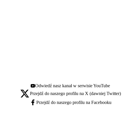
Odwiedź nasz kanał w serwisie YouTube
Youtube - otwiera się w nowej karcie
Przejdź do naszego profilu na X (dawniej Twitter)
X - otwiera się w nowej karcie
Przejdź do naszego profilu na Facebooku
Facebook - otwiera się w nowej karcie