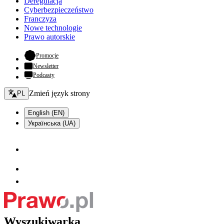
Deregulacja
Cyberbezpieczeństwo
Franczyza
Nowe technologie
Prawo autorskie
- otwiera się w nowej karcie
Promocje
Newsletter
Podcasty
Zmień język - bieżący:
Zmień język strony
PL
English (EN)
Українська (UA)
Wyszukiwarka