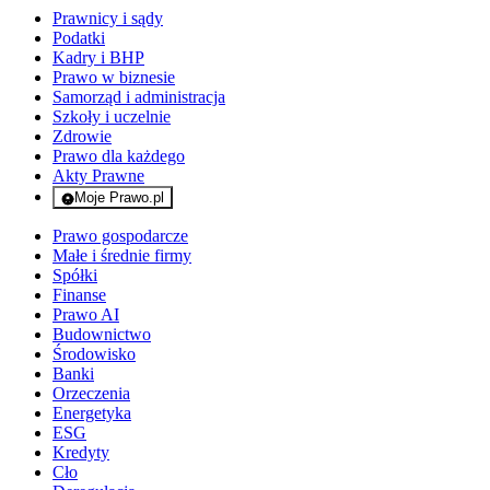
Prawnicy i sądy
Podatki
Kadry i BHP
Prawo w biznesie
Samorząd i administracja
Szkoły i uczelnie
Zdrowie
Prawo dla każdego
Akty Prawne
Moje Prawo.pl
- rejestracja i logowanie do serwisu
Prawo gospodarcze
Małe i średnie firmy
Spółki
Finanse
Prawo AI
Budownictwo
Środowisko
Banki
Orzeczenia
Energetyka
ESG
Kredyty
Cło