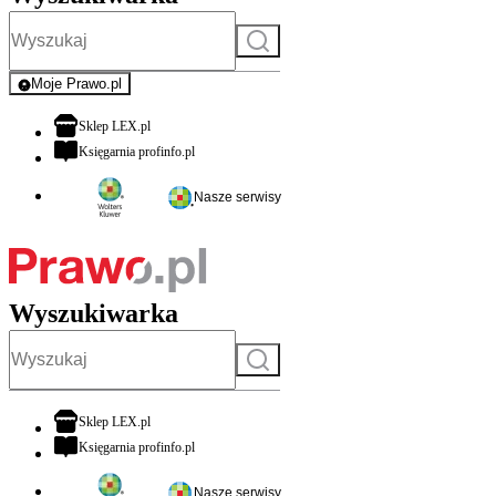
Szukaj
Moje Prawo.pl
- rejestracja i logowanie do serwisu
otwiera się w nowej karcie
Sklep LEX.pl
otwiera się w nowej karcie
Księgarnia profinfo.pl
Nasze serwisy
Wyszukiwarka
Szukaj
otwiera się w nowej karcie
Sklep LEX.pl
otwiera się w nowej karcie
Księgarnia profinfo.pl
Nasze serwisy