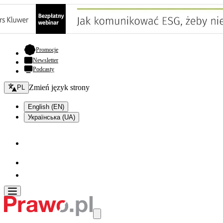
- otwiera się w nowej karcie
Promocje
Newsletter
Podcasty
Zmień język - bieżący:
Zmień język strony
PL
English (EN)
Українська (UA)