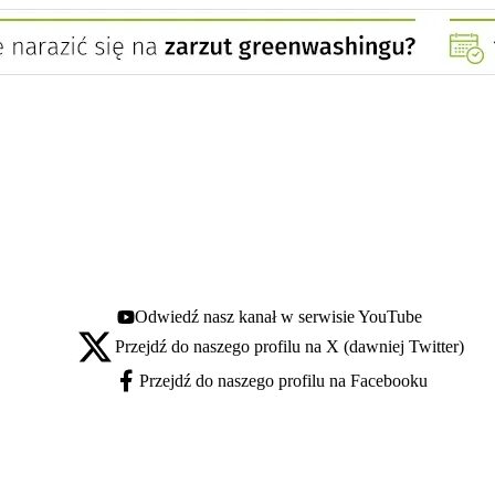
Odwiedź nasz kanał w serwisie YouTube
Youtube - otwiera się w nowej karcie
Przejdź do naszego profilu na X (dawniej Twitter)
X - otwiera się w nowej karcie
Przejdź do naszego profilu na Facebooku
Facebook - otwiera się w nowej karcie