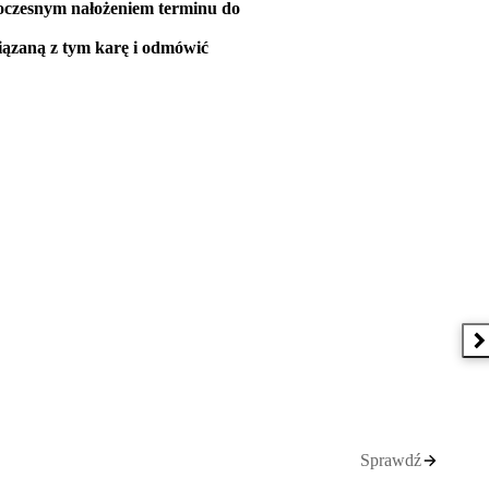
noczesnym nałożeniem terminu do
iązaną z tym karę i odmówić
N
Sprawdź