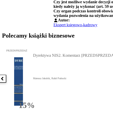
Czy jest możliwe wydanie decyzji 
kiedy należy ją wykonać (
art. 59 us
Czy organ podczas kontroli obowią
wydania pozwolenia na użytkowani
Autor:
Ekspert księgowo-kadrowy
Polecamy książki biznesowe
Przejdź do: Dyrektywa NIS2. Komentarz [PRZEDSPRZEDAŻ], Mateu
PRZEDSPRZEDAŻ
Dyrektywa NIS2. Komentarz [PRZEDSPRZED
Mateusz Jakubik, Rafał Prabucki
Poprzednia książka
15%
Rabatu