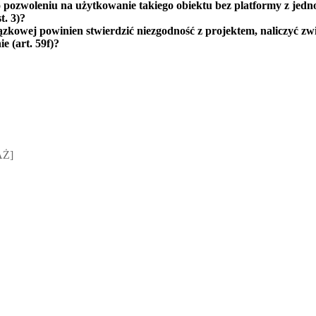
o pozwoleniu na użytkowanie takiego obiektu bez platformy z jed
t. 3
)?
zkowej powinien stwierdzić niezgodność z projektem, naliczyć zw
e (
art. 59f
)?
sz Jakubik, Rafał Prabucki - otwiera się w nowym oknie
AŻ]