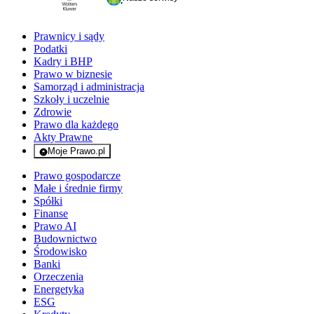
Prawnicy i sądy
Podatki
Kadry i BHP
Prawo w biznesie
Samorząd i administracja
Szkoły i uczelnie
Zdrowie
Prawo dla każdego
Akty Prawne
Moje Prawo.pl
- rejestracja i logowanie do serwisu
Prawo gospodarcze
Małe i średnie firmy
Spółki
Finanse
Prawo AI
Budownictwo
Środowisko
Banki
Orzeczenia
Energetyka
ESG