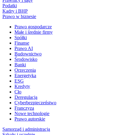
Prawnicy i sądy
Podatki
Kadry i BHP
Prawo w biznesie
Prawo gospodarcze
Małe i średnie firmy
Spółki
Finanse
Prawo AI
Budownictwo
Środowisko
Banki
Orzeczenia
Energetyka
ESG
Kredyty
Cło
Deregulacja
Cyberbezpieczeństwo
Franczyza
Nowe technologie
Prawo autorskie
Samorząd i administracja
Szkoły i uczelnie