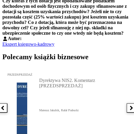
Czy któraś z tych dotacji jest opodatkowane podatkiem
dochodowym od osób fizycznych i czy zakupy sfinansowane z
dotacji są kosztem uzyskania przychodów? Jeżeli nie to czy
pozostała część (25% wartości zakupu) jest kosztem uzyskania
przychodu? Co z dotacją, która może być przeznaczona na
dowolny cel? Czy jeżeli sfinansuję z niej np. składki na
ubezpieczenie społeczne to czy one wtedy nie będą kosztem?
Autor:
Ekspert księgowo-kadrowy
Polecamy książki biznesowe
Przejdź do: Dyrektywa NIS2. Komentarz [PRZEDSPRZEDAŻ], Mateu
PRZEDSPRZEDAŻ
Dyrektywa NIS2. Komentarz
[PRZEDSPRZEDAŻ]
Poprzednia książka
N
Mateusz Jakubik, Rafał Prabucki