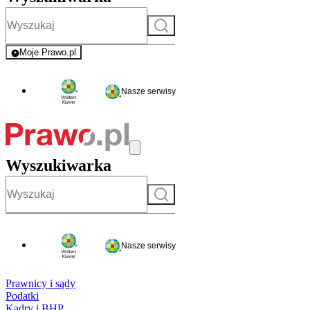
Szukaj
Moje Prawo.pl
- rejestracja i logowanie do serwisu
Nasze serwisy
Wyszukiwarka
Szukaj
Nasze serwisy
Prawnicy i sądy
Podatki
Kadry i BHP