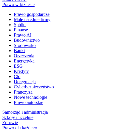
Prawo w biznesie
Prawo gospodarcze
Małe i średnie firmy
Spółki
Finanse
Prawo AI
Budownictwo
Środowisko
Banki
Orzeczenia
Energetyka
ESG
Kredyty
Cło
Deregulacja
Cyberbezpieczeństwo
Franczyza
Nowe technologie
Prawo autorskie
Samorząd i administracja
Szkoły i uczelnie
Zdrowie
Prawo dla każdego