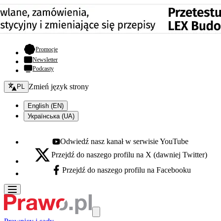
- otwiera się w nowej karcie
Promocje
Newsletter
Podcasty
Zmień język - bieżący:
Zmień język strony
PL
English (EN)
Українська (UA)
Odwiedź nasz kanał w serwisie YouTube
Youtube - otwiera się w nowej karcie
Przejdź do naszego profilu na X (dawniej Twitter)
X - otwiera się w nowej karcie
Przejdź do naszego profilu na Facebooku
Facebook - otwiera się w nowej karcie