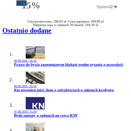
15%
Sprawdź
Rabatu
Cena promocyjna: 296,65 zł |
Cena regularna: 349,00 zł
Najniższa cena w ostatnich 30 dniach: 244,30 zł
Ostatnio dodane
08.08.2026 | 05:30
Przejdź do artykułu:
Prawo do bycia zapomnianym blokuje trudne pytania o przeszłość
08.08.2026 | 05:04
Przejdź do artykułu:
Kto powinien mieć dane o zaległościach w spłatach kredytów
07.08.2026 | 15:30
Przejdź do artykułu:
Będą zmiany w opłatach na rzecz KNF