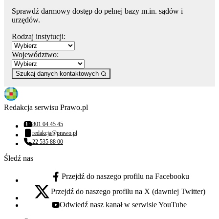
Sprawdź darmowy dostęp do pełnej bazy m.in. sądów i
urzędów.
Rodzaj instytucji:
Województwo:
Szukaj danych kontaktowych
Redakcja serwisu Prawo.pl
801 04 45 45
Numer telefonu:
redakcja@prawo.pl
Adres email:
22 535 88 00
Numer telefonu:
Śledź nas
Przejdź do naszego profilu na Facebooku
facebook - otwiera się w nowej karcie
Przejdź do naszego profilu na X (dawniej Twitter)
x - otwiera się w nowej karcie
Odwiedź nasz kanał w serwisie YouTube
youtube - otwiera się w nowej karcie