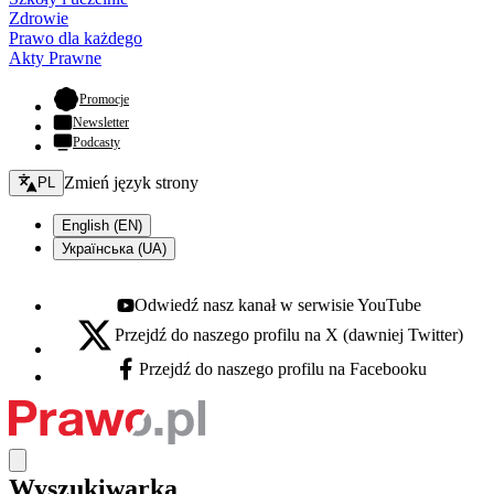
Zdrowie
Prawo dla każdego
Akty Prawne
- otwiera się w nowej karcie
Promocje
Newsletter
Podcasty
Zmień język - bieżący:
Zmień język strony
PL
English (EN)
Українська (UA)
Odwiedź nasz kanał w serwisie YouTube
Youtube - otwiera się w nowej karcie
Przejdź do naszego profilu na X (dawniej Twitter)
X - otwiera się w nowej karcie
Przejdź do naszego profilu na Facebooku
Facebook - otwiera się w nowej karcie
Wyszukiwarka