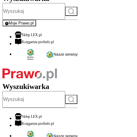
Szukaj
Moje Prawo.pl
- rejestracja i logowanie do serwisu
otwiera się w nowej karcie
Sklep LEX.pl
otwiera się w nowej karcie
Księgarnia profinfo.pl
Nasze serwisy
Wyszukiwarka
Szukaj
otwiera się w nowej karcie
Sklep LEX.pl
otwiera się w nowej karcie
Księgarnia profinfo.pl
Nasze serwisy