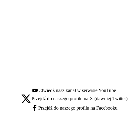
Odwiedź nasz kanał w serwisie YouTube
Youtube - otwiera się w nowej karcie
Przejdź do naszego profilu na X (dawniej Twitter)
X - otwiera się w nowej karcie
Przejdź do naszego profilu na Facebooku
Facebook - otwiera się w nowej karcie