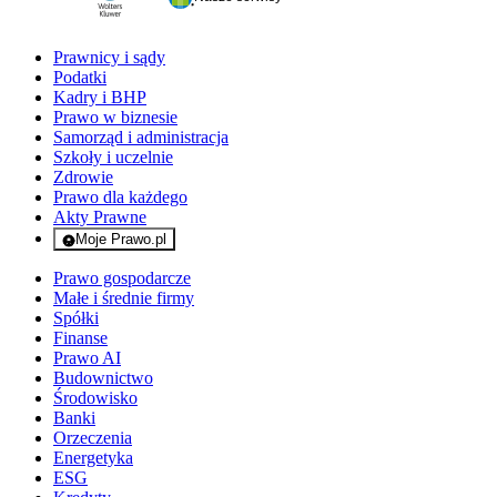
Prawnicy i sądy
Podatki
Kadry i BHP
Prawo w biznesie
Samorząd i administracja
Szkoły i uczelnie
Zdrowie
Prawo dla każdego
Akty Prawne
Moje Prawo.pl
- rejestracja i logowanie do serwisu
Prawo gospodarcze
Małe i średnie firmy
Spółki
Finanse
Prawo AI
Budownictwo
Środowisko
Banki
Orzeczenia
Energetyka
ESG