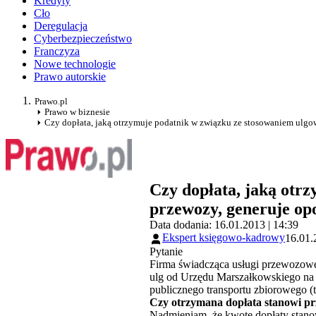
Kredyty
Cło
Deregulacja
Cyberbezpieczeństwo
Franczyza
Nowe technologie
Prawo autorskie
Prawo.pl
Prawo w biznesie
Czy dopłata, jaką otrzymuje podatnik w związku ze stosowaniem ulg
Czy dopłata, jaką otr
przewozy, generuje o
Data dodania: 16.01.2013 | 14:39
Ekspert księgowo-kadrowy
16.01.
Pytanie
Firma świadcząca usługi przewozowe
ulg od Urzędu Marszałkowskiego na 
publicznego transportu zbiorowego (te
Czy otrzymana dopłata stanowi p
Nadmieniam, że kwotę dopłaty stano