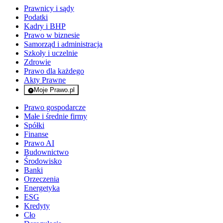
Prawnicy i sądy
Podatki
Kadry i BHP
Prawo w biznesie
Samorząd i administracja
Szkoły i uczelnie
Zdrowie
Prawo dla każdego
Akty Prawne
Moje Prawo.pl
- rejestracja i logowanie do serwisu
Prawo gospodarcze
Małe i średnie firmy
Spółki
Finanse
Prawo AI
Budownictwo
Środowisko
Banki
Orzeczenia
Energetyka
ESG
Kredyty
Cło