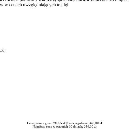
tów w cenach uwzględniających te ulgi.
sz Jakubik, Rafał Prabucki - otwiera się w nowym oknie
AŻ]
Cena promocyjna: 296,65 zł |
Cena regularna: 349,00 zł
Najniższa cena w ostatnich 30 dniach: 244,30 zł