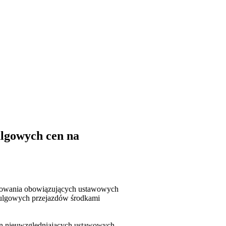
ulgowych cen na
tosowania obowiązujących ustawowych
 ulgowych przejazdów środkami
cen nieuwzględniających ustawowych