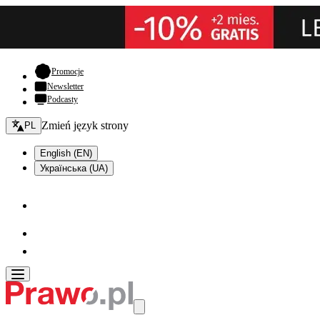
- otwiera się w nowej karcie
Promocje
Newsletter
Podcasty
Zmień język - bieżący:
Zmień język strony
PL
English (EN)
Українська (UA)