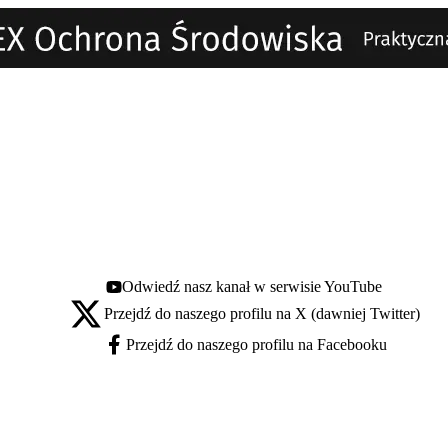
Odwiedź nasz kanał w serwisie YouTube
Youtube - otwiera się w nowej karcie
Przejdź do naszego profilu na X (dawniej Twitter)
X - otwiera się w nowej karcie
Przejdź do naszego profilu na Facebooku
Facebook - otwiera się w nowej karcie