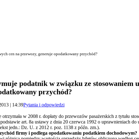
owych cen na przewozy, generuje opodatkowany przychód?
zymuje podatnik w związku ze stosowaniem 
podatkowany przychód?
2013 | 14:39
Pytania i odpowiedzi
 otrzymała w 2008 r. dopłaty do przewozów pasażerskich z tytułu s
podstawie art. 8a ustawy z dnia 20 czerwca 1992 o uprawnieniach do
kst jedn.: Dz. U. z 2012 r. poz. 1138 z późn. zm.).
rzychód firmy i podlega opodatkowaniu podatkiem dochodowym?
wi różnica pomiędzy wartością sprzedaży biletów obliczoną według 