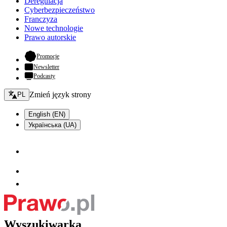
Deregulacja
Cyberbezpieczeństwo
Franczyza
Nowe technologie
Prawo autorskie
- otwiera się w nowej karcie
Promocje
Newsletter
Podcasty
Zmień język - bieżący:
Zmień język strony
PL
English (EN)
Українська (UA)
Wyszukiwarka