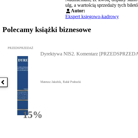
ulg, a wartością sprzedaży tych bile
Autor:
Ekspert księgowo-kadrowy
Polecamy książki biznesowe
Przejdź do: Dyrektywa NIS2. Komentarz [PRZEDSPRZEDAŻ], Mateu
PRZEDSPRZEDAŻ
Dyrektywa NIS2. Komentarz [PRZEDSPRZED
Mateusz Jakubik, Rafał Prabucki
Poprzednia książka
15%
Rabatu