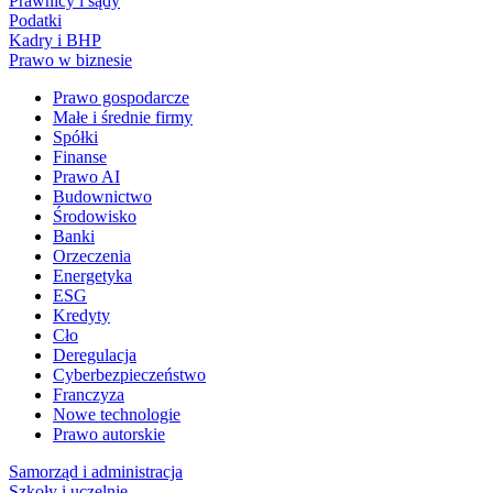
Prawnicy i sądy
Podatki
Kadry i BHP
Prawo w biznesie
Prawo gospodarcze
Małe i średnie firmy
Spółki
Finanse
Prawo AI
Budownictwo
Środowisko
Banki
Orzeczenia
Energetyka
ESG
Kredyty
Cło
Deregulacja
Cyberbezpieczeństwo
Franczyza
Nowe technologie
Prawo autorskie
Samorząd i administracja
Szkoły i uczelnie