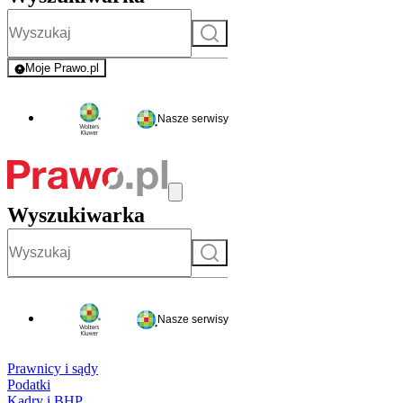
Szukaj
Moje Prawo.pl
- rejestracja i logowanie do serwisu
Nasze serwisy
Wyszukiwarka
Szukaj
Nasze serwisy
Prawnicy i sądy
Podatki
Kadry i BHP