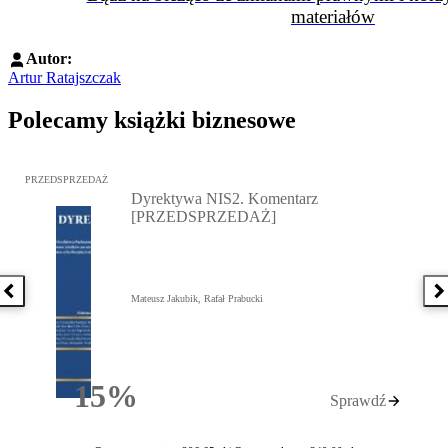
materiałów
Autor:
Artur Ratajszczak
Polecamy książki biznesowe
Przejdź do: Dyrektywa NIS2. Komentarz [PRZEDSPRZEDAŻ], Mateu
PRZEDSPRZEDAŻ
Dyrektywa NIS2. Komentarz
[PRZEDSPRZEDAŻ]
Poprzednia książka
N
Mateusz Jakubik, Rafał Prabucki
15%
Sprawdź
Rabatu