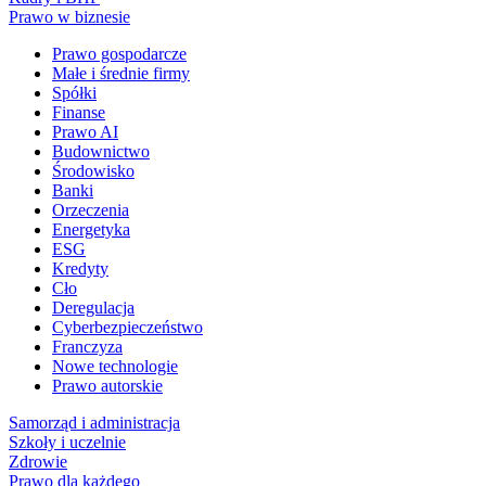
Prawo w biznesie
Prawo gospodarcze
Małe i średnie firmy
Spółki
Finanse
Prawo AI
Budownictwo
Środowisko
Banki
Orzeczenia
Energetyka
ESG
Kredyty
Cło
Deregulacja
Cyberbezpieczeństwo
Franczyza
Nowe technologie
Prawo autorskie
Samorząd i administracja
Szkoły i uczelnie
Zdrowie
Prawo dla każdego