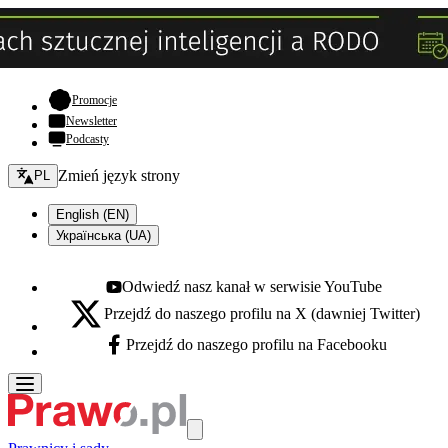
- otwiera się w nowej karcie
Promocje
Newsletter
Podcasty
Zmień język - bieżący:
Zmień język strony
PL
English (EN)
Українська (UA)
Odwiedź nasz kanał w serwisie YouTube
Youtube - otwiera się w nowej karcie
Przejdź do naszego profilu na X (dawniej Twitter)
X - otwiera się w nowej karcie
Przejdź do naszego profilu na Facebooku
Facebook - otwiera się w nowej karcie