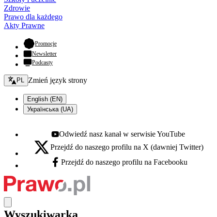
Zdrowie
Prawo dla każdego
Akty Prawne
- otwiera się w nowej karcie
Promocje
Newsletter
Podcasty
Zmień język - bieżący:
Zmień język strony
PL
English (EN)
Українська (UA)
Odwiedź nasz kanał w serwisie YouTube
Youtube - otwiera się w nowej karcie
Przejdź do naszego profilu na X (dawniej Twitter)
X - otwiera się w nowej karcie
Przejdź do naszego profilu na Facebooku
Facebook - otwiera się w nowej karcie
Wyszukiwarka