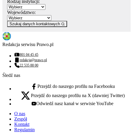
Rodzaj instytucji:
Województwo:
Szukaj danych kontaktowych
Redakcja serwisu Prawo.pl
801 04 45 45
Numer telefonu:
redakcja@prawo.pl
Adres email:
22 535 88 00
Numer telefonu:
Śledź nas
Przejdź do naszego profilu na Facebooku
facebook - otwiera się w nowej karcie
Przejdź do naszego profilu na X (dawniej Twitter)
x - otwiera się w nowej karcie
Odwiedź nasz kanał w serwisie YouTube
youtube - otwiera się w nowej karcie
O nas
Zespół
Kontakt
Regulamin