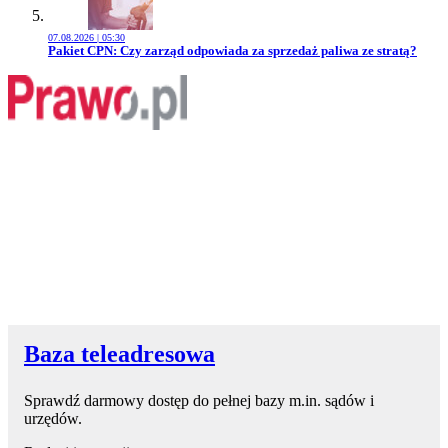
07.08.2026 | 05:30
Przejdź do artykułu:
Pakiet CPN: Czy zarząd odpowiada za sprzedaż paliwa ze stratą?
Baza teleadresowa
Sprawdź darmowy dostęp do pełnej bazy m.in. sądów i
urzędów.