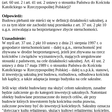
(art. 60 ust. 2 i art. 41 ust. 2 ustawy o stosunku Państwa do Kościoła
Katolickiego w Rzeczypospolitej Polskiej)?
Odpowiedź:
Budowa plebanii nie mieści się w definicji działalności sakralnej, a
co za tym idzie nie zachodzi tutaj przesłanka z art. 37 ust. 2 pkt 10
u.g.n. zezwalająca na bezprzetargowe zbycie nieruchomości.
Uzasadnienie:
W myśl art. 37 ust. 2 pkt 10 ustawy z dnia 21 sierpnia 1997 r. o
gospodarce nieruchomościami – dalej u.g.n., nieruchomość jest
zbywana w drodze bezprzetargowej, jeżeli jest zbywana na rzecz
kościołów i związków wyznaniowych, mających uregulowane
stosunki z państwem, na cele działalności sakralnej. Art. 41 ust. 2
ustawy z dnia 17 maja 1989 r. o stosunku Państwa do Kościoła
Katolickiego w Rzeczypospolitej Polskiej – dalej u.s.p.k.k. stanowi,
iż inwestycją sakralną jest budowa, rozbudowa, odbudowa kościoła
lub kaplicy, a także adaptacja innego budynku na cele sakralne.
Jeśli więc obiekt budowlany ma służyć celom sakralnym, zasadne
będzie zaliczenie go do kategorii inwestycji sakralnych. Natomiast
obiekty budowlane przeznaczone do innych celów, ale przy
budowie których inwestorem była kościelna osoba prawna,
zaliczone powinny być do inwestycji kościelnych. Sakralny oznacza
"dotyczący kultu religijnego, służący kultowi religijnemu; kościelny,