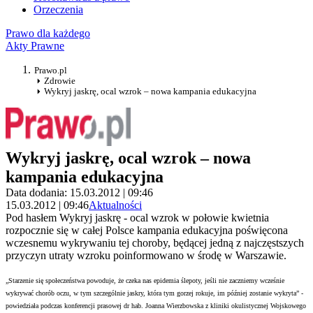
Orzeczenia
Prawo dla każdego
Akty Prawne
Prawo.pl
Zdrowie
Wykryj jaskrę, ocal wzrok – nowa kampania edukacyjna
Wykryj jaskrę, ocal wzrok – nowa
kampania edukacyjna
Data dodania: 15.03.2012 | 09:46
15.03.2012 | 09:46
Aktualności
Pod hasłem Wykryj jaskrę - ocal wzrok w połowie kwietnia
rozpocznie się w całej Polsce kampania edukacyjna poświęcona
wczesnemu wykrywaniu tej choroby, będącej jedną z najczęstszych
przyczyn utraty wzroku poinformowano w środę w Warszawie.
„Starzenie się społeczeństwa powoduje, że czeka nas epidemia ślepoty, jeśli nie zaczniemy wcześnie
wykrywać chorób oczu, w tym szczególnie jaskry, która tym gorzej rokuje, im później zostanie wykryta” -
powiedziała podczas konferencji prasowej dr hab. Joanna Wierzbowska z kliniki okulistycznej Wojskowego