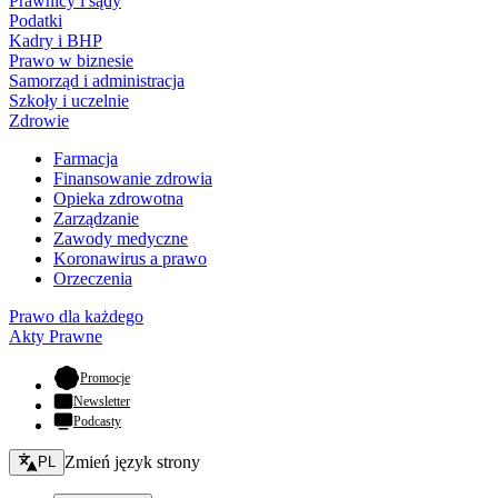
Prawnicy i sądy
Podatki
Kadry i BHP
Prawo w biznesie
Samorząd i administracja
Szkoły i uczelnie
Zdrowie
Farmacja
Finansowanie zdrowia
Opieka zdrowotna
Zarządzanie
Zawody medyczne
Koronawirus a prawo
Orzeczenia
Prawo dla każdego
Akty Prawne
- otwiera się w nowej karcie
Promocje
Newsletter
Podcasty
Zmień język - bieżący:
Zmień język strony
PL