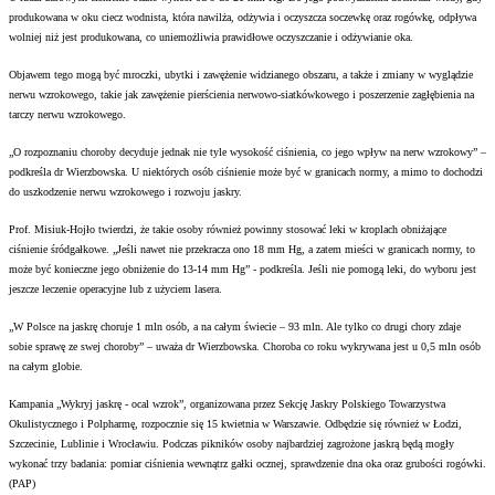
produkowana w oku ciecz wodnista, która nawilża, odżywia i oczyszcza soczewkę oraz rogówkę, odpływa
wolniej niż jest produkowana, co uniemożliwia prawidłowe oczyszczanie i odżywianie oka.
Objawem tego mogą być mroczki, ubytki i zawężenie widzianego obszaru, a także i zmiany w wyglądzie
nerwu wzrokowego, takie jak zawężenie pierścienia nerwowo-siatkówkowego i poszerzenie zagłębienia na
tarczy nerwu wzrokowego.
„O rozpoznaniu choroby decyduje jednak nie tyle wysokość ciśnienia, co jego wpływ na nerw wzrokowy” –
podkreśla dr Wierzbowska. U niektórych osób ciśnienie może być w granicach normy, a mimo to dochodzi
do uszkodzenie nerwu wzrokowego i rozwoju jaskry.
Prof. Misiuk-Hojło twierdzi, że takie osoby również powinny stosować leki w kroplach obniżające
ciśnienie śródgałkowe. „Jeśli nawet nie przekracza ono 18 mm Hg, a zatem mieści w granicach normy, to
może być konieczne jego obniżenie do 13-14 mm Hg” - podkreśla. Jeśli nie pomogą leki, do wyboru jest
jeszcze leczenie operacyjne lub z użyciem lasera.
„W Polsce na jaskrę choruje 1 mln osób, a na całym świecie – 93 mln. Ale tylko co drugi chory zdaje
sobie sprawę ze swej choroby” – uważa dr Wierzbowska. Choroba co roku wykrywana jest u 0,5 mln osób
na całym globie.
Kampania „Wykryj jaskrę - ocal wzrok”, organizowana przez Sekcję Jaskry Polskiego Towarzystwa
Okulistycznego i Polpharmę, rozpocznie się 15 kwietnia w Warszawie. Odbędzie się również w Łodzi,
Szczecinie, Lublinie i Wrocławiu. Podczas pikników osoby najbardziej zagrożone jaskrą będą mogły
wykonać trzy badania: pomiar ciśnienia wewnątrz gałki ocznej, sprawdzenie dna oka oraz grubości rogówki.
(PAP)