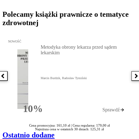
Polecamy książki prawnicze o tematyce
zdrowotnej
Przejdź do: Metodyka obrony lekarza przed sądem lekarskim, Marc
NOWOŚĆ
Metodyka obrony lekarza przed sądem
lekarskim
Poprzednia książka
N
Marcin Burdzik, Radosław Tymiński
10%
Sprawdź
Rabatu
Cena promocyjna: 161,10 zł |
Cena regularna: 179,00 zł
Najniższa cena w ostatnich 30 dniach: 125,31 zł
Ostatnio dodane