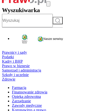
Wyszukiwarka
Szukaj
Nasze serwisy
Prawnicy i sądy
Podatki
Kadry i BHP
Prawo w biznesie
Samorząd i administracja
Szkoły i uczelnie
Zdrowie
Farmacja
Finansowanie zdrowia
Opieka zdrowotna
Zarządzanie
Zawody medyczne
Koronawirus a prawo