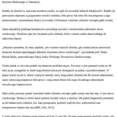
Instytutu Medycznego w Warszawie.
Dodała, że choroba ta, nazywana mordercą wzroku, na ogół nie powoduje żadnych dolegliwości. Rzadko jej
pierwszymi objawami są pogorszenie ostrości widzenia, bóle głowy lub silny ból oka połączony z jego
zaczerwieniem i poszerzeniem źrenicy (wywołany 5-6-krotnym wzrostem ciśnienia wewnątrz gałki ocznej).
Jaskra najczęściej przebiega bezobjawowo powodując powolne i nieodwracalne zamieranie nerwu
wzrokowego. Skutkiem tego jest zawężenie pola widzenia, które z czasem zanika doprowadzając do
całkowitej ślepoty.
„Jedynym sposobem, by temu zapobiec, jest wczesne wykrycie choroby, gdy można jeszcze zastosować
skuteczne leczenie zapobiegające dalszemu niszczeniu nerwu wzrokowego” - powiedziała prof. Marta
Misiuk-Hojło, przewodnicząca Sekcji Jaskry Polskiego Towarzystwa Okulistycznego.
Trzeba jednak co dwa lata poddać się badaniom profilaktycznym. Powinny o tym pamiętać osoby po 40.
roku życia, szczególnie te, które mają bliskich krewnych chorujących na jaskrę i są krótkowidzami. W
grupie ryzyko są też ci, którzy cierpią na choroby serca, mają niskie ciśnienie lub źle leczone nadciśnienie,
często odczuwają migrenowe bóle głowy i mają zimne dłonie lub stopy (świadczące zaburzeniach
obwodowego krążenia krwi).
Takie osoby powinny przede wszystkim badać ciśnienie wewnątrz gałki ocznej oraz dno oka, w tym nerwu
wzrokowego. Można to zrobić nawet podczas zwykłej wizyty u okulisty. Dla pełnej diagnostyki potrzebne
są też badania pola widzenia, tzw. kąta przesączania, grubości rogówki (tzw. pachymetria) oraz
komputerowe badanie dna oka (HRT, GDx, OCT).
U ludzi zdrowych ciśnienie oczne wynosi od 9 do 21 mm Hg. Do jego podwyższenia dochodzi wtedy, gdy