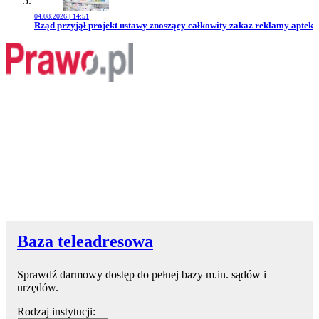
04.08.2026 | 14:51
Przejdź do artykułu:
Rząd przyjął projekt ustawy znoszący całkowity zakaz reklamy aptek
Baza teleadresowa
Sprawdź darmowy dostęp do pełnej bazy m.in. sądów i
urzędów.
Rodzaj instytucji: