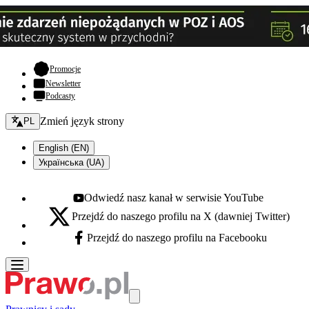
- otwiera się w nowej karcie
Promocje
Newsletter
Podcasty
Zmień język - bieżący:
Zmień język strony
PL
English (EN)
Українська (UA)
Odwiedź nasz kanał w serwisie YouTube
Youtube - otwiera się w nowej karcie
Przejdź do naszego profilu na X (dawniej Twitter)
X - otwiera się w nowej karcie
Przejdź do naszego profilu na Facebooku
Facebook - otwiera się w nowej karcie