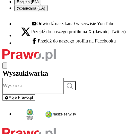
English (EN)
Українська (UA)
Odwiedź nasz kanał w serwisie YouTube
Youtube - otwiera się w nowej karcie
Przejdź do naszego profilu na X (dawniej Twitter)
X - otwiera się w nowej karcie
Przejdź do naszego profilu na Facebooku
Facebook - otwiera się w nowej karcie
Wyszukiwarka
Szukaj
Moje Prawo.pl
- rejestracja i logowanie do serwisu
Nasze serwisy