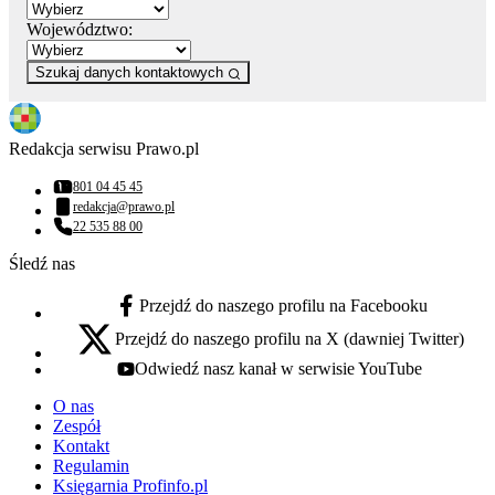
Województwo:
Szukaj danych kontaktowych
Redakcja serwisu Prawo.pl
801 04 45 45
Numer telefonu:
redakcja@prawo.pl
Adres email:
22 535 88 00
Numer telefonu:
Śledź nas
Przejdź do naszego profilu na Facebooku
facebook - otwiera się w nowej karcie
Przejdź do naszego profilu na X (dawniej Twitter)
x - otwiera się w nowej karcie
Odwiedź nasz kanał w serwisie YouTube
youtube - otwiera się w nowej karcie
O nas
Zespół
Kontakt
Regulamin
Księgarnia Profinfo.pl