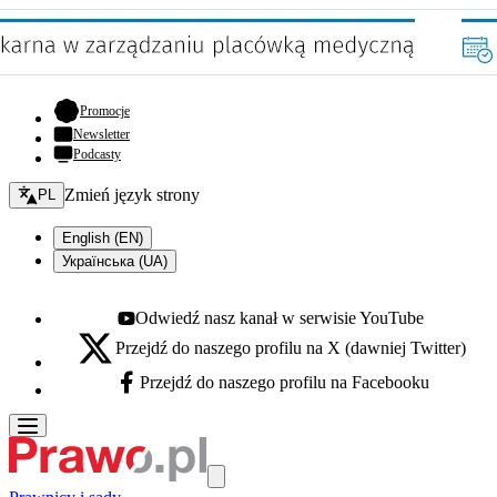
- otwiera się w nowej karcie
Promocje
Newsletter
Podcasty
Zmień język - bieżący:
Zmień język strony
PL
English (EN)
Українська (UA)
Odwiedź nasz kanał w serwisie YouTube
Youtube - otwiera się w nowej karcie
Przejdź do naszego profilu na X (dawniej Twitter)
X - otwiera się w nowej karcie
Przejdź do naszego profilu na Facebooku
Facebook - otwiera się w nowej karcie