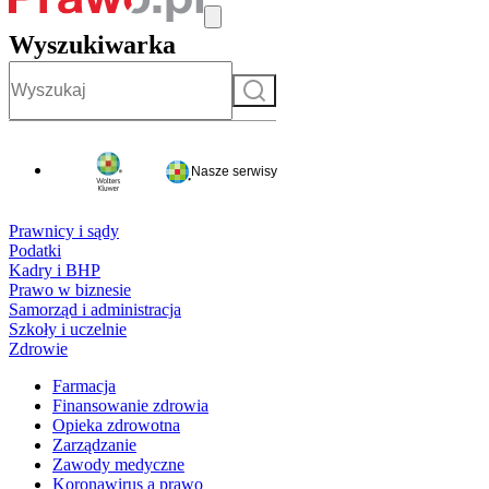
Wyszukiwarka
Szukaj
Nasze serwisy
Prawnicy i sądy
Podatki
Kadry i BHP
Prawo w biznesie
Samorząd i administracja
Szkoły i uczelnie
Zdrowie
Farmacja
Finansowanie zdrowia
Opieka zdrowotna
Zarządzanie
Zawody medyczne
Koronawirus a prawo