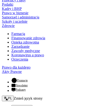
Prawnicy i sądy
Podatki
Kadry i BHP
Prawo w biznesie
Samorząd i administracja
Szkoły i uczelnie
Zdrowie
Farmacja
Finansowanie zdrowia
Opieka zdrowotna
Zarządzanie
Zawody medyczne
Koronawirus a prawo
Orzeczenia
Prawo dla każdego
Akty Prawne
- otwiera się w nowej karcie
Promocje
Newsletter
Podcasty
Zmień język - bieżący:
Zmień język strony
PL