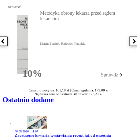
Przejdź do: Metodyka obrony lekarza przed sądem lekarskim, Marc
NOWOŚĆ
Metodyka obrony lekarza przed sądem
lekarskim
Poprzednia książka
N
Marcin Burdzik, Radosław Tymiński
10%
Sprawdź
Rabatu
Cena promocyjna: 161,10 zł |
Cena regularna: 179,00 zł
Najniższa cena w ostatnich 30 dniach: 125,31 zł
Ostatnio dodane
06.08.2026 | 11:07
Przejdź do artykułu:
Zaostrzone kryteria wystawiania recept już od września