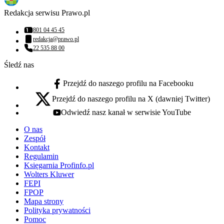
Redakcja serwisu Prawo.pl
801 04 45 45
Numer telefonu:
redakcja@prawo.pl
Adres email:
22 535 88 00
Numer telefonu:
Śledź nas
Przejdź do naszego profilu na Facebooku
facebook - otwiera się w nowej karcie
Przejdź do naszego profilu na X (dawniej Twitter)
x - otwiera się w nowej karcie
Odwiedź nasz kanał w serwisie YouTube
youtube - otwiera się w nowej karcie
O nas
Zespół
Kontakt
Regulamin
Księgarnia Profinfo.pl
Wolters Kluwer
FEPI
FPOP
Mapa strony
Polityka prywatności
Pomoc