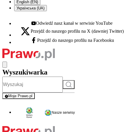
English (EN)
Українська (UA)
Odwiedź nasz kanał w serwisie YouTube
Youtube - otwiera się w nowej karcie
Przejdź do naszego profilu na X (dawniej Twitter)
X - otwiera się w nowej karcie
Przejdź do naszego profilu na Facebooku
Facebook - otwiera się w nowej karcie
Wyszukiwarka
Szukaj
Moje Prawo.pl
- rejestracja i logowanie do serwisu
Nasze serwisy