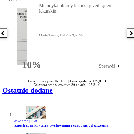
Metodyka obrony lekarza przed sądem
lekarskim
Poprzednia książka
N
Marcin Burdzik, Radosław Tymiński
10%
Sprawdź
Rabatu
Cena promocyjna: 161,10 zł |
Cena regularna: 179,00 zł
Najniższa cena w ostatnich 30 dniach: 125,31 zł
Ostatnio dodane
06.08.2026 | 11:07
Przejdź do artykułu:
Zaostrzone kryteria wystawiania recept już od września