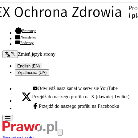
- otwiera się w nowej karcie
Promocje
Newsletter
Podcasty
Zmień język - bieżący:
Zmień język strony
PL
English (EN)
Українська (UA)
Odwiedź nasz kanał w serwisie YouTube
Youtube - otwiera się w nowej karcie
Przejdź do naszego profilu na X (dawniej Twitter)
X - otwiera się w nowej karcie
Przejdź do naszego profilu na Facebooku
Facebook - otwiera się w nowej karcie