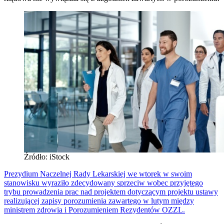
Źródło: iStock
Prezydium Naczelnej Rady Lekarskiej we wtorek w swoim
stanowisku wyraziło zdecydowany sprzeciw wobec przyjętego
trybu prowadzenia prac nad projektem dotyczącym projektu ustawy
realizującej zapisy porozumienia zawartego w lutym między
ministrem zdrowia i Porozumieniem Rezydentów OZZL.