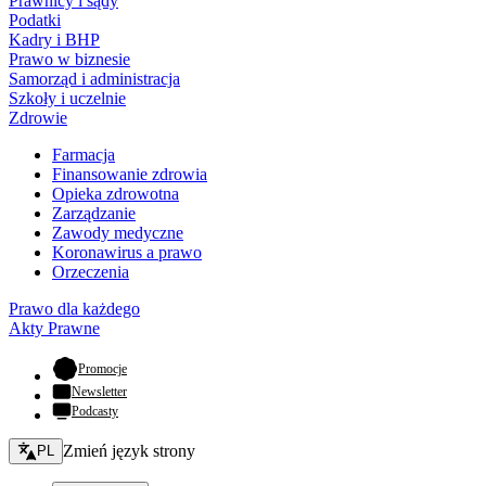
Prawnicy i sądy
Podatki
Kadry i BHP
Prawo w biznesie
Samorząd i administracja
Szkoły i uczelnie
Zdrowie
Farmacja
Finansowanie zdrowia
Opieka zdrowotna
Zarządzanie
Zawody medyczne
Koronawirus a prawo
Orzeczenia
Prawo dla każdego
Akty Prawne
- otwiera się w nowej karcie
Promocje
Newsletter
Podcasty
Zmień język - bieżący:
Zmień język strony
PL