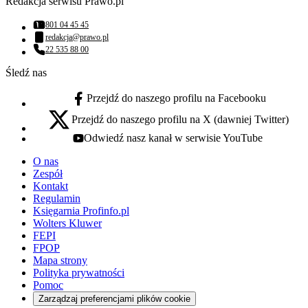
Redakcja serwisu Prawo.pl
801 04 45 45
Numer telefonu:
redakcja@prawo.pl
Adres email:
22 535 88 00
Numer telefonu:
Śledź nas
Przejdź do naszego profilu na Facebooku
facebook - otwiera się w nowej karcie
Przejdź do naszego profilu na X (dawniej Twitter)
x - otwiera się w nowej karcie
Odwiedź nasz kanał w serwisie YouTube
youtube - otwiera się w nowej karcie
O nas
Zespół
Kontakt
Regulamin
Księgarnia Profinfo.pl
Wolters Kluwer
FEPI
FPOP
Mapa strony
Polityka prywatności
Pomoc
Zarządzaj preferencjami plików cookie