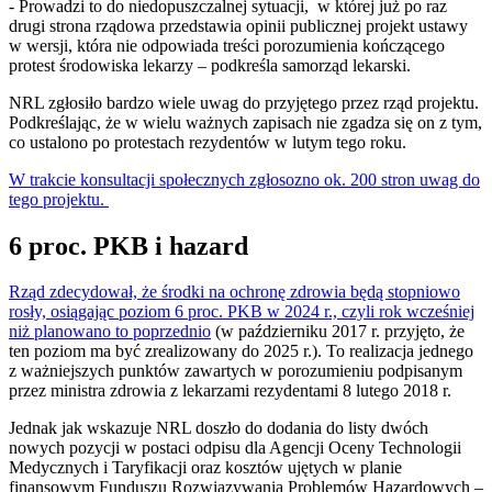
- Prowadzi to do niedopuszczalnej sytuacji, w której już po raz
drugi strona rządowa przedstawia opinii publicznej projekt ustawy
w wersji, która nie odpowiada treści porozumienia kończącego
protest środowiska lekarzy – podkreśla samorząd lekarski.
NRL zgłosiło bardzo wiele uwag do przyjętego przez rząd projektu.
Podkreślając, że w wielu ważnych zapisach nie zgadza się on z tym,
co ustalono po protestach rezydentów w lutym tego roku.
W trakcie konsultacji społecznych zgłosozno ok. 200 stron uwag do
tego projektu.
6 proc. PKB i hazard
Rząd zdecydował, że środki na ochronę zdrowia będą stopniowo
rosły, osiągając poziom 6 proc. PKB w 2024 r., czyli rok wcześniej
niż planowano to poprzednio
(w październiku 2017 r. przyjęto, że
ten poziom ma być zrealizowany do 2025 r.). To realizacja jednego
z ważniejszych punktów zawartych w porozumieniu podpisanym
przez ministra zdrowia z lekarzami rezydentami 8 lutego 2018 r.
Jednak jak wskazuje NRL doszło do dodania do listy dwóch
nowych pozycji w postaci odpisu dla Agencji Oceny Technologii
Medycznych i Taryfikacji oraz kosztów ujętych w planie
finansowym Funduszu Rozwiązywania Problemów Hazardowych –