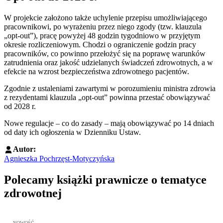
W projekcie założono także uchylenie przepisu umożliwiającego
pracownikowi, po wyrażeniu przez niego zgody (tzw. klauzula
„opt-out”), pracę powyżej 48 godzin tygodniowo w przyjętym
okresie rozliczeniowym. Chodzi o ograniczenie godzin pracy
pracowników, co powinno przełożyć się na poprawę warunków
zatrudnienia oraz jakość udzielanych świadczeń zdrowotnych, a w
efekcie na wzrost bezpieczeństwa zdrowotnego pacjentów.
Zgodnie z ustaleniami zawartymi w porozumieniu ministra zdrowia
z rezydentami klauzula „opt-out” powinna przestać obowiązywać
od 2028 r.
Nowe regulacje – co do zasady – mają obowiązywać po 14 dniach
od daty ich ogłoszenia w Dzienniku Ustaw.
Autor:
Agnieszka Pochrzęst-Motyczyńska
Polecamy książki prawnicze o tematyce
zdrowotnej
Przejdź do: Metodyka obrony lekarza przed sądem lekarskim, Marc
NOWOŚĆ