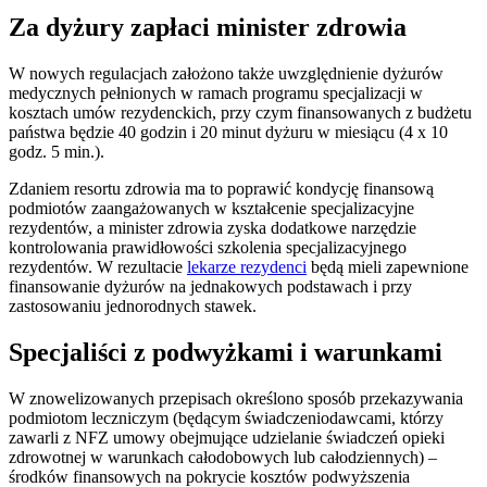
Za dyżury zapłaci minister zdrowia
W nowych regulacjach założono także uwzględnienie dyżurów
medycznych pełnionych w ramach programu specjalizacji w
kosztach umów rezydenckich, przy czym finansowanych z budżetu
państwa będzie 40 godzin i 20 minut dyżuru w miesiącu (4 x 10
godz. 5 min.).
Zdaniem resortu zdrowia ma to poprawić kondycję finansową
podmiotów zaangażowanych w kształcenie specjalizacyjne
rezydentów, a minister zdrowia zyska dodatkowe narzędzie
kontrolowania prawidłowości szkolenia specjalizacyjnego
rezydentów. W rezultacie
lekarze rezydenci
będą mieli zapewnione
finansowanie dyżurów na jednakowych podstawach i przy
zastosowaniu jednorodnych stawek.
Specjaliści z podwyżkami i warunkami
W znowelizowanych przepisach określono sposób przekazywania
podmiotom leczniczym (będącym świadczeniodawcami, którzy
zawarli z NFZ umowy obejmujące udzielanie świadczeń opieki
zdrowotnej w warunkach całodobowych lub całodziennych) –
środków finansowych na pokrycie kosztów podwyższenia