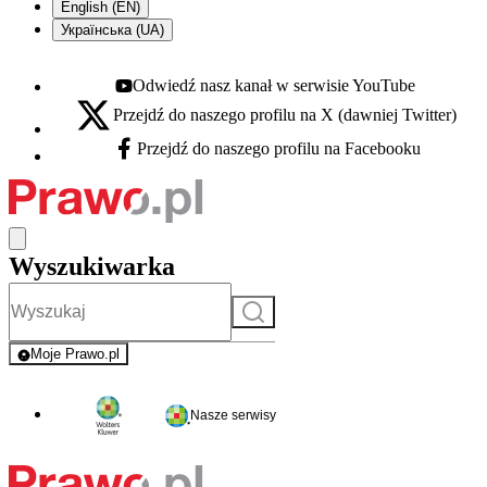
English (EN)
Українська (UA)
Odwiedź nasz kanał w serwisie YouTube
Youtube - otwiera się w nowej karcie
Przejdź do naszego profilu na X (dawniej Twitter)
X - otwiera się w nowej karcie
Przejdź do naszego profilu na Facebooku
Facebook - otwiera się w nowej karcie
Wyszukiwarka
Szukaj
Moje Prawo.pl
- rejestracja i logowanie do serwisu
Nasze serwisy