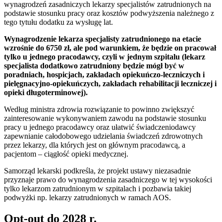
wynagrodzeń zasadniczych lekarzy specjalistów zatrudnionych na
podstawie stosunku pracy oraz kosztów podwyższenia należnego z
tego tytułu dodatku za wysługę lat.
Wynagrodzenie lekarza specjalisty zatrudnionego na etacie
wzrośnie do 6750 zł, ale pod warunkiem, że będzie on pracował
tylko u jednego pracodawcy, czyli w jednym szpitalu (lekarz
specjalista dodatkowo zatrudniony będzie mógł być w
poradniach, hospicjach, zakładach opiekuńczo-leczniczych i
pielęgnacyjno-opiekuńczych, zakładach rehabilitacji leczniczej i
opieki długoterminowej).
Według ministra zdrowia rozwiązanie to powinno zwiększyć
zainteresowanie wykonywaniem zawodu na podstawie stosunku
pracy u jednego pracodawcy oraz ułatwić świadczeniodawcy
zapewnianie całodobowego udzielania świadczeń zdrowotnych
przez lekarzy, dla których jest on głównym pracodawcą, a
pacjentom – ciągłość opieki medycznej.
Samorząd lekarski podkreśla, że projekt ustawy niezasadnie
przyznaje prawo do wynagrodzenia zasadniczego w tej wysokości
tylko lekarzom zatrudnionym w szpitalach i pozbawia takiej
podwyżki np. lekarzy zatrudnionych w ramach AOS.
Opt-out do 2028 r.