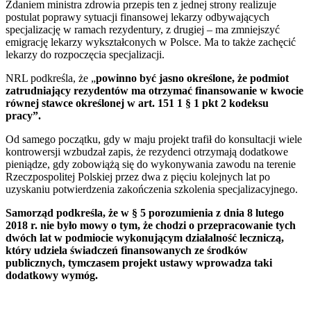
Zdaniem ministra zdrowia przepis ten z jednej strony realizuje
postulat poprawy sytuacji finansowej lekarzy odbywających
specjalizację w ramach rezydentury, z drugiej – ma zmniejszyć
emigrację lekarzy wykształconych w Polsce. Ma to także zachęcić
lekarzy do rozpoczęcia specjalizacji.
NRL podkreśla, że „
powinno być jasno określone, że podmiot
zatrudniający rezydentów ma otrzymać finansowanie w kwocie
równej stawce określonej w art. 151 1 § 1 pkt 2 kodeksu
pracy”.
Od samego początku, gdy w maju projekt trafił do konsultacji wiele
kontrowersji wzbudzał zapis, że rezydenci otrzymają dodatkowe
pieniądze, gdy zobowiążą się do wykonywania zawodu na terenie
Rzeczpospolitej Polskiej przez dwa z pięciu kolejnych lat po
uzyskaniu potwierdzenia zakończenia szkolenia specjalizacyjnego.
Samorząd podkreśla, że w § 5 porozumienia z dnia 8 lutego
2018 r. nie było mowy o tym, że chodzi o przepracowanie tych
dwóch lat w podmiocie wykonującym działalność leczniczą,
który udziela świadczeń finansowanych ze środków
publicznych, tymczasem projekt ustawy wprowadza taki
dodatkowy wymóg.