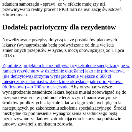
zdaniem samorządu - sprawi, że w efekcie mniejszy niż
przewidywano realny procent PKB trafi na realizację świadczeń
zdrowotnych.
Dodatek patriotyczny dla rezydentów
Nowelizowane przepisy dotyczą także postulatów płacowych
lekarzy (wynagrodzenia będą podwyższane od dnia wejścia
zmienionych przepisów w życie, z mocą obowiązującą od 1 lipca
2018 r.
Zgodnie z projektem lekarz odbywający szkolenie specjalizacyjne w
ramach rezydentury w dziedzinie określanej jako nie priorytetowa
(nie deficytowa) otrzyma wynagrodzenie większe o 600 zł
miesięcznie, natomiast w dziedzinie określanej jako priorytetowa
(deficytowa) – o 700 zł miesięcznie.
Aby otrzymać wyższe
wynagrodzenie zasadnicze lekarz będzie musiał zobowiązać się do
przepracowania – w podmiocie leczniczym finansowanym ze
środków publicznych – łącznie 2 lat w ciągu kolejnych pięciu lat
następujących po zakończeniu szkolenia specjalizacyjnego. Środki
niezbędne do podniesienia wynagrodzenia zasadniczego będą
przekazywane zakładowi zatrudniającemu lekarza na podstawie
umowy zawartej z ministrem zdrowia.