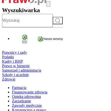
Wyszukiwarka
Szukaj
Nasze serwisy
Prawnicy i sądy
Podatki
Kadry i BHP
Prawo w biznesie
Samorząd i administracja
Szkoły i uczelnie
Zdrowie
Farmacja
Finansowanie zdrowia
Opieka zdrowotna
Zarządzanie
Zawody medyczne
Koronawirus a prawo