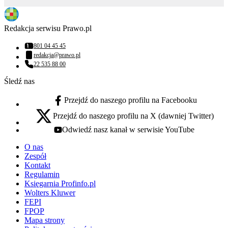
Redakcja serwisu Prawo.pl
801 04 45 45
Numer telefonu:
redakcja@prawo.pl
Adres email:
22 535 88 00
Numer telefonu:
Śledź nas
Przejdź do naszego profilu na Facebooku
facebook - otwiera się w nowej karcie
Przejdź do naszego profilu na X (dawniej Twitter)
x - otwiera się w nowej karcie
Odwiedź nasz kanał w serwisie YouTube
youtube - otwiera się w nowej karcie
O nas
Zespół
Kontakt
Regulamin
Księgarnia Profinfo.pl
Wolters Kluwer
FEPI
FPOP
Mapa strony