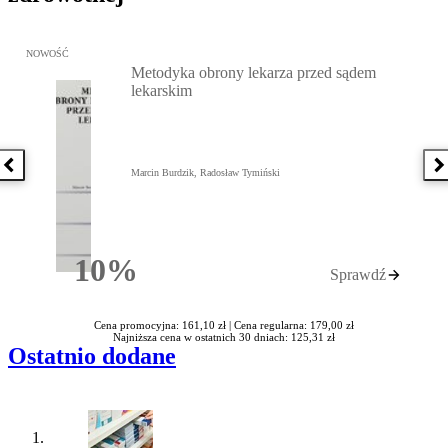
Przejdź do: Metodyka obrony lekarza przed sądem lekarskim, Marc
NOWOŚĆ
Metodyka obrony lekarza przed sądem
lekarskim
Poprzednia książka
N
Marcin Burdzik, Radosław Tymiński
10%
Sprawdź
Rabatu
Cena promocyjna: 161,10 zł |
Cena regularna: 179,00 zł
Najniższa cena w ostatnich 30 dniach: 125,31 zł
Ostatnio dodane