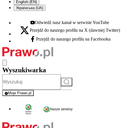
English (EN)
Українська (UA)
Odwiedź nasz kanał w serwisie YouTube
Youtube - otwiera się w nowej karcie
Przejdź do naszego profilu na X (dawniej Twitter)
X - otwiera się w nowej karcie
Przejdź do naszego profilu na Facebooku
Facebook - otwiera się w nowej karcie
Wyszukiwarka
Szukaj
Moje Prawo.pl
- rejestracja i logowanie do serwisu
Nasze serwisy