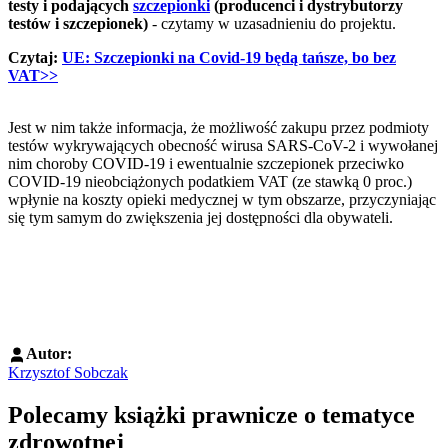
testy i podających
szczepionki
(producenci i dystrybutorzy
testów i szczepionek)
- czytamy w uzasadnieniu do projektu.
Czytaj:
UE: Szczepionki na Covid-19 będą tańsze, bo bez
VAT>>
Jest w nim także informacja, że możliwość zakupu przez podmioty
testów wykrywających obecność wirusa SARS-CoV-2 i wywołanej
nim choroby COVID-19 i ewentualnie szczepionek przeciwko
COVID-19 nieobciążonych podatkiem VAT (ze stawką 0 proc.)
wpłynie na koszty opieki medycznej w tym obszarze, przyczyniając
się tym samym do zwiększenia jej dostępności dla obywateli.
Autor:
Krzysztof Sobczak
Polecamy książki prawnicze o tematyce
zdrowotnej