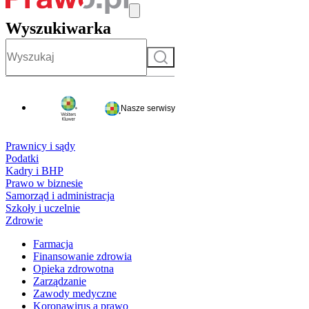
Wyszukiwarka
Szukaj
Nasze serwisy
Prawnicy i sądy
Podatki
Kadry i BHP
Prawo w biznesie
Samorząd i administracja
Szkoły i uczelnie
Zdrowie
Farmacja
Finansowanie zdrowia
Opieka zdrowotna
Zarządzanie
Zawody medyczne
Koronawirus a prawo