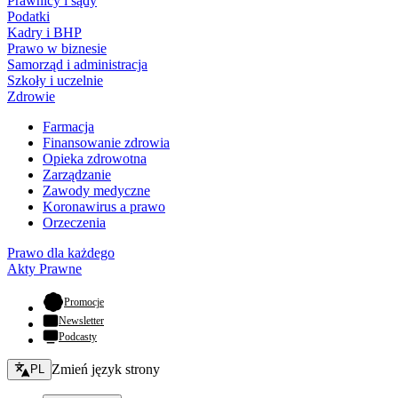
Prawnicy i sądy
Podatki
Kadry i BHP
Prawo w biznesie
Samorząd i administracja
Szkoły i uczelnie
Zdrowie
Farmacja
Finansowanie zdrowia
Opieka zdrowotna
Zarządzanie
Zawody medyczne
Koronawirus a prawo
Orzeczenia
Prawo dla każdego
Akty Prawne
- otwiera się w nowej karcie
Promocje
Newsletter
Podcasty
Zmień język - bieżący:
Zmień język strony
PL