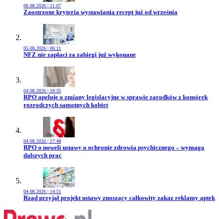
06.08.2026 | 11:07
Przejdź do artykułu:
Zaostrzone kryteria wystawiania recept już od września
05.08.2026 | 06:11
Przejdź do artykułu:
NFZ nie zapłaci za zabiegi już wykonane
04.08.2026 | 18:35
Przejdź do artykułu:
RPO apeluje o zmiany legislacyjne w sprawie zarodków z komórek
rozrodczych samotnych kobiet
04.08.2026 | 17:48
Przejdź do artykułu:
RPO o noweli ustawy o ochronie zdrowia psychicznego – wymaga
dalszych prac
04.08.2026 | 14:51
Przejdź do artykułu:
Rząd przyjął projekt ustawy znoszący całkowity zakaz reklamy aptek