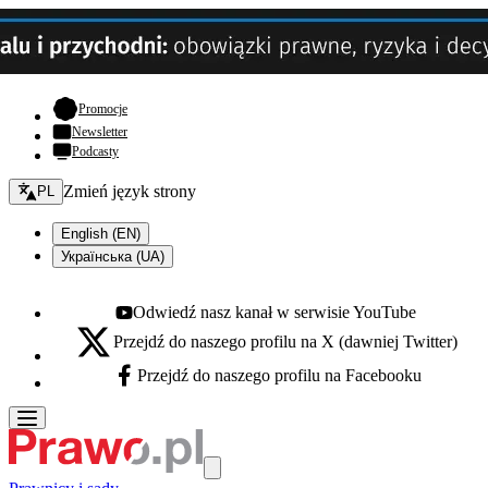
- otwiera się w nowej karcie
Promocje
Newsletter
Podcasty
Zmień język - bieżący:
Zmień język strony
PL
English (EN)
Українська (UA)
Odwiedź nasz kanał w serwisie YouTube
Youtube - otwiera się w nowej karcie
Przejdź do naszego profilu na X (dawniej Twitter)
X - otwiera się w nowej karcie
Przejdź do naszego profilu na Facebooku
Facebook - otwiera się w nowej karcie