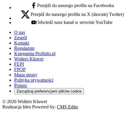
Przejdź do naszego profilu na Facebooku
facebook - otwiera się w nowej karcie
Przejdź do naszego profilu na X (dawniej Twitter)
x - otwiera się w nowej karcie
Odwiedź nasz kanał w serwisie YouTube
youtube - otwiera się w nowej karcie
O nas
Zespół
Kontakt
Regulamin
Księgarnia Profinfo.pl
Wolters Kluwer
FEPI
FPOP
Mapa strony
Polityka prywatności
Pomoc
Zarządzaj preferencjami plików cookie
© 2026 Wolters Kluwer
Realizacja Ideo Powered by:
CMS Edito