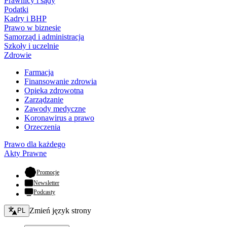
Prawnicy i sądy
Podatki
Kadry i BHP
Prawo w biznesie
Samorząd i administracja
Szkoły i uczelnie
Zdrowie
Farmacja
Finansowanie zdrowia
Opieka zdrowotna
Zarządzanie
Zawody medyczne
Koronawirus a prawo
Orzeczenia
Prawo dla każdego
Akty Prawne
- otwiera się w nowej karcie
Promocje
Newsletter
Podcasty
Zmień język - bieżący:
Zmień język strony
PL