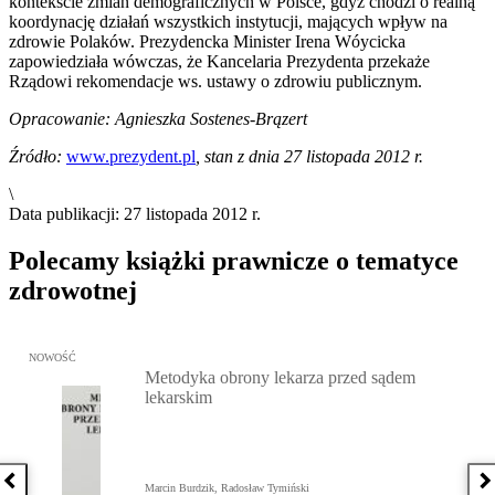
kontekście zmian demograficznych w Polsce, gdyż chodzi o realną
koordynację działań wszystkich instytucji, mających wpływ na
zdrowie Polaków. Prezydencka Minister Irena Wóycicka
zapowiedziała wówczas, że Kancelaria Prezydenta przekaże
Rządowi rekomendacje ws. ustawy o zdrowiu publicznym.
Opracowanie: Agnieszka Sostenes-Brązert
Źródło:
www.prezydent.pl
, stan z dnia 27 listopada 2012 r.
\
Data publikacji: 27 listopada 2012 r.
Polecamy książki prawnicze o tematyce
zdrowotnej
Przejdź do: Metodyka obrony lekarza przed sądem lekarskim, Marc
NOWOŚĆ
Metodyka obrony lekarza przed sądem
lekarskim
Poprzednia książka
N
Marcin Burdzik, Radosław Tymiński