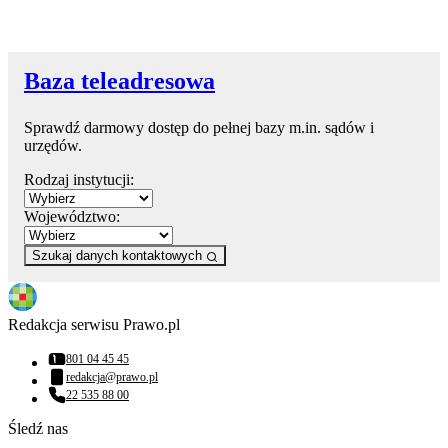
Baza teleadresowa
Sprawdź darmowy dostęp do pełnej bazy m.in. sądów i
urzędów.
Rodzaj instytucji:
Województwo:
Szukaj danych kontaktowych
Redakcja serwisu Prawo.pl
801 04 45 45
Numer telefonu:
redakcja@prawo.pl
Adres email:
22 535 88 00
Numer telefonu:
Śledź nas