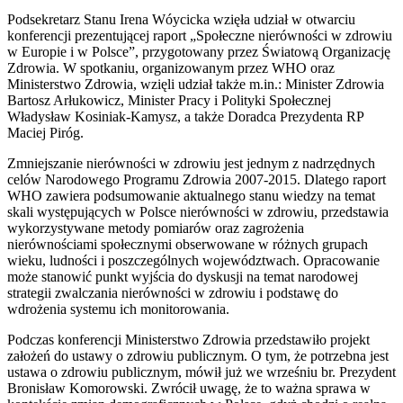
Podsekretarz Stanu Irena Wóycicka wzięła udział w otwarciu
konferencji prezentującej raport „Społeczne nierówności w zdrowiu
w Europie i w Polsce”, przygotowany przez Światową Organizację
Zdrowia. W spotkaniu, organizowanym przez WHO oraz
Ministerstwo Zdrowia, wzięli udział także m.in.: Minister Zdrowia
Bartosz Arłukowicz, Minister Pracy i Polityki Społecznej
Władysław Kosiniak-Kamysz, a także Doradca Prezydenta RP
Maciej Piróg.
Zmniejszanie nierówności w zdrowiu jest jednym z nadrzędnych
celów Narodowego Programu Zdrowia 2007-2015. Dlatego raport
WHO zawiera podsumowanie aktualnego stanu wiedzy na temat
skali występujących w Polsce nierówności w zdrowiu, przedstawia
wykorzystywane metody pomiarów oraz zagrożenia
nierównościami społecznymi obserwowane w różnych grupach
wieku, ludności i poszczególnych województwach. Opracowanie
może stanowić punkt wyjścia do dyskusji na temat narodowej
strategii zwalczania nierówności w zdrowiu i podstawę do
wdrożenia systemu ich monitorowania.
Podczas konferencji Ministerstwo Zdrowia przedstawiło projekt
założeń do ustawy o zdrowiu publicznym. O tym, że potrzebna jest
ustawa o zdrowiu publicznym, mówił już we wrześniu br. Prezydent
Bronisław Komorowski. Zwrócił uwagę, że to ważna sprawa w