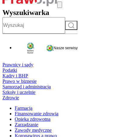
Wyszukiwarka
Szukaj
Nasze serwisy
Prawnicy i sądy
Podatki
Kadry i BHP
Prawo w biznesie
Samorząd i administracja
Szkoły i uczelnie
Zdrowie
Farmacja
Finansowanie zdrowia
Opieka zdrowotna
Zarządzanie
Zawody medyczne
Koronawirus a prawo