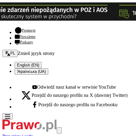
- otwiera się w nowej karcie
Promocje
Newsletter
Podcasty
Zmień język - bieżący:
Zmień język strony
PL
English (EN)
Українська (UA)
Odwiedź nasz kanał w serwisie YouTube
Youtube - otwiera się w nowej karcie
Przejdź do naszego profilu na X (dawniej Twitter)
X - otwiera się w nowej karcie
Przejdź do naszego profilu na Facebooku
Facebook - otwiera się w nowej karcie