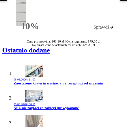
10%
Sprawdź
Rabatu
Cena promocyjna: 161,10 zł |
Cena regularna: 179,00 zł
Najniższa cena w ostatnich 30 dniach: 125,31 zł
Ostatnio dodane
06.08.2026 | 11:07
Przejdź do artykułu:
Zaostrzone kryteria wystawiania recept już od września
05.08.2026 | 06:11
Przejdź do artykułu:
NFZ nie zapłaci za zabiegi już wykonane