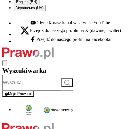
English (EN)
Українська (UA)
Odwiedź nasz kanał w serwisie YouTube
Youtube - otwiera się w nowej karcie
Przejdź do naszego profilu na X (dawniej Twitter)
X - otwiera się w nowej karcie
Przejdź do naszego profilu na Facebooku
Facebook - otwiera się w nowej karcie
Wyszukiwarka
Szukaj
Moje Prawo.pl
- rejestracja i logowanie do serwisu
Nasze serwisy