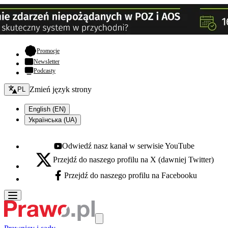
- otwiera się w nowej karcie
Promocje
Newsletter
Podcasty
Zmień język - bieżący:
Zmień język strony
PL
English (EN)
Українська (UA)
Odwiedź nasz kanał w serwisie YouTube
Youtube - otwiera się w nowej karcie
Przejdź do naszego profilu na X (dawniej Twitter)
X - otwiera się w nowej karcie
Przejdź do naszego profilu na Facebooku
Facebook - otwiera się w nowej karcie