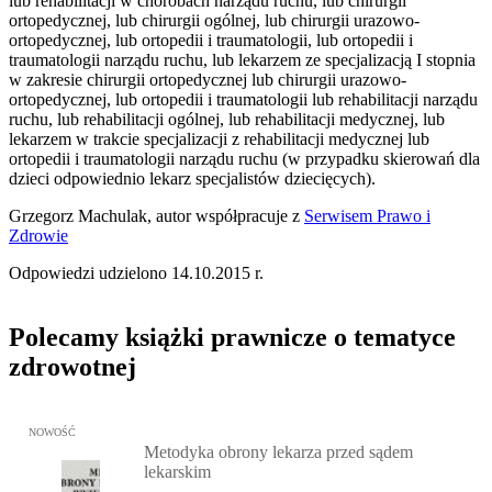
lub rehabilitacji w chorobach narządu ruchu, lub chirurgii
ortopedycznej, lub chirurgii ogólnej, lub chirurgii urazowo-
ortopedycznej, lub ortopedii i traumatologii, lub ortopedii i
traumatologii narządu ruchu, lub lekarzem ze specjalizacją I stopnia
w zakresie chirurgii ortopedycznej lub chirurgii urazowo-
ortopedycznej, lub ortopedii i traumatologii lub rehabilitacji narządu
ruchu, lub rehabilitacji ogólnej, lub rehabilitacji medycznej, lub
lekarzem w trakcie specjalizacji z rehabilitacji medycznej lub
ortopedii i traumatologii narządu ruchu (w przypadku skierowań dla
dzieci odpowiednio lekarz specjalistów dziecięcych).
Grzegorz Machulak, autor współpracuje z
Serwisem Prawo i
Zdrowie
Odpowiedzi udzielono 14.10.2015 r.
Polecamy książki prawnicze o tematyce
zdrowotnej
Przejdź do: Metodyka obrony lekarza przed sądem lekarskim, Marc
NOWOŚĆ
Metodyka obrony lekarza przed sądem
lekarskim