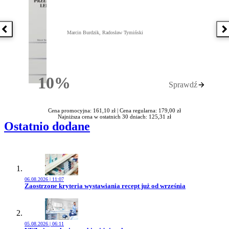
Poprzednia książka
N
Marcin Burdzik, Radosław Tymiński
10%
Sprawdź
Rabatu
Cena promocyjna: 161,10 zł |
Cena regularna: 179,00 zł
Najniższa cena w ostatnich 30 dniach: 125,31 zł
Ostatnio dodane
06.08.2026 | 11:07
Przejdź do artykułu:
Zaostrzone kryteria wystawiania recept już od września
05.08.2026 | 06:11