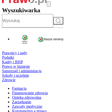
Wyszukiwarka
Szukaj
Nasze serwisy
Prawnicy i sądy
Podatki
Kadry i BHP
Prawo w biznesie
Samorząd i administracja
Szkoły i uczelnie
Zdrowie
Farmacja
Finansowanie zdrowia
Opieka zdrowotna
Zarządzanie
Zawody medyczne
Koronawirus a prawo