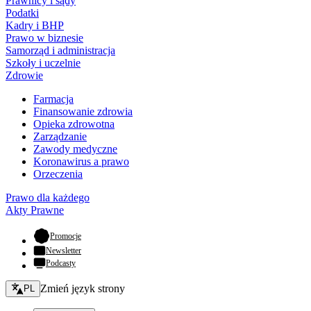
Prawnicy i sądy
Podatki
Kadry i BHP
Prawo w biznesie
Samorząd i administracja
Szkoły i uczelnie
Zdrowie
Farmacja
Finansowanie zdrowia
Opieka zdrowotna
Zarządzanie
Zawody medyczne
Koronawirus a prawo
Orzeczenia
Prawo dla każdego
Akty Prawne
- otwiera się w nowej karcie
Promocje
Newsletter
Podcasty
Zmień język - bieżący:
Zmień język strony
PL