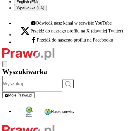
English (EN)
Українська (UA)
Odwiedź nasz kanał w serwisie YouTube
Youtube - otwiera się w nowej karcie
Przejdź do naszego profilu na X (dawniej Twitter)
X - otwiera się w nowej karcie
Przejdź do naszego profilu na Facebooku
Facebook - otwiera się w nowej karcie
Wyszukiwarka
Szukaj
Moje Prawo.pl
- rejestracja i logowanie do serwisu
Nasze serwisy