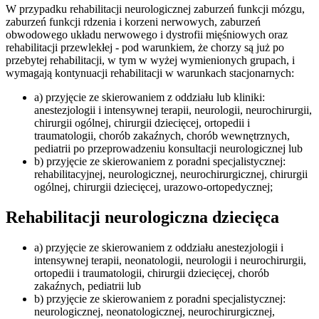
W przypadku rehabilitacji neurologicznej zaburzeń funkcji mózgu,
zaburzeń funkcji rdzenia i korzeni nerwowych, zaburzeń
obwodowego układu nerwowego i dystrofii mięśniowych oraz
rehabilitacji przewlekłej - pod warunkiem, że chorzy są już po
przebytej rehabilitacji, w tym w wyżej wymienionych grupach, i
wymagają kontynuacji rehabilitacji w warunkach stacjonarnych:
a) przyjęcie ze skierowaniem z oddziału lub kliniki:
anestezjologii i intensywnej terapii, neurologii, neurochirurgii,
chirurgii ogólnej, chirurgii dziecięcej, ortopedii i
traumatologii, chorób zakaźnych, chorób wewnętrznych,
pediatrii po przeprowadzeniu konsultacji neurologicznej lub
b) przyjęcie ze skierowaniem z poradni specjalistycznej:
rehabilitacyjnej, neurologicznej, neurochirurgicznej, chirurgii
ogólnej, chirurgii dziecięcej, urazowo-ortopedycznej;
Rehabilitacji neurologiczna dziecięca
a) przyjęcie ze skierowaniem z oddziału anestezjologii i
intensywnej terapii, neonatologii, neurologii i neurochirurgii,
ortopedii i traumatologii, chirurgii dziecięcej, chorób
zakaźnych, pediatrii lub
b) przyjęcie ze skierowaniem z poradni specjalistycznej:
neurologicznej, neonatologicznej, neurochirurgicznej,