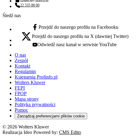
Adres email:
22 535 88 00
Numer telefonu:
Śledź nas
Przejdź do naszego profilu na Facebooku
facebook - otwiera się w nowej karcie
Przejdź do naszego profilu na X (dawniej Twitter)
x - otwiera się w nowej karcie
Odwiedź nasz kanał w serwisie YouTube
youtube - otwiera się w nowej karcie
O nas
Zespół
Kontakt
Regulamin
Księgarnia Profinfo.pl
Wolters Kluwer
FEPI
FPOP
Mapa strony
Polityka prywatności
Pomoc
Zarządzaj preferencjami plików cookie
© 2026 Wolters Kluwer
Realizacja Ideo Powered by:
CMS Edito