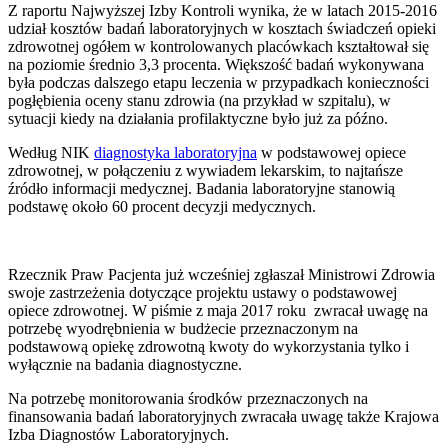
Z raportu Najwyższej Izby Kontroli wynika, że w latach 2015-2016
udział kosztów badań laboratoryjnych w kosztach świadczeń opieki
zdrowotnej ogółem w kontrolowanych placówkach kształtował się
na poziomie średnio 3,3 procenta. Większość badań wykonywana
była podczas dalszego etapu leczenia w przypadkach konieczności
pogłębienia oceny stanu zdrowia (na przykład w szpitalu), w
sytuacji kiedy na działania profilaktyczne było już za późno.
Według NIK
diagnostyka laboratoryjna
w podstawowej opiece
zdrowotnej, w połączeniu z wywiadem lekarskim, to najtańsze
źródło informacji medycznej. Badania laboratoryjne stanowią
podstawę około 60 procent decyzji medycznych.
Rzecznik Praw Pacjenta już wcześniej zgłaszał Ministrowi Zdrowia
swoje zastrzeżenia dotyczące projektu ustawy o podstawowej
opiece zdrowotnej. W piśmie z maja 2017 roku zwracał uwagę na
potrzebę wyodrębnienia w budżecie przeznaczonym na
podstawową opiekę zdrowotną kwoty do wykorzystania tylko i
wyłącznie na badania diagnostyczne.
Na potrzebę monitorowania środków przeznaczonych na
finansowania badań laboratoryjnych zwracała uwagę także Krajowa
Izba Diagnostów Laboratoryjnych.