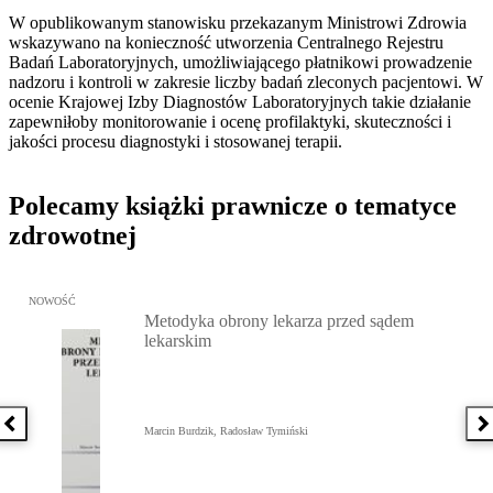
W opublikowanym stanowisku przekazanym Ministrowi Zdrowia
wskazywano na konieczność utworzenia Centralnego Rejestru
Badań Laboratoryjnych, umożliwiającego płatnikowi prowadzenie
nadzoru i kontroli w zakresie liczby badań zleconych pacjentowi. W
ocenie Krajowej Izby Diagnostów Laboratoryjnych takie działanie
zapewniłoby monitorowanie i ocenę profilaktyki, skuteczności i
jakości procesu diagnostyki i stosowanej terapii.
Polecamy książki prawnicze o tematyce
zdrowotnej
Przejdź do: Metodyka obrony lekarza przed sądem lekarskim, Marc
NOWOŚĆ
Metodyka obrony lekarza przed sądem
lekarskim
Poprzednia książka
N
Marcin Burdzik, Radosław Tymiński