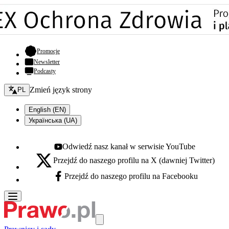
- otwiera się w nowej karcie
Promocje
Newsletter
Podcasty
Zmień język - bieżący:
Zmień język strony
PL
English (EN)
Українська (UA)
Odwiedź nasz kanał w serwisie YouTube
Youtube - otwiera się w nowej karcie
Przejdź do naszego profilu na X (dawniej Twitter)
X - otwiera się w nowej karcie
Przejdź do naszego profilu na Facebooku
Facebook - otwiera się w nowej karcie