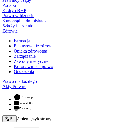
Prawnicy i sądy
Podatki
Kadry i BHP
Prawo w biznesie
Samorząd i administracja
Szkoły i uczelnie
Zdrowie
Farmacja
Finansowanie zdrowia
Opieka zdrowotna
Zarządzanie
Zawody medyczne
Koronawirus a prawo
Orzeczenia
Prawo dla każdego
Akty Prawne
- otwiera się w nowej karcie
Promocje
Newsletter
Podcasty
Zmień język - bieżący:
Zmień język strony
PL