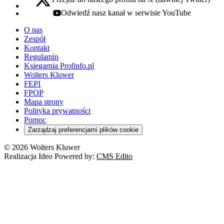
x - otwiera się w nowej karcie
Odwiedź nasz kanał w serwisie YouTube
youtube - otwiera się w nowej karcie
O nas
Zespół
Kontakt
Regulamin
Księgarnia Profinfo.pl
Wolters Kluwer
FEPI
FPOP
Mapa strony
Polityka prywatności
Pomoc
Zarządzaj preferencjami plików cookie
© 2026 Wolters Kluwer
Realizacja Ideo Powered by:
CMS Edito