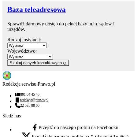
Baza teleadresowa
Sprawdź darmowy dostęp do pełnej bazy m.in. sądów i
urzędów.
Rodzaj instytucji:
Województwo:
Szukaj danych kontaktowych
Redakcja serwisu Prawo.pl
801 04 45 45
Numer telefonu:
redakcja@prawo.pl
Adres email:
22 535 88 00
Numer telefonu:
Śledź nas
Przejdź do naszego profilu na Facebooku
facebook - otwiera się w nowej karcie
Przejdź do naszego profilu na X (dawniej Twitter)