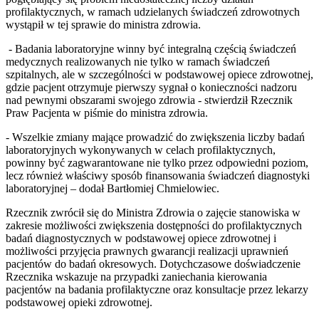
profilaktycznych, w ramach udzielanych świadczeń zdrowotnych
wystąpił w tej sprawie do ministra zdrowia.
- Badania laboratoryjne winny być integralną częścią świadczeń
medycznych realizowanych nie tylko w ramach świadczeń
szpitalnych, ale w szczególności w podstawowej opiece zdrowotnej,
gdzie pacjent otrzymuje pierwszy sygnał o konieczności nadzoru
nad pewnymi obszarami swojego zdrowia - stwierdził Rzecznik
Praw Pacjenta w piśmie do ministra zdrowia.
- Wszelkie zmiany mające prowadzić do zwiększenia liczby badań
laboratoryjnych wykonywanych w celach profilaktycznych,
powinny być zagwarantowane nie tylko przez odpowiedni poziom,
lecz również właściwy sposób finansowania świadczeń diagnostyki
laboratoryjnej – dodał Bartłomiej Chmielowiec.
Rzecznik zwrócił się do Ministra Zdrowia o zajęcie stanowiska w
zakresie możliwości zwiększenia dostępności do profilaktycznych
badań diagnostycznych w podstawowej opiece zdrowotnej i
możliwości przyjęcia prawnych gwarancji realizacji uprawnień
pacjentów do badań okresowych. Dotychczasowe doświadczenie
Rzecznika wskazuje na przypadki zaniechania kierowania
pacjentów na badania profilaktyczne oraz konsultacje przez lekarzy
podstawowej opieki zdrowotnej.