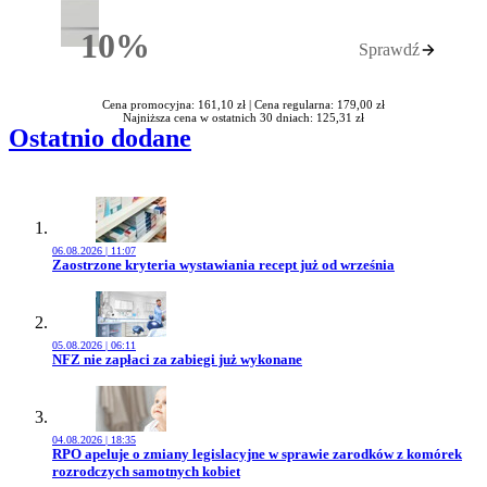
10%
Sprawdź
Rabatu
Cena promocyjna: 161,10 zł |
Cena regularna: 179,00 zł
Najniższa cena w ostatnich 30 dniach: 125,31 zł
Ostatnio dodane
06.08.2026 | 11:07
Przejdź do artykułu:
Zaostrzone kryteria wystawiania recept już od września
05.08.2026 | 06:11
Przejdź do artykułu:
NFZ nie zapłaci za zabiegi już wykonane
04.08.2026 | 18:35
Przejdź do artykułu:
RPO apeluje o zmiany legislacyjne w sprawie zarodków z komórek
rozrodczych samotnych kobiet