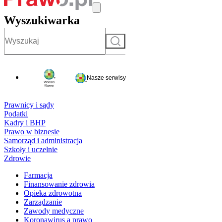
Wyszukiwarka
Szukaj
Nasze serwisy
Prawnicy i sądy
Podatki
Kadry i BHP
Prawo w biznesie
Samorząd i administracja
Szkoły i uczelnie
Zdrowie
Farmacja
Finansowanie zdrowia
Opieka zdrowotna
Zarządzanie
Zawody medyczne
Koronawirus a prawo