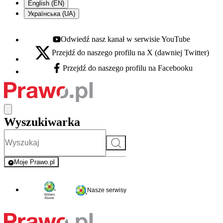
English (EN)
Українська (UA)
Odwiedź nasz kanał w serwisie YouTube
Youtube - otwiera się w nowej karcie
Przejdź do naszego profilu na X (dawniej Twitter)
X - otwiera się w nowej karcie
Przejdź do naszego profilu na Facebooku
Facebook - otwiera się w nowej karcie
Wyszukiwarka
Szukaj
Moje Prawo.pl
- rejestracja i logowanie do serwisu
Nasze serwisy