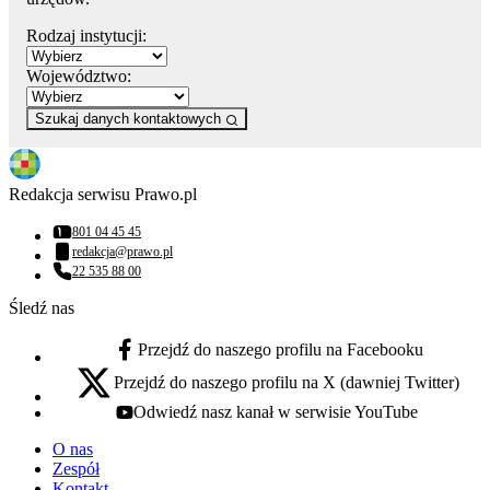
Rodzaj instytucji:
Województwo:
Szukaj danych kontaktowych
Redakcja serwisu Prawo.pl
801 04 45 45
Numer telefonu:
redakcja@prawo.pl
Adres email:
22 535 88 00
Numer telefonu:
Śledź nas
Przejdź do naszego profilu na Facebooku
facebook - otwiera się w nowej karcie
Przejdź do naszego profilu na X (dawniej Twitter)
x - otwiera się w nowej karcie
Odwiedź nasz kanał w serwisie YouTube
youtube - otwiera się w nowej karcie
O nas
Zespół
Kontakt