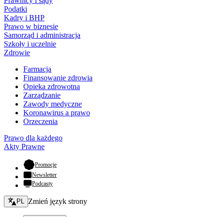
Prawnicy i sądy
Podatki
Kadry i BHP
Prawo w biznesie
Samorząd i administracja
Szkoły i uczelnie
Zdrowie
Farmacja
Finansowanie zdrowia
Opieka zdrowotna
Zarządzanie
Zawody medyczne
Koronawirus a prawo
Orzeczenia
Prawo dla każdego
Akty Prawne
- otwiera się w nowej karcie
Promocje
Newsletter
Podcasty
Zmień język - bieżący:
Zmień język strony
PL