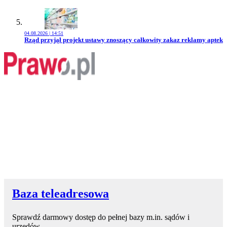
04.08.2026 | 14:51
Przejdź do artykułu:
Rząd przyjął projekt ustawy znoszący całkowity zakaz reklamy aptek
Baza teleadresowa
Sprawdź darmowy dostęp do pełnej bazy m.in. sądów i
urzędów.