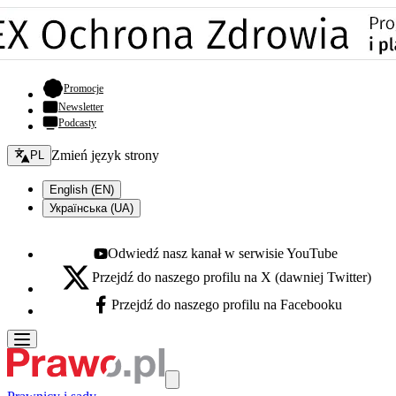
- otwiera się w nowej karcie
Promocje
Newsletter
Podcasty
Zmień język - bieżący:
Zmień język strony
PL
English (EN)
Українська (UA)
Odwiedź nasz kanał w serwisie YouTube
Youtube - otwiera się w nowej karcie
Przejdź do naszego profilu na X (dawniej Twitter)
X - otwiera się w nowej karcie
Przejdź do naszego profilu na Facebooku
Facebook - otwiera się w nowej karcie