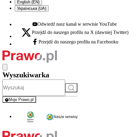
English (EN)
Українська (UA)
Odwiedź nasz kanał w serwisie YouTube
Youtube - otwiera się w nowej karcie
Przejdź do naszego profilu na X (dawniej Twitter)
X - otwiera się w nowej karcie
Przejdź do naszego profilu na Facebooku
Facebook - otwiera się w nowej karcie
Wyszukiwarka
Szukaj
Moje Prawo.pl
- rejestracja i logowanie do serwisu
Nasze serwisy