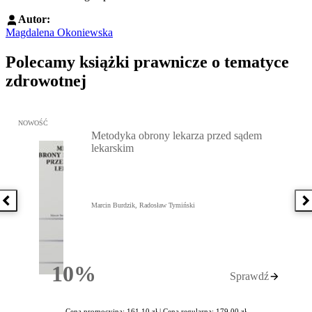
Autor:
Magdalena Okoniewska
Polecamy książki prawnicze o tematyce
zdrowotnej
Przejdź do: Metodyka obrony lekarza przed sądem lekarskim, Marc
NOWOŚĆ
Metodyka obrony lekarza przed sądem
lekarskim
Poprzednia książka
N
Marcin Burdzik, Radosław Tymiński
10%
Sprawdź
Rabatu
Cena promocyjna: 161,10 zł |
Cena regularna: 179,00 zł