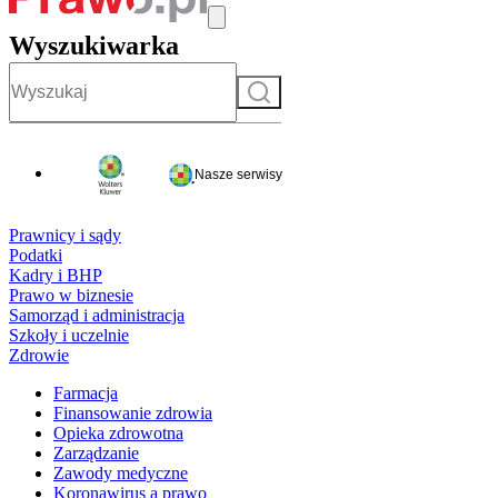
Wyszukiwarka
Szukaj
Nasze serwisy
Prawnicy i sądy
Podatki
Kadry i BHP
Prawo w biznesie
Samorząd i administracja
Szkoły i uczelnie
Zdrowie
Farmacja
Finansowanie zdrowia
Opieka zdrowotna
Zarządzanie
Zawody medyczne
Koronawirus a prawo