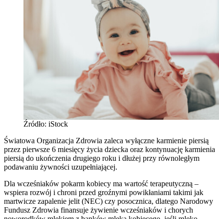
Źródło: iStock
Światowa Organizacja Zdrowia zaleca wyłączne karmienie piersią
przez pierwsze 6 miesięcy życia dziecka oraz kontynuację karmienia
piersią do ukończenia drugiego roku i dłużej przy równoległym
podawaniu żywności uzupełniającej.
Dla wcześniaków pokarm kobiecy ma wartość terapeutyczną –
wspiera rozwój i chroni przed groźnymi powikłaniami takimi jak
martwicze zapalenie jelit (NEC) czy posocznica, dlatego Narodowy
Fundusz Zdrowia finansuje żywienie wcześniaków i chorych
noworodków mlekiem z banków mleka kobiecego, jeśli mleko