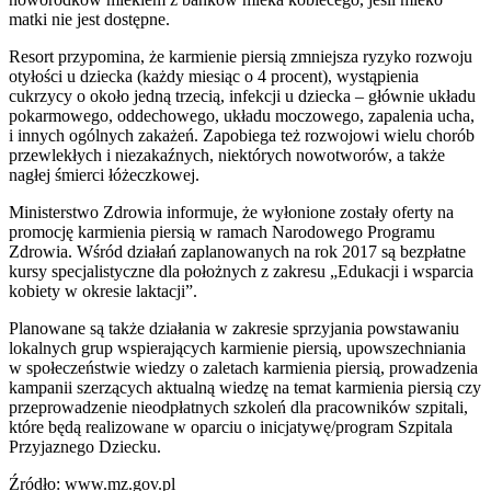
matki nie jest dostępne.
Resort przypomina, że karmienie piersią zmniejsza ryzyko rozwoju
otyłości u dziecka (każdy miesiąc o 4 procent), wystąpienia
cukrzycy o około jedną trzecią, infekcji u dziecka – głównie układu
pokarmowego, oddechowego, układu moczowego, zapalenia ucha,
i innych ogólnych zakażeń. Zapobiega też rozwojowi wielu chorób
przewlekłych i niezakaźnych, niektórych nowotworów, a także
nagłej śmierci łóżeczkowej.
Ministerstwo Zdrowia informuje, że wyłonione zostały oferty na
promocję karmienia piersią w ramach Narodowego Programu
Zdrowia. Wśród działań zaplanowanych na rok 2017 są bezpłatne
kursy specjalistyczne dla położnych z zakresu „Edukacji i wsparcia
kobiety w okresie laktacji”.
Planowane są także działania w zakresie sprzyjania powstawaniu
lokalnych grup wspierających karmienie piersią, upowszechniania
w społeczeństwie wiedzy o zaletach karmienia piersią, prowadzenia
kampanii szerzących aktualną wiedzę na temat karmienia piersią czy
przeprowadzenie nieodpłatnych szkoleń dla pracowników szpitali,
które będą realizowane w oparciu o inicjatywę/program Szpitala
Przyjaznego Dziecku.
Źródło: www.mz.gov.pl