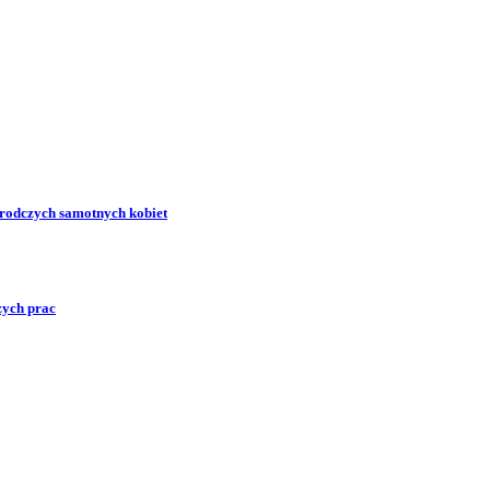
zrodczych samotnych kobiet
zych prac