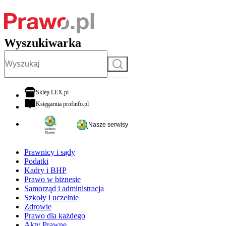
Wyszukiwarka
Szukaj
otwiera się w nowej karcie
Sklep LEX.pl
otwiera się w nowej karcie
Księgarnia profinfo.pl
Nasze serwisy
Prawnicy i sądy
Podatki
Kadry i BHP
Prawo w biznesie
Samorząd i administracja
Szkoły i uczelnie
Zdrowie
Prawo dla każdego
Akty Prawne