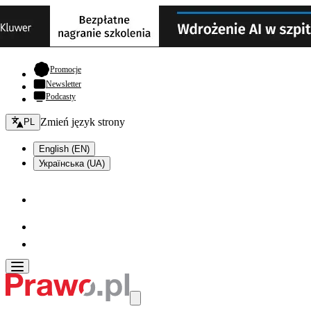
- otwiera się w nowej karcie
Promocje
Newsletter
Podcasty
Zmień język - bieżący:
Zmień język strony
PL
English (EN)
Українська (UA)