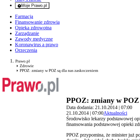
Moje Prawo.pl
- rejestracja i logowanie do serwisu
Farmacja
Finansowanie zdrowia
Opieka zdrowotna
Zarządzanie
Zawody medyczne
Koronawirus a prawo
Orzeczenia
Prawo.pl
Zdrowie
PPOZ: zmiany w POZ są dla nas zaskoczeniem
PPOZ: zmiany w POZ s
Data dodania: 21.10.2014 | 07:00
21.10.2014 | 07:00
Aktualności
Środowisko lekarzy podstawowej opie
finansowania podstawowej opieki z
PPOZ przypomina, że minister już p