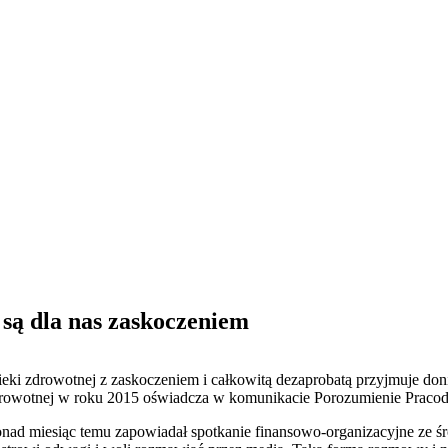
ą dla nas zaskoczeniem
ki zdrowotnej z zaskoczeniem i całkowitą dezaprobatą przyjmuje doni
drowotnej w roku 2015 oświadcza w komunikacie Porozumienie Prac
onad miesiąc temu zapowiadał spotkanie finansowo-organizacyjne ze 