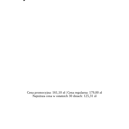
in Burdzik, Radosław Tymiński - otwiera się w nowym oknie
Cena promocyjna: 161,10 zł |
Cena regularna: 179,00 zł
Najniższa cena w ostatnich 30 dniach: 125,31 zł