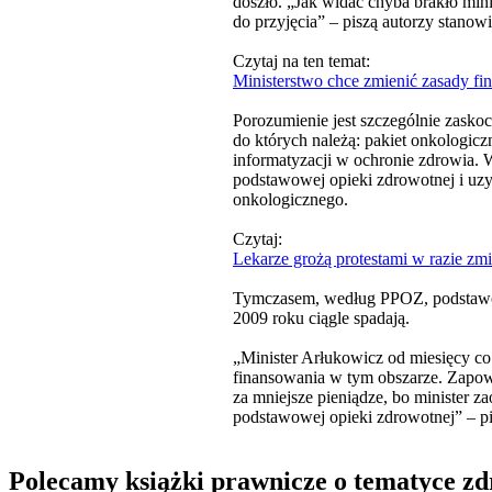
doszło. „Jak widać chyba brakło min
do przyjęcia” – piszą autorzy stanow
Czytaj na ten temat:
Ministerstwo chce zmienić zasady f
Porozumienie jest szczególnie zasko
do których należą: pakiet onkologicz
informatyzacji w ochronie zdrowia. 
podstawowej opieki zdrowotnej i uzy
onkologicznego.
Czytaj:
Lekarze grożą protestami w razie z
Tymczasem, według PPOZ, podstawow
2009 roku ciągle spadają.
„Minister Arłukowicz od miesięcy co
finansowania w tym obszarze. Zapowi
za mniejsze pieniądze, bo minister za
podstawowej opieki zdrowotnej” – pi
Polecamy książki prawnicze o tematyce z