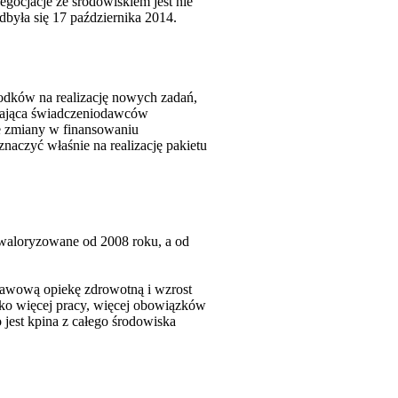
gocjacje ze środowiskiem jest nie
dbyła się 17 października 2014.
rodków na realizację nowych zadań,
zekająca świadczeniodawców
je zmiany w finansowaniu
naczyć właśnie na realizację pakietu
waloryzowane od 2008 roku, a od
stawową opiekę zdrowotną i wzrost
lko więcej pracy, więcej obowiązków
o jest kpina z całego środowiska