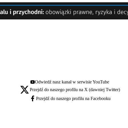
Odwiedź nasz kanał w serwisie YouTube
Youtube - otwiera się w nowej karcie
Przejdź do naszego profilu na X (dawniej Twitter)
X - otwiera się w nowej karcie
Przejdź do naszego profilu na Facebooku
Facebook - otwiera się w nowej karcie