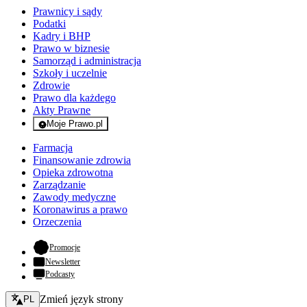
Prawnicy i sądy
Podatki
Kadry i BHP
Prawo w biznesie
Samorząd i administracja
Szkoły i uczelnie
Zdrowie
Prawo dla każdego
Akty Prawne
Moje Prawo.pl
- rejestracja i logowanie do serwisu
Farmacja
Finansowanie zdrowia
Opieka zdrowotna
Zarządzanie
Zawody medyczne
Koronawirus a prawo
Orzeczenia
- otwiera się w nowej karcie
Promocje
Newsletter
Podcasty
Zmień język - bieżący:
Zmień język strony
PL