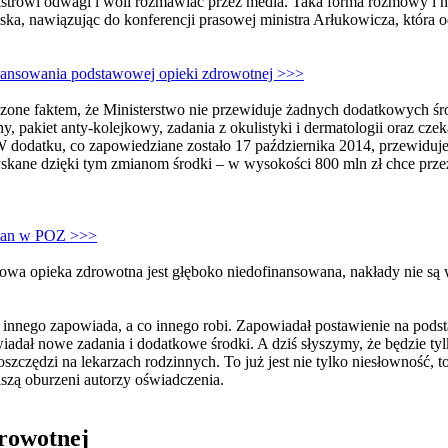
istrowi odwagi i woli rozmawiać przez media. Taka forma rozmowy i ne
iska, nawiązując do konferencji prasowej ministra Arłukowicza, która o
inansowania podstawowej opieki zdrowotnej >>>
czone faktem, że Ministerstwo nie przewiduje żadnych dodatkowych ś
ny, pakiet anty-kolejkowy, zadania z okulistyki i dermatologii oraz c
W dodatku, co zapowiedziane zostało 17 października 2014, przewidu
skane dzięki tym zmianom środki – w wysokości 800 mln zł chce przez
mian w POZ >>>
a opieka zdrowotna jest głęboko niedofinansowana, nakłady nie są 
 innego zapowiada, a co innego robi. Zapowiadał postawienie na pod
adał nowe zadania i dodatkowe środki. A dziś słyszymy, że będzie ty
oszczędzi na lekarzach rodzinnych. To już jest nie tylko niesłowność, t
szą oburzeni autorzy oświadczenia.
drowotnej