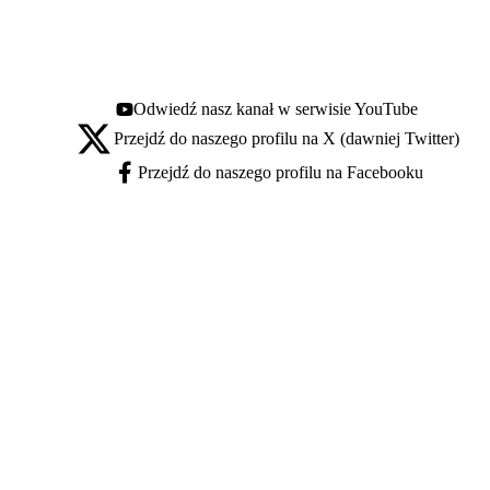
Odwiedź nasz kanał w serwisie YouTube
Youtube - otwiera się w nowej karcie
Przejdź do naszego profilu na X (dawniej Twitter)
X - otwiera się w nowej karcie
Przejdź do naszego profilu na Facebooku
Facebook - otwiera się w nowej karcie