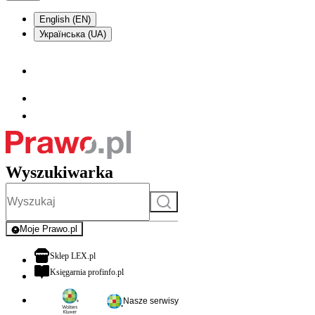
English (EN)
Українська (UA)
Wyszukiwarka
Szukaj
Moje Prawo.pl
- rejestracja i logowanie do serwisu
otwiera się w nowej karcie
Sklep LEX.pl
otwiera się w nowej karcie
Księgarnia profinfo.pl
Nasze serwisy