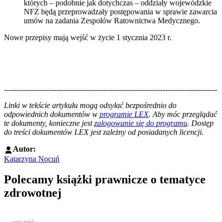
których – podobnie jak dotychczas – oddziały wojewódzkie
NFZ będą przeprowadzały postępowania w sprawie zawarcia
umów na zadania Zespołów Ratownictwa Medycznego.
Nowe przepisy mają wejść w życie 1 stycznia 2023 r.
--------------------------------------------------------------------------------------
--------------------------------------------------------
Linki w tekście artykułu mogą odsyłać bezpośrednio do
odpowiednich dokumentów w
programie LEX
. Aby móc przeglądać
te dokumenty, konieczne jest
zalogowanie się do programu
. Dostęp
do treści dokumentów LEX jest zależny od posiadanych licencji.
Autor:
Katarzyna Nocuń
Polecamy książki prawnicze o tematyce
zdrowotnej
Przejdź do: Metodyka obrony lekarza przed sądem lekarskim, Marc