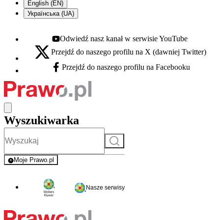
English (EN)
Українська (UA)
Odwiedź nasz kanał w serwisie YouTube
Youtube - otwiera się w nowej karcie
Przejdź do naszego profilu na X (dawniej Twitter)
X - otwiera się w nowej karcie
Przejdź do naszego profilu na Facebooku
Facebook - otwiera się w nowej karcie
Wyszukiwarka
Szukaj
Moje Prawo.pl
- rejestracja i logowanie do serwisu
Nasze serwisy