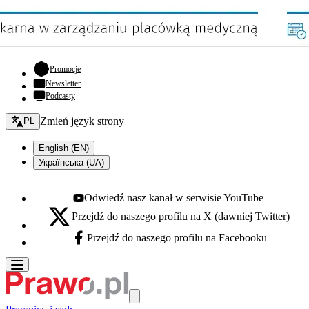
- otwiera się w nowej karcie
Promocje
Newsletter
Podcasty
Zmień język - bieżący:
Zmień język strony
PL
English (EN)
Українська (UA)
Odwiedź nasz kanał w serwisie YouTube
Youtube - otwiera się w nowej karcie
Przejdź do naszego profilu na X (dawniej Twitter)
X - otwiera się w nowej karcie
Przejdź do naszego profilu na Facebooku
Facebook - otwiera się w nowej karcie