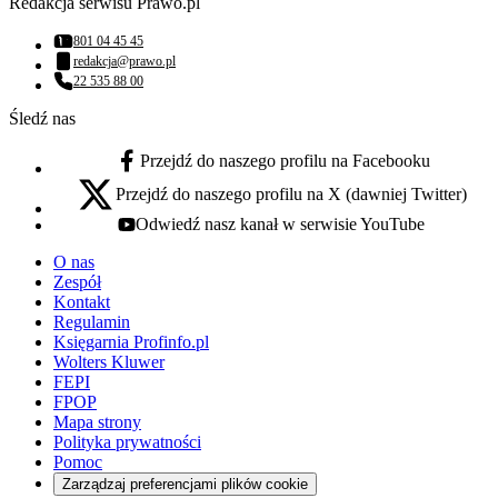
Redakcja serwisu Prawo.pl
801 04 45 45
Numer telefonu:
redakcja@prawo.pl
Adres email:
22 535 88 00
Numer telefonu:
Śledź nas
Przejdź do naszego profilu na Facebooku
facebook - otwiera się w nowej karcie
Przejdź do naszego profilu na X (dawniej Twitter)
x - otwiera się w nowej karcie
Odwiedź nasz kanał w serwisie YouTube
youtube - otwiera się w nowej karcie
O nas
Zespół
Kontakt
Regulamin
Księgarnia Profinfo.pl
Wolters Kluwer
FEPI
FPOP
Mapa strony
Polityka prywatności
Pomoc
Zarządzaj preferencjami plików cookie