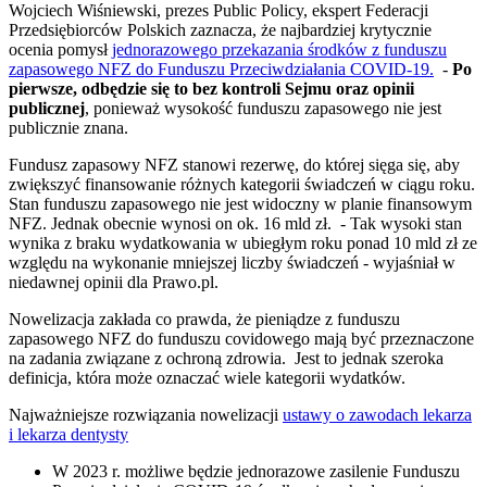
Wojciech Wiśniewski, prezes Public Policy, ekspert Federacji
Przedsiębiorców Polskich zaznacza, że najbardziej krytycznie
ocenia pomysł
jednorazowego przekazania środków z funduszu
zapasowego NFZ do Funduszu Przeciwdziałania COVID-19.
-
Po
pierwsze, odbędzie się to bez kontroli Sejmu oraz opinii
publicznej
, ponieważ wysokość funduszu zapasowego nie jest
publicznie znana.
Fundusz zapasowy NFZ stanowi rezerwę, do której sięga się, aby
zwiększyć finansowanie różnych kategorii świadczeń w ciągu roku.
Stan funduszu zapasowego nie jest widoczny w planie finansowym
NFZ. Jednak obecnie wynosi on ok. 16 mld zł. - Tak wysoki stan
wynika z braku wydatkowania w ubiegłym roku ponad 10 mld zł ze
względu na wykonanie mniejszej liczby świadczeń - wyjaśniał w
niedawnej opinii dla Prawo.pl.
Nowelizacja zakłada co prawda, że pieniądze z funduszu
zapasowego NFZ do funduszu covidowego mają być przeznaczone
na zadania związane z ochroną zdrowia. Jest to jednak szeroka
definicja, która może oznaczać wiele kategorii wydatków.
Najważniejsze rozwiązania nowelizacji
ustawy o zawodach lekarza
i lekarza dentysty
W 2023 r. możliwe będzie jednorazowe zasilenie Funduszu