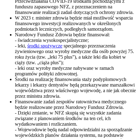
Przeciwdziałania COVID-19 środkami pochodzącymi z
funduszu zapasowego NFZ, z przeznaczeniem na
finansowanie realizacji zadań dotyczących ochrony zdrowia.
W 2023 r. minister zdrowia będzie miał możliwość wsparcia
finansowego inwestycji realizowanych w określonych
podmiotach leczniczych, podległych samorządom.
Narodowy Fundusz Zdrowia będzie finansował:
- świadczenia wysokospecjalistyczne;
- leki,
środki spożywcze
specjalnego przeznaczenia
żywieniowego oraz wyroby medyczne dla osób powyżej 75.
roku życia (tzw. „leki 75 plus”), a także leki dla kobiet w
ciąży (tzw. „ciąża plus”);
- leki oraz wyroby medyczne nabywane w ramach
programów polityki zdrowotnej.
Środki na realizację finansowania staży podyplomowych
lekarzy i lekarzy dentystów będą przekazywane marszałkowi
województwa przez właściwego wojewodę, a nie jak obecnie
przez ministra zdrowia.
Finansowanie zadań zespołów ratownictwa medycznego
będzie realizowane przez Narodowy Fundusz Zdrowia.
- Dzięki zmianie, w NFZ skupią się wszystkie zadania
związane z planowaniem środków na ten cel, ich
wydatkowaniem i rozliczaniem.
- Wojewodowie będą nadal odpowiedzialni za sporządzanie
wojewódzkich planów działania systemu, na podstawie