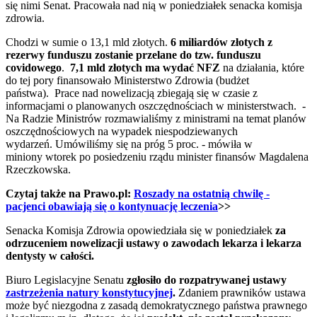
się nimi Senat. Pracowała nad nią w poniedziałek senacka komisja
zdrowia.
Chodzi w sumie o 13,1 mld złotych.
6 miliardów złotych z
rezerwy funduszu zostanie przelane do tzw. funduszu
covidowego
.
7,1 mld złotych ma wydać NFZ
na działania, które
do tej pory finansowało Ministerstwo Zdrowia (budżet
państwa). Prace nad nowelizacją zbiegają się w czasie z
informacjami o planowanych oszczędnościach w ministerstwach. -
Na Radzie Ministrów rozmawialiśmy z ministrami na temat planów
oszczędnościowych na wypadek niespodziewanych
wydarzeń. Umówiliśmy się na próg 5 proc. - mówiła w
miniony wtorek po posiedzeniu rządu minister finansów Magdalena
Rzeczkowska.
Czytaj także na Prawo.pl:
Roszady na ostatnią chwilę -
pacjenci obawiają się o kontynuację leczenia
>>
Senacka Komisja Zdrowia opowiedziała się w poniedziałek
za
odrzuceniem nowelizacji ustawy o zawodach lekarza i lekarza
dentysty w całości.
Biuro Legislacyjne Senatu
zgłosiło do rozpatrywanej ustawy
zastrzeżenia natury konstytucyjnej
.
Zdaniem prawników ustawa
może być niezgodna z zasadą demokratycznego państwa prawnego