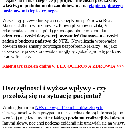
i legalizmu m.in. dlatego, że jej
projekt nie został przekazany
właściwym podmiotom do zaopiniowania na
etapie rządowego
postepowania legislacyjnego
.
Wcześniej przewodnicząca senackiej Komisji Zdrowia Beata
Małecka-Libera w rozmowie z Prawo.pl zapowiedziała, że
rekomendacje komisji pójdą prawdopodobnie w kierunku
odrzucenia części dotyczącej przesunięć finansowania części
zadań z budżetu państwa do NFZ.
Nowelizacja wprowadza
bowiem także zmiany dotyczące bezpośrednio lekarzy - te, jako
oczekiwane przez środowisko, mogłyby zyskać aprobatę podczas
prac w Senacie.
Kalendarz szkoleń online w LEX OCHRONA ZDROWIA >>>
Oszczędności i wyższe wpływy - czy
przełożą się na sytuację pacjenta?
W ubiegłym roku
NFZ nie wydał 10 miliardów złotych.
Oszczędności w tym przypadku nie są jednak dobrą informacją, bo
wynikają między innymi z
niskiego poziomu realizacji świadczeń
.
Innymi słowy, pacjenci podczas epidemii nie umawiali się na wizyty