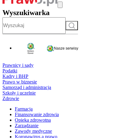
Wyszukiwarka
Szukaj
Nasze serwisy
Prawnicy i sądy
Podatki
Kadry i BHP
Prawo w biznesie
Samorząd i administracja
Szkoły i uczelnie
Zdrowie
Farmacja
Finansowanie zdrowia
Opieka zdrowotna
Zarządzanie
Zawody medyczne
Koronawirus a prawo