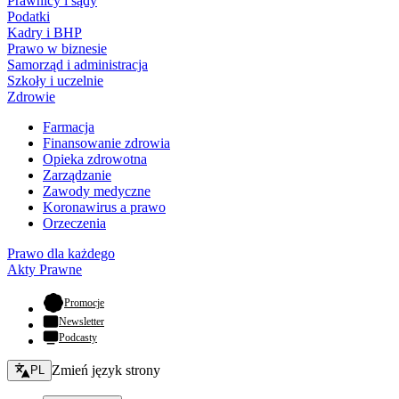
Prawnicy i sądy
Podatki
Kadry i BHP
Prawo w biznesie
Samorząd i administracja
Szkoły i uczelnie
Zdrowie
Farmacja
Finansowanie zdrowia
Opieka zdrowotna
Zarządzanie
Zawody medyczne
Koronawirus a prawo
Orzeczenia
Prawo dla każdego
Akty Prawne
- otwiera się w nowej karcie
Promocje
Newsletter
Podcasty
Zmień język - bieżący:
Zmień język strony
PL