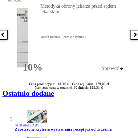
NOWOŚĆ
Metodyka obrony lekarza przed sądem
lekarskim
Poprzednia książka
N
Marcin Burdzik, Radosław Tymiński
10%
Sprawdź
Rabatu
Cena promocyjna: 161,10 zł |
Cena regularna: 179,00 zł
Najniższa cena w ostatnich 30 dniach: 125,31 zł
Ostatnio dodane
06.08.2026 | 11:07
Przejdź do artykułu:
Zaostrzone kryteria wystawiania recept już od września