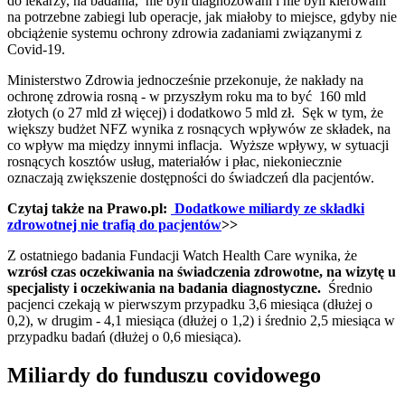
do lekarzy, na badania, nie byli diagnozowani i nie byli kierowani
na potrzebne zabiegi lub operacje, jak miałoby to miejsce, gdyby nie
obciążenie systemu ochrony zdrowia zadaniami związanymi z
Covid-19.
Ministerstwo Zdrowia jednocześnie przekonuje, że nakłady na
ochronę zdrowia rosną - w przyszłym roku ma to być 160 mld
złotych (o 27 mld zł więcej) i dodatkowo 5 mld zł. Sęk w tym, że
większy budżet NFZ wynika z rosnących wpływów ze składek, na
co wpływ ma między innymi inflacja. Wyższe wpływy, w sytuacji
rosnących kosztów usług, materiałów i płac, niekoniecznie
oznaczają zwiększenie dostępności do świadczeń dla pacjentów.
Czytaj także na Prawo.pl:
Dodatkowe miliardy ze składki
zdrowotnej nie trafią do pacjentów
>>
Z ostatniego badania Fundacji Watch Health Care wynika, że
wzrósł czas oczekiwania na świadczenia zdrowotne, na wizytę u
specjalisty i oczekiwania na badania diagnostyczne.
Średnio
pacjenci czekają w pierwszym przypadku 3,6 miesiąca (dłużej o
0,2), w drugim - 4,1 miesiąca (dłużej o 1,2) i średnio 2,5 miesiąca w
przypadku badań (dłużej o 0,6 miesiąca).
Miliardy do funduszu covidowego