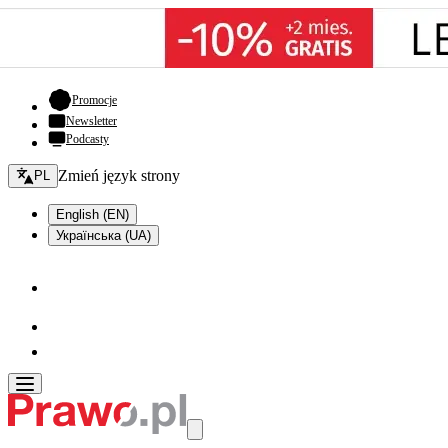
- otwiera się w nowej karcie
Promocje
Newsletter
Podcasty
Zmień język - bieżący:
Zmień język strony
PL
English (EN)
Українська (UA)