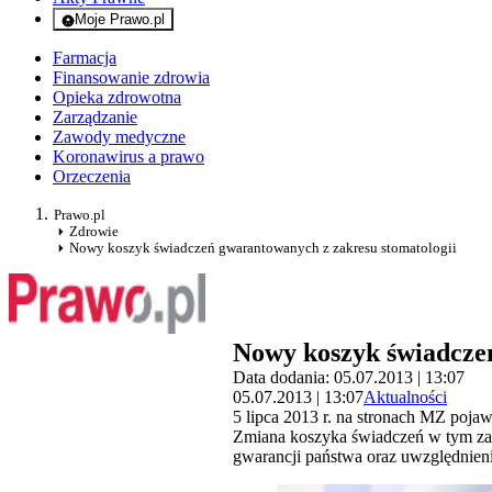
Moje Prawo.pl
- rejestracja i logowanie do serwisu
Farmacja
Finansowanie zdrowia
Opieka zdrowotna
Zarządzanie
Zawody medyczne
Koronawirus a prawo
Orzeczenia
Prawo.pl
Zdrowie
Nowy koszyk świadczeń gwarantowanych z zakresu stomatologii
Nowy koszyk świadczeń
Data dodania: 05.07.2013 | 13:07
05.07.2013 | 13:07
Aktualności
5 lipca 2013 r. na stronach MZ poja
Zmiana koszyka świadczeń w tym za
gwarancji państwa oraz uwzględnie