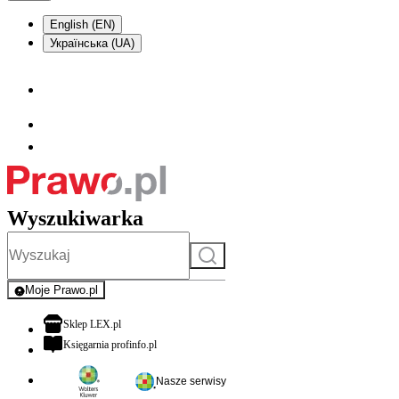
English (EN)
Українська (UA)
Wyszukiwarka
Szukaj
Moje Prawo.pl
- rejestracja i logowanie do serwisu
otwiera się w nowej karcie
Sklep LEX.pl
otwiera się w nowej karcie
Księgarnia profinfo.pl
Nasze serwisy