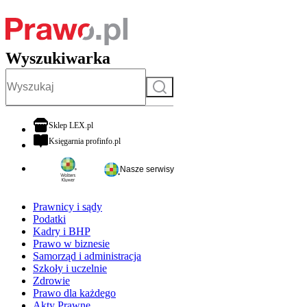
Wyszukiwarka
Szukaj
otwiera się w nowej karcie
Sklep LEX.pl
otwiera się w nowej karcie
Księgarnia profinfo.pl
Nasze serwisy
Prawnicy i sądy
Podatki
Kadry i BHP
Prawo w biznesie
Samorząd i administracja
Szkoły i uczelnie
Zdrowie
Prawo dla każdego
Akty Prawne