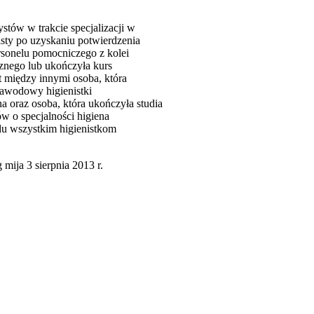
stów w trakcie specjalizacji w
sty po uzyskaniu potwierdzenia
rsonelu pomocniczego z kolei
cznego lub ukończyła kurs
t między innymi osoba, która
 zawodowy higienistki
 oraz osoba, która ukończyła studia
w o specjalności higiena
odu wszystkim higienistkom
mija 3 sierpnia 2013 r.