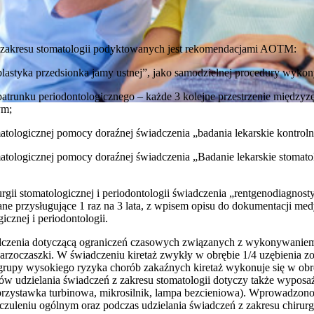
 zakresu stomatologii podyktowanych jest rekomendacjami AOTM:
„plastyka przedsionka jamy ustnej”, jako samodzielnej procedury wyk
opatrunku periodontologicznego – każde 3 kolejne przestrzenie między
ym;
atologicznej pomocy doraźnej świadczenia „badania lekarskie kontroln
atologicznej pomocy doraźnej świadczenia „Badanie lekarskie stomato
gii stomatologicznej i periodontologii świadczenia „rentgenodiagnost
e przysługujące 1 raz na 3 lata, z wpisem opisu do dokumentacji med
icznej i periodontologii.
adczenia dotyczącą ograniczeń czasowych związanych z wykonywaniem
zoczaszki. W świadczeniu kiretaż zwykły w obrębie 1/4 uzębienia zos
rupy wysokiego ryzyka chorób zakaźnych kiretaż wykonuje się w obrę
ów udzielania świadczeń z zakresu stomatologii dotyczy także wyposa
 (przystawka turbinowa, mikrosilnik, lampa bezcieniowa). Wprowadzon
zuleniu ogólnym oraz podczas udzielania świadczeń z zakresu chirurgi