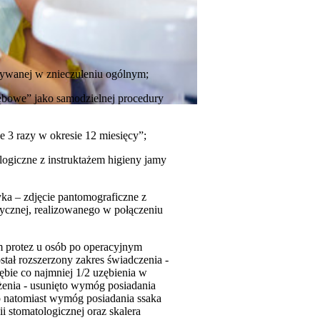
onywanej w znieczuleniu ogólnym;
zębowe” jako samodzielnej procedury
e 3 razy w okresie 12 miesięcy”;
logiczne z instruktażem higieny jamy
yka – zdjęcie pantomograficzne z
ycznej, realizowanego w połączeniu
 protez u osób po operacyjnym
tał rozszerzony zakres świadczenia -
bie co najmniej 1/2 uzębienia w
żenia - usunięto wymóg posiadania
o natomiast wymóg posiadania ssaka
i stomatologicznej oraz skalera