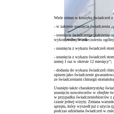
Wiele zmian w koszyku świadczeń z
- w zakresie usunięcia świadczenia 
- usunięcia świadczenia „założenia 
Źródło: iStock
wykonywanej w znieczuleniu ogóln
- usunięcia z wykazu świadczeń stom
- usunięcia z wykazu świadczeń stom
ustnej 1 raz w okresie 12 miesięcy”;
- dodania do wykazu świadczeń chirur
opisem jako świadczenie gwarantowan
ze świadczeniami chirurgii stomatolog
Usunięto także charakterystykę świ
usunięciu nowotworów w obrębie twar
w przypadku świadczeniobiorców z g
czasie jednej wizyty. Zmiana warunk
sprzętu, który wyszedł już z użycia
podczas udzielania świadczeń w zniec