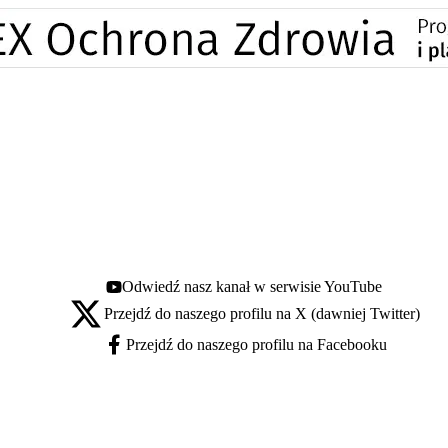
Odwiedź nasz kanał w serwisie YouTube
Youtube - otwiera się w nowej karcie
Przejdź do naszego profilu na X (dawniej Twitter)
X - otwiera się w nowej karcie
Przejdź do naszego profilu na Facebooku
Facebook - otwiera się w nowej karcie