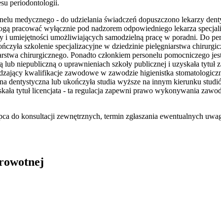
su periodontologii.
onelu medycznego - do udzielania świadczeń dopuszczono lekarzy denty
ogą pracować wyłącznie pod nadzorem odpowiedniego lekarza specjali
dzy i umiejętności umożliwiających samodzielną pracę w poradni. Do pe
czyła szkolenie specjalizacyjne w dziedzinie pielęgniarstwa chirurgi
iarstwa chirurgicznego. Ponadto członkiem personelu pomocniczego jes
ą lub niepubliczną o uprawnieniach szkoły publicznej i uzyskała tytuł
dzający kwalifikacje zawodowe w zawodzie higienistka stomatologiczna
ena dentystyczna lub ukończyła studia wyższe na innym kierunku studió
yskała tytuł licencjata - ta regulacja zapewni prawo wykonywania zaw
ipca do konsultacji zewnętrznych, termin zgłaszania ewentualnych uwag 
drowotnej
in Burdzik, Radosław Tymiński - otwiera się w nowym oknie