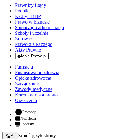
Prawnicy i sądy
Podatki
Kadry i BHP
Prawo w biznesie
Samorząd i administracja
Szkoły i uczelnie
Zdrowie
Prawo dla każdego
Akty Prawne
Moje Prawo.pl
- rejestracja i logowanie do serwisu
Farmacja
Finansowanie zdrowia
Opieka zdrowotna
Zarządzanie
Zawody medyczne
Koronawirus a prawo
Orzeczenia
- otwiera się w nowej karcie
Promocje
Newsletter
Podcasty
Zmień język - bieżący:
Zmień język strony
PL