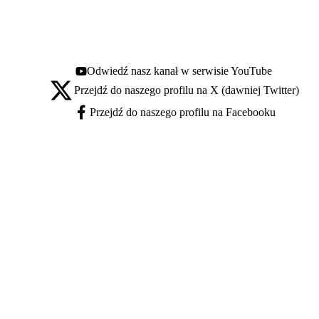
Odwiedź nasz kanał w serwisie YouTube
Youtube - otwiera się w nowej karcie
Przejdź do naszego profilu na X (dawniej Twitter)
X - otwiera się w nowej karcie
Przejdź do naszego profilu na Facebooku
Facebook - otwiera się w nowej karcie