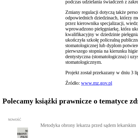
podczas udzielania świadczeń z zakre
Zmiany regulacji dotyczą także pers
odpowiednich dziedzinach, którzy m
przez kierownika specjalizacji, wie
wprowadzono pielęgniarkę, która ukoń
kwalifikacyjny w dziedzinie pielęgn
ukończyła szkołę policealną publiczn
stomatologicznej lub dyplom potwier
pierwszego stopnia na kierunku higi
dentystyczna (stomatologiczna) i uz
stomatologicznym.
Projekt został przekazany w dniu 3 l
Źródło:
www.mz.gov.pl
Polecamy książki prawnicze o tematyce z
Przejdź do: Metodyka obrony lekarza przed sądem lekarskim, Marc
NOWOŚĆ
Metodyka obrony lekarza przed sądem lekarskim