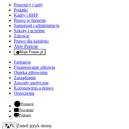
Prawnicy i sądy
Podatki
Kadry i BHP
Prawo w biznesie
Samorząd i administracja
Szkoły i uczelnie
Zdrowie
Prawo dla każdego
Akty Prawne
Moje Prawo.pl
- rejestracja i logowanie do serwisu
Farmacja
Finansowanie zdrowia
Opieka zdrowotna
Zarządzanie
Zawody medyczne
Koronawirus a prawo
Orzeczenia
- otwiera się w nowej karcie
Promocje
Newsletter
Podcasty
Zmień język - bieżący:
Zmień język strony
PL