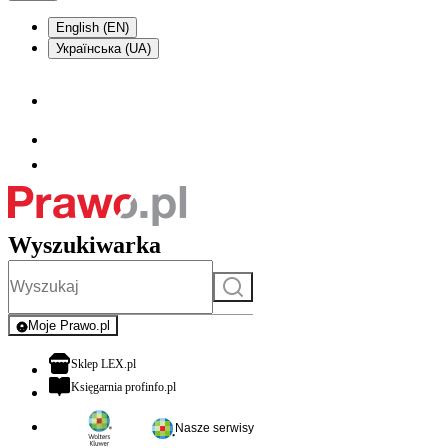
English (EN)
Українська (UA)
Wyszukiwarka
Szukaj
Moje Prawo.pl
- rejestracja i logowanie do serwisu
otwiera się w nowej karcie
Sklep LEX.pl
otwiera się w nowej karcie
Księgarnia profinfo.pl
Nasze serwisy