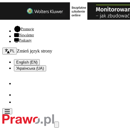
- otwiera się w nowej karcie
Promocje
Newsletter
Podcasty
Zmień język - bieżący:
Zmień język strony
PL
English (EN)
Українська (UA)