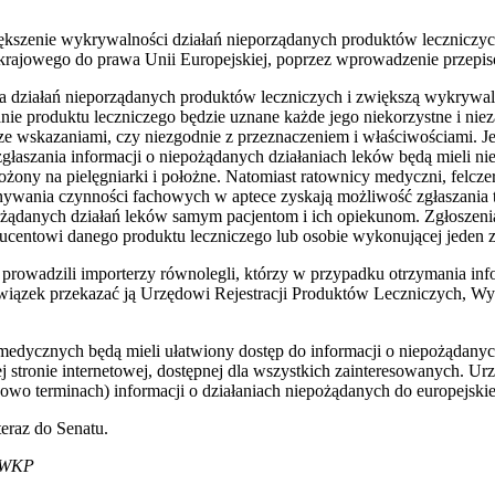
ększenie wykrywalności działań nieporządanych produktów leczniczyc
krajowego do prawa Unii Europejskiej, poprzez wprowadzenie przep
 działań nieporządanych produktów leczniczych i zwiększą wykrywal
nie produktu leczniczego będzie uznane każde jego niekorzystne i niez
ze wskazaniami, czy niezgodnie z przeznaczeniem i właściwościami. Je
głaszania informacji o niepożądanych działaniach leków będą mieli nie t
żony na pielęgniarki i położne. Natomiast ratownicy medyczni, felczerz
ywania czynności fachowych w aptece zyskają możliwość zgłaszania t
epożądanych działań leków samym pacjentom i ich opiekunom. Zgłosze
ucentowi danego produktu leczniczego lub osobie wykonującej jede
 prowadzili importerzy równolegli, którzy w przypadku otrzymania inf
owiązek przekazać ją Urzędowi Rejestracji Produktów Leczniczych,
 medycznych będą mieli ułatwiony dostęp do informacji o niepożądany
ej stronie internetowej, dostępnej dla wszystkich zainteresowanych. 
wo terminach) informacji o działaniach niepożądanych do europejskie
teraz do Senatu.
E WKP