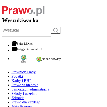
Wyszukiwarka
Szukaj
otwiera się w nowej karcie
Sklep LEX.pl
otwiera się w nowej karcie
Księgarnia profinfo.pl
Nasze serwisy
Prawnicy i sądy
Podatki
Kadry i BHP
Prawo w biznesie
Samorząd i administracja
Szkoły i uczelnie
Zdrowie
Prawo dla każdego
Akty Prawne