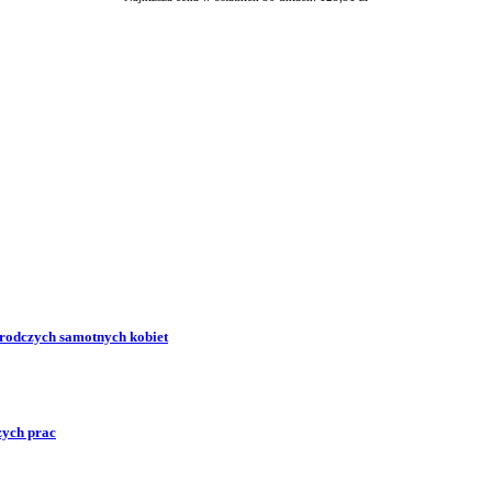
zrodczych samotnych kobiet
zych prac