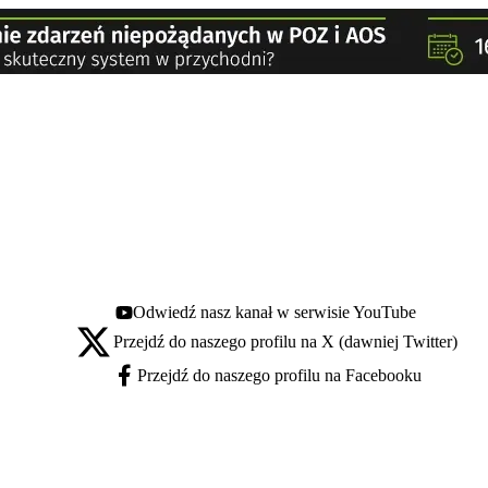
Odwiedź nasz kanał w serwisie YouTube
Youtube - otwiera się w nowej karcie
Przejdź do naszego profilu na X (dawniej Twitter)
X - otwiera się w nowej karcie
Przejdź do naszego profilu na Facebooku
Facebook - otwiera się w nowej karcie