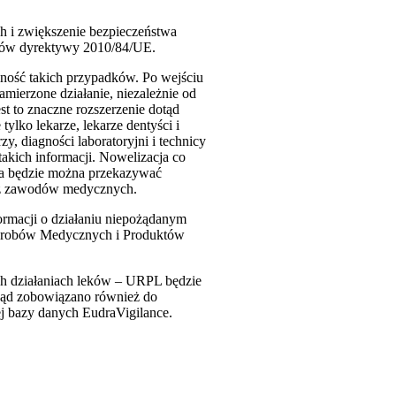
h i zwiększenie bezpieczeństwa
isów dyrektywy 2010/84/UE.
ność takich przypadków. Po wejściu
amierzone działanie, niezależnie od
st to znaczne rozszerzenie dotąd
ylko lekarze, lekarze dentyści i
y, diagności laboratoryjni i technicy
akich informacji. Nowelizacja co
nia będzie można przekazywać
n z zawodów medycznych.
ormacji o działaniu niepożądanym
 Wyrobów Medycznych i Produktów
ch działaniach leków – URPL będzie
Urząd zobowiązano również do
j bazy danych EudraVigilance.