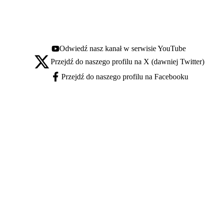
Odwiedź nasz kanał w serwisie YouTube
Youtube - otwiera się w nowej karcie
Przejdź do naszego profilu na X (dawniej Twitter)
X - otwiera się w nowej karcie
Przejdź do naszego profilu na Facebooku
Facebook - otwiera się w nowej karcie