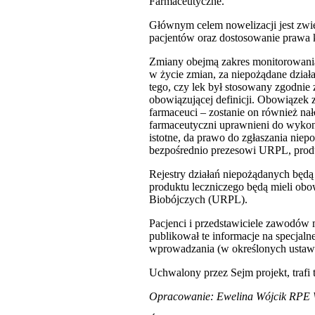
Farmaceutyczne.
Głównym celem nowelizacji jest zwi
pacjentów oraz dostosowanie prawa 
Zmiany obejmą zakres monitorowania
w życie zmian, za niepożądane działa
tego, czy lek był stosowany zgodnie 
obowiązującej definicji. Obowiązek z
farmaceuci – zostanie on również nało
farmaceutyczni uprawnieni do wykon
istotne, da prawo do zgłaszania ni
bezpośrednio prezesowi URPL, prod
Rejestry działań niepożądanych będą
produktu leczniczego będą mieli ob
Biobójczych (URPL).
Pacjenci i przedstawiciele zawodów
publikował te informacje na specjaln
wprowadzania (w określonych ustawo
Uchwalony przez Sejm projekt, trafi 
Opracowanie: Ewelina Wójcik RP