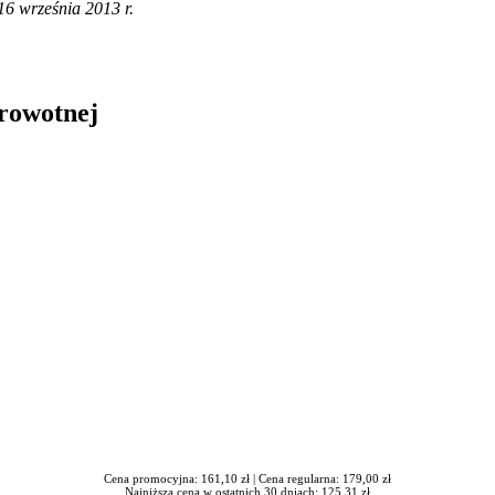
 16 września 2013 r.
drowotnej
in Burdzik, Radosław Tymiński - otwiera się w nowym oknie
Cena promocyjna: 161,10 zł |
Cena regularna: 179,00 zł
Najniższa cena w ostatnich 30 dniach: 125,31 zł