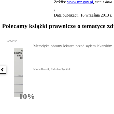
Źródło:
www.mz.gov.pl
, stan z dnia
\
Data publikacji: 16 września 2013 r.
Polecamy książki prawnicze o tematyce z
Przejdź do: Metodyka obrony lekarza przed sądem lekarskim, Marc
NOWOŚĆ
Metodyka obrony lekarza przed sądem lekarskim
Marcin Burdzik, Radosław Tymiński
Poprzednia książka
10%
Rabatu