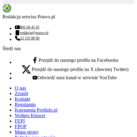
Redakcja serwisu Prawo.pl
801 04 45 45
Numer telefonu:
redakcja@prawo.pl
Adres email:
22 535 88 00
Numer telefonu:
Śledź nas
Przejdź do naszego profilu na Facebooku
facebook - otwiera się w nowej karcie
Przejdź do naszego profilu na X (dawniej Twitter)
x - otwiera się w nowej karcie
Odwiedź nasz kanał w serwisie YouTube
youtube - otwiera się w nowej karcie
O nas
Zespół
Kontakt
Regulamin
Księgarnia Profinfo.pl
Wolters Kluwer
FEPI
FPOP
Mapa strony