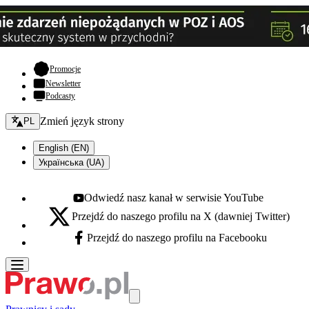
- otwiera się w nowej karcie
Promocje
Newsletter
Podcasty
Zmień język - bieżący:
Zmień język strony
PL
English (EN)
Українська (UA)
Odwiedź nasz kanał w serwisie YouTube
Youtube - otwiera się w nowej karcie
Przejdź do naszego profilu na X (dawniej Twitter)
X - otwiera się w nowej karcie
Przejdź do naszego profilu na Facebooku
Facebook - otwiera się w nowej karcie