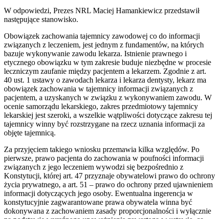
W odpowiedzi, Prezes NRL Maciej Hamankiewicz przedstawił
następujące stanowisko.
Obowiązek zachowania tajemnicy zawodowej co do informacji
związanych z leczeniem, jest jednym z fundamentów, na których
bazuje wykonywanie zawodu lekarza. Istnienie prawnego i
etycznego obowiązku w tym zakresie buduje niezbędne w procesie
leczniczym zaufanie między pacjentem a lekarzem. Zgodnie z art.
40 ust. 1 ustawy o zawodach lekarza i lekarza dentysty, lekarz ma
obowiązek zachowania w tajemnicy informacji związanych z
pacjentem, a uzyskanych w związku z wykonywaniem zawodu. W
ocenie samorządu lekarskiego, zakres przedmiotowy tajemnicy
lekarskiej jest szeroki, a wszelkie wątpliwości dotyczące zakresu tej
tajemnicy winny być rozstrzygane na rzecz uznania informacji za
objęte tajemnicą.
Za przyjęciem takiego wniosku przemawia kilka względów. Po
pierwsze, prawo pacjenta do zachowania w poufności informacji
związanych z jego leczeniem wywodzi się bezpośrednio z
Konstytucji, której art. 47 przyznaje obywatelowi prawo do ochrony
życia prywatnego, a art. 51 – prawo do ochrony przed ujawnieniem
informacji dotyczących jego osoby. Ewentualna ingerencja w
konstytucyjnie zagwarantowane prawa obywatela winna być
dokonywana z zachowaniem zasady proporcjonalności i wyłącznie