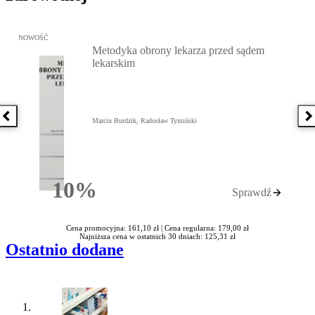
Przejdź do: Metodyka obrony lekarza przed sądem lekarskim, Marc
NOWOŚĆ
Metodyka obrony lekarza przed sądem
lekarskim
Poprzednia książka
N
Marcin Burdzik, Radosław Tymiński
10%
Sprawdź
Rabatu
Cena promocyjna: 161,10 zł |
Cena regularna: 179,00 zł
Najniższa cena w ostatnich 30 dniach: 125,31 zł
Ostatnio dodane