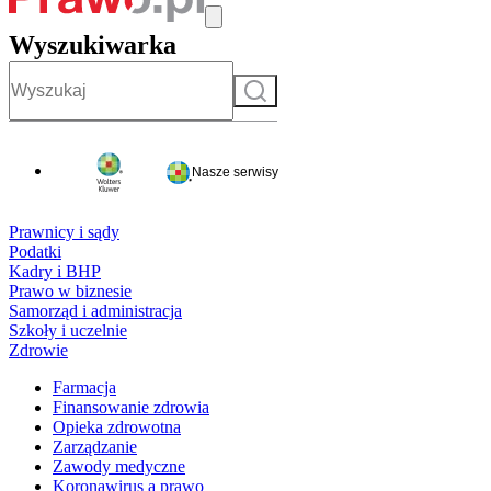
Wyszukiwarka
Szukaj
Nasze serwisy
Prawnicy i sądy
Podatki
Kadry i BHP
Prawo w biznesie
Samorząd i administracja
Szkoły i uczelnie
Zdrowie
Farmacja
Finansowanie zdrowia
Opieka zdrowotna
Zarządzanie
Zawody medyczne
Koronawirus a prawo