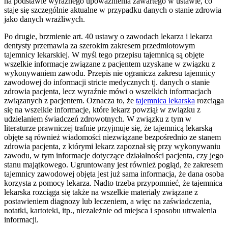
na podstawie wyraźnego upoważnienia zawartego w ustawie, co
staje się szczególnie aktualne w przypadku danych o stanie zdrowia
jako danych wrażliwych.
Po drugie, brzmienie art. 40 ustawy o zawodach lekarza i lekarza
dentysty przemawia za szerokim zakresem przedmiotowym
tajemnicy lekarskiej. W myśl tego przepisu tajemnicą są objęte
wszelkie informacje związane z pacjentem uzyskane w związku z
wykonywaniem zawodu. Przepis nie ogranicza zakresu tajemnicy
zawodowej do informacji stricte medycznych tj. danych o stanie
zdrowia pacjenta, lecz wyraźnie mówi o wszelkich informacjach
związanych z pacjentem. Oznacza to, że
tajemnica lekarska
rozciąga
się na wszelkie informacje, które lekarz powziął w związku z
udzielaniem świadczeń zdrowotnych. W związku z tym w
literaturze prawniczej trafnie przyjmuje się, że tajemnicą lekarską
objęte są również wiadomości niezwiązane bezpośrednio ze stanem
zdrowia pacjenta, z którymi lekarz zapoznał się przy wykonywaniu
zawodu, w tym informacje dotyczące działalności pacjenta, czy jego
stanu majątkowego. Ugruntowany jest również pogląd, że zakresem
tajemnicy zawodowej objęta jest już sama informacja, że dana osoba
korzysta z pomocy lekarza. Nadto trzeba przypomnieć, że tajemnica
lekarska rozciąga się także na wszelkie materiały związane z
postawieniem diagnozy lub leczeniem, a więc na zaświadczenia,
notatki, kartoteki, itp., niezależnie od miejsca i sposobu utrwalenia
informacji.