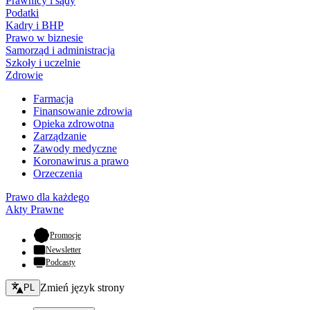
Prawnicy i sądy
Podatki
Kadry i BHP
Prawo w biznesie
Samorząd i administracja
Szkoły i uczelnie
Zdrowie
Farmacja
Finansowanie zdrowia
Opieka zdrowotna
Zarządzanie
Zawody medyczne
Koronawirus a prawo
Orzeczenia
Prawo dla każdego
Akty Prawne
- otwiera się w nowej karcie
Promocje
Newsletter
Podcasty
Zmień język - bieżący:
Zmień język strony
PL