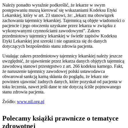
Należy ponadto wyraźnie podkreślić, że lekarze w swym
postępowaniu muszą kierować się wskazaniami Kodeksu Etyki
Lekarskiej, który w art. 23 stanowi, że: „lekarz ma obowiązek
zachowania tajemnicy lekarskiej. Tajemnicą są objęte wiadomości o
pacjencie i jego otoczeniu uzyskane przez lekarza w związku z
wykonywanymi czynnościami zawodowymi”. Zakres
przedmiotowy tajemnicy lekarskiej w świetle zapisów Kodeksu
Etyki Lekarskiej jest szeroki i nie ogranicza się do danych
dotyczących bezpośrednio stanu zdrowia pacjenta.
Ustalając zakres przedmiotowy tajemnicy lekarskiej należy jeszcze
uwzględnić, że ujawnienie przez lekarza danych objętych tajemnicą
zawodową stanowi przestępstwo z art. 266 kodeksu karnego. Fakt,
że naruszenie tajemnicy zawodowej polski ustawodawca
obwarował sankcją karną skłania do poglądu, że lekarz nie
powinien ujawniać żadnych danych, które pozyskał od pacjenta w
toku leczenia, nawet jeśli dane te nie dotyczą ściśle pojmowanego
stanu zdrowia pacjenta.
Źródło:
www.nil.org.pl
Polecamy książki prawnicze o tematyce
zdrowotnej