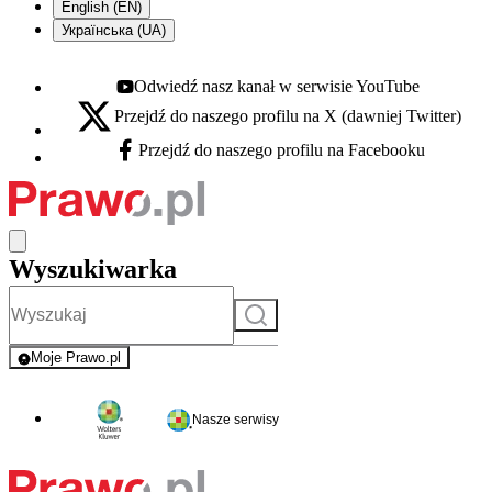
English (EN)
Українська (UA)
Odwiedź nasz kanał w serwisie YouTube
Youtube - otwiera się w nowej karcie
Przejdź do naszego profilu na X (dawniej Twitter)
X - otwiera się w nowej karcie
Przejdź do naszego profilu na Facebooku
Facebook - otwiera się w nowej karcie
Wyszukiwarka
Szukaj
Moje Prawo.pl
- rejestracja i logowanie do serwisu
Nasze serwisy