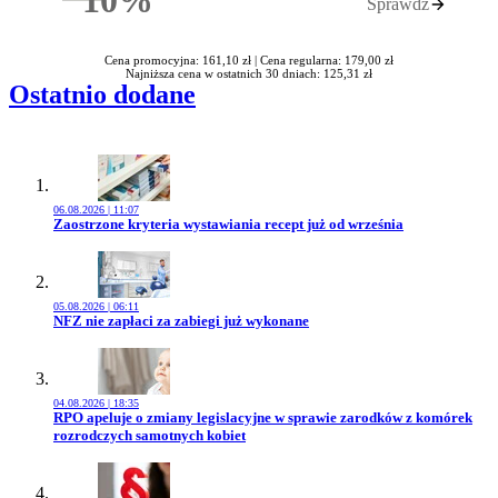
Sprawdź
Rabatu
Cena promocyjna: 161,10 zł |
Cena regularna: 179,00 zł
Najniższa cena w ostatnich 30 dniach: 125,31 zł
Ostatnio dodane
06.08.2026 | 11:07
Przejdź do artykułu:
Zaostrzone kryteria wystawiania recept już od września
05.08.2026 | 06:11
Przejdź do artykułu:
NFZ nie zapłaci za zabiegi już wykonane
04.08.2026 | 18:35
Przejdź do artykułu:
RPO apeluje o zmiany legislacyjne w sprawie zarodków z komórek
rozrodczych samotnych kobiet