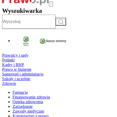
Wyszukiwarka
Szukaj
Nasze serwisy
Prawnicy i sądy
Podatki
Kadry i BHP
Prawo w biznesie
Samorząd i administracja
Szkoły i uczelnie
Zdrowie
Farmacja
Finansowanie zdrowia
Opieka zdrowotna
Zarządzanie
Zawody medyczne
Koronawirus a prawo