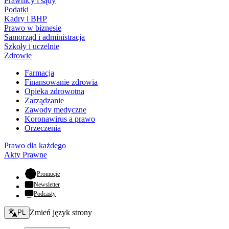
Prawnicy i sądy
Podatki
Kadry i BHP
Prawo w biznesie
Samorząd i administracja
Szkoły i uczelnie
Zdrowie
Farmacja
Finansowanie zdrowia
Opieka zdrowotna
Zarządzanie
Zawody medyczne
Koronawirus a prawo
Orzeczenia
Prawo dla każdego
Akty Prawne
- otwiera się w nowej karcie
Promocje
Newsletter
Podcasty
Zmień język - bieżący:
Zmień język strony
PL