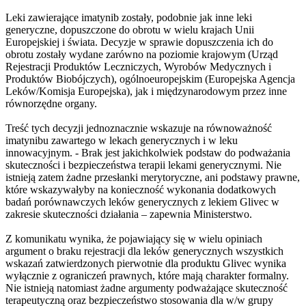
Leki zawierające imatynib zostały, podobnie jak inne leki
generyczne, dopuszczone do obrotu w wielu krajach Unii
Europejskiej i świata. Decyzje w sprawie dopuszczenia ich do
obrotu zostały wydane zarówno na poziomie krajowym (Urząd
Rejestracji Produktów Leczniczych, Wyrobów Medycznych i
Produktów Biobójczych), ogólnoeuropejskim (Europejska Agencja
Leków/Komisja Europejska), jak i międzynarodowym przez inne
równorzędne organy.
Treść tych decyzji jednoznacznie wskazuje na równoważność
imatynibu zawartego w lekach generycznych i w leku
innowacyjnym. - Brak jest jakichkolwiek podstaw do podważania
skuteczności i bezpieczeństwa terapii lekami generycznymi. Nie
istnieją zatem żadne przesłanki merytoryczne, ani podstawy prawne,
które wskazywałyby na konieczność wykonania dodatkowych
badań porównawczych leków generycznych z lekiem Glivec w
zakresie skuteczności działania – zapewnia Ministerstwo.
Z komunikatu wynika, że pojawiający się w wielu opiniach
argument o braku rejestracji dla leków generycznych wszystkich
wskazań zatwierdzonych pierwotnie dla produktu Glivec wynika
wyłącznie z ograniczeń prawnych, które mają charakter formalny.
Nie istnieją natomiast żadne argumenty podważające skuteczność
terapeutyczną oraz bezpieczeństwo stosowania dla w/w grupy