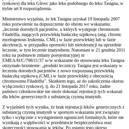
rynkowej dla leku Glivec jako leku podobnego do leku Tasigna, w
trybie art 8 rozporządzenia.
Ministerstwo wyjaśnia, że lek Tasigna uzyskał 19 listopada 2007
roku pozwolenie na dopuszczenie do obrotu we wskazaniu:
„leczenie dorosłych pacjentów, u których występuje chromosom
Filadelfia, mających przewlekłą białaczkę szpikową (ang. chronic
myelogenous leukemia, CML) w fazie przewlekłej lub w fazie
akceleracji, w przypadku oporności lub nietolerancji na uprzednie
leczenie, w tym leczenie imatynibem. Natomiast w 21 grudnia 2011
roku na podstawie zmiany porejestracyjnej nr
EMEA/H/C/798/11/37 w/w wskazanie do stosowania leku Tasigna
otrzymało brzmienie: „produkt leczniczy Tasigna jest wskazany w
leczeniu dorosłych pacjentów z nowo rozpoznaną przewlekłą
białaczką szpikową (CML) w fazie przewlekłej z obecnością
chromosomu Filadelfia”. Skutkiem tego, aż do zakończenia okresu
wyłączności rynkowej, tj. do 21 listopada 2017 roku, żadne
państwo członkowskie nie może dokonać rejestracji tych wskazań
dla leków generycznych z substancją czynną imatynib.
Z wyjaśnień tych wynika, że brak rejestracji leków generycznych z
substancją czynną imatynib w spornym wskazaniu jest związany
tylko i wyłącznie z wystąpieniem ograniczeń formalnych, które nie
wynikają z wątpliwości w przedmiocie bezpieczeństwa oraz
skuteczności stosowania w leków. Po ustaniu tego okresu