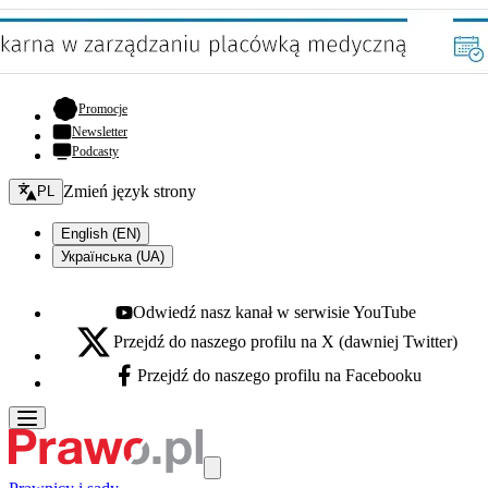
- otwiera się w nowej karcie
Promocje
Newsletter
Podcasty
Zmień język - bieżący:
Zmień język strony
PL
English (EN)
Українська (UA)
Odwiedź nasz kanał w serwisie YouTube
Youtube - otwiera się w nowej karcie
Przejdź do naszego profilu na X (dawniej Twitter)
X - otwiera się w nowej karcie
Przejdź do naszego profilu na Facebooku
Facebook - otwiera się w nowej karcie