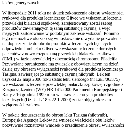
leków generycznych.
W listopadzie 2011 roku na skutek zakończenia okresu wyłączności
rynkowej dla produktu leczniczego Glivec we wskazaniu: leczenie
przewlekłej białaczki szpikowej, zarejestrowany został szereg
produktów zawierających tę samą substancję czynną, a więc
mających zastosowanie w podobnym zakresie wskazań. Pomimo
tego niemożliwe okazało się wnioskowanie o wydanie pozwolenia
na dopuszczenie do obrotu produktów leczniczych będących
odpowiednikami leku Glivec we wskazaniu: leczenie dorosłych
pacjentów z nowo rozpoznaną przewlekłą białaczką szpikową
(CML) w fazie przewlekłej z obecnością chromosomu Filadelfia.
Przywołane ograniczenie ma związek z obowiązującym na dzień
dzisiejszy okresem wyłączności rynkowej dla produktu leczniczego
Tasigna, zawierającego substancję czynną nilotynib. Lek ten
uzyskał 22 maja 2006 roku status leku sierocego (nr Eu/3/06/375)
we wskazaniu: leczenie przewlekłej białaczki szpikowej i zgodnie z
Rozporządzeniem (WE) NR 141/2000 Parlamentu Europejskiego i
Rady z 16 grudnia 1999 roku w sprawie sierocych produktów
leczniczych (Dz. U. L 18 z 22.1.2000) został objęty okresem
wyłączności rynkowej.
W trakcie dopuszczania do obrotu leku Tasigna (nilotynib),
Europejska Agencja Leków na wniosek właściciela obu leków
pozytywnie rozpatrzyła wniosek o przedłużenie okresu wyłączności