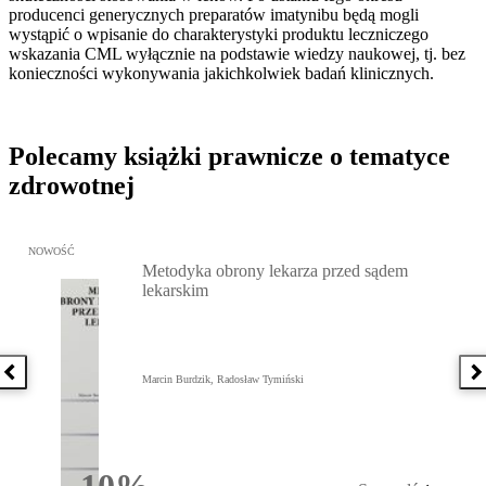
producenci generycznych preparatów imatynibu będą mogli
wystąpić o wpisanie do charakterystyki produktu leczniczego
wskazania CML wyłącznie na podstawie wiedzy naukowej, tj. bez
konieczności wykonywania jakichkolwiek badań klinicznych.
Polecamy książki prawnicze o tematyce
zdrowotnej
Przejdź do: Metodyka obrony lekarza przed sądem lekarskim, Marc
NOWOŚĆ
Metodyka obrony lekarza przed sądem
lekarskim
Poprzednia książka
N
Marcin Burdzik, Radosław Tymiński
10%