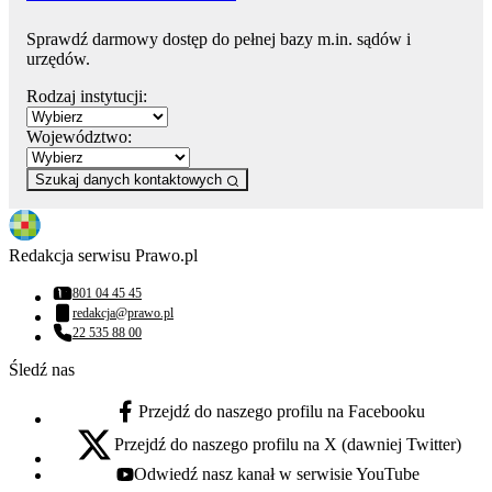
Sprawdź darmowy dostęp do pełnej bazy m.in. sądów i
urzędów.
Rodzaj instytucji:
Województwo:
Szukaj danych kontaktowych
Redakcja serwisu Prawo.pl
801 04 45 45
Numer telefonu:
redakcja@prawo.pl
Adres email:
22 535 88 00
Numer telefonu:
Śledź nas
Przejdź do naszego profilu na Facebooku
facebook - otwiera się w nowej karcie
Przejdź do naszego profilu na X (dawniej Twitter)
x - otwiera się w nowej karcie
Odwiedź nasz kanał w serwisie YouTube
youtube - otwiera się w nowej karcie