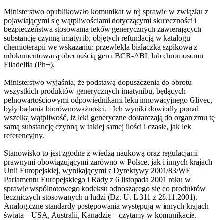
Ministerstwo opublikowało komunikat w tej sprawie w związku z
pojawiającymi się wątpliwościami dotyczącymi skuteczności i
bezpieczeństwa stosowania leków generycznych zawierających
substancję czynną imatynib, objętych refundacją w katalogu
chemioterapii we wskazaniu: przewlekła białaczka szpikowa z
udokumentowaną obecnością genu BCR-ABL lub chromosomu
Filadelfia (Ph+).
Ministerstwo wyjaśnia, że podstawą dopuszczenia do obrotu
wszystkich produktów generycznych imatynibu, będących
pełnowartościowymi odpowiednikami leku innowacyjnego Glivec,
były badania biorównoważności. - Ich wyniki dowiodły ponad
wszelką wątpliwość, iż leki generyczne dostarczają do organizmu tę
samą substancję czynną w takiej samej ilości i czasie, jak lek
referencyjny.
Stanowisko to jest zgodne z wiedzą naukową oraz regulacjami
prawnymi obowiązującymi zarówno w Polsce, jak i innych krajach
Unii Europejskiej, wynikającymi z Dyrektywy 2001/83/WE
Parlamentu Europejskiego i Rady z 6 listopada 2001 roku w
sprawie wspólnotowego kodeksu odnoszącego się do produktów
leczniczych stosowanych u ludzi (Dz. U. L 311 z 28.11.2001).
Analogiczne standardy postępowania występują w innych krajach
świata – USA, Australii, Kanadzie – czytamy w komunikacie.