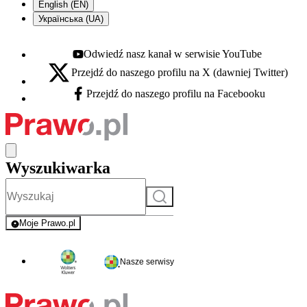
English (EN)
Українська (UA)
Odwiedź nasz kanał w serwisie YouTube
Youtube - otwiera się w nowej karcie
Przejdź do naszego profilu na X (dawniej Twitter)
X - otwiera się w nowej karcie
Przejdź do naszego profilu na Facebooku
Facebook - otwiera się w nowej karcie
Wyszukiwarka
Szukaj
Moje Prawo.pl
- rejestracja i logowanie do serwisu
Nasze serwisy