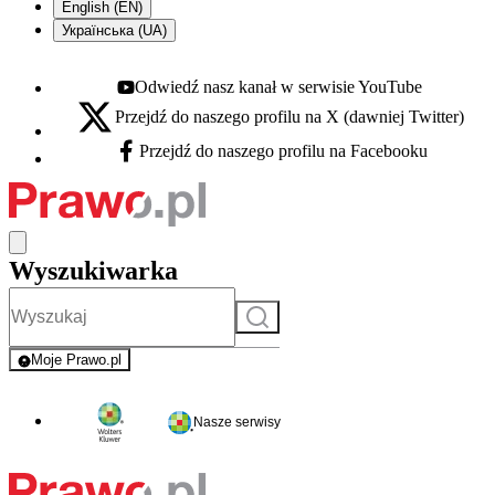
English (EN)
Українська (UA)
Odwiedź nasz kanał w serwisie YouTube
Youtube - otwiera się w nowej karcie
Przejdź do naszego profilu na X (dawniej Twitter)
X - otwiera się w nowej karcie
Przejdź do naszego profilu na Facebooku
Facebook - otwiera się w nowej karcie
Wyszukiwarka
Szukaj
Moje Prawo.pl
- rejestracja i logowanie do serwisu
Nasze serwisy