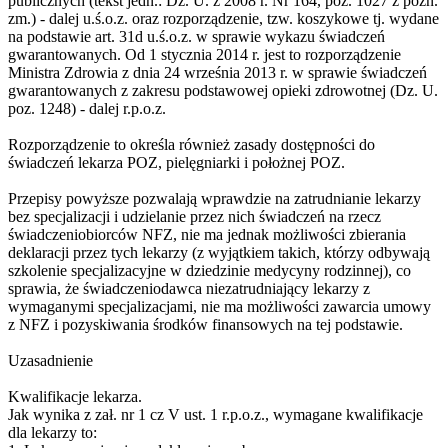
publicznych (tekst jedn.: Dz. U. z 2008 r. Nr 164, poz. 1027 z późn.
zm.) - dalej u.ś.o.z. oraz rozporządzenie, tzw. koszykowe tj. wydane
na podstawie art. 31d u.ś.o.z. w sprawie wykazu świadczeń
gwarantowanych. Od 1 stycznia 2014 r. jest to rozporządzenie
Ministra Zdrowia z dnia 24 września 2013 r. w sprawie świadczeń
gwarantowanych z zakresu podstawowej opieki zdrowotnej (Dz. U.
poz. 1248) - dalej r.p.o.z.
Rozporządzenie to określa również zasady dostępności do
świadczeń lekarza POZ, pielęgniarki i położnej POZ.
Przepisy powyższe pozwalają wprawdzie na zatrudnianie lekarzy
bez specjalizacji i udzielanie przez nich świadczeń na rzecz
świadczeniobiorców NFZ, nie ma jednak możliwości zbierania
deklaracji przez tych lekarzy (z wyjątkiem takich, którzy odbywają
szkolenie specjalizacyjne w dziedzinie medycyny rodzinnej), co
sprawia, że świadczeniodawca niezatrudniający lekarzy z
wymaganymi specjalizacjami, nie ma możliwości zawarcia umowy
z NFZ i pozyskiwania środków finansowych na tej podstawie.
Uzasadnienie
Kwalifikacje lekarza.
Jak wynika z zał. nr 1 cz V ust. 1 r.p.o.z., wymagane kwalifikacje
dla lekarzy to: