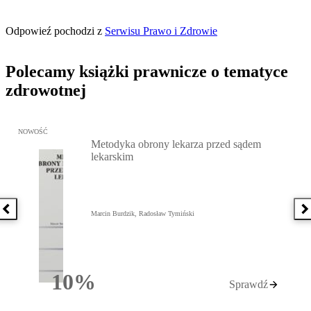
Odpowieź pochodzi z
Serwisu Prawo i Zdrowie
Polecamy książki prawnicze o tematyce
zdrowotnej
Przejdź do: Metodyka obrony lekarza przed sądem lekarskim, Marc
NOWOŚĆ
Metodyka obrony lekarza przed sądem
lekarskim
Poprzednia książka
N
Marcin Burdzik, Radosław Tymiński
10%
Sprawdź
Rabatu