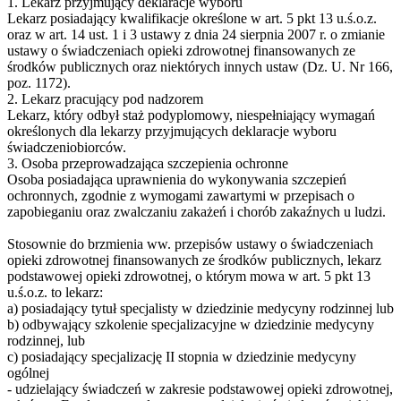
1. Lekarz przyjmujący deklaracje wyboru
Lekarz posiadający kwalifikacje określone w art. 5 pkt 13 u.ś.o.z.
oraz w art. 14 ust. 1 i 3 ustawy z dnia 24 sierpnia 2007 r. o zmianie
ustawy o świadczeniach opieki zdrowotnej finansowanych ze
środków publicznych oraz niektórych innych ustaw (Dz. U. Nr 166,
poz. 1172).
2. Lekarz pracujący pod nadzorem
Lekarz, który odbył staż podyplomowy, niespełniający wymagań
określonych dla lekarzy przyjmujących deklaracje wyboru
świadczeniobiorców.
3. Osoba przeprowadzająca szczepienia ochronne
Osoba posiadająca uprawnienia do wykonywania szczepień
ochronnych, zgodnie z wymogami zawartymi w przepisach o
zapobieganiu oraz zwalczaniu zakażeń i chorób zakaźnych u ludzi.
Stosownie do brzmienia ww. przepisów ustawy o świadczeniach
opieki zdrowotnej finansowanych ze środków publicznych, lekarz
podstawowej opieki zdrowotnej, o którym mowa w art. 5 pkt 13
u.ś.o.z. to lekarz:
a) posiadający tytuł specjalisty w dziedzinie medycyny rodzinnej lub
b) odbywający szkolenie specjalizacyjne w dziedzinie medycyny
rodzinnej, lub
c) posiadający specjalizację II stopnia w dziedzinie medycyny
ogólnej
- udzielający świadczeń w zakresie podstawowej opieki zdrowotnej,