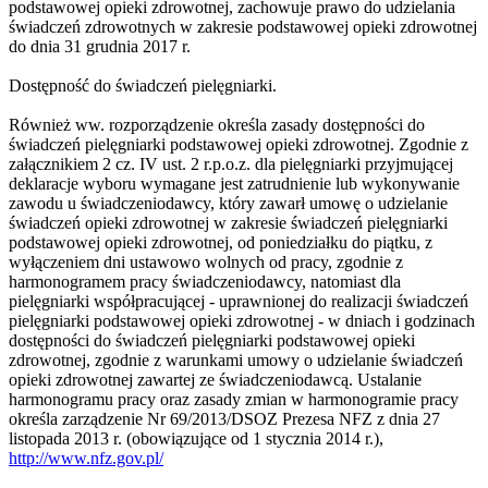
podstawowej opieki zdrowotnej, zachowuje prawo do udzielania
świadczeń zdrowotnych w zakresie podstawowej opieki zdrowotnej
do dnia 31 grudnia 2017 r.
Dostępność do świadczeń pielęgniarki.
Również ww. rozporządzenie określa zasady dostępności do
świadczeń pielęgniarki podstawowej opieki zdrowotnej. Zgodnie z
załącznikiem 2 cz. IV ust. 2 r.p.o.z. dla pielęgniarki przyjmującej
deklaracje wyboru wymagane jest zatrudnienie lub wykonywanie
zawodu u świadczeniodawcy, który zawarł umowę o udzielanie
świadczeń opieki zdrowotnej w zakresie świadczeń pielęgniarki
podstawowej opieki zdrowotnej, od poniedziałku do piątku, z
wyłączeniem dni ustawowo wolnych od pracy, zgodnie z
harmonogramem pracy świadczeniodawcy, natomiast dla
pielęgniarki współpracującej - uprawnionej do realizacji świadczeń
pielęgniarki podstawowej opieki zdrowotnej - w dniach i godzinach
dostępności do świadczeń pielęgniarki podstawowej opieki
zdrowotnej, zgodnie z warunkami umowy o udzielanie świadczeń
opieki zdrowotnej zawartej ze świadczeniodawcą. Ustalanie
harmonogramu pracy oraz zasady zmian w harmonogramie pracy
określa zarządzenie Nr 69/2013/DSOZ Prezesa NFZ z dnia 27
listopada 2013 r. (obowiązujące od 1 stycznia 2014 r.),
http://www.nfz.gov.pl/