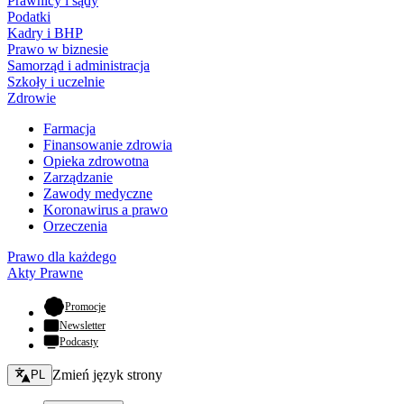
Prawnicy i sądy
Podatki
Kadry i BHP
Prawo w biznesie
Samorząd i administracja
Szkoły i uczelnie
Zdrowie
Farmacja
Finansowanie zdrowia
Opieka zdrowotna
Zarządzanie
Zawody medyczne
Koronawirus a prawo
Orzeczenia
Prawo dla każdego
Akty Prawne
- otwiera się w nowej karcie
Promocje
Newsletter
Podcasty
Zmień język - bieżący:
Zmień język strony
PL