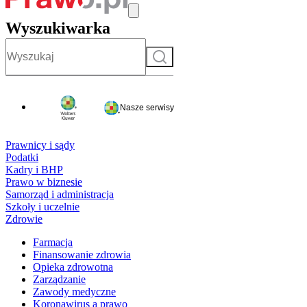
Wyszukiwarka
Szukaj
Nasze serwisy
Prawnicy i sądy
Podatki
Kadry i BHP
Prawo w biznesie
Samorząd i administracja
Szkoły i uczelnie
Zdrowie
Farmacja
Finansowanie zdrowia
Opieka zdrowotna
Zarządzanie
Zawody medyczne
Koronawirus a prawo