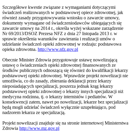
Szczegółowe kwestie związane z wymaganiami dotyczącymi
świadczeń realizowanych w podstawowej opiece zdrowotnej, jak
również zasady przygotowywania wniosku o zawarcie umowy,
dokumenty wymagane od świadczeniodawców ubiegających się
zawarcie umowy na 2014 r., określa wyżej wskazane zarządzenie
Nr 69/2013/DSOZ Prezesa NFZ z dnia 27 listopada 2013 r. w
sprawie określenia warunków zawierania i realizacji umów o
udzielanie świadczeń opieki zdrowotnej w rodzaju: podstawowa
opieka zdrowotna.
http://www.nfz.gov.pl
Obecnie Minister Zdrowia przygotowuje ustawę nowelizującą
ustawę o świadczeniach opieki zdrowotnej finansowanych ze
środków publicznych odnoszącą się również do kwalifikacji lekarzy
podstawowej opieki zdrowotnej. Wprawdzie projekt nowelizacji nie
umożliwia, co do zasady, zbierania deklaracji przez lekarzy
nieposiadających specjalizacji, poszerza jednak krąg lekarzy
podstawowej opieki zdrowotnej o lekarzy innych specjalizacji niż
medycyna rodzinna, tj. o lekarzy internistów i pediatrów. W
konsekwencji zatem, nawet po nowelizacji, lekarze bez specjalizacji
będą mogli udzielać świadczeń wyłącznie uzupełniająco, pod
nadzorem lekarza ze specjalizacją.
Projekt nowelizacji znajduje się na stronie internetowej Ministerstwa
Zdrowia
http://www.mz.gov.pl