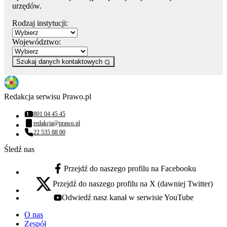
urzędów.
Rodzaj instytucji:
Województwo:
Szukaj danych kontaktowych
Redakcja serwisu Prawo.pl
801 04 45 45
Numer telefonu:
redakcja@prawo.pl
Adres email:
22 535 88 00
Numer telefonu:
Śledź nas
Przejdź do naszego profilu na Facebooku
facebook - otwiera się w nowej karcie
Przejdź do naszego profilu na X (dawniej Twitter)
x - otwiera się w nowej karcie
Odwiedź nasz kanał w serwisie YouTube
youtube - otwiera się w nowej karcie
O nas
Zespół