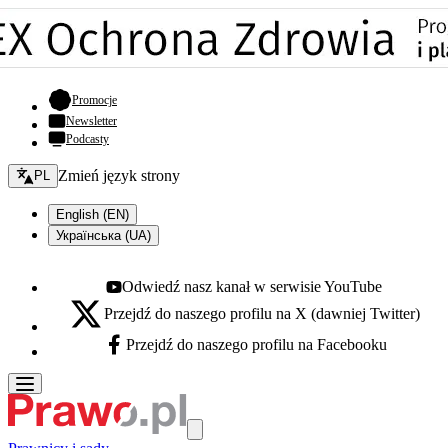
- otwiera się w nowej karcie
Promocje
Newsletter
Podcasty
Zmień język - bieżący:
Zmień język strony
PL
English (EN)
Українська (UA)
Odwiedź nasz kanał w serwisie YouTube
Youtube - otwiera się w nowej karcie
Przejdź do naszego profilu na X (dawniej Twitter)
X - otwiera się w nowej karcie
Przejdź do naszego profilu na Facebooku
Facebook - otwiera się w nowej karcie