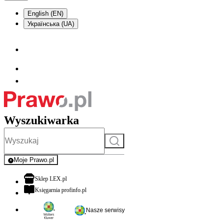
English (EN)
Українська (UA)
Wyszukiwarka
Szukaj
Moje Prawo.pl
- rejestracja i logowanie do serwisu
otwiera się w nowej karcie
Sklep LEX.pl
otwiera się w nowej karcie
Księgarnia profinfo.pl
Nasze serwisy