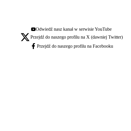
Odwiedź nasz kanał w serwisie YouTube
Youtube - otwiera się w nowej karcie
Przejdź do naszego profilu na X (dawniej Twitter)
X - otwiera się w nowej karcie
Przejdź do naszego profilu na Facebooku
Facebook - otwiera się w nowej karcie