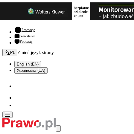
- otwiera się w nowej karcie
Promocje
Newsletter
Podcasty
Zmień język - bieżący:
Zmień język strony
PL
English (EN)
Українська (UA)