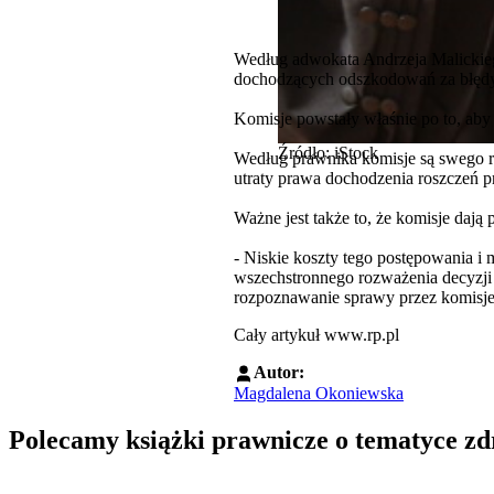
Według adwokata Andrzeja Malickieg
dochodzących odszkodowań za błędy 
Komisje powstały właśnie po to, aby
Źródło: iStock
Według prawnika komisje są swego 
utraty prawa dochodzenia roszczeń p
Ważne jest także to, że komisje daj
- Niskie koszty tego postępowania i
wszechstronnego rozważenia decyzji 
rozpoznawanie sprawy przez komisje l
Cały artykuł www.rp.pl
Autor:
Magdalena Okoniewska
Polecamy książki prawnicze o tematyce z