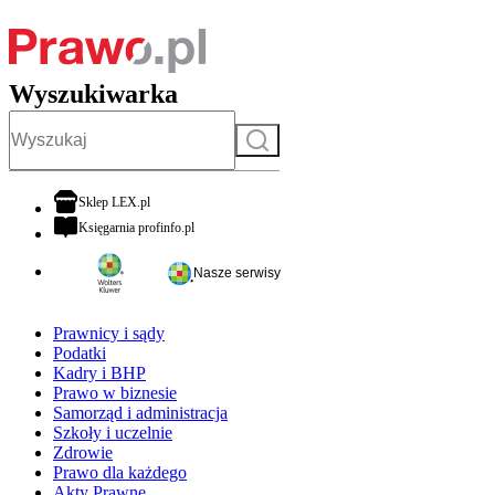
Wyszukiwarka
Szukaj
otwiera się w nowej karcie
Sklep LEX.pl
otwiera się w nowej karcie
Księgarnia profinfo.pl
Nasze serwisy
Prawnicy i sądy
Podatki
Kadry i BHP
Prawo w biznesie
Samorząd i administracja
Szkoły i uczelnie
Zdrowie
Prawo dla każdego
Akty Prawne