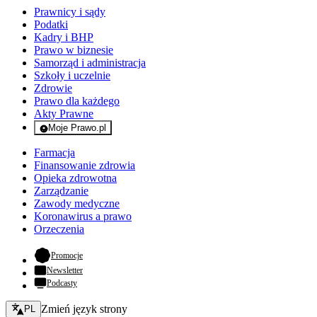
Prawnicy i sądy
Podatki
Kadry i BHP
Prawo w biznesie
Samorząd i administracja
Szkoły i uczelnie
Zdrowie
Prawo dla każdego
Akty Prawne
Moje Prawo.pl
- rejestracja i logowanie do serwisu
Farmacja
Finansowanie zdrowia
Opieka zdrowotna
Zarządzanie
Zawody medyczne
Koronawirus a prawo
Orzeczenia
- otwiera się w nowej karcie
Promocje
Newsletter
Podcasty
Zmień język - bieżący:
Zmień język strony
PL