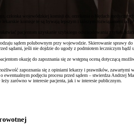
o, członka wojewódzkiej komisji ds. orzekania o błędach medycznyc
lekarskie komisje te są bywają lepszym i tańszym rozwiązaniem od p
 ułatwiać pacjentom uzyskanie szybkiego odszkodowania z tytułu zda
rodzaju sądem polubownym przy wojewodzie. Skierowanie sprawy do n
rzed sądami, jeśli nie dojdzie do ugody z podmiotem leczniczym bądź 
ą pacjentom okazję do zapoznania się ze wstępną oceną dotyczącą możli
 możliwość zapoznania się z opiniami lekarzy i prawników, zawartymi 
o ewentualnym podjęciu procesu przed sądem – stwierdza Andrzej Mal
eży zarówno w interesie pacjenta, jak i w interesie publicznym.
drowotnej