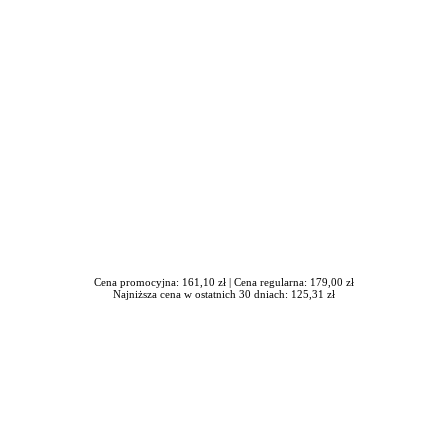
in Burdzik, Radosław Tymiński - otwiera się w nowym oknie
Cena promocyjna: 161,10 zł |
Cena regularna: 179,00 zł
Najniższa cena w ostatnich 30 dniach: 125,31 zł