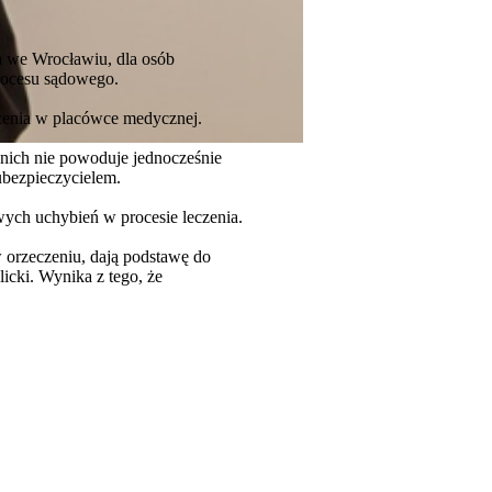
h we Wrocławiu, dla osób
rocesu sądowego.
rzenia w placówce medycznej.
ich nie powoduje jednocześnie
ubezpieczycielem.
wych uchybień w procesie leczenia.
w orzeczeniu, dają podstawę do
icki. Wynika z tego, że