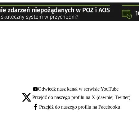
Odwiedź nasz kanał w serwisie YouTube
Youtube - otwiera się w nowej karcie
Przejdź do naszego profilu na X (dawniej Twitter)
X - otwiera się w nowej karcie
Przejdź do naszego profilu na Facebooku
Facebook - otwiera się w nowej karcie