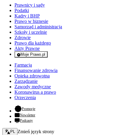
Prawnicy i sądy
Podatki
Kadry i BHP
Prawo w biznesie
Samorząd i administracja
Szkoły i uczelnie
Zdrowie
Prawo dla każdego
Akty Prawne
Moje Prawo.pl
- rejestracja i logowanie do serwisu
Farmacja
Finansowanie zdrowia
Opieka zdrowotna
Zarządzanie
Zawody medyczne
Koronawirus a prawo
Orzeczenia
- otwiera się w nowej karcie
Promocje
Newsletter
Podcasty
Zmień język - bieżący:
Zmień język strony
PL