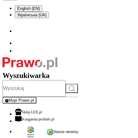
English (EN)
Українська (UA)
Wyszukiwarka
Szukaj
Moje Prawo.pl
- rejestracja i logowanie do serwisu
otwiera się w nowej karcie
Sklep LEX.pl
otwiera się w nowej karcie
Księgarnia profinfo.pl
Nasze serwisy