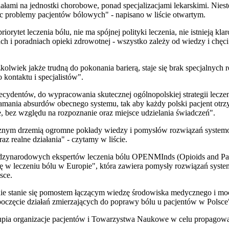
łami na jednostki chorobowe, ponad specjalizacjami lekarskimi. Niest
jąc problemy pacjentów bólowych" - napisano w liście otwartym.
 priorytet leczenia bólu, nie ma spójnej polityki leczenia, nie istnieją k
ch i poradniach opieki zdrowotnej - wszystko zależy od wiedzy i chęc
zkolwiek jakże trudną do pokonania barierą, staje się brak specjalnych r
kontaktu i specjalistów".
cydentów, do wypracowania skutecznej ogólnopolskiej strategii lecze
amania absurdów obecnego systemu, tak aby każdy polski pacjent otr
 bez względu na rozpoznanie oraz miejsce udzielania świadczeń".
nym drzemią ogromne pokłady wiedzy i pomysłów rozwiązań systemo
az realne działania" - czytamy w liście.
iędzynarodowych ekspertów leczenia bólu OPENMInds (Opioids and P
gę w leczeniu bólu w Europie", która zawiera pomysły rozwiązań sy
sce.
ie stanie się pomostem łączącym wiedzę środowiska medycznego i mo
poczęcie działań zmierzających do poprawy bólu u pacjentów w Polsce
upia organizacje pacjentów i Towarzystwa Naukowe w celu propagowan