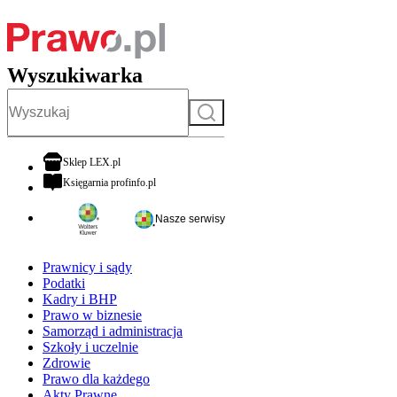
Wyszukiwarka
Szukaj
otwiera się w nowej karcie
Sklep LEX.pl
otwiera się w nowej karcie
Księgarnia profinfo.pl
Nasze serwisy
Prawnicy i sądy
Podatki
Kadry i BHP
Prawo w biznesie
Samorząd i administracja
Szkoły i uczelnie
Zdrowie
Prawo dla każdego
Akty Prawne