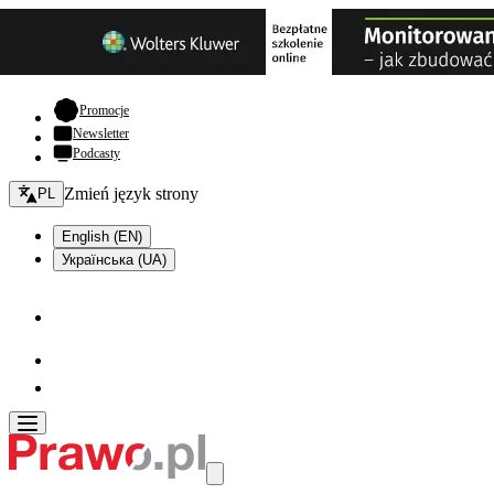
- otwiera się w nowej karcie
Promocje
Newsletter
Podcasty
Zmień język - bieżący:
Zmień język strony
PL
English (EN)
Українська (UA)