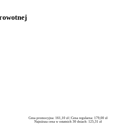
drowotnej
in Burdzik, Radosław Tymiński - otwiera się w nowym oknie
Cena promocyjna: 161,10 zł |
Cena regularna: 179,00 zł
Najniższa cena w ostatnich 30 dniach: 125,31 zł