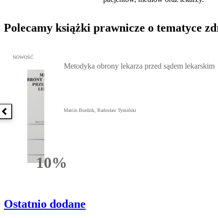
Polecamy książki prawnicze o tematyce z
Przejdź do: Metodyka obrony lekarza przed sądem lekarskim, Marc
NOWOŚĆ
Metodyka obrony lekarza przed sądem lekarskim
Marcin Burdzik, Radosław Tymiński
Poprzednia książka
10%
Rabatu
Ostatnio dodane