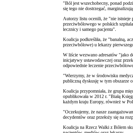
"Ból jest wszechobecny, ponad podzia
się tego nie dostrzegać, marginalizu
Autorzy listu ocenili, że "nie istnieje
przeciwbólowego w polskich szpitala
lecznicy i samego pacjenta".
Koalicja podkreśliła, że "banalną, ac
przeciwbólowe) u lekarzy pierwszego 
W liście wezwano adresatów "jako de
inicjatywy ustawodawczej oraz przeł
odpowiednie leczenie przeciwbólowe,
"Wierzymy, że w środowisku medycz
publiczną dyskusję w tym obszarze or
Koalicja przypomniała, że grupa m
opublikowała w 2012 r. "Białą Księ
każdym kraju Europy, również w Pol
"Oczekujemy, że nasze zaangażowan
decydentów oraz przełoży się na roz
Koalicja na Rzecz Walki z Bólem sk
pacjentów, mediów oraz lekarzy.