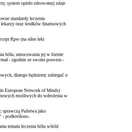
ety, system opieki zdrowotnej zdaje
larowne standardy leczenia
i lekarzy oraz środków finansowych
ecept Rpw (na silne leki
nia bólu, umocowania jej w formie
zymał - zgodnie ze swoim prawem -
wych, dlatego będziemy zabiegać o
ain European Network of Minds)
stemowych możliwych do wdrożenia w
c sprawczą Państwa jako
" - podkreślono.
ia tematu leczenia bólu wśród