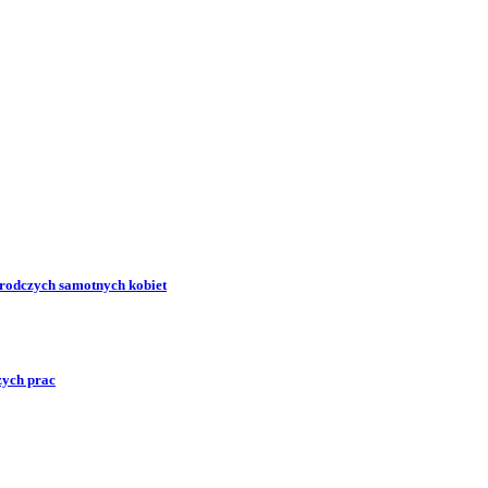
zrodczych samotnych kobiet
zych prac