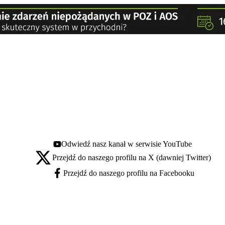
Odwiedź nasz kanał w serwisie YouTube
Youtube - otwiera się w nowej karcie
Przejdź do naszego profilu na X (dawniej Twitter)
X - otwiera się w nowej karcie
Przejdź do naszego profilu na Facebooku
Facebook - otwiera się w nowej karcie