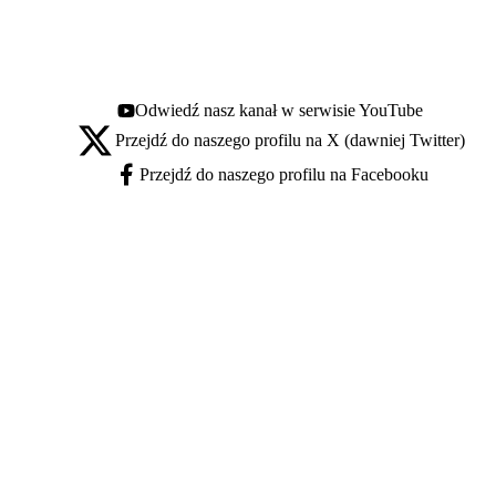
Odwiedź nasz kanał w serwisie YouTube
Youtube - otwiera się w nowej karcie
Przejdź do naszego profilu na X (dawniej Twitter)
X - otwiera się w nowej karcie
Przejdź do naszego profilu na Facebooku
Facebook - otwiera się w nowej karcie