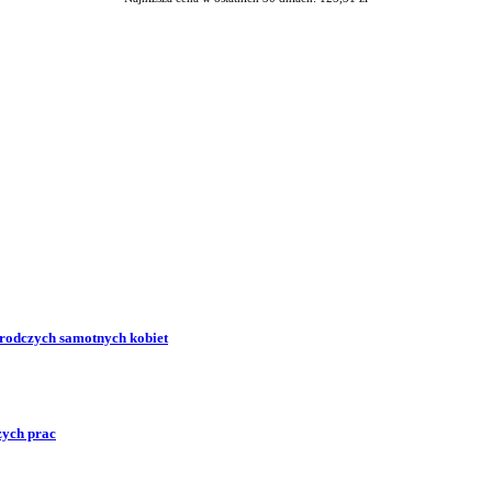
zrodczych samotnych kobiet
zych prac