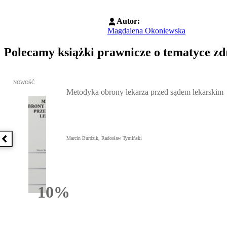
Autor:
Magdalena Okoniewska
Polecamy książki prawnicze o tematyce z
Przejdź do: Metodyka obrony lekarza przed sądem lekarskim, Marc
NOWOŚĆ
Metodyka obrony lekarza przed sądem lekarskim
Marcin Burdzik, Radosław Tymiński
Poprzednia książka
10%
Rabatu