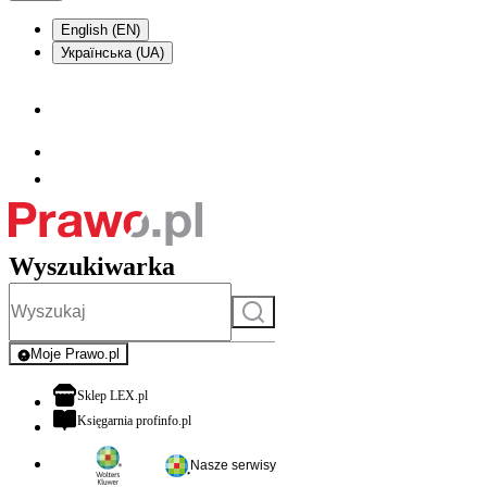
English (EN)
Українська (UA)
Wyszukiwarka
Szukaj
Moje Prawo.pl
- rejestracja i logowanie do serwisu
otwiera się w nowej karcie
Sklep LEX.pl
otwiera się w nowej karcie
Księgarnia profinfo.pl
Nasze serwisy