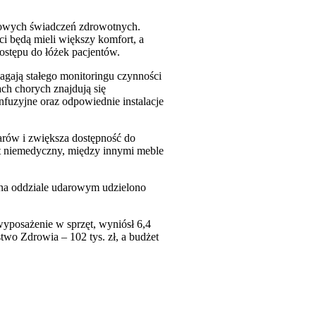
ksowych świadczeń zdrowotnych.
nci będą mieli większy komfort, a
ostępu do łóżek pacjentów.
agają stałego monitoringu czynności
ch chorych znajdują się
infuzyjne oraz odpowiednie instalacje
rów i zwiększa dostępność do
ęt niemedyczny, między innymi meble
 na oddziale udarowym udzielono
yposażenie w sprzęt, wyniósł 6,4
two Zdrowia – 102 tys. zł, a budżet