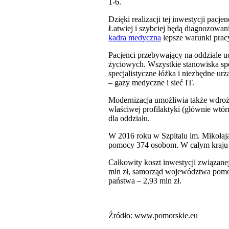
1-6.
Dzięki realizacji tej inwestycji pa
Łatwiej i szybciej będą diagnozowani,
kadra medyczna
lepsze warunki prac
Pacjenci przebywający na oddziale u
życiowych. Wszystkie stanowiska spe
specjalistyczne łóżka i niezbędne urz
– gazy medyczne i sieć IT.
Modernizacja umożliwia także wdroż
właściwej profilaktyki (głównie wtó
dla oddziału.
W 2016 roku w Szpitalu im. Mikołaj
pomocy 374 osobom. W całym kraju c
Całkowity koszt inwestycji związane
mln zł, samorząd województwa pomorsk
państwa – 2,93 mln zł.
Źródło: www.pomorskie.eu