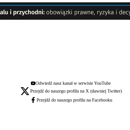
Odwiedź nasz kanał w serwisie YouTube
Youtube - otwiera się w nowej karcie
Przejdź do naszego profilu na X (dawniej Twitter)
X - otwiera się w nowej karcie
Przejdź do naszego profilu na Facebooku
Facebook - otwiera się w nowej karcie