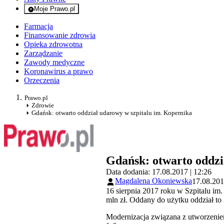
Moje Prawo.pl
- rejestracja i logowanie do serwisu
Farmacja
Finansowanie zdrowia
Opieka zdrowotna
Zarządzanie
Zawody medyczne
Koronawirus a prawo
Orzeczenia
Prawo.pl
Zdrowie
Gdańsk: otwarto oddział udarowy w szpitalu im. Kopernika
Gdańsk: otwarto oddzi
Data dodania: 17.08.2017 | 12:26
Magdalena Okoniewska
17.08.201
16 sierpnia 2017 roku w Szpitalu i
mln zł. Oddany do użytku oddział t
Modernizacja związana z utworzenie