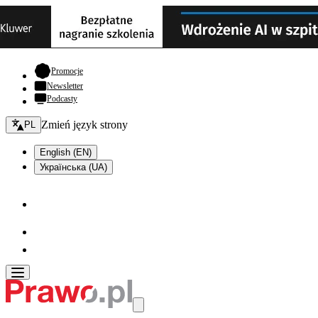
- otwiera się w nowej karcie
Promocje
Newsletter
Podcasty
Zmień język - bieżący:
Zmień język strony
PL
English (EN)
Українська (UA)