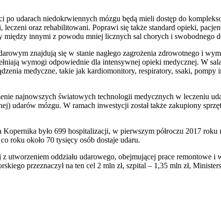
cjenci po udarach niedokrwiennych mózgu będą mieli dostęp do komple
 leczeni oraz rehabilitowani. Poprawi się także standard opieki, pacje
y między innymi z powodu mniej licznych sal chorych i swobodnego d
darowym znajdują się w stanie nagłego zagrożenia zdrowotnego i wym
łniają wymogi odpowiednie dla intensywnej opieki medycznej. W sala
ądzenia medyczne, takie jak kardiomonitory, respiratory, ssaki, pompy 
enie najnowszych światowych technologii medycznych w leczeniu uda
rnej) udarów mózgu. W ramach inwestycji został także zakupiony sprz
a Kopernika było 699 hospitalizacji, w pierwszym półroczu 2017 roku
o roku około 70 tysięcy osób dostaje udaru.
j z utworzeniem oddziału udarowego, obejmującej prace remontowe i w
iego przeznaczył na ten cel 2 mln zł, szpital – 1,35 mln zł, Ministers