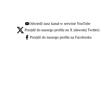
Odwiedź nasz kanał w serwisie YouTube
Youtube - otwiera się w nowej karcie
Przejdź do naszego profilu na X (dawniej Twitter)
X - otwiera się w nowej karcie
Przejdź do naszego profilu na Facebooku
Facebook - otwiera się w nowej karcie