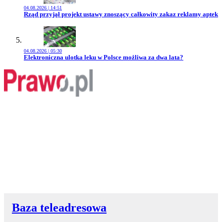
04.08.2026 | 14:51
Przejdź do artykułu:
Rząd przyjął projekt ustawy znoszący całkowity zakaz reklamy aptek
04.08.2026 | 05:30
Przejdź do artykułu:
Elektroniczna ulotka leku w Polsce możliwa za dwa lata?
Baza teleadresowa