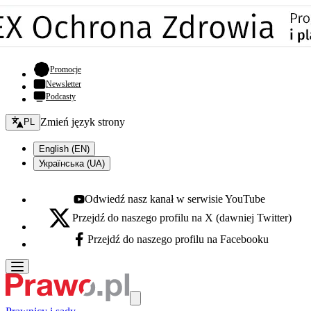
- otwiera się w nowej karcie
Promocje
Newsletter
Podcasty
Zmień język - bieżący:
Zmień język strony
PL
English (EN)
Українська (UA)
Odwiedź nasz kanał w serwisie YouTube
Youtube - otwiera się w nowej karcie
Przejdź do naszego profilu na X (dawniej Twitter)
X - otwiera się w nowej karcie
Przejdź do naszego profilu na Facebooku
Facebook - otwiera się w nowej karcie