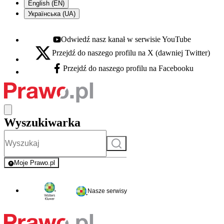
English (EN)
Українська (UA)
Odwiedź nasz kanał w serwisie YouTube
Youtube - otwiera się w nowej karcie
Przejdź do naszego profilu na X (dawniej Twitter)
X - otwiera się w nowej karcie
Przejdź do naszego profilu na Facebooku
Facebook - otwiera się w nowej karcie
Wyszukiwarka
Szukaj
Moje Prawo.pl
- rejestracja i logowanie do serwisu
Nasze serwisy