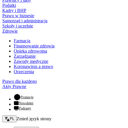
Prawnicy i sądy
Podatki
Kadry i BHP
Prawo w biznesie
Samorząd i administracja
Szkoły i uczelnie
Zdrowie
Farmacja
Finansowanie zdrowia
Opieka zdrowotna
Zarządzanie
Zawody medyczne
Koronawirus a prawo
Orzeczenia
Prawo dla każdego
Akty Prawne
- otwiera się w nowej karcie
Promocje
Newsletter
Podcasty
Zmień język - bieżący:
Zmień język strony
PL