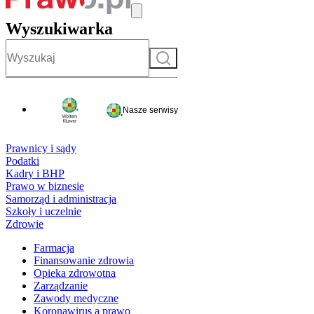
Wyszukiwarka
Szukaj
Nasze serwisy
Prawnicy i sądy
Podatki
Kadry i BHP
Prawo w biznesie
Samorząd i administracja
Szkoły i uczelnie
Zdrowie
Farmacja
Finansowanie zdrowia
Opieka zdrowotna
Zarządzanie
Zawody medyczne
Koronawirus a prawo