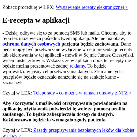
Zobacz procedurę w LEX:
Wystawienie recepty elektronicznej >
E-recepta w aplikacji
- Dzisiaj odbywa się to za pomocą SMS lub maila. Chcemy, aby to
było też możliwe za pośrednictwem aplikacji. Ale nie ma obaw,
ochrona danych osobowych
pacjenta będzie zachowana
. Dane
będą mogły być przetwarzane wyłącznie w celu prezentacji recepty
lub skierowania w tej aplikacji - mówił w Sejmie Janusz Cieszyński,
wiceminister zdrowia. Wskazał, że w aplikacji obok tej recepty nie
będzie można prezentować żadnej
reklamy
. To będzie
wprowadzony jasny cel przetwarzania danych. Złamanie tych
przepisów będzie oznaczało narażenie się na sankcje karne -
zaznaczył.
Czytaj w LEX:
Teleporady - co można w ramach umowy z NFZ >
Aby skorzystać z możliwości otrzymywania powiadomień na
aplikację, użytkownik potwierdzi tę wolę za pomocą profilu
zaufanego. To będzie zabezpieczało dostęp do danych.
Każdorazowo będzie to wymagało zgody pacjenta.
Czytaj w LEX:
Zasady przepisywania bezpłatnych leków dla kobiet
w ciąży >