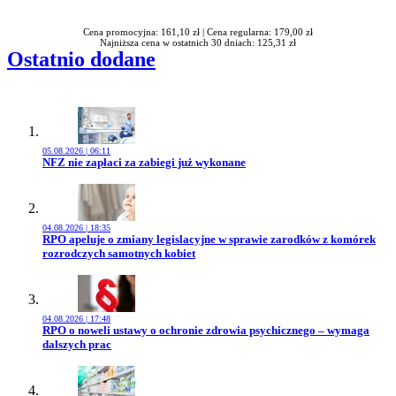
Cena promocyjna: 161,10 zł |
Cena regularna: 179,00 zł
Najniższa cena w ostatnich 30 dniach: 125,31 zł
Ostatnio dodane
05.08.2026 | 06:11
Przejdź do artykułu:
NFZ nie zapłaci za zabiegi już wykonane
04.08.2026 | 18:35
Przejdź do artykułu:
RPO apeluje o zmiany legislacyjne w sprawie zarodków z komórek
rozrodczych samotnych kobiet
04.08.2026 | 17:48
Przejdź do artykułu:
RPO o noweli ustawy o ochronie zdrowia psychicznego – wymaga
dalszych prac