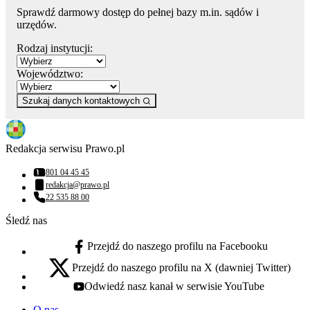
Sprawdź darmowy dostęp do pełnej bazy m.in. sądów i
urzędów.
Rodzaj instytucji:
Województwo:
Szukaj danych kontaktowych
Redakcja serwisu Prawo.pl
801 04 45 45
Numer telefonu:
redakcja@prawo.pl
Adres email:
22 535 88 00
Numer telefonu:
Śledź nas
Przejdź do naszego profilu na Facebooku
facebook - otwiera się w nowej karcie
Przejdź do naszego profilu na X (dawniej Twitter)
x - otwiera się w nowej karcie
Odwiedź nasz kanał w serwisie YouTube
youtube - otwiera się w nowej karcie
O nas