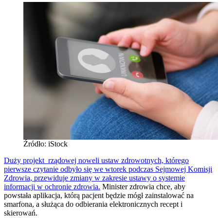
Źródło: iStock
Duży projekt rządowej noweli ustaw zdrowotnych, którego
pierwsze czytanie odbyło się we wtorek podczas Sejmowej Komisji
Zdrowia, przewiduje zmiany w zakresie ustawy o systemie
informacji w ochronie zdrowia.
Minister zdrowia chce, aby
powstała aplikacja, którą pacjent będzie mógł zainstalować na
smarfona, a służąca do odbierania elektronicznych recept i
skierowań.