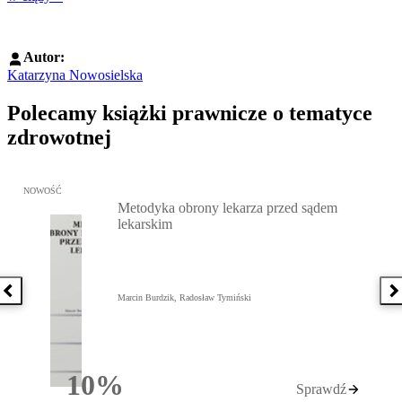
Autor:
Katarzyna Nowosielska
Polecamy książki prawnicze o tematyce
zdrowotnej
Przejdź do: Metodyka obrony lekarza przed sądem lekarskim, Marc
NOWOŚĆ
Metodyka obrony lekarza przed sądem
lekarskim
Poprzednia książka
N
Marcin Burdzik, Radosław Tymiński
10%
Sprawdź
Rabatu