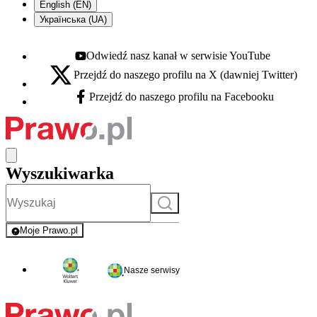
English (EN)
Українська (UA)
Odwiedź nasz kanał w serwisie YouTube
Youtube - otwiera się w nowej karcie
Przejdź do naszego profilu na X (dawniej Twitter)
X - otwiera się w nowej karcie
Przejdź do naszego profilu na Facebooku
Facebook - otwiera się w nowej karcie
Wyszukiwarka
Szukaj
Moje Prawo.pl
- rejestracja i logowanie do serwisu
Nasze serwisy