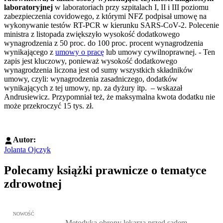
laboratoryjnej
w laboratoriach przy szpitalach I, II i III poziomu
zabezpieczenia covidowego, z którymi NFZ podpisał umowę na
wykonywanie testów RT-PCR w kierunku SARS-CoV-2. Polecenie
ministra z listopada zwiększyło wysokość dodatkowego
wynagrodzenia z 50 proc. do 100 proc. procent wynagrodzenia
wynikającego z
umowy o pracę
lub umowy cywilnoprawnej. - Ten
zapis jest kluczowy, ponieważ wysokość dodatkowego
wynagrodzenia liczona jest od sumy wszystkich składników
umowy, czyli: wynagrodzenia zasadniczego, dodatków
wynikających z tej umowy, np. za dyżury itp. – wskazał
Andrusiewicz. Przypomniał też, że maksymalna kwota dodatku nie
może przekroczyć 15 tys. zł.
Autor:
Jolanta Ojczyk
Polecamy książki prawnicze o tematyce
zdrowotnej
Przejdź do: Metodyka obrony lekarza przed sądem lekarskim, Marc
NOWOŚĆ
Metodyka obrony lekarza przed sądem