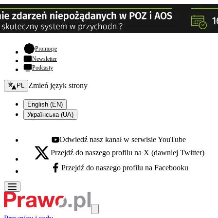
- otwiera się w nowej karcie
Promocje
Newsletter
Podcasty
Zmień język - bieżący:
Zmień język strony
PL
English (EN)
Українська (UA)
Odwiedź nasz kanał w serwisie YouTube
Youtube - otwiera się w nowej karcie
Przejdź do naszego profilu na X (dawniej Twitter)
X - otwiera się w nowej karcie
Przejdź do naszego profilu na Facebooku
Facebook - otwiera się w nowej karcie