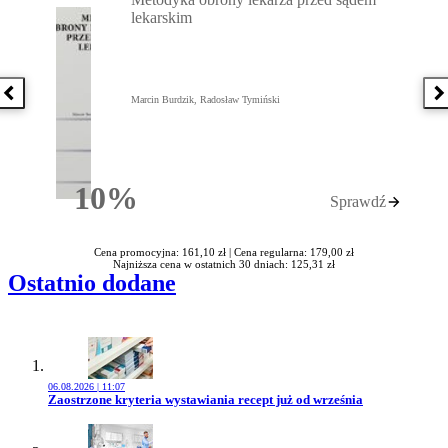
lekarskim
Poprzednia książka
N
Marcin Burdzik, Radosław Tymiński
10%
Sprawdź
Rabatu
Cena promocyjna: 161,10 zł |
Cena regularna: 179,00 zł
Najniższa cena w ostatnich 30 dniach: 125,31 zł
Ostatnio dodane
06.08.2026 | 11:07
Przejdź do artykułu:
Zaostrzone kryteria wystawiania recept już od września