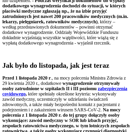
lub uzupełnień. -
Podczas weryfikacji dokumentów do wypłaty
dodatkowego wynagrodzenia dochodzi do sytuacji, w których
placówki medyczne zgłaszają np., że na izbie przyjęć
zatrudnionych jest nawet 200 pracowników medycznych (m.in.
lekarzy, pielęgniarek, ratowników medycznych)
, którzy –
według przedstawionych dokumentów – powinni otrzymać
dodatkowe wynagrodzenie. Oddziały Wojewódzkie Funduszu
dokładnie wyjaśniają wszystkie wątpliwości, które wiążą się z
wypłatą dodatkowego wynagrodzenia - wyjaśnił rzecznik.
Jak było do listopada, jak jest teraz
Przed 1 listopada 2020 r
., na mocy polecenia Ministra Zdrowia z
29 kwietnia 2020 r., dodatkowe
wynagrodzenie otrzymywały
osoby zatrudnione w szpitalach II i III poziomu
zabezpieczenia
covidowego
,
które spełniały określone kryteria: wykonywały
zawód medyczny, uczestniczyły w udzielaniu świadczeń
zdrowotnych, a także miały bezpośredni kontakt z pacjentami z
podejrzeniem i z zakażeniem wirusem SARS-CoV-2.
Na mocy
polecenia z 1 listopada 2020 r. do tej grupy dołączyły osoby
wykonujące: zawód medyczny w SOR lub izbach przyjęć,
zespołach ratownictwa medycznego, w tym lotniczych zespołach
ratownictwa, a także osoby wykonujące czynności diagnostyki