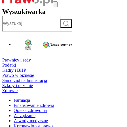
Wyszukiwarka
Szukaj
Nasze serwisy
Prawnicy i sądy
Podatki
Kadry i BHP
Prawo w biznesie
Samorząd i administracja
Szkoły i uczelnie
Zdrowie
Farmacja
Finansowanie zdrowia
Opieka zdrowotna
Zarządzanie
Zawody medyczne
Koronawirus a prawo