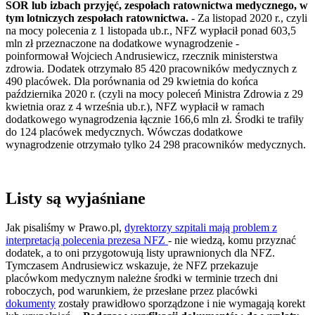
SOR lub izbach przyjęć, zespołach ratownictwa medycznego, w
tym lotniczych zespołach ratownictwa.
-
Za listopad 2020 r., czyli
na mocy polecenia z 1 listopada ub.r., NFZ wypłacił ponad 603,5
mln zł przeznaczone na dodatkowe wynagrodzenie -
poinformował Wojciech Andrusiewicz, rzecznik ministerstwa
zdrowia. Dodatek otrzymało 85 420 pracowników medycznych z
490 placówek. Dla porównania od 29 kwietnia do końca
października 2020 r. (czyli na mocy poleceń Ministra Zdrowia z 29
kwietnia oraz z 4 września ub.r.), NFZ wypłacił w ramach
dodatkowego wynagrodzenia łącznie 166,6 mln zł. Środki te trafiły
do 124 placówek medycznych. Wówczas dodatkowe
wynagrodzenie otrzymało tylko 24 298 pracowników medycznych.
Listy są wyjaśniane
Jak pisaliśmy w Prawo.pl,
dyrektorzy szpitali mają problem z
interpretacją polecenia prezesa NFZ
- nie wiedzą, komu przyznać
dodatek, a to oni przygotowują listy uprawnionych dla NFZ.
Tymczasem Andrusiewicz wskazuje, że NFZ przekazuje
placówkom medycznym należne środki w terminie trzech dni
roboczych, pod warunkiem, że przesłane przez placówki
dokumenty
zostały prawidłowo sporządzone i nie wymagają korekt