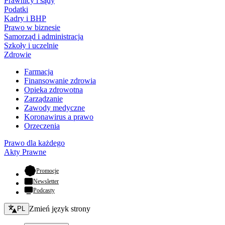
Prawnicy i sądy
Podatki
Kadry i BHP
Prawo w biznesie
Samorząd i administracja
Szkoły i uczelnie
Zdrowie
Farmacja
Finansowanie zdrowia
Opieka zdrowotna
Zarządzanie
Zawody medyczne
Koronawirus a prawo
Orzeczenia
Prawo dla każdego
Akty Prawne
- otwiera się w nowej karcie
Promocje
Newsletter
Podcasty
Zmień język - bieżący:
Zmień język strony
PL