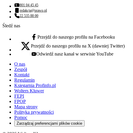
801 04 45 45
Numer telefonu:
redakcja@prawo.pl
Adres email:
22 535 88 00
Numer telefonu:
Śledź nas
Przejdź do naszego profilu na Facebooku
facebook - otwiera się w nowej karcie
Przejdź do naszego profilu na X (dawniej Twitter)
x - otwiera się w nowej karcie
Odwiedź nasz kanał w serwisie YouTube
youtube - otwiera się w nowej karcie
O nas
Zespół
Kontakt
Regulamin
Księgarnia Profinfo.pl
Wolters Kluwer
FEPI
FPOP
Mapa strony
Polityka prywatności
Pomoc
Zarządzaj preferencjami plików cookie