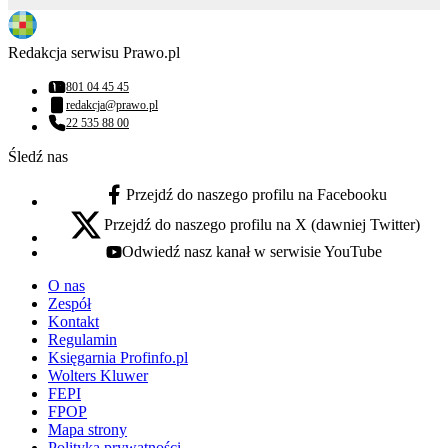
Redakcja serwisu Prawo.pl
801 04 45 45
Numer telefonu:
redakcja@prawo.pl
Adres email:
22 535 88 00
Numer telefonu:
Śledź nas
Przejdź do naszego profilu na Facebooku
facebook - otwiera się w nowej karcie
Przejdź do naszego profilu na X (dawniej Twitter)
x - otwiera się w nowej karcie
Odwiedź nasz kanał w serwisie YouTube
youtube - otwiera się w nowej karcie
O nas
Zespół
Kontakt
Regulamin
Księgarnia Profinfo.pl
Wolters Kluwer
FEPI
FPOP
Mapa strony
Polityka prywatności