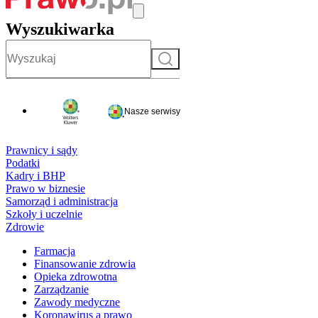
Wyszukiwarka
Szukaj
Nasze serwisy
Prawnicy i sądy
Podatki
Kadry i BHP
Prawo w biznesie
Samorząd i administracja
Szkoły i uczelnie
Zdrowie
Farmacja
Finansowanie zdrowia
Opieka zdrowotna
Zarządzanie
Zawody medyczne
Koronawirus a prawo