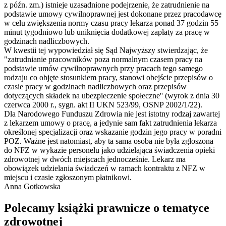
z późn. zm.) istnieje uzasadnione podejrzenie, że zatrudnienie na
podstawie umowy cywilnoprawnej jest dokonane przez pracodawcę
w celu zwiększenia normy czasu pracy lekarza ponad 37 godzin 55
minut tygodniowo lub uniknięcia dodatkowej zapłaty za pracę w
godzinach nadliczbowych.
W kwestii tej wypowiedział się Sąd Najwyższy stwierdzając, że
"zatrudnianie pracowników poza normalnym czasem pracy na
podstawie umów cywilnoprawnych przy pracach tego samego
rodzaju co objęte stosunkiem pracy, stanowi obejście przepisów o
czasie pracy w godzinach nadliczbowych oraz przepisów
dotyczących składek na ubezpieczenie społeczne'' (wyrok z dnia 30
czerwca 2000 r., sygn. akt II UKN 523/99, OSNP 2002/1/22).
Dla Narodowego Funduszu Zdrowia nie jest istotny rodzaj zawartej
z lekarzem umowy o pracę, a jedynie sam fakt zatrudnienia lekarza
określonej specjalizacji oraz wskazanie godzin jego pracy w poradni
POZ. Ważne jest natomiast, aby ta sama osoba nie była zgłoszona
do NFZ w wykazie personelu jako udzielająca świadczenia opieki
zdrowotnej w dwóch miejscach jednocześnie. Lekarz ma
obowiązek udzielania świadczeń w ramach kontraktu z NFZ w
miejscu i czasie zgłoszonym płatnikowi.
Anna Gotkowska
Polecamy książki prawnicze o tematyce
zdrowotnej