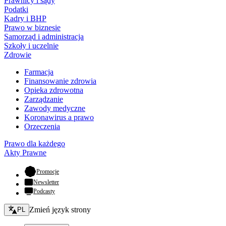
Prawnicy i sądy
Podatki
Kadry i BHP
Prawo w biznesie
Samorząd i administracja
Szkoły i uczelnie
Zdrowie
Farmacja
Finansowanie zdrowia
Opieka zdrowotna
Zarządzanie
Zawody medyczne
Koronawirus a prawo
Orzeczenia
Prawo dla każdego
Akty Prawne
- otwiera się w nowej karcie
Promocje
Newsletter
Podcasty
Zmień język - bieżący:
Zmień język strony
PL