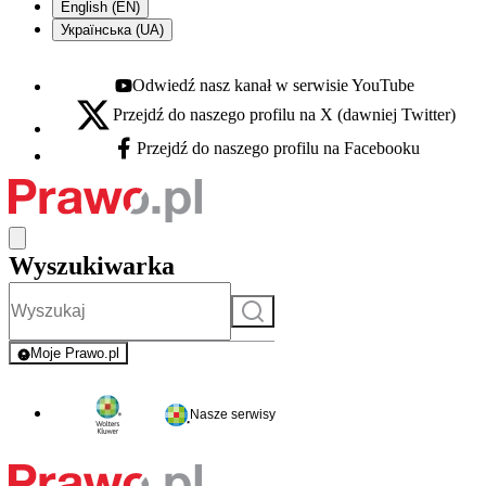
English (EN)
Українська (UA)
Odwiedź nasz kanał w serwisie YouTube
Youtube - otwiera się w nowej karcie
Przejdź do naszego profilu na X (dawniej Twitter)
X - otwiera się w nowej karcie
Przejdź do naszego profilu na Facebooku
Facebook - otwiera się w nowej karcie
Wyszukiwarka
Szukaj
Moje Prawo.pl
- rejestracja i logowanie do serwisu
Nasze serwisy