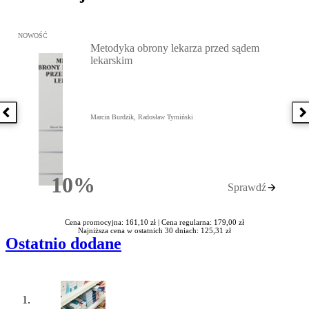
Przejdź do: Metodyka obrony lekarza przed sądem lekarskim, Marc
NOWOŚĆ
Metodyka obrony lekarza przed sądem
lekarskim
Poprzednia książka
N
Marcin Burdzik, Radosław Tymiński
10%
Sprawdź
Rabatu
Cena promocyjna: 161,10 zł |
Cena regularna: 179,00 zł
Najniższa cena w ostatnich 30 dniach: 125,31 zł
Ostatnio dodane