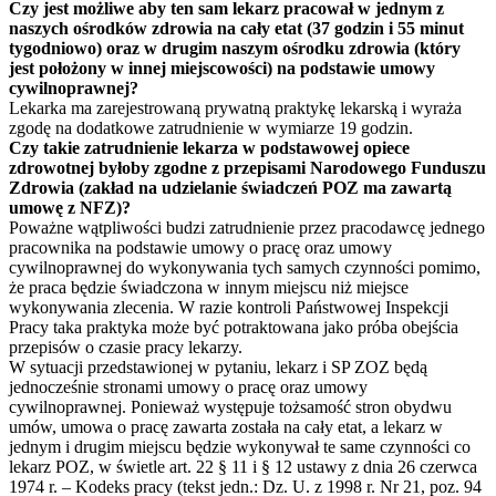
Czy jest możliwe aby ten sam lekarz pracował w jednym z
naszych ośrodków zdrowia na cały etat (37 godzin i 55 minut
tygodniowo) oraz w drugim naszym ośrodku zdrowia (który
jest położony w innej miejscowości) na podstawie umowy
cywilnoprawnej?
Lekarka ma zarejestrowaną prywatną praktykę lekarską i wyraża
zgodę na dodatkowe zatrudnienie w wymiarze 19 godzin.
Czy takie zatrudnienie lekarza w podstawowej opiece
zdrowotnej byłoby zgodne z przepisami Narodowego Funduszu
Zdrowia (zakład na udzielanie świadczeń POZ ma zawartą
umowę z NFZ)?
Poważne wątpliwości budzi zatrudnienie przez pracodawcę jednego
pracownika na podstawie umowy o pracę oraz umowy
cywilnoprawnej do wykonywania tych samych czynności pomimo,
że praca będzie świadczona w innym miejscu niż miejsce
wykonywania zlecenia. W razie kontroli Państwowej Inspekcji
Pracy taka praktyka może być potraktowana jako próba obejścia
przepisów o czasie pracy lekarzy.
W sytuacji przedstawionej w pytaniu, lekarz i SP ZOZ będą
jednocześnie stronami umowy o pracę oraz umowy
cywilnoprawnej. Ponieważ występuje tożsamość stron obydwu
umów, umowa o pracę zawarta została na cały etat, a lekarz w
jednym i drugim miejscu będzie wykonywał te same czynności co
lekarz POZ, w świetle art. 22 § 11 i § 12 ustawy z dnia 26 czerwca
1974 r. – Kodeks pracy (tekst jedn.: Dz. U. z 1998 r. Nr 21, poz. 94