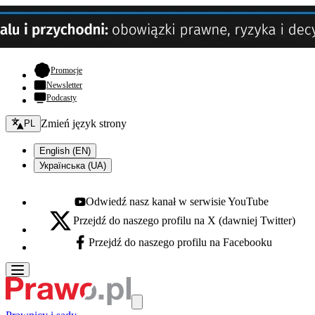
- otwiera się w nowej karcie
Promocje
Newsletter
Podcasty
Zmień język - bieżący:
Zmień język strony
PL
English (EN)
Українська (UA)
Odwiedź nasz kanał w serwisie YouTube
Youtube - otwiera się w nowej karcie
Przejdź do naszego profilu na X (dawniej Twitter)
X - otwiera się w nowej karcie
Przejdź do naszego profilu na Facebooku
Facebook - otwiera się w nowej karcie