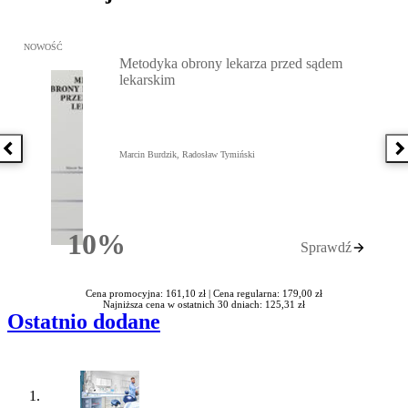
Przejdź do: Metodyka obrony lekarza przed sądem lekarskim, Marc
NOWOŚĆ
Metodyka obrony lekarza przed sądem
lekarskim
Poprzednia książka
N
Marcin Burdzik, Radosław Tymiński
10%
Sprawdź
Rabatu
Cena promocyjna: 161,10 zł |
Cena regularna: 179,00 zł
Najniższa cena w ostatnich 30 dniach: 125,31 zł
Ostatnio dodane