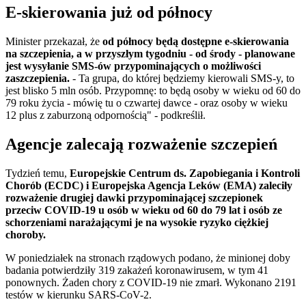
E-skierowania już od północy
Minister przekazał, że
od północy będą dostępne e-skierowania
na szczepienia, a w przyszłym tygodniu - od środy - planowane
jest wysyłanie SMS-ów przypominających o możliwości
zaszczepienia.
-
Ta grupa, do której będziemy kierowali SMS-y, to
jest blisko 5 mln osób. Przypomnę: to będą osoby w wieku od 60 do
79 roku życia - mówię tu o czwartej dawce - oraz osoby w wieku
12 plus z zaburzoną odpornością" - podkreślił.
Agencje zalecają rozważenie szczepień
Tydzień temu,
Europejskie Centrum ds. Zapobiegania i Kontroli
Chorób (ECDC) i Europejska Agencja Leków (EMA) zaleciły
rozważenie drugiej dawki przypominającej szczepionek
przeciw COVID-19 u osób w wieku od 60 do 79 lat i osób ze
schorzeniami narażającymi je na wysokie ryzyko ciężkiej
choroby.
W poniedziałek na stronach rządowych podano, że minionej doby
badania potwierdziły 319 zakażeń koronawirusem, w tym 41
ponownych. Żaden chory z COVID-19 nie zmarł. Wykonano 2191
testów w kierunku SARS-CoV-2.