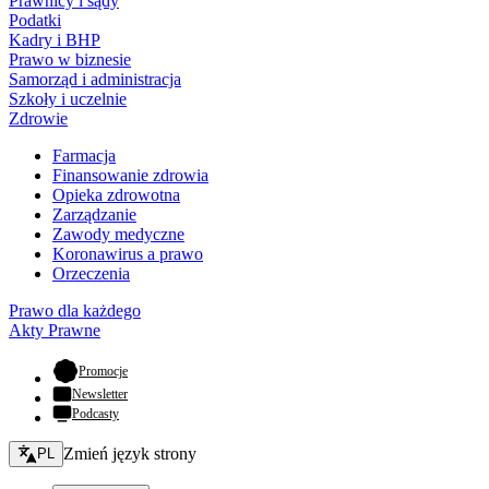
Prawnicy i sądy
Podatki
Kadry i BHP
Prawo w biznesie
Samorząd i administracja
Szkoły i uczelnie
Zdrowie
Farmacja
Finansowanie zdrowia
Opieka zdrowotna
Zarządzanie
Zawody medyczne
Koronawirus a prawo
Orzeczenia
Prawo dla każdego
Akty Prawne
- otwiera się w nowej karcie
Promocje
Newsletter
Podcasty
Zmień język - bieżący:
Zmień język strony
PL