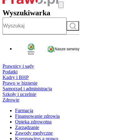
Wyszukiwarka
Szukaj
Nasze serwisy
Prawnicy i sądy
Podatki
Kadry i BHP
Prawo w biznesie
Samorząd i administracja
Szkoły i uczelnie
Zdrowie
Farmacja
Finansowanie zdrowia
Opieka zdrowotna
Zarządzanie
Zawody medyczne
Koronawirus a prawo