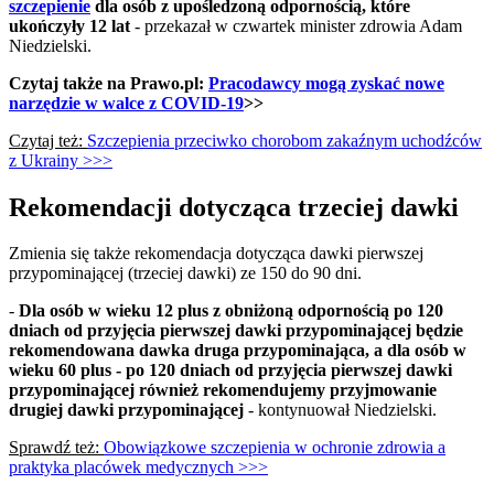
szczepienie
dla osób z upośledzoną odpornością, które
ukończyły 12 lat
- przekazał w czwartek minister zdrowia Adam
Niedzielski.
Czytaj także na Prawo.pl:
Pracodawcy mogą zyskać nowe
narzędzie w walce z COVID-19
>>
Czytaj też:
Szczepienia przeciwko chorobom zakaźnym uchodźców
z Ukrainy >>>
Rekomendacji dotycząca trzeciej dawki
Zmienia się także rekomendacja dotycząca dawki pierwszej
przypominającej (trzeciej dawki) ze 150 do 90 dni.
-
Dla osób w wieku 12 plus z obniżoną odpornością po 120
dniach od przyjęcia pierwszej dawki przypominającej będzie
rekomendowana dawka druga przypominająca, a dla osób w
wieku 60 plus - po 120 dniach od przyjęcia pierwszej dawki
przypominającej również rekomendujemy przyjmowanie
drugiej dawki przypominającej
- kontynuował Niedzielski.
Sprawdź też:
Obowiązkowe szczepienia w ochronie zdrowia a
praktyka placówek medycznych >>>