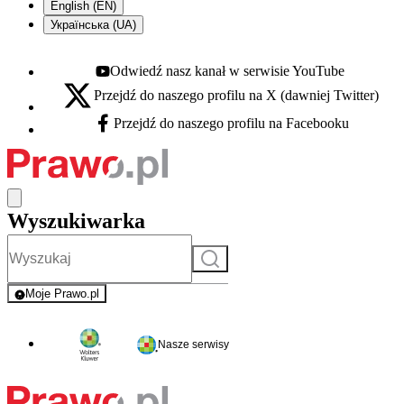
English (EN)
Українська (UA)
Odwiedź nasz kanał w serwisie YouTube
Youtube - otwiera się w nowej karcie
Przejdź do naszego profilu na X (dawniej Twitter)
X - otwiera się w nowej karcie
Przejdź do naszego profilu na Facebooku
Facebook - otwiera się w nowej karcie
Wyszukiwarka
Szukaj
Moje Prawo.pl
- rejestracja i logowanie do serwisu
Nasze serwisy