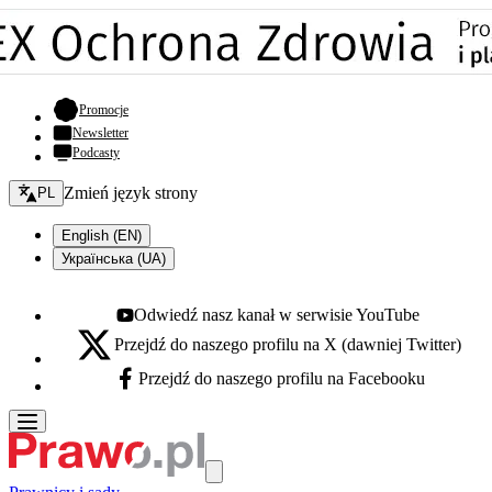
- otwiera się w nowej karcie
Promocje
Newsletter
Podcasty
Zmień język - bieżący:
Zmień język strony
PL
English (EN)
Українська (UA)
Odwiedź nasz kanał w serwisie YouTube
Youtube - otwiera się w nowej karcie
Przejdź do naszego profilu na X (dawniej Twitter)
X - otwiera się w nowej karcie
Przejdź do naszego profilu na Facebooku
Facebook - otwiera się w nowej karcie