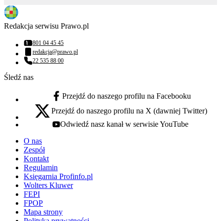
Redakcja serwisu Prawo.pl
801 04 45 45
Numer telefonu:
redakcja@prawo.pl
Adres email:
22 535 88 00
Numer telefonu:
Śledź nas
Przejdź do naszego profilu na Facebooku
facebook - otwiera się w nowej karcie
Przejdź do naszego profilu na X (dawniej Twitter)
x - otwiera się w nowej karcie
Odwiedź nasz kanał w serwisie YouTube
youtube - otwiera się w nowej karcie
O nas
Zespół
Kontakt
Regulamin
Księgarnia Profinfo.pl
Wolters Kluwer
FEPI
FPOP
Mapa strony
Polityka prywatności