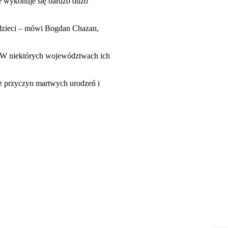
e wykonuje się bardzo dużo
 dzieci – mówi Bogdan Chazan,
h. W niektórych województwach ich
iz przyczyn martwych urodzeń i