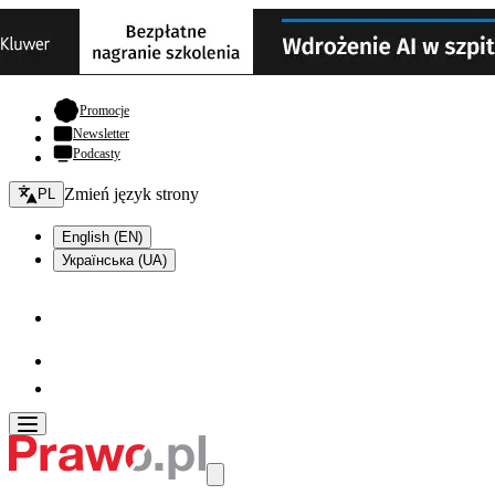
- otwiera się w nowej karcie
Promocje
Newsletter
Podcasty
Zmień język - bieżący:
Zmień język strony
PL
English (EN)
Українська (UA)