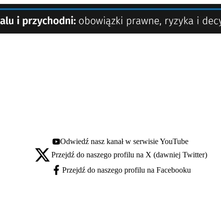
Odwiedź nasz kanał w serwisie YouTube
Youtube - otwiera się w nowej karcie
Przejdź do naszego profilu na X (dawniej Twitter)
X - otwiera się w nowej karcie
Przejdź do naszego profilu na Facebooku
Facebook - otwiera się w nowej karcie