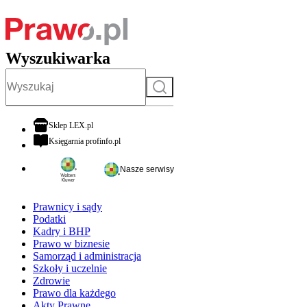
Wyszukiwarka
Szukaj
otwiera się w nowej karcie
Sklep LEX.pl
otwiera się w nowej karcie
Księgarnia profinfo.pl
Nasze serwisy
Prawnicy i sądy
Podatki
Kadry i BHP
Prawo w biznesie
Samorząd i administracja
Szkoły i uczelnie
Zdrowie
Prawo dla każdego
Akty Prawne