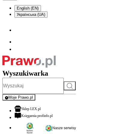
English (EN)
Українська (UA)
Wyszukiwarka
Szukaj
Moje Prawo.pl
- rejestracja i logowanie do serwisu
otwiera się w nowej karcie
Sklep LEX.pl
otwiera się w nowej karcie
Księgarnia profinfo.pl
Nasze serwisy