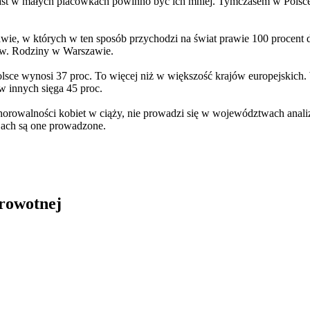
iast w małych placówkach powinno być ich mniej. Tymczasem w Polsc
awie, w których w ten sposób przychodzi na świat prawie 100 procent
 św. Rodziny w Warszawie.
Polsce wynosi 37 proc. To więcej niż w większość krajów europejskic
 w innych sięga 45 proc.
chorowalności kobiet w ciąży, nie prowadzi się w województwach anal
ach są one prowadzone.
drowotnej
in Burdzik, Radosław Tymiński - otwiera się w nowym oknie