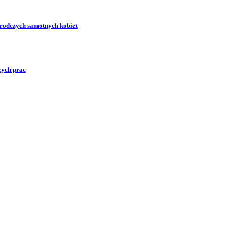
zrodczych samotnych kobiet
zych prac