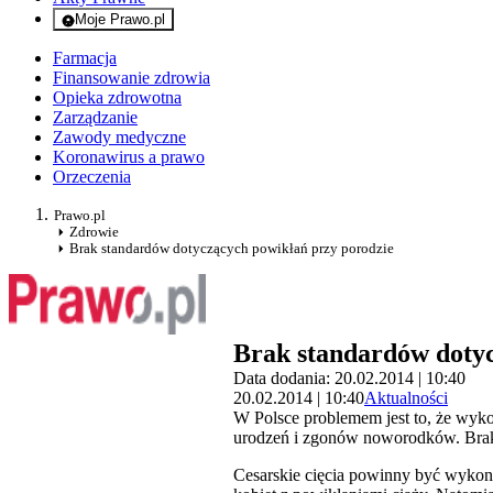
Moje Prawo.pl
- rejestracja i logowanie do serwisu
Farmacja
Finansowanie zdrowia
Opieka zdrowotna
Zarządzanie
Zawody medyczne
Koronawirus a prawo
Orzeczenia
Prawo.pl
Zdrowie
Brak standardów dotyczących powikłań przy porodzie
Brak standardów dotyc
Data dodania: 20.02.2014 | 10:40
20.02.2014 | 10:40
Aktualności
W Polsce problemem jest to, że wyko
urodzeń i zgonów noworodków. Brakuj
Cesarskie cięcia powinny być wykony