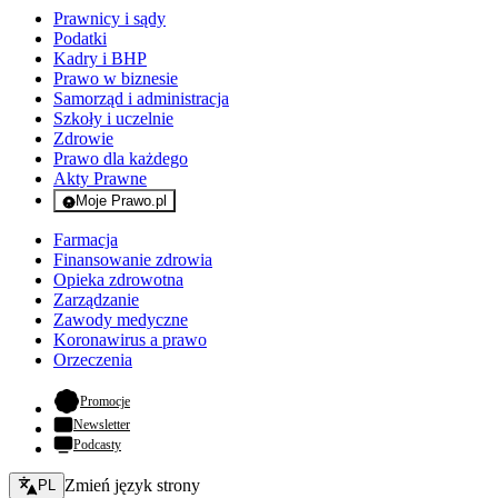
Prawnicy i sądy
Podatki
Kadry i BHP
Prawo w biznesie
Samorząd i administracja
Szkoły i uczelnie
Zdrowie
Prawo dla każdego
Akty Prawne
Moje Prawo.pl
- rejestracja i logowanie do serwisu
Farmacja
Finansowanie zdrowia
Opieka zdrowotna
Zarządzanie
Zawody medyczne
Koronawirus a prawo
Orzeczenia
- otwiera się w nowej karcie
Promocje
Newsletter
Podcasty
Zmień język - bieżący:
Zmień język strony
PL