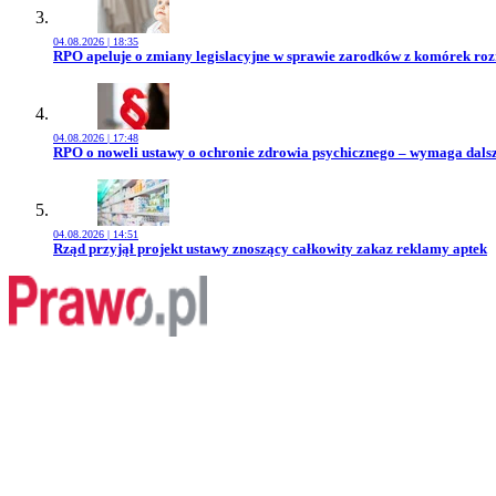
04.08.2026 | 18:35
Przejdź do artykułu:
RPO apeluje o zmiany legislacyjne w sprawie zarodków z komórek ro
04.08.2026 | 17:48
Przejdź do artykułu:
RPO o noweli ustawy o ochronie zdrowia psychicznego – wymaga dals
04.08.2026 | 14:51
Przejdź do artykułu:
Rząd przyjął projekt ustawy znoszący całkowity zakaz reklamy aptek