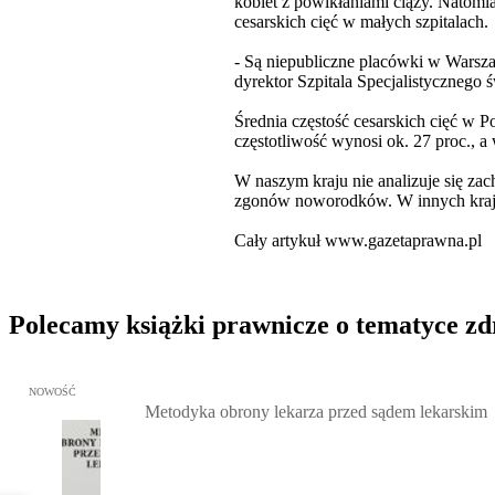
kobiet z powikłaniami ciąży. Natom
cesarskich cięć w małych szpitalach.
- Są niepubliczne placówki w Warsz
dyrektor Szpitala Specjalistycznego
Średnia częstość cesarskich cięć w 
częstotliwość wynosi ok. 27 proc., a
W naszym kraju nie analizuje się za
zgonów noworodków. W innych kraj
Cały artykuł www.gazetaprawna.pl
Polecamy książki prawnicze o tematyce z
Przejdź do: Metodyka obrony lekarza przed sądem lekarskim, Marc
NOWOŚĆ
Metodyka obrony lekarza przed sądem lekarskim