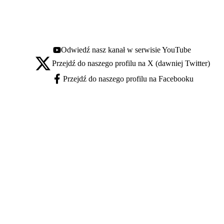
Odwiedź nasz kanał w serwisie YouTube
Youtube - otwiera się w nowej karcie
Przejdź do naszego profilu na X (dawniej Twitter)
X - otwiera się w nowej karcie
Przejdź do naszego profilu na Facebooku
Facebook - otwiera się w nowej karcie