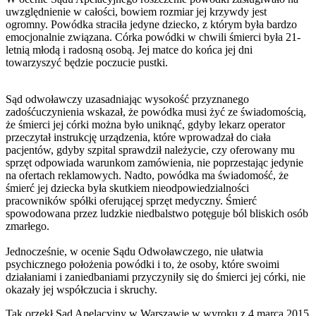
uwzględnienie w całości, bowiem rozmiar jej krzywdy jest
ogromny. Powódka straciła jedyne dziecko, z którym była bardzo
emocjonalnie związana. Córka powódki w chwili śmierci była 21-
letnią młodą i radosną osobą. Jej matce do końca jej dni
towarzyszyć będzie poczucie pustki.
Sąd odwoławczy uzasadniając wysokość przyznanego
zadośćuczynienia wskazał, że powódka musi żyć ze świadomością,
że śmierci jej córki można było uniknąć, gdyby lekarz operator
przeczytał instrukcję urządzenia, które wprowadzał do ciała
pacjentów, gdyby szpital sprawdził należycie, czy oferowany mu
sprzęt odpowiada warunkom zamówienia, nie poprzestając jedynie
na ofertach reklamowych. Nadto, powódka ma świadomość, że
śmierć jej dziecka była skutkiem nieodpowiedzialności
pracowników spółki oferującej sprzęt medyczny. Śmierć
spowodowana przez ludzkie niedbalstwo potęguje ból bliskich osób
zmarłego.
Jednocześnie, w ocenie Sądu Odwoławczego, nie ułatwia
psychicznego położenia powódki i to, że osoby, które swoimi
działaniami i zaniedbaniami przyczyniły się do śmierci jej córki, nie
okazały jej współczucia i skruchy.
Tak orzekł Sąd Apelacyjny w Warszawie w wyroku z 4 marca 2015