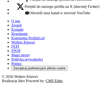
facebook - otwiera się w nowej karcie
Przejdź do naszego profilu na X (dawniej Twitter)
x - otwiera się w nowej karcie
Odwiedź nasz kanał w serwisie YouTube
youtube - otwiera się w nowej karcie
O nas
Zespół
Kontakt
Regulamin
Księgarnia Profinfo.pl
Wolters Kluwer
FEPI
FPOP
Mapa strony
Polityka prywatności
Pomoc
Zarządzaj preferencjami plików cookie
© 2026 Wolters Kluwer
Realizacja Ideo Powered by:
CMS Edito