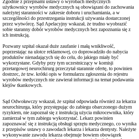
Zgodnie z przepisami ustawy o wyrobach medycznych
użytkownicy wyrobów medycznych są obowiązani do zachowania
należytej staranności w zakresie doboru i uruchamiania, a w
szczególności do przestrzegania instrukcji używania dostarczonej
przez wytwórcę. Sąd Apelacyjny wskazał, że trudno wyobrazić
sobie staranny dobór wyrobów medycznych bez zapoznania się z
ich instrukcją.
Pozwany szpital okazał duże zaufanie i małą wnikliwość,
poprzestając na ulotce reklamowej, co doprowadziło do nabycia
produktów nienadających się do celu, do jakiego miały być
wykorzystane. Gdyby przy tym uczestniczący w komisji
przetargowej neurochirurg przeczytał starannie ofertę, to powinien
dostrzec, że tzw. krótki opis w formularzu zgłoszenia do rejestru
wyrobów medycznych nie zawierał informacji na temat podawania
klejów tkankowych.
Sąd Odwoławczy wskazał, że szpital odpowiada również za lekarza
neurochirurga, który przystępując do zabiegu obarczonego dużym
ryzykiem, nie zapoznał się z instrukcją użycia mikrocewnika, który
zamierzał w tym zabiegu wykorzystać. Lekarz powinien
zapoznawać się z instrukcją obsługi sprzętu medycznego, co wynika
z przepisów ustawy o zawodach lekarza i lekarza dentysty. Należyte
wykonywanie zawodu lekarza obejmuje bowiem obowiązek