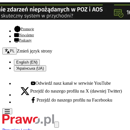
- otwiera się w nowej karcie
Promocje
Newsletter
Podcasty
Zmień język - bieżący:
Zmień język strony
PL
English (EN)
Українська (UA)
Odwiedź nasz kanał w serwisie YouTube
Youtube - otwiera się w nowej karcie
Przejdź do naszego profilu na X (dawniej Twitter)
X - otwiera się w nowej karcie
Przejdź do naszego profilu na Facebooku
Facebook - otwiera się w nowej karcie