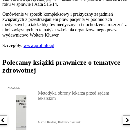
roku w sprawie I ACa 515/14,
Omówienie w sposób kompleksowy i praktyczny zagadnień
związanych z przestrzeganiem praw pacjenta w podmiotach
medycznych, a także błędów medycznych i dochodzenia roszczeń z
nimi związanych to tematyka szkolenia organizowanego przez
wydawnictwo Wolters Kluwer.
Szczegóły:
www.profinfo.pl
Polecamy książki prawnicze o tematyce
zdrowotnej
Przejdź do: Metodyka obrony lekarza przed sądem lekarskim, Marc
NOWOŚĆ
Metodyka obrony lekarza przed sądem
lekarskim
Poprzednia książka
N
Marcin Burdzik, Radosław Tymiński