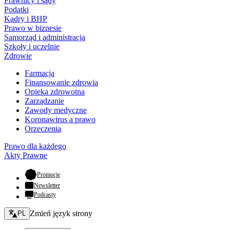
Prawnicy i sądy
Podatki
Kadry i BHP
Prawo w biznesie
Samorząd i administracja
Szkoły i uczelnie
Zdrowie
Farmacja
Finansowanie zdrowia
Opieka zdrowotna
Zarządzanie
Zawody medyczne
Koronawirus a prawo
Orzeczenia
Prawo dla każdego
Akty Prawne
- otwiera się w nowej karcie
Promocje
Newsletter
Podcasty
Zmień język - bieżący:
Zmień język strony
PL