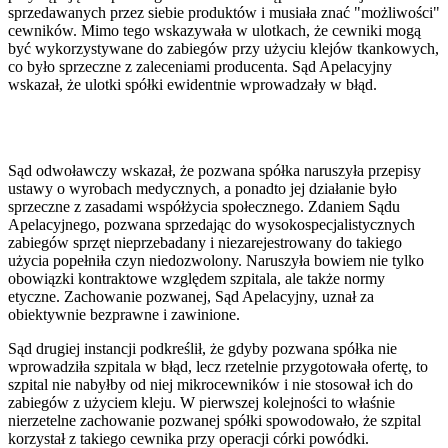
sprzedawanych przez siebie produktów i musiała znać "możliwości"
cewników. Mimo tego wskazywała w ulotkach, że cewniki mogą
być wykorzystywane do zabiegów przy użyciu klejów tkankowych,
co było sprzeczne z zaleceniami producenta. Sąd Apelacyjny
wskazał, że ulotki spółki ewidentnie wprowadzały w błąd.
Sąd odwoławczy wskazał, że pozwana spółka naruszyła przepisy
ustawy o wyrobach medycznych, a ponadto jej działanie było
sprzeczne z zasadami współżycia społecznego. Zdaniem Sądu
Apelacyjnego, pozwana sprzedając do wysokospecjalistycznych
zabiegów sprzęt nieprzebadany i niezarejestrowany do takiego
użycia popełniła czyn niedozwolony. Naruszyła bowiem nie tylko
obowiązki kontraktowe względem szpitala, ale także normy
etyczne. Zachowanie pozwanej, Sąd Apelacyjny, uznał za
obiektywnie bezprawne i zawinione.
Sąd drugiej instancji podkreślił, że gdyby pozwana spółka nie
wprowadziła szpitala w błąd, lecz rzetelnie przygotowała ofertę, to
szpital nie nabyłby od niej mikrocewników i nie stosował ich do
zabiegów z użyciem kleju. W pierwszej kolejności to właśnie
nierzetelne zachowanie pozwanej spółki spowodowało, że szpital
korzystał z takiego cewnika przy operacji córki powódki.