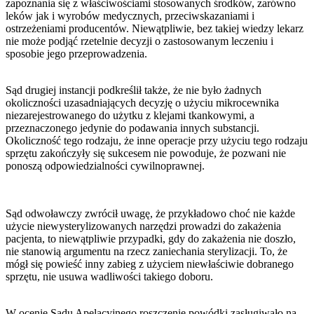
zapoznania się z właściwościami stosowanych środków, zarówno
leków jak i wyrobów medycznych, przeciwskazaniami i
ostrzeżeniami producentów. Niewątpliwie, bez takiej wiedzy lekarz
nie może podjąć rzetelnie decyzji o zastosowanym leczeniu i
sposobie jego przeprowadzenia.
Sąd drugiej instancji podkreślił także, że nie było żadnych
okoliczności uzasadniających decyzję o użyciu mikrocewnika
niezarejestrowanego do użytku z klejami tkankowymi, a
przeznaczonego jedynie do podawania innych substancji.
Okoliczność tego rodzaju, że inne operacje przy użyciu tego rodzaju
sprzętu zakończyły się sukcesem nie powoduje, że pozwani nie
ponoszą odpowiedzialności cywilnoprawnej.
Sąd odwoławczy zwrócił uwagę, że przykładowo choć nie każde
użycie niewysterylizowanych narzędzi prowadzi do zakażenia
pacjenta, to niewątpliwie przypadki, gdy do zakażenia nie doszło,
nie stanowią argumentu na rzecz zaniechania sterylizacji. To, że
mógł się powieść inny zabieg z użyciem niewłaściwie dobranego
sprzętu, nie usuwa wadliwości takiego doboru.
W ocenie Sądu Apelacyjnego roszczenie powódki zasługiwało na