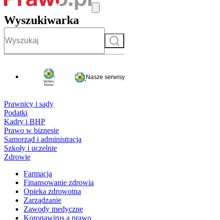
Wyszukiwarka
Szukaj
Nasze serwisy
Prawnicy i sądy
Podatki
Kadry i BHP
Prawo w biznesie
Samorząd i administracja
Szkoły i uczelnie
Zdrowie
Farmacja
Finansowanie zdrowia
Opieka zdrowotna
Zarządzanie
Zawody medyczne
Koronawirus a prawo