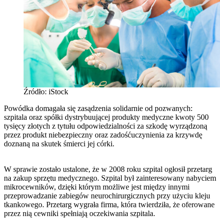
Źródło: iStock
Powódka domagała się zasądzenia solidarnie od pozwanych:
szpitala oraz spółki dystrybuującej produkty medyczne kwoty 500
tysięcy złotych z tytułu odpowiedzialności za szkodę wyrządzoną
przez produkt niebezpieczny oraz zadośćuczynienia za krzywdę
doznaną na skutek śmierci jej córki.
W sprawie zostało ustalone, że w 2008 roku szpital ogłosił przetarg
na zakup sprzętu medycznego. Szpital był zainteresowany nabyciem
mikrocewników, dzięki którym możliwe jest między innymi
przeprowadzanie zabiegów neurochirurgicznych przy użyciu kleju
tkankowego. Przetarg wygrała firma, która twierdziła, że oferowane
przez nią cewniki spełniają oczekiwania szpitala.