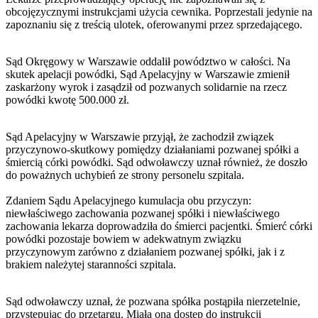
obcojęzycznymi instrukcjami użycia cewnika. Poprzestali jedynie na
zapoznaniu się z treścią ulotek, oferowanymi przez sprzedającego.
Sąd Okręgowy w Warszawie oddalił powództwo w całości. Na
skutek apelacji powódki, Sąd Apelacyjny w Warszawie zmienił
zaskarżony wyrok i zasądził od pozwanych solidarnie na rzecz
powódki kwotę 500.000 zł.
Sąd Apelacyjny w Warszawie przyjął, że zachodził związek
przyczynowo-skutkowy pomiędzy działaniami pozwanej spółki a
śmiercią córki powódki. Sąd odwoławczy uznał również, że doszło
do poważnych uchybień ze strony personelu szpitala.
Zdaniem Sądu Apelacyjnego kumulacja obu przyczyn:
niewłaściwego zachowania pozwanej spółki i niewłaściwego
zachowania lekarza doprowadziła do śmierci pacjentki. Śmierć córki
powódki pozostaje bowiem w adekwatnym związku
przyczynowym zarówno z działaniem pozwanej spółki, jak i z
brakiem należytej staranności szpitala.
Sąd odwoławczy uznał, że pozwana spółka postąpiła nierzetelnie,
przystępując do przetargu. Miała ona dostęp do instrukcji