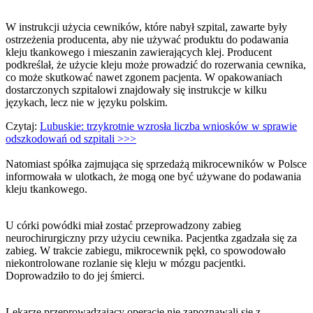
W instrukcji użycia cewników, które nabył szpital, zawarte były
ostrzeżenia producenta, aby nie używać produktu do podawania
kleju tkankowego i mieszanin zawierających klej. Producent
podkreślał, że użycie kleju może prowadzić do rozerwania cewnika,
co może skutkować nawet zgonem pacjenta. W opakowaniach
dostarczonych szpitalowi znajdowały się instrukcje w kilku
językach, lecz nie w języku polskim.
Czytaj:
Lubuskie: trzykrotnie wzrosła liczba wniosków w sprawie
odszkodowań od szpitali >>>
Natomiast spółka zajmująca się sprzedażą mikrocewników w Polsce
informowała w ulotkach, że mogą one być używane do podawania
kleju tkankowego.
U córki powódki miał zostać przeprowadzony zabieg
neurochirurgiczny przy użyciu cewnika. Pacjentka zgadzała się za
zabieg. W trakcie zabiegu, mikrocewnik pękł, co spowodowało
niekontrolowane rozlanie się kleju w mózgu pacjentki.
Doprowadziło to do jej śmierci.
Lekarze przeprowadzający operację nie zapoznawali się z