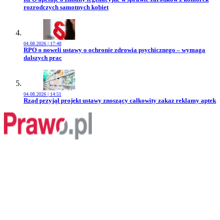
rozrodczych samotnych kobiet
04.08.2026 | 17:48
Przejdź do artykułu:
RPO o noweli ustawy o ochronie zdrowia psychicznego – wymaga
dalszych prac
04.08.2026 | 14:51
Przejdź do artykułu:
Rząd przyjął projekt ustawy znoszący całkowity zakaz reklamy aptek