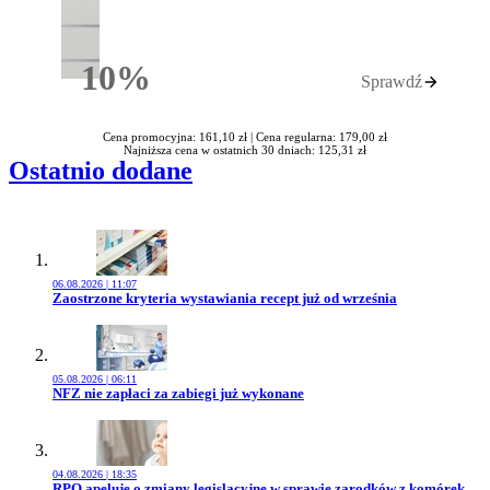
10%
Sprawdź
Rabatu
Cena promocyjna: 161,10 zł |
Cena regularna: 179,00 zł
Najniższa cena w ostatnich 30 dniach: 125,31 zł
Ostatnio dodane
06.08.2026 | 11:07
Przejdź do artykułu:
Zaostrzone kryteria wystawiania recept już od września
05.08.2026 | 06:11
Przejdź do artykułu:
NFZ nie zapłaci za zabiegi już wykonane
04.08.2026 | 18:35
Przejdź do artykułu:
RPO apeluje o zmiany legislacyjne w sprawie zarodków z komórek