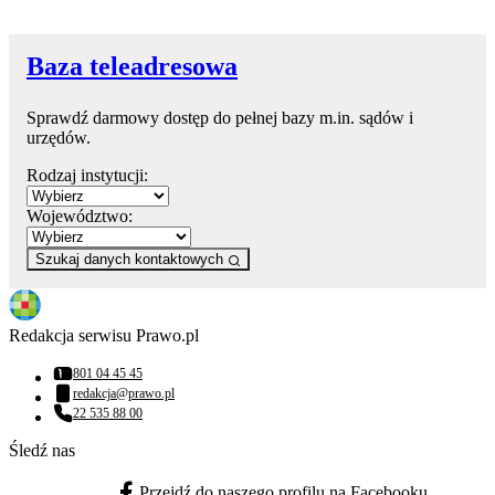
Baza teleadresowa
Sprawdź darmowy dostęp do pełnej bazy m.in. sądów i
urzędów.
Rodzaj instytucji:
Województwo:
Szukaj danych kontaktowych
Redakcja serwisu Prawo.pl
801 04 45 45
Numer telefonu:
redakcja@prawo.pl
Adres email:
22 535 88 00
Numer telefonu:
Śledź nas
Przejdź do naszego profilu na Facebooku