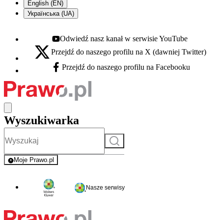
English (EN)
Українська (UA)
Odwiedź nasz kanał w serwisie YouTube
Youtube - otwiera się w nowej karcie
Przejdź do naszego profilu na X (dawniej Twitter)
X - otwiera się w nowej karcie
Przejdź do naszego profilu na Facebooku
Facebook - otwiera się w nowej karcie
Wyszukiwarka
Szukaj
Moje Prawo.pl
- rejestracja i logowanie do serwisu
Nasze serwisy