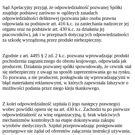
Sąd Apelacyjny przyjął, że odpowiedzialność pozwanej Spółki
znajduje podstawę zarówno w ogólnych zasadach
odpowiedzialności deliktowej (pozwana jako osoba prawna
odpowiada na podstawie art. 416 k.c. za zaniechania nadzorcze jej
organu oraz na podstawie art. 430 k.c. za działania jej
pracowników), jak i w przepisach dotyczących odpowiedzialności
za szkodę wyrządzoną przez produkt niebezpieczny.
Zgodnie z art. 4495 § 2 zd. 2 k.c. pozwana wprowadzając produkt
pochodzenia zagranicznego do obrotu krajowego, odpowiada jak
producent. Działania pozwanej spółki spowodowały, że cewnik stał
się niebezpieczny z uwagi na sposób zaprezentowania go na rynku.
To pozwana, a nie producent, posługiwała się wprowadzającymi w
błąd materiałami reklamowymi, w których zapewniała fałszywie o
możliwości podania przez niego kleju tkankowego.
Z kolei odpowiedzialność szpitala (i jego następcy prawnego)
wobec powódki opiera się na art. 430 k.c. Zachodzi tu po pierwsze
odpowiedzialność za winę organizacyjną, tj. brak właściwych
mechanizmów kontrolnych na etapie dokonywania zakupu
wyrobów medycznych. Szpital przeprowadzając postępowanie
przetargowe nie żądał od oferentów załączenia instrukcji używania.