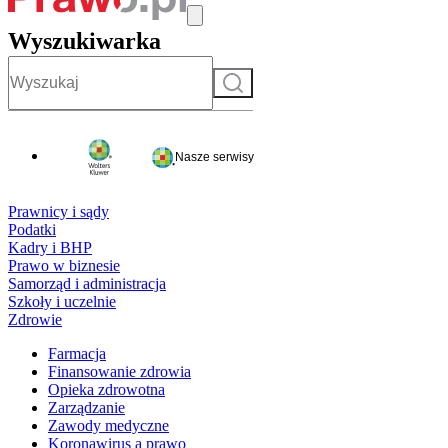
Wyszukiwarka
Szukaj
Nasze serwisy
Prawnicy i sądy
Podatki
Kadry i BHP
Prawo w biznesie
Samorząd i administracja
Szkoły i uczelnie
Zdrowie
Farmacja
Finansowanie zdrowia
Opieka zdrowotna
Zarządzanie
Zawody medyczne
Koronawirus a prawo