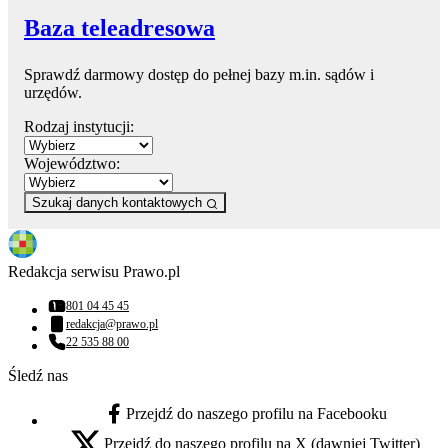
Baza teleadresowa
Sprawdź darmowy dostęp do pełnej bazy m.in. sądów i
urzędów.
Rodzaj instytucji:
Województwo:
Szukaj danych kontaktowych
Redakcja serwisu Prawo.pl
801 04 45 45
Numer telefonu:
redakcja@prawo.pl
Adres email:
22 535 88 00
Numer telefonu:
Śledź nas
Przejdź do naszego profilu na Facebooku
facebook - otwiera się w nowej karcie
Przejdź do naszego profilu na X (dawniej Twitter)