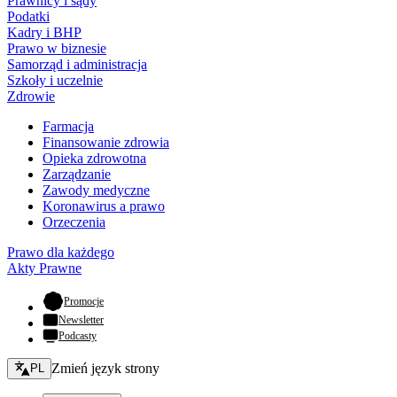
Prawnicy i sądy
Podatki
Kadry i BHP
Prawo w biznesie
Samorząd i administracja
Szkoły i uczelnie
Zdrowie
Farmacja
Finansowanie zdrowia
Opieka zdrowotna
Zarządzanie
Zawody medyczne
Koronawirus a prawo
Orzeczenia
Prawo dla każdego
Akty Prawne
- otwiera się w nowej karcie
Promocje
Newsletter
Podcasty
Zmień język - bieżący:
Zmień język strony
PL