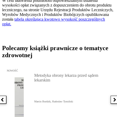
W celu ułatwienia podmiotom odpowiedzialnym ustalenia
wysokości opłat związanych z dopuszczeniem do obrotu produktu
leczniczego, na stronie Urzędu Rejestracji Produktów Leczniczych,
Wyrobów Medycznych i Produktów Biobójczych opublikowana
została
tabela określająca kwotowo wysokość poszczególnych
opłat.
Polecamy książki prawnicze o tematyce
zdrowotnej
Przejdź do: Metodyka obrony lekarza przed sądem lekarskim, Marc
NOWOŚĆ
Metodyka obrony lekarza przed sądem
lekarskim
Poprzednia książka
N
Marcin Burdzik, Radosław Tymiński