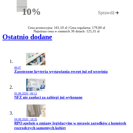
10%
Sprawdź
Rabatu
Cena promocyjna: 161,10 zł |
Cena regularna: 179,00 zł
Najniższa cena w ostatnich 30 dniach: 125,31 zł
Ostatnio dodane
06:07
Przejdź do artykułu:
Zaostrzone kryteria wystawiania recept już od września
05.08.2026 | 06:11
Przejdź do artykułu:
NFZ nie zapłaci za zabiegi już wykonane
04.08.2026 | 18:35
Przejdź do artykułu:
RPO apeluje o zmiany legislacyjne w sprawie zarodków z komórek
rozrodczych samotnych kobiet