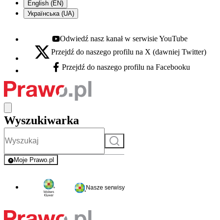
English (EN)
Українська (UA)
Odwiedź nasz kanał w serwisie YouTube
Youtube - otwiera się w nowej karcie
Przejdź do naszego profilu na X (dawniej Twitter)
X - otwiera się w nowej karcie
Przejdź do naszego profilu na Facebooku
Facebook - otwiera się w nowej karcie
Wyszukiwarka
Szukaj
Moje Prawo.pl
- rejestracja i logowanie do serwisu
Nasze serwisy