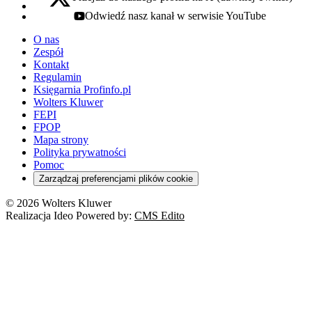
x - otwiera się w nowej karcie
Odwiedź nasz kanał w serwisie YouTube
youtube - otwiera się w nowej karcie
O nas
Zespół
Kontakt
Regulamin
Księgarnia Profinfo.pl
Wolters Kluwer
FEPI
FPOP
Mapa strony
Polityka prywatności
Pomoc
Zarządzaj preferencjami plików cookie
© 2026 Wolters Kluwer
Realizacja Ideo Powered by:
CMS Edito