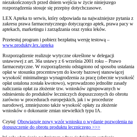
niezakończonych przed dniem wejścia w życie niniejszego
rozporządzenia stosuje się przepisy dotychczasowe.
LEX Apteka to serwis, który odpowiada na najważniejsze pytania z
zakresu prawa farmaceutycznego dotyczącego aptek, prawa pacy w
aptekach, marketingu i zarządzania oraz rynku leków.
Przetestuj program i pobierz bezpłatną wersję testową –
www.produkty.lex./apteka
Rozporządzenie realizuje wytyczne określone w delegacji
ustawowej z art. 36a ustawy z 6 września 2001 roku – Prawo
farmaceutyczne. W rozporządzeniu odstąpiono od sposobu ustalania
opłat w stosunku procentowym do kwoty bazowej stanowiącej
wysokość minimalnego wynagrodzenia za pracę (obecnie wysokość
opłat ustalona została kwotowo), wprowadzono jednolite zasady
naliczania opłat za złożenie tzw. wniosków zgrupowanych w
odniesieniu do produktów leczniczych dopuszczonych do obrotu
zarówno w procedurach europejskich, jak i w procedurze
narodowej, zmniejszono także wysokość opłaty za złożenie
wniosków o dokonanie zmian niewielkich typu IA.
Czytaj:
Obowiązuje nowy wzór wniosku o wydanie pozwolenia na
dopuszczenie do obrotu produktu leczniczego >>>