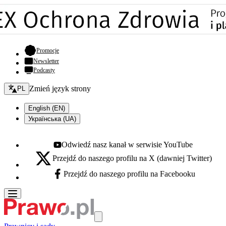
- otwiera się w nowej karcie
Promocje
Newsletter
Podcasty
Zmień język - bieżący:
Zmień język strony
PL
English (EN)
Українська (UA)
Odwiedź nasz kanał w serwisie YouTube
Youtube - otwiera się w nowej karcie
Przejdź do naszego profilu na X (dawniej Twitter)
X - otwiera się w nowej karcie
Przejdź do naszego profilu na Facebooku
Facebook - otwiera się w nowej karcie