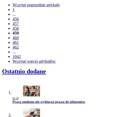
Wczytaj poprzednie artykuły
1
...
456
457
458
459
460
461
462
...
1042
Wczytaj więcej artykułów
Ostatnio dodane
05:29
Przejdź do artykułu:
Praca studenta nie wyklucza prawa do alimentów