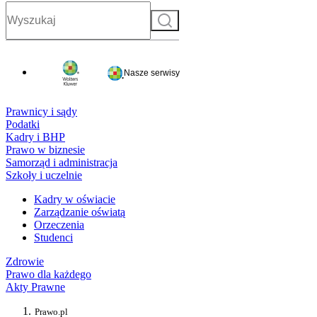
Szukaj
Nasze serwisy
Prawnicy i sądy
Podatki
Kadry i BHP
Prawo w biznesie
Samorząd i administracja
Szkoły i uczelnie
Kadry w oświacie
Zarządzanie oświatą
Orzeczenia
Studenci
Zdrowie
Prawo dla każdego
Akty Prawne
Prawo.pl