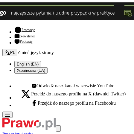
- otwiera się w nowej karcie
Promocje
Newsletter
Podcasty
Zmień język - bieżący:
Zmień język strony
PL
English (EN)
Українська (UA)
Odwiedź nasz kanał w serwisie YouTube
Youtube - otwiera się w nowej karcie
Przejdź do naszego profilu na X (dawniej Twitter)
X - otwiera się w nowej karcie
Przejdź do naszego profilu na Facebooku
Facebook - otwiera się w nowej karcie