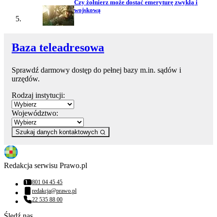
Czy żołnierz może dostać emeryturę zwykłą i
wojskową
Baza teleadresowa
Sprawdź darmowy dostęp do pełnej bazy m.in. sądów i
urzędów.
Rodzaj instytucji:
Województwo:
Szukaj danych kontaktowych
Redakcja serwisu Prawo.pl
801 04 45 45
Numer telefonu:
redakcja@prawo.pl
Adres email:
22 535 88 00
Numer telefonu:
Śledź nas