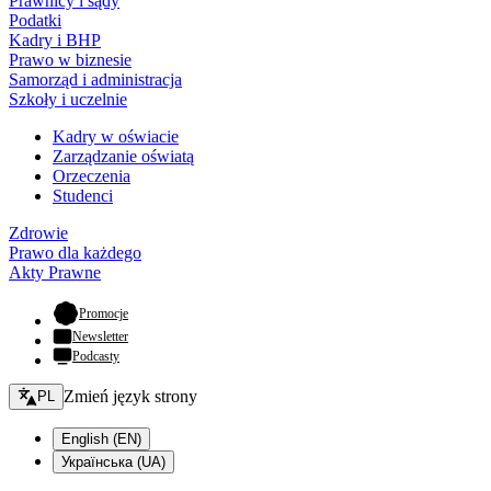
Prawnicy i sądy
Podatki
Kadry i BHP
Prawo w biznesie
Samorząd i administracja
Szkoły i uczelnie
Kadry w oświacie
Zarządzanie oświatą
Orzeczenia
Studenci
Zdrowie
Prawo dla każdego
Akty Prawne
- otwiera się w nowej karcie
Promocje
Newsletter
Podcasty
Zmień język - bieżący:
Zmień język strony
PL
English (EN)
Українська (UA)