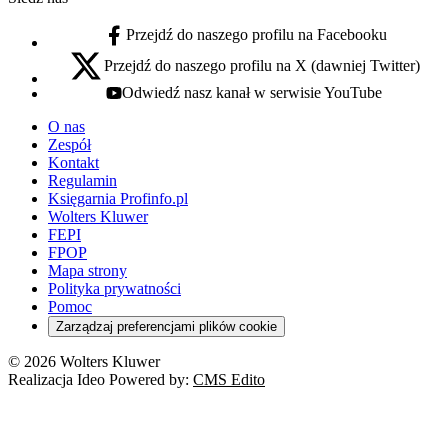
Przejdź do naszego profilu na Facebooku
facebook - otwiera się w nowej karcie
Przejdź do naszego profilu na X (dawniej Twitter)
x - otwiera się w nowej karcie
Odwiedź nasz kanał w serwisie YouTube
youtube - otwiera się w nowej karcie
O nas
Zespół
Kontakt
Regulamin
Księgarnia Profinfo.pl
Wolters Kluwer
FEPI
FPOP
Mapa strony
Polityka prywatności
Pomoc
Zarządzaj preferencjami plików cookie
© 2026 Wolters Kluwer
Realizacja Ideo Powered by:
CMS Edito