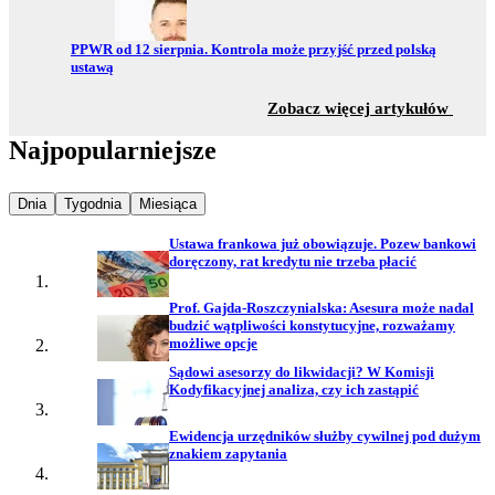
Przejdź do:
PPWR od 12 sierpnia. Kontrola może przyjść przed polską
ustawą
z sekc
Zobacz więcej artykułów
Najpopularniejsze
Najpopularniejsze wiadomości z
Najpopularniejsze wiadomości z
Najpopularniejsze wiadomości z
Dnia
Tygodnia
Miesiąca
Ustawa frankowa już obowiązuje. Pozew bankowi
doręczony, rat kredytu nie trzeba płacić
Prof. Gajda-Roszczynialska: Asesura może nadal
budzić wątpliwości konstytucyjne, rozważamy
możliwe opcje
Sądowi asesorzy do likwidacji? W Komisji
Kodyfikacyjnej analiza, czy ich zastąpić
Ewidencja urzędników służby cywilnej pod dużym
znakiem zapytania