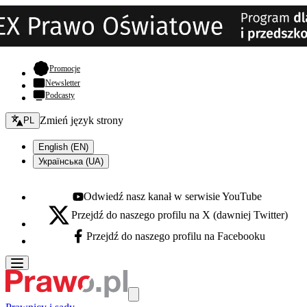
- otwiera się w nowej karcie
Promocje
Newsletter
Podcasty
Zmień język - bieżący:
Zmień język strony
PL
English (EN)
Українська (UA)
Odwiedź nasz kanał w serwisie YouTube
Youtube - otwiera się w nowej karcie
Przejdź do naszego profilu na X (dawniej Twitter)
X - otwiera się w nowej karcie
Przejdź do naszego profilu na Facebooku
Facebook - otwiera się w nowej karcie