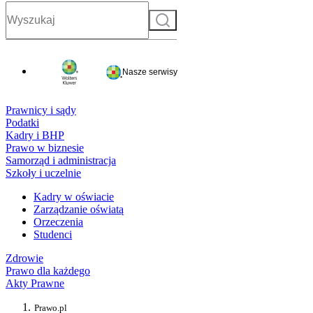
Szukaj
Nasze serwisy
Prawnicy i sądy
Podatki
Kadry i BHP
Prawo w biznesie
Samorząd i administracja
Szkoły i uczelnie
Kadry w oświacie
Zarządzanie oświatą
Orzeczenia
Studenci
Zdrowie
Prawo dla każdego
Akty Prawne
Prawo.pl