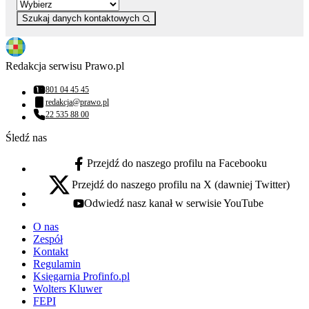
Szukaj danych kontaktowych
Redakcja serwisu Prawo.pl
801 04 45 45
Numer telefonu:
redakcja@prawo.pl
Adres email:
22 535 88 00
Numer telefonu:
Śledź nas
Przejdź do naszego profilu na Facebooku
facebook - otwiera się w nowej karcie
Przejdź do naszego profilu na X (dawniej Twitter)
x - otwiera się w nowej karcie
Odwiedź nasz kanał w serwisie YouTube
youtube - otwiera się w nowej karcie
O nas
Zespół
Kontakt
Regulamin
Księgarnia Profinfo.pl
Wolters Kluwer
FEPI