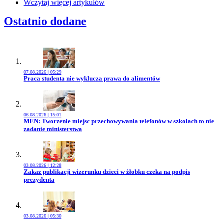
Wczytaj więcej artykułów
Ostatnio dodane
07.08.2026 | 05:29
Przejdź do artykułu:
Praca studenta nie wyklucza prawa do alimentów
06.08.2026 | 15:01
Przejdź do artykułu:
MEN: Tworzenie miejsc przechowywania telefonów w szkołach to nie
zadanie ministerstwa
03.08.2026 | 12:28
Przejdź do artykułu:
Zakaz publikacji wizerunku dzieci w żłobku czeka na podpis
prezydenta
03.08.2026 | 05:30