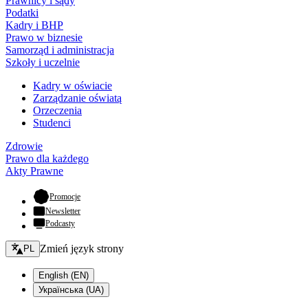
Prawnicy i sądy
Podatki
Kadry i BHP
Prawo w biznesie
Samorząd i administracja
Szkoły i uczelnie
Kadry w oświacie
Zarządzanie oświatą
Orzeczenia
Studenci
Zdrowie
Prawo dla każdego
Akty Prawne
- otwiera się w nowej karcie
Promocje
Newsletter
Podcasty
Zmień język - bieżący:
Zmień język strony
PL
English (EN)
Українська (UA)