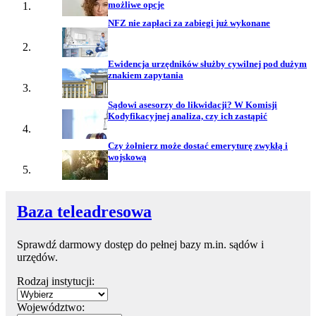
możliwe opcje
NFZ nie zapłaci za zabiegi już wykonane
Ewidencja urzędników służby cywilnej pod dużym
znakiem zapytania
Sądowi asesorzy do likwidacji? W Komisji
Kodyfikacyjnej analiza, czy ich zastąpić
Czy żołnierz może dostać emeryturę zwykłą i
wojskową
Baza teleadresowa
Sprawdź darmowy dostęp do pełnej bazy m.in. sądów i
urzędów.
Rodzaj instytucji:
Województwo: