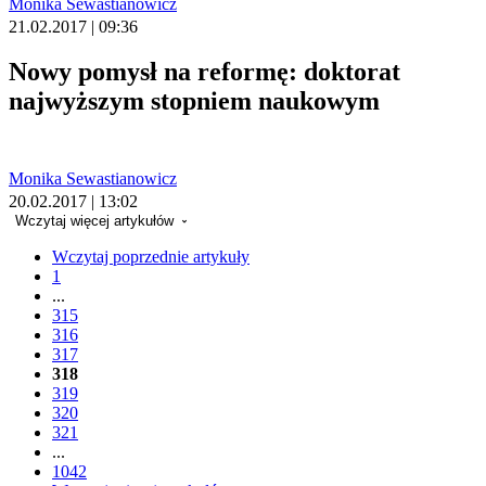
Monika Sewastianowicz
21.02.2017 | 09:36
Nowy pomysł na reformę: doktorat
najwyższym stopniem naukowym
Monika Sewastianowicz
20.02.2017 | 13:02
Wczytaj więcej artykułów
Wczytaj poprzednie artykuły
1
...
315
316
317
318
319
320
321
...
1042