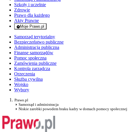
Szkoły i uczelnie
Zdrowie
Prawo dla każdego
Akty Prawne
Moje Prawo.pl
- rejestracja i logowanie do serwisu
Samorząd terytorialny
Bezpieczeństwo publiczne
Administracja publiczna
Finanse samorządów
Pomoc społeczna
Zamówienia publiczne
Kontrola zarządcza
Orzeczenia
Służba cywilna
Wojsko
Wybory
Prawo.pl
Samorząd i administracja
Niskie zarobki powodem braku kadry w domach pomocy społecznej