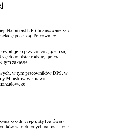
ej
ej. Natomiast DPS finansowane są z
rpelację poselską. Pracownicy
powoduje to przy zmieniającym się
ię do minister rodziny, pracy i
w tym zakresie.
dowych, w tym pracowników DPS, w
ady Ministrów w sprawie
amorządowego.
zenia zasadniczego, stąd zarówno
owników zatrudnionych na podstawie