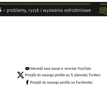
Odwiedź nasz kanał w serwisie YouTube
Youtube - otwiera się w nowej karcie
Przejdź do naszego profilu na X (dawniej Twitter)
X - otwiera się w nowej karcie
Przejdź do naszego profilu na Facebooku
Facebook - otwiera się w nowej karcie