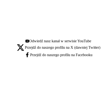
Odwiedź nasz kanał w serwisie YouTube
Youtube - otwiera się w nowej karcie
Przejdź do naszego profilu na X (dawniej Twitter)
X - otwiera się w nowej karcie
Przejdź do naszego profilu na Facebooku
Facebook - otwiera się w nowej karcie