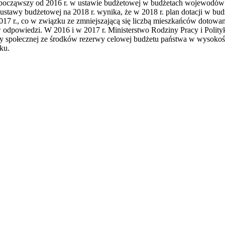
e począwszy od 2016 r. w ustawie budżetowej w budżetach wojewodó
Z ustawy budżetowej na 2018 r. wynika, że w 2018 r. plan dotacji w b
17 r., co w związku ze zmniejszającą się liczbą mieszkańców dotowan
odpowiedzi. W 2016 i w 2017 r. Ministerstwo Rodziny Pracy i Polity
społecznej ze środków rezerwy celowej budżetu państwa w wysokości
ku.
awrońska-Baran , Ewa Wiktorowska, Adam Wiktorowski - otwiera się