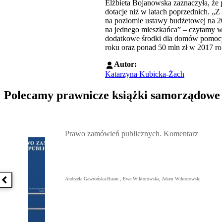
Elżbieta Bojanowska zaznaczyła, ż
dotacje niż w latach poprzednich. „
na poziomie ustawy budżetowej na 20
na jednego mieszkańca” – czytamy w 
dodatkowe środki dla domów pomocy 
roku oraz ponad 50 mln zł w 2017 ro
Autor:
Katarzyna Kubicka-Żach
Polecamy prawnicze książki samorządowe
Przejdź do: Prawo zamówień publicznych. Komentarz, Andrzela G
Prawo zamówień publicznych. Komentarz
Andrzela Gawrońska-Baran , Ewa Wiktorowska, Adam Wiktorowski
Poprzednia książka