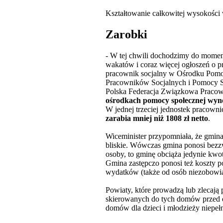
Kształtowanie całkowitej wysokośc
Zarobki
- W tej chwili dochodzimy do moment
wakatów i coraz więcej ogłoszeń o p
pracownik socjalny w Ośrodku Pomo
Pracowników Socjalnych i Pomocy S
Polska Federacja Związkowa Pracown
ośrodkach pomocy społecznej wyno
W jednej trzeciej jednostek pracowni
zarabia mniej niż 1808 zł netto
.
Wiceminister przypomniała, że gmina
bliskie. Wówczas gmina ponosi bezzw
osoby, to gminę obciąża jedynie kwo
Gmina zastępczo ponosi też koszty 
wydatków (także od osób niezobowią
Powiaty, które prowadzą lub zlecaj
skierowanych do tych domów przed dn
domów dla dzieci i młodzieży niepeł