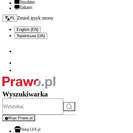
Newsletter
Podcasty
Zmień język - bieżący:
Zmień język strony
PL
English (EN)
Українська (UA)
Wyszukiwarka
Szukaj
Moje Prawo.pl
- rejestracja i logowanie do serwisu
otwiera się w nowej karcie
Sklep LEX.pl