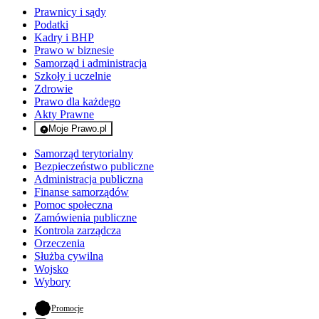
Prawnicy i sądy
Podatki
Kadry i BHP
Prawo w biznesie
Samorząd i administracja
Szkoły i uczelnie
Zdrowie
Prawo dla każdego
Akty Prawne
Moje Prawo.pl
- rejestracja i logowanie do serwisu
Samorząd terytorialny
Bezpieczeństwo publiczne
Administracja publiczna
Finanse samorządów
Pomoc społeczna
Zamówienia publiczne
Kontrola zarządcza
Orzeczenia
Służba cywilna
Wojsko
Wybory
- otwiera się w nowej karcie
Promocje