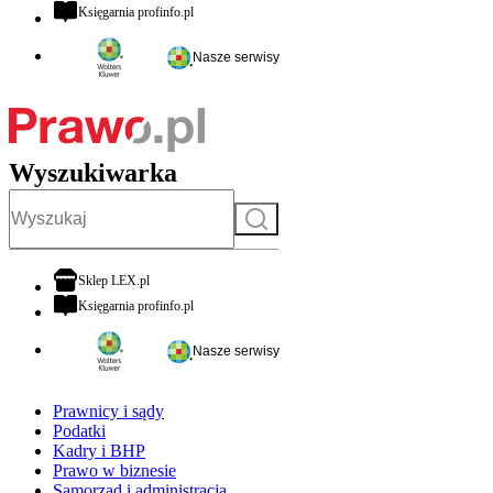
otwiera się w nowej karcie
Księgarnia profinfo.pl
Nasze serwisy
Wyszukiwarka
Szukaj
otwiera się w nowej karcie
Sklep LEX.pl
otwiera się w nowej karcie
Księgarnia profinfo.pl
Nasze serwisy
Prawnicy i sądy
Podatki
Kadry i BHP
Prawo w biznesie
Samorząd i administracja