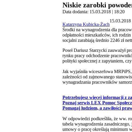
Niskie zarobki powod
Data dodania: 15.03.2018 | 18:20
15.03.2018 
Katarzyna Kubicka-Żach
Środki na wynagrodzenia dla praco
odpłatności mieszkańców, ich rodzin
socjalni zarabiają średnio 2246 zł nett
Poseł Dariusz Starzycki zauważył p
rynku pracy odchodzenie pracowników
polityki społecznej z zapytaniem, c
Jak wyjaśniła wiceszefowa MRPiPS
zależności od zajmowanego stanowisk
wynagradzania pracowników samorz
Potrzebujesz więcej informacji z 
Poznaj serwis LEX Pomoc Społec
Pomagaj ludziom, a zawiłości pra
W odpowiedzi podkreśliła, że ww. r
tabela wynagrodzenia zasadniczego,
umowy o pracę określają minimum w 