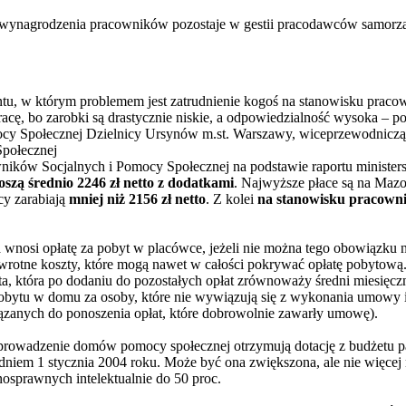
i wynagrodzenia pracowników pozostaje w gestii pracodawców samorz
u, w którym problemem jest zatrudnienie kogoś na stanowisku pracown
racę, bo zarobki są drastycznie niskie, a odpowiedzialność wysoka – 
cy Społecznej Dzielnicy Ursynów m.st. Warszawy, wiceprzewodnicząc
połecznej
ików Socjalnych i Pomocy Społecznej na podstawie raportu minister
szą średnio 2246 zł netto z dodatkami
. Najwyższe płace są na Mazo
cy zarabiają
mniej niż 2156 zł netto
. Z kolei
na stanowisku pracownik
 wnosi opłatę za pobyt w placówce, jeżeli nie można tego obowiązku
rotne koszty, które mogą nawet w całości pokrywać opłatę pobytową. 
ta, która po dodaniu do pozostałych opłat zrównoważy średni miesięcz
pobytu w domu za osoby, które nie wywiązują się z wykonania umowy 
zanych do ponoszenia opłat, które dobrowolnie zawarły umowę).
ą prowadzenie domów pomocy społecznej otrzymują dotację z budżetu
iem 1 stycznia 2004 roku. Może być ona zwiększona, ale nie więcej 
nosprawnych intelektualnie do 50 proc.