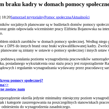
em braku kadry w domach pomocy społeczn
| 18:20
Samorząd terytorialny
Pomoc społeczna
Aktualności
wników socjalnych planowane są w budżetach domów pomocy społeczn
 oraz gmin odpowiada wiceminister pracy Elżbieta Bojanowska na inte
o.
roblem niskich zarobków w domach pomocy społecznej. Według niego 
 z DPS do innych branż oraz braki wykwalifikowanej kadry. Zwrócił s
zy planowane są zmiany w ustawie o pomocy społecznej i innych ustaw 
, podstawą ustalania poziomu wynagrodzenia pracowników samorzą
a, posiadanego wykształcenia oraz stażu pracy jest rozporządzenie R
ądowych i regulamin wynagradzania wydawany przez pracodawcę s
zakresu pomocy społecznej?
zna>>
wne zostaw nam
ozporządzenie określa jedynie minimalny miesięczny poziom wynagrod
 jak i kategorie zaszeregowania na poszczególnych stanowiskach prac
odniesieniu do wynagrodzenia zasadniczego.