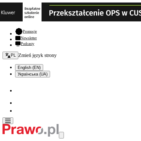
- otwiera się w nowej karcie
Promocje
Newsletter
Podcasty
Zmień język - bieżący:
Zmień język strony
PL
English (EN)
Українська (UA)