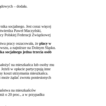
ądowych – dodała.
ika socjalnego. Jest coraz więcej
potwierdza Paweł Maczyński,
y Polskiej Federacji Związkowej
stwa pracy oszacowała, że
płace w
wszu, a najniższe na Dolnym Śląsku.
a socjalnego jedna trzecia osób
 nałożyć na mieszkańca lub osoby mu
Jeżeli w opłacie partycypują inne
ny koszt utrzymania mieszkańca.
i może żądać zwrotu poniesionych
 państwa na mieszkańców
niż o 20 proc., a w przypadku