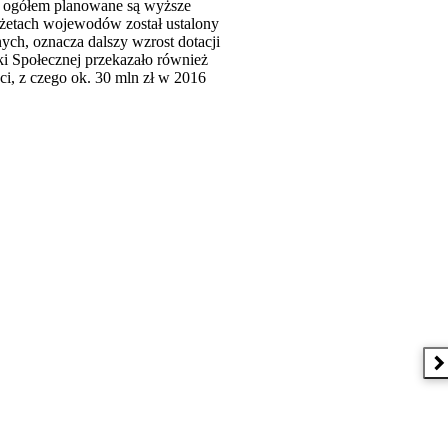
w ogółem planowane są wyższe
udżetach wojewodów został ustalony
ych, oznacza dalszy wzrost dotacji
ki Społecznej przekazało również
, z czego ok. 30 mln zł w 2016
 w nowym oknie
N