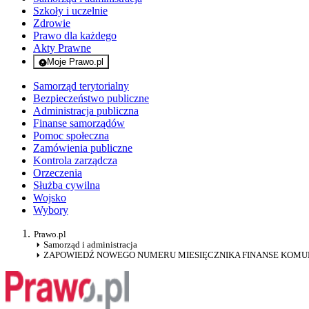
Szkoły i uczelnie
Zdrowie
Prawo dla każdego
Akty Prawne
Moje Prawo.pl
- rejestracja i logowanie do serwisu
Samorząd terytorialny
Bezpieczeństwo publiczne
Administracja publiczna
Finanse samorządów
Pomoc społeczna
Zamówienia publiczne
Kontrola zarządcza
Orzeczenia
Służba cywilna
Wojsko
Wybory
Prawo.pl
Samorząd i administracja
ZAPOWIEDŹ NOWEGO NUMERU MIESIĘCZNIKA FINANSE KOMUN