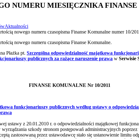
O NUMERU MIESIĘCZNIKA FINANS
dów
Aktualności
artością nowego numeru czasopisma Finanse Komunalne numer 10/201
artością nowego numeru czasopisma Finanse Komunalne.
ana Płażka pt.
Szczególna odpowiedzialność majątkowa funkcjonari
kcjonariuszy publicznych za rażące naruszenie prawa
w
Serwisie
FINANSE KOMUNALNE Nr 10/2011
tkowa funkcjonariuszy publicznych według ustawy o odpowiedzia
 prawa
ej ustawy z 20.01.2010 r. o odpowiedzialności majątkowej funkcjonar
 wyrządzania szkody stronom postępowań administracyjnych poprzez w
ceptą zastosowaną przez ustawodawcę stało się ustanowienie limitu o