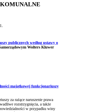
E KOMUNALNE
1.
uszy publicznych według ustawy o
 Samorządowym Wolters Kluwer
lności majątkowej funkcjonariuszy
iuszy za rażące naruszenie prawa
adliwe rozstrzygnięcia, a także
dpowiedzialności w przypadku winy