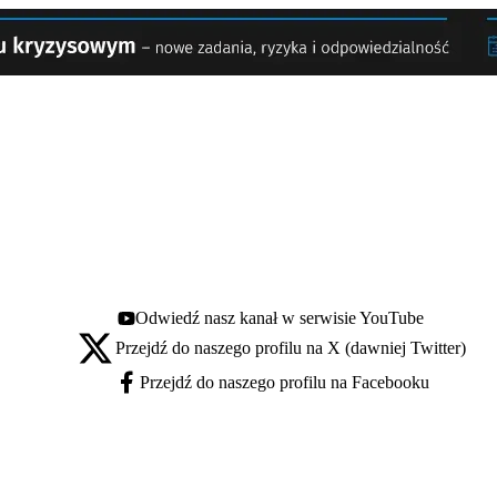
Odwiedź nasz kanał w serwisie YouTube
Youtube - otwiera się w nowej karcie
Przejdź do naszego profilu na X (dawniej Twitter)
X - otwiera się w nowej karcie
Przejdź do naszego profilu na Facebooku
Facebook - otwiera się w nowej karcie