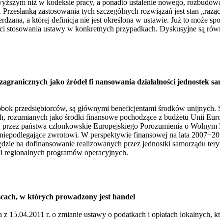
 wyższym niż w kodeksie pracy, a ponadto ustalenie nowego, rozbudow
 Przesłanką zastosowania tych szczególnych rozwiązań jest stan „rażąc
rdzana, a której definicja nie jest określona w ustawie. Już to może
ści stosowania ustawy w konkretnych przypadkach. Dyskusyjne są rów
granicznych jako źródeł fi nansowania działalności jednostek sa
obok przedsiębiorców, są głównymi beneficjentami środków unijnych. Śr
, rozumianych jako środki finansowe pochodzące z budżetu Unii Europ
j przez państwa członkowskie Europejskiego Porozumienia o Wolnym 
 niepodlegające zwrotowi. W perspektywie finansowej na lata 2007−2
dzie na dofinansowanie realizowanych przez jednostki samorządu tery
i regionalnych programów operacyjnych.
scach, w których prowadzony jest handel
z 15.04.2011 r. o zmianie ustawy o podatkach i opłatach lokalnych, kt