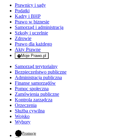
Prawnicy i sądy
Podatki
Kadry i BHP
Prawo w biznesie
Samorząd i administracja
Szkoły i uczelnie
Zdrowie
Prawo dla każdego
Akty Prawne
Moje Prawo.pl
- rejestracja i logowanie do serwisu
Samorząd terytorialny
Bezpieczeństwo publiczne
Administracja publiczna
Finanse samorządów
Pomoc społeczna
Zamówienia publiczne
Kontrola zarządcza
Orzeczenia
Służba cywilna
Wojsko
Wybory
- otwiera się w nowej karcie
Promocje