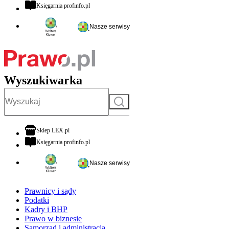
otwiera się w nowej karcie
Księgarnia profinfo.pl
Nasze serwisy
Wyszukiwarka
Szukaj
otwiera się w nowej karcie
Sklep LEX.pl
otwiera się w nowej karcie
Księgarnia profinfo.pl
Nasze serwisy
Prawnicy i sądy
Podatki
Kadry i BHP
Prawo w biznesie
Samorząd i administracja