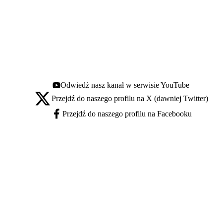
Odwiedź nasz kanał w serwisie YouTube
Youtube - otwiera się w nowej karcie
Przejdź do naszego profilu na X (dawniej Twitter)
X - otwiera się w nowej karcie
Przejdź do naszego profilu na Facebooku
Facebook - otwiera się w nowej karcie