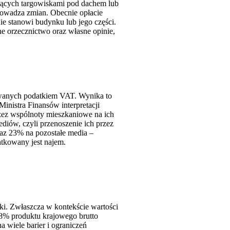
dących targowiskami pod dachem lub
rowadza zmian. Obecnie opłacie
ie stanowi budynku lub jego części.
e orzecznictwo oraz własne opinie,
owanych podatkiem VAT. Wynika to
Ministra Finansów interpretacji
zez wspólnoty mieszkaniowe na ich
iów, czyli przenoszenie ich przez
raz 23% na pozostałe media –
datkowany jest najem.
i. Zwłaszcza w kontekście wartości
,8% produktu krajowego brutto
 wiele barier i ograniczeń