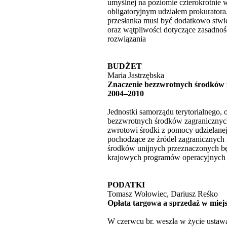
umyślnej na poziomie czterokrotnie
obligatoryjnym udziałem prokuratora.
przesłanka musi być dodatkowo stwie
oraz wątpliwości dotyczące zasadno
rozwiązania
BUDŻET
Maria Jastrzębska
Znaczenie bezzwrotnych środków za
2004–2010
Jednostki samorządu terytorialnego, 
bezzwrotnych środków zagranicznych
zwrotowi środki z pomocy udzielane
pochodzące ze źródeł zagranicznych
środków unijnych przeznaczonych bę
krajowych programów operacyjnych 
PODATKI
Tomasz Wołowiec, Dariusz Reśko
Opłata targowa a sprzedaż w miej
W czerwcu br. weszła w życie ustawa 