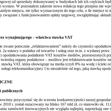
argowej od sprzedaży dokonywanej w budynkach lub ich częściach bę
 i wystaw. W pozostałym zakresie nowa redakcja tego przepisu nie wp
żdym miejscu, nie tylko wyznaczonym do tego celu, o ile miejsce to n
 związane z funkcjonowaniem opłaty targowej, uwzględniając aktualn
rzez wynajmującego – właściwa stawka VAT
cie zwane potocznie „refakturowaniem” należy do czynności opodatk
t. 2a ustawy o podatku od towarów i usług oraz m.in. z wydanej przez 
ości opodatkowania podatkiem VAT kosztów mediów, przenoszonych pr
twierdzą organy podatkowe – możliwe jest refakturowanie kosztów med
stawką VAT, która obowiązuje na media (czyli 8% na wodę i ścieki o
, usługi telekomunikacyjne). I to niezależnie od tego, jaką stawką opo
LICZNE
 publicznych
owinny przyczyniać się do wzrostu konkurencyjności naszej gospodark
 2010 r. został oszacowany na blisko 167 mld zł, co stanowiło ok. 11
ania zamówień innowacyjnych nie wygląda najlepiej, napotykają one na