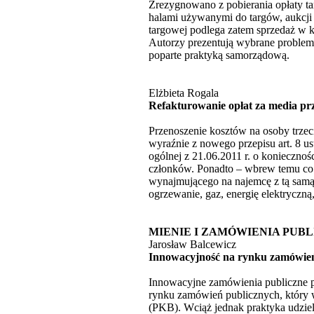
Zrezygnowano z pobierania opłaty t
halami używanymi do targów, aukcji
targowej podlega zatem sprzedaż w ka
Autorzy prezentują wybrane problemy
poparte praktyką samorządową.
Elżbieta Rogala
Refakturowanie opłat za media p
Przenoszenie kosztów na osoby trze
wyraźnie z nowego przepisu art. 8 us
ogólnej z 21.06.2011 r. o konieczn
członków. Ponadto – wbrew temu co 
wynajmującego na najemcę z tą samą 
ogrzewanie, gaz, energię elektryczną
MIENIE I ZAMÓWIENIA PUB
Jarosław Balcewicz
Innowacyjność na rynku zamówień
Innowacyjne zamówienia publiczne p
rynku zamówień publicznych, który w
(PKB). Wciąż jednak praktyka udziel