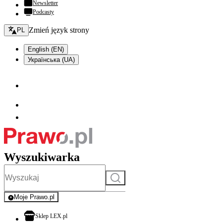
Newsletter
Podcasty
Zmień język - bieżący:
Zmień język strony
PL
English (EN)
Українська (UA)
Wyszukiwarka
Szukaj
Moje Prawo.pl
- rejestracja i logowanie do serwisu
otwiera się w nowej karcie
Sklep LEX.pl