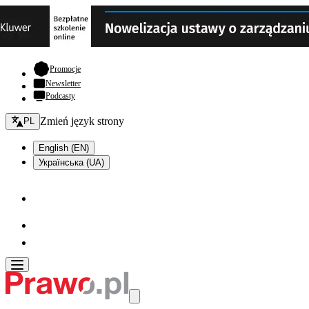
- otwiera się w nowej karcie
Promocje
Newsletter
Podcasty
Zmień język - bieżący:
Zmień język strony
PL
English (EN)
Українська (UA)