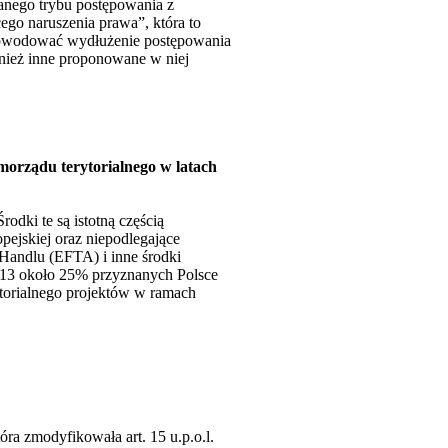
anego trybu postępowania z
ego naruszenia prawa”, która to
 spowodować wydłużenie postępowania
nież inne proponowane w niej
morządu terytorialnego w latach
odki te są istotną częścią
ejskiej oraz niepodlegające
Handlu (EFTA) i inne środki
013 około 25% przyznanych Polsce
torialnego projektów w ramach
óra zmodyfikowała art. 15 u.p.o.l.