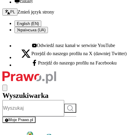
Podcasty
Zmień język - bieżący:
Zmień język strony
PL
English (EN)
Українська (UA)
Odwiedź nasz kanał w serwisie YouTube
Youtube - otwiera się w nowej karcie
Przejdź do naszego profilu na X (dawniej Twitter)
X - otwiera się w nowej karcie
Przejdź do naszego profilu na Facebooku
Facebook - otwiera się w nowej karcie
Wyszukiwarka
Szukaj
Moje Prawo.pl
- rejestracja i logowanie do serwisu