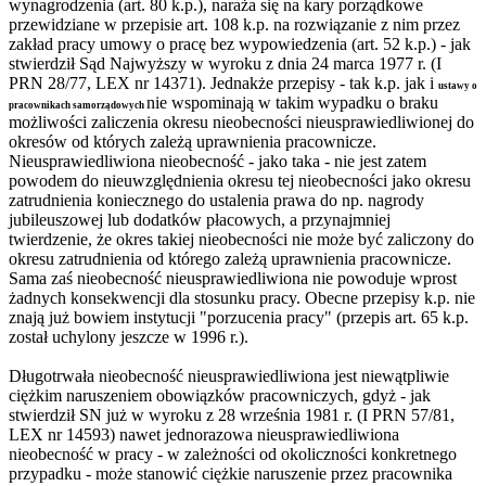
wynagrodzenia (art. 80 k.p.), naraża się na kary porządkowe
przewidziane w przepisie art. 108 k.p. na rozwiązanie z nim przez
zakład pracy umowy o pracę bez wypowiedzenia (art. 52 k.p.) - jak
stwierdził Sąd Najwyższy w wyroku z dnia 24 marca 1977 r. (I
PRN 28/77, LEX nr 14371). Jednakże przepisy - tak k.p. jak i
ustawy o
nie wspominają w takim wypadku o braku
pracownikach samorządowych
możliwości zaliczenia okresu nieobecności nieusprawiedliwionej do
okresów od których zależą uprawnienia pracownicze.
Nieusprawiedliwiona nieobecność - jako taka - nie jest zatem
powodem do nieuwzględnienia okresu tej nieobecności jako okresu
zatrudnienia koniecznego do ustalenia prawa do np. nagrody
jubileuszowej lub dodatków płacowych, a przynajmniej
twierdzenie, że okres takiej nieobecności nie może być zaliczony do
okresu zatrudnienia od którego zależą uprawnienia pracownicze.
Sama zaś nieobecność nieusprawiedliwiona nie powoduje wprost
żadnych konsekwencji dla stosunku pracy. Obecne przepisy k.p. nie
znają już bowiem instytucji "porzucenia pracy" (przepis art. 65 k.p.
został uchylony jeszcze w 1996 r.).
Długotrwała nieobecność nieusprawiedliwiona jest niewątpliwie
ciężkim naruszeniem obowiązków pracowniczych, gdyż - jak
stwierdził SN już w wyroku z 28 września 1981 r. (I PRN 57/81,
LEX nr 14593) nawet jednorazowa nieusprawiedliwiona
nieobecność w pracy - w zależności od okoliczności konkretnego
przypadku - może stanowić ciężkie naruszenie przez pracownika