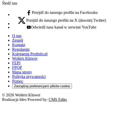
Śledź nas
Przejdź do naszego profilu na Facebooku
facebook - otwiera się w nowej karcie
Przejdź do naszego profilu na X (dawniej Twitter)
x - otwiera się w nowej karcie
Odwiedź nasz kanał w serwisie YouTube
youtube - otwiera się w nowej karcie
O nas
Zespół
Kontakt
Regulamin
Księgarnia Profinfo.pl
Wolters Kluwer
FEPI
FPOP
Mapa strony
Polityka prywatności
Pomoc
Zarządzaj preferencjami plików cookie
© 2026 Wolters Kluwer
Realizacja Ideo Powered by:
CMS Edito