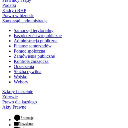
Prawnicy i sądy
Podatki
Kadry i BHP
Prawo w biznesie
Samorząd i administracja
Samorząd terytorialny
Bezpieczeństwo publiczne
Administracja publiczna
Finanse samorządów
Pomoc społeczna
Zamówienia publiczne
Kontrola zarządcza
Orzeczenia
Służba cywilna
Wojsko
Wybory
Szkoły i uczelnie
Zdrowie
Prawo dla każdego
Akty Prawne
- otwiera się w nowej karcie
Promocje
Newsletter