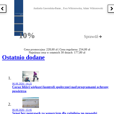
Andrzela Gawrońska-Baran , Ewa Wiktorowska, Adam Wiktorowski
Poprzednia książka
N
10%
Sprawdź
Rabatu
Cena promocyjna: 228,60 zł |
Cena regularna: 254,00 zł
Najniższa cena w ostatnich 30 dniach: 177,80 zł
Ostatnio dodane
06.08.2026 | 16:25
Przejdź do artykułu:
Coraz bliżej większej kontroli społecznej nad programami ochrony
powietrza
06.08.2026 | 15:45
Przejdź do artykułu:
Senat bez poprawek za wsparciem dla rolników po powodzi