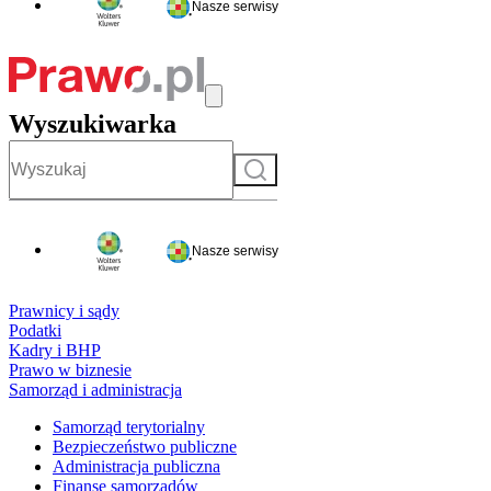
Nasze serwisy
Wyszukiwarka
Szukaj
Nasze serwisy
Prawnicy i sądy
Podatki
Kadry i BHP
Prawo w biznesie
Samorząd i administracja
Samorząd terytorialny
Bezpieczeństwo publiczne
Administracja publiczna
Finanse samorządów