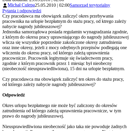
Michał Culepa
25.05.2010 | 02:00
Samorząd terytorialny
Pytania i odpowiedzi
Czy pracodawca ma obowiązek zaliczyć okres przebywania
pracownika na urlopie bezpłatnym do stażu pracy, od ktrego zależy
nabycie nagrody jubileuszowej?
Jednostka samorządowa posiada regulamin wynagradzania zgodnie,
z którym do okresu pracy uprawniającego do nagrody jubileuszowej
wlicza się wszystkie poprzednie zakończone okresy zatrudnienia
oraz inne okresy, jeżeli z mocy odrębnych przepisów podlegają one
wliczeniu do okresu pracy, od którego zależą uprawnienia
pracownicze. Pracownik legitymuje się świadectwem pracy,
zgodnie z którym pracownik przez 1 miesiąc był nieobecny
(nieobecność nieusprawiedliwiona), 15 dni na urlopie bezpłatnym.
Czy pracodawca ma obowiązek zaliczyć ten okres do stażu pracy,
od którego zależy nabycie nagrody jubileuszowej?
Odpowiedź
Okres urlopu bezpłatnego nie może być zaliczony do okresów
zatrudnienia od którego zależą uprawnienia pracownicze, w tym
prawo do nagrody jubileuszowej.
Nieusprawiedliwiona nieobecność jako taka nie powoduje żadnych