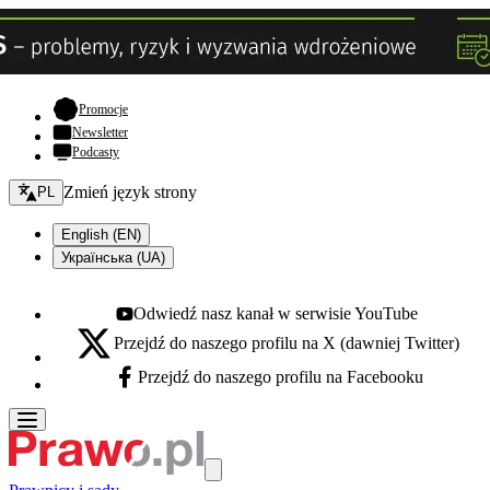
- otwiera się w nowej karcie
Promocje
Newsletter
Podcasty
Zmień język - bieżący:
Zmień język strony
PL
English (EN)
Українська (UA)
Odwiedź nasz kanał w serwisie YouTube
Youtube - otwiera się w nowej karcie
Przejdź do naszego profilu na X (dawniej Twitter)
X - otwiera się w nowej karcie
Przejdź do naszego profilu na Facebooku
Facebook - otwiera się w nowej karcie