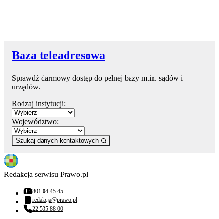
Baza teleadresowa
Sprawdź darmowy dostęp do pełnej bazy m.in. sądów i
urzędów.
Rodzaj instytucji:
Województwo:
Szukaj danych kontaktowych
Redakcja serwisu Prawo.pl
801 04 45 45
Numer telefonu:
redakcja@prawo.pl
Adres email:
22 535 88 00
Numer telefonu: