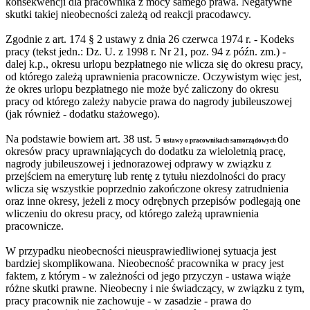
konsekwencji dla pracownika z mocy samego prawa. Negatywne
skutki takiej nieobecności zależą od reakcji pracodawcy.
Zgodnie z art. 174 § 2 ustawy z dnia 26 czerwca 1974 r. - Kodeks
pracy (tekst jedn.: Dz. U. z 1998 r. Nr 21, poz. 94 z późn. zm.) -
dalej k.p., okresu urlopu bezpłatnego nie wlicza się do okresu pracy,
od którego zależą uprawnienia pracownicze. Oczywistym więc jest,
że okres urlopu bezpłatnego nie może być zaliczony do okresu
pracy od którego zależy nabycie prawa do nagrody jubileuszowej
(jak również - dodatku stażowego).
Na podstawie bowiem art. 38 ust. 5
do
ustawy o pracownikach samorządowych
okresów pracy uprawniających do dodatku za wieloletnią pracę,
nagrody jubileuszowej i jednorazowej odprawy w związku z
przejściem na emeryturę lub rentę z tytułu niezdolności do pracy
wlicza się wszystkie poprzednio zakończone okresy zatrudnienia
oraz inne okresy, jeżeli z mocy odrębnych przepisów podlegają one
wliczeniu do okresu pracy, od którego zależą uprawnienia
pracownicze.
W przypadku nieobecności nieusprawiedliwionej sytuacja jest
bardziej skomplikowana. Nieobecność pracownika w pracy jest
faktem, z którym - w zależności od jego przyczyn - ustawa wiąże
różne skutki prawne. Nieobecny i nie świadczący, w związku z tym,
pracy pracownik nie zachowuje - w zasadzie - prawa do