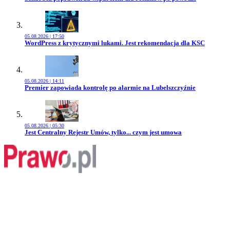
05.08.2026 | 17:50
Przejdź do artykułu:
WordPress z krytycznymi lukami. Jest rekomendacja dla KSC
05.08.2026 | 14:11
Przejdź do artykułu:
Premier zapowiada kontrolę po alarmie na Lubelszczyźnie
05.08.2026 | 05:30
Przejdź do artykułu:
Jest Centralny Rejestr Umów, tylko... czym jest umowa