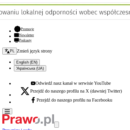
- otwiera się w nowej karcie
Promocje
Newsletter
Podcasty
Zmień język - bieżący:
Zmień język strony
PL
English (EN)
Українська (UA)
Odwiedź nasz kanał w serwisie YouTube
Youtube - otwiera się w nowej karcie
Przejdź do naszego profilu na X (dawniej Twitter)
X - otwiera się w nowej karcie
Przejdź do naszego profilu na Facebooku
Facebook - otwiera się w nowej karcie