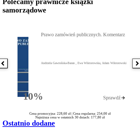
Polecamy prawnicze książki
samorządowe
Przejdź do: Prawo zamówień publicznych. Komentarz, Andrzela G
Prawo zamówień publicznych. Komentarz
Andrzela Gawrońska-Baran , Ewa Wiktorowska, Adam Wiktorowski
Poprzednia książka
N
10%
Sprawdź
Rabatu
Cena promocyjna: 228,60 zł |
Cena regularna: 254,00 zł
Najniższa cena w ostatnich 30 dniach: 177,80 zł
Ostatnio dodane