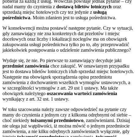
pobierał za każdą z usług. Wówczas powstaje jednak pytanie – czy
nadal mamy do czynienia z
dostawą biletów lotniczych
oraz
sprzedażą miejsc hotelowych czy tez jedynie z
usługą
pośrednictwa
. Moim zdaniem jest to usługa pośrednictwa.
W konsekwencji można postawić następne pytanie. Czy w sytuacji,
gdy zamawiający nie zna konkretnych dat przelotów i miejsc
docelowych oraz liczby i lokalizacji noclegów ma on obowiązek
zakupowania usługi pośrednictwa tylko po to, aby przeprowadzić
jakiekolwiek postępowania o udzielenie zamówienia publicznego?
Wydaje się, że nie. Po pierwsze to zamawiający decyduje jaki
przedmiot zamówienia
chce zakupić. W omawianym przypadku
jest to dostawa biletów lotniczych i/lub sprzedaż miejsc hotelowych.
Następnie ma obowiązek sporządzenia opisu przedmiotu
zamówienia z dochowaniem wszelkich wymogów ustawowych, a
w szczególności wymogów z art. 29 ust 1 ustawy. Ma także
obowiązek należytego
oszacowania wartości zamówienia
wynikający z art. 32 ust. 1 ustawy.
W toku szacowania należy zawsze odpowiedzieć na pytanie czy
mamy do czynienia z jednym czy z kilkoma odrębnymi od siebie –
choć niekiedy
tożsamymi przedmiotowo
, zamówieniami. Dzisiaj
nie ulega już wątpliwości, iż można mówić o jednym przedmiocie
zamówienia, a nie kilku odrębnych zamówieniach wyłącznie, gdy
istnieje
tożsamość przedmiotowa
zamówienia,
tożsamość