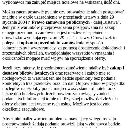
wykonawca ma zakupić miejsca hotelowe na wskazaną ilość dni.
Można zatem postawić pytanie czy prowadzenie takich postępowań
znajduje w ogóle uzasadnienie w przepisach ustawy z dnia 29
stycznia 2004 r.
Prawo zamówień publicznych
- dalej „ustawa”.
Jednym z warunków przeprowadzenia postępowania na zakup
danego przedmiotu zamówienia jest możliwość spełnienia
obowiązku wynikającego z art. 29 ust. 1 ustawy. Obowiązek ten
polega na
opisaniu przedmiotu zamówienia
w sposób
jednoznaczny i wyczerpujący, za pomocą dostatecznie dokładnych i
zrozumiałych określeń, uwzględniając wszystkie wymagania i
okoliczności mogące mieć wpływ na sporządzenie oferty.
Jeżeli przyjmiemy, iż przedmiotem zamówienia miałby być
zakup i
dostawa biletów lotniczych
oraz rezerwacja i zakup miejsc
noclegowych to warunek ten nie będzie spełniony bez podania
konkretnych tras przelotów oraz ich dat. Odpowiednio w przypadku
noclegów należałoby podać miejscowość, standard hotelu oraz
liczbę dób hotelowych. Jeżeli bowiem zamawiający zaniecha
podania tych informacji to nie ma fizycznej możliwości złożenia
oferty obejmującej wycenę tych usług. Możliwe jest jedynie
określenie szacunkowe.
Aby zminimalizować ten problem zamawiający w tego rodzaju
postępowaniach żądają podania prowizji jaką wykonawca będzie