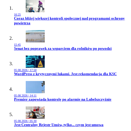
16:25
Przejdź do artykułu:
Coraz bliżej większej kontroli społecznej nad programami ochrony
powietrza
15:45
Przejdź do artykułu:
Senat bez poprawek za wsparciem dla rolników po powodzi
05.08.2026 | 17:50
Przejdź do artykułu:
WordPress z krytycznymi lukami. Jest rekomendacja dla KSC
05.08.2026 | 14:11
Przejdź do artykułu:
Premier zapowiada kontrolę po alarmie na Lubelszczyźnie
05.08.2026 | 05:30
Przejdź do artykułu:
Jest Centralny Rejestr Umów, tylko... czym jest umowa