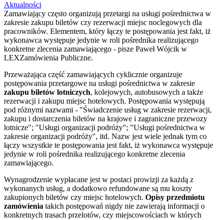
Aktualności
Zamawiający często organizują przetargi na usługi pośrednictwa w
zakresie zakupu biletów czy rezerwacji miejsc noclegowych dla
pracowników. Elementem, który łączy te postępowania jest fakt, iż
wykonawca występuje jedynie w roli pośrednika realizującego
konkretne zlecenia zamawiającego - pisze Paweł Wójcik w
LEXZamówienia Publiczne.
Przeważająca część zamawiających cyklicznie organizuje
postępowania przetargowe na usługi pośrednictwa w zakresie
zakupu biletów lotniczych
, kolejowych, autobusowych a także
rezerwacji i zakupu miejsc hotelowych. Postępowania występują
pod różnymi nazwami - "Świadczenie usług w zakresie rezerwacji,
zakupu i dostarczenia biletów na krajowe i zagraniczne przewozy
lotnicze"; "Usługi organizacji podróży"; "Usługi pośrednictwa w
zakresie organizacji podróży", itd. Nazw jest wiele jednak tym co
łączy wszystkie te postępowania jest fakt, iż wykonawca występuje
jedynie w roli pośrednika realizującego konkretne zlecenia
zamawiającego.
Wynagrodzenie wypłacane jest w postaci prowizji za każdą z
wykonanych usług, a dodatkowo refundowane są mu koszty
zakupionych biletów czy miejsc hotelowych.
Opisy przedmiotu
zamówienia
takich postępowań nigdy nie zawierają informacji o
konkretnych trasach przelotów, czy miejscowościach w których