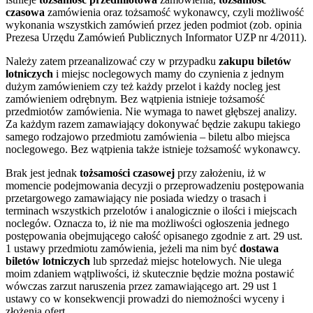
czasowa
zamówienia oraz tożsamość wykonawcy, czyli możliwość
wykonania wszystkich zamówień przez jeden podmiot (zob. opinia
Prezesa Urzędu Zamówień Publicznych Informator UZP nr 4/2011).
Należy zatem przeanalizować czy w przypadku
zakupu biletów
lotniczych
i miejsc noclegowych mamy do czynienia z jednym
dużym zamówieniem czy też każdy przelot i każdy nocleg jest
zamówieniem odrębnym. Bez wątpienia istnieje tożsamość
przedmiotów zamówienia. Nie wymaga to nawet głębszej analizy.
Za każdym razem zamawiający dokonywać będzie zakupu takiego
samego rodzajowo przedmiotu zamówienia – biletu albo miejsca
noclegowego. Bez wątpienia także istnieje tożsamość wykonawcy.
Brak jest jednak
tożsamości czasowej
przy założeniu, iż w
momencie podejmowania decyzji o przeprowadzeniu postępowania
przetargowego zamawiający nie posiada wiedzy o trasach i
terminach wszystkich przelotów i analogicznie o ilości i miejscach
noclegów. Oznacza to, iż nie ma możliwości ogłoszenia jednego
postępowania obejmującego całość opisanego zgodnie z art. 29 ust.
1 ustawy przedmiotu zamówienia, jeżeli ma nim być
dostawa
biletów lotniczych
lub sprzedaż miejsc hotelowych. Nie ulega
moim zdaniem wątpliwości, iż skutecznie będzie można postawić
wówczas zarzut naruszenia przez zamawiającego art. 29 ust 1
ustawy co w konsekwencji prowadzi do niemożności wyceny i
złożenia ofert.