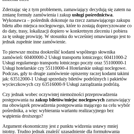
Zderzając się z tym problemem, zamawiający decydują się zatem na
zmianę formuły zamówienia i zakup
usługi pośrednictwa
.
Wykonawca – pośrednik dokonuje na rzecz zamawiającego zakupu
biletu albo miejsca noclegowego, które to zostają doprecyzowane co
do daty, trasy, lokalizacji dopiero w konkretnym zleceniu i pobiera
za tę usługę prowizję. W stosunku do wcześniej omawianego jest to
jednak zupełnie inne zamówienie.
To pierwsze można dookreślić kodami wspólnego słownika
zamówień: 60400000-2 Usługi transportu lotniczego; 60411000-2
Usługi regularnego transportu lotniczego poczty oraz 55100000-1
Usługi hotelarskie czy 55110000-4 Hotelarskie usługi noclegowe.
Podczas, gdy to drugie zamówienie opiszemy raczej kodami takimi
jak: 63512000-1 Usługi sprzedaży biletów podróżnych i pakietów
wycieczkowych czy 63516000-9 Usługi zarządzania podróżą.
Czy jednak wobec oczywistej niemożności przeprowadzenia
postępowania na
zakup biletów/miejsc noclegowych
zamawiający
ma obowiązek prowadzenia postępowania mającego na celu wybór
pośrednika, a więc wybierania wariantu realizacyjnego bez
wątpienia droższego?
Argument ekonomiczny jest z punktu widzenia ustawy mniej
istotny. Trudno jednak znaleźć uzasadnienie dla formułowania