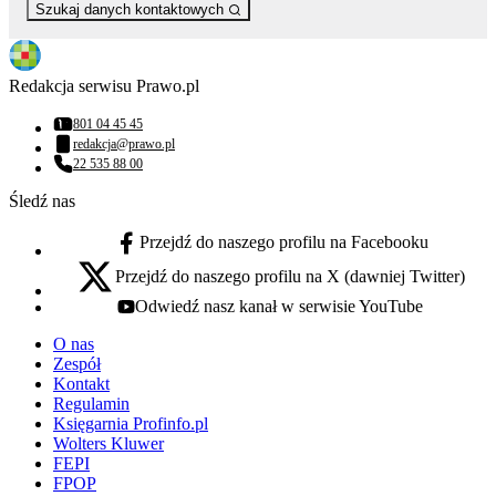
Szukaj danych kontaktowych
Redakcja serwisu Prawo.pl
801 04 45 45
Numer telefonu:
redakcja@prawo.pl
Adres email:
22 535 88 00
Numer telefonu:
Śledź nas
Przejdź do naszego profilu na Facebooku
facebook - otwiera się w nowej karcie
Przejdź do naszego profilu na X (dawniej Twitter)
x - otwiera się w nowej karcie
Odwiedź nasz kanał w serwisie YouTube
youtube - otwiera się w nowej karcie
O nas
Zespół
Kontakt
Regulamin
Księgarnia Profinfo.pl
Wolters Kluwer
FEPI
FPOP