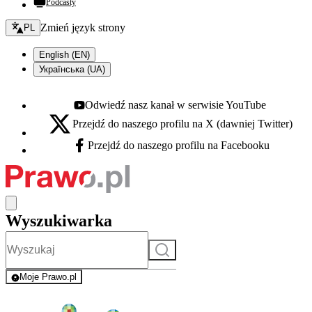
Podcasty
Zmień język - bieżący:
Zmień język strony
PL
English (EN)
Українська (UA)
Odwiedź nasz kanał w serwisie YouTube
Youtube - otwiera się w nowej karcie
Przejdź do naszego profilu na X (dawniej Twitter)
X - otwiera się w nowej karcie
Przejdź do naszego profilu na Facebooku
Facebook - otwiera się w nowej karcie
Wyszukiwarka
Szukaj
Moje Prawo.pl
- rejestracja i logowanie do serwisu