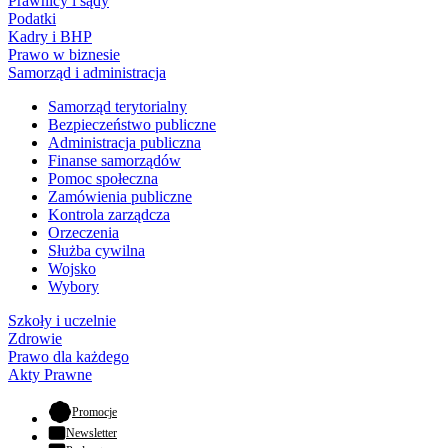
Prawnicy i sądy
Podatki
Kadry i BHP
Prawo w biznesie
Samorząd i administracja
Samorząd terytorialny
Bezpieczeństwo publiczne
Administracja publiczna
Finanse samorządów
Pomoc społeczna
Zamówienia publiczne
Kontrola zarządcza
Orzeczenia
Służba cywilna
Wojsko
Wybory
Szkoły i uczelnie
Zdrowie
Prawo dla każdego
Akty Prawne
- otwiera się w nowej karcie
Promocje
Newsletter