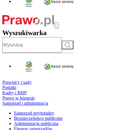
Nasze serwisy
Wyszukiwarka
Szukaj
Nasze serwisy
Prawnicy i sądy
Podatki
Kadry i BHP
Prawo w biznesie
Samorząd i administracja
Samorząd terytorialny
Bezpieczeństwo publiczne
Administracja publiczna
Finanse samorządów