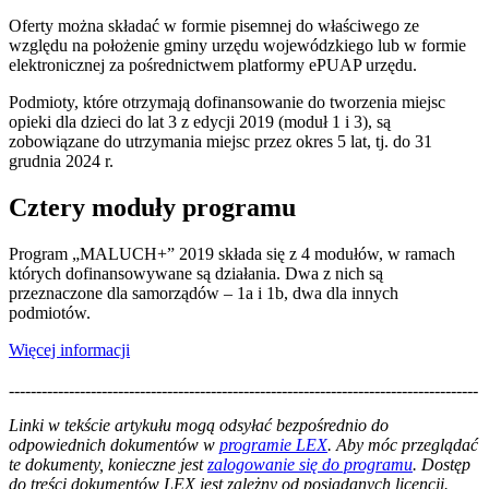
Oferty można składać w formie pisemnej do właściwego ze
względu na położenie gminy urzędu wojewódzkiego lub w formie
elektronicznej za pośrednictwem platformy ePUAP urzędu.
Podmioty, które otrzymają dofinansowanie do tworzenia miejsc
opieki dla dzieci do lat 3 z edycji 2019 (moduł 1 i 3), są
zobowiązane do utrzymania miejsc przez okres 5 lat, tj. do 31
grudnia 2024 r.
Cztery moduły programu
Program „MALUCH+” 2019 składa się z 4 modułów, w ramach
których dofinansowywane są działania. Dwa z nich są
przeznaczone dla samorządów – 1a i 1b, dwa dla innych
podmiotów.
Więcej informacji
--------------------------------------------------------------------------------------
--------------------------------------------------------
Linki w tekście artykułu mogą odsyłać bezpośrednio do
odpowiednich dokumentów w
programie LEX
. Aby móc przeglądać
te dokumenty, konieczne jest
zalogowanie się do programu
. Dostęp
do treści dokumentów LEX jest zależny od posiadanych licencji.