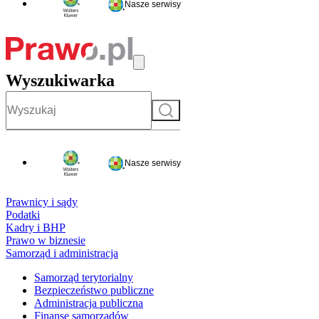
Nasze serwisy
Wyszukiwarka
Szukaj
Nasze serwisy
Prawnicy i sądy
Podatki
Kadry i BHP
Prawo w biznesie
Samorząd i administracja
Samorząd terytorialny
Bezpieczeństwo publiczne
Administracja publiczna
Finanse samorządów