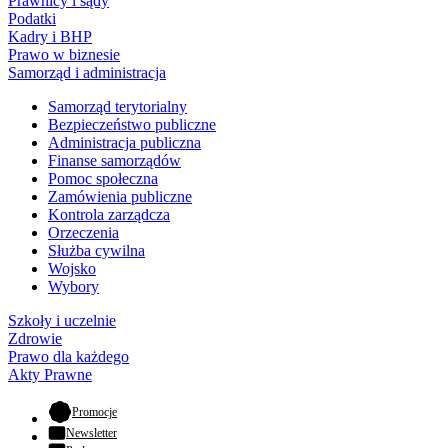
Prawnicy i sądy
Podatki
Kadry i BHP
Prawo w biznesie
Samorząd i administracja
Samorząd terytorialny
Bezpieczeństwo publiczne
Administracja publiczna
Finanse samorządów
Pomoc społeczna
Zamówienia publiczne
Kontrola zarządcza
Orzeczenia
Służba cywilna
Wojsko
Wybory
Szkoły i uczelnie
Zdrowie
Prawo dla każdego
Akty Prawne
- otwiera się w nowej karcie
Promocje
Newsletter