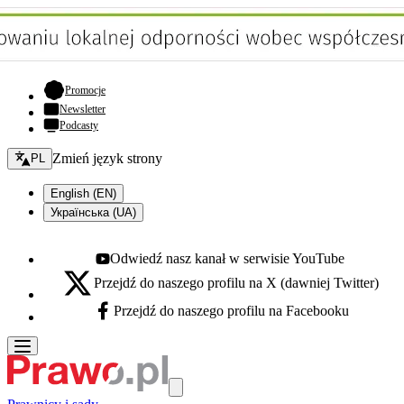
- otwiera się w nowej karcie
Promocje
Newsletter
Podcasty
Zmień język - bieżący:
Zmień język strony
PL
English (EN)
Українська (UA)
Odwiedź nasz kanał w serwisie YouTube
Youtube - otwiera się w nowej karcie
Przejdź do naszego profilu na X (dawniej Twitter)
X - otwiera się w nowej karcie
Przejdź do naszego profilu na Facebooku
Facebook - otwiera się w nowej karcie