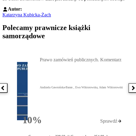
Autor:
Katarzyna Kubicka-Żach
Polecamy prawnicze książki
samorządowe
Przejdź do: Prawo zamówień publicznych. Komentarz, Andrzela G
Prawo zamówień publicznych. Komentarz
Andrzela Gawrońska-Baran , Ewa Wiktorowska, Adam Wiktorowski
Poprzednia książka
N
10%
Sprawdź
Rabatu