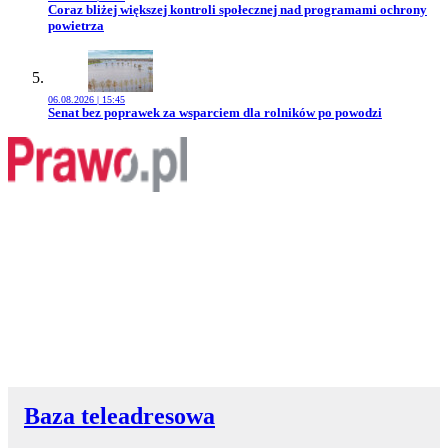
Przejdź do artykułu:
Coraz bliżej większej kontroli społecznej nad programami ochrony
powietrza
06.08.2026 | 15:45
Przejdź do artykułu:
Senat bez poprawek za wsparciem dla rolników po powodzi
Baza teleadresowa