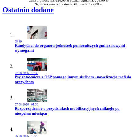
Cena promocyjna: 228,60 zł |
Cena regularna: 254,00 zł
Najniższa cena w ostatnich 30 dniach: 177,80 zł
Ostatnio dodane
05:30
Przejdź do artykułu:
Kandydaci do organów jednostek pomocniczych gmin z nowymi
wymogami
07.08.2026 | 13:35
Przejdź do artykułu:
Psy ratownicze z OSP pomogą innym służbom - nowelizacja trafi do
prezydenta
07.08.2026 | 05:30
Przejdź do artykułu:
Rozporządzenie o przydziałach mobilizacyjnych zniknęło po
niespełna miesiącu
06.08.2026 | 16:25