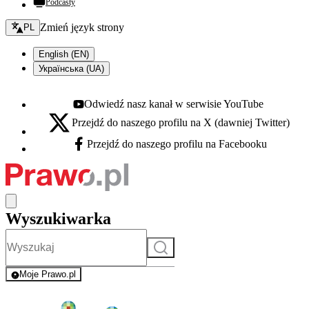
Podcasty
Zmień język - bieżący:
Zmień język strony
PL
English (EN)
Українська (UA)
Odwiedź nasz kanał w serwisie YouTube
Youtube - otwiera się w nowej karcie
Przejdź do naszego profilu na X (dawniej Twitter)
X - otwiera się w nowej karcie
Przejdź do naszego profilu na Facebooku
Facebook - otwiera się w nowej karcie
Wyszukiwarka
Szukaj
Moje Prawo.pl
- rejestracja i logowanie do serwisu