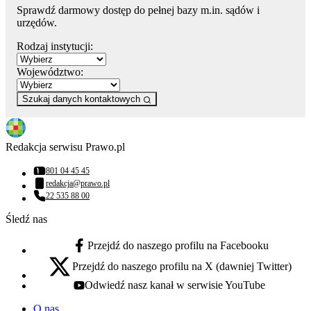
Sprawdź darmowy dostęp do pełnej bazy m.in. sądów i
urzędów.
Rodzaj instytucji:
Województwo:
Szukaj danych kontaktowych
Redakcja serwisu Prawo.pl
801 04 45 45
Numer telefonu:
redakcja@prawo.pl
Adres email:
22 535 88 00
Numer telefonu:
Śledź nas
Przejdź do naszego profilu na Facebooku
facebook - otwiera się w nowej karcie
Przejdź do naszego profilu na X (dawniej Twitter)
x - otwiera się w nowej karcie
Odwiedź nasz kanał w serwisie YouTube
youtube - otwiera się w nowej karcie
O nas