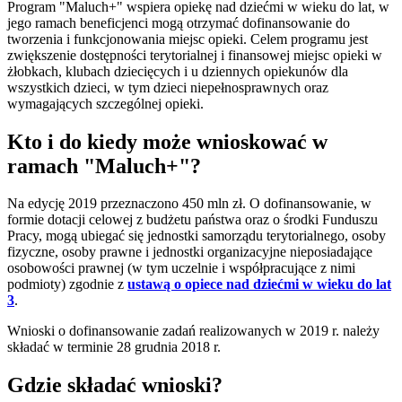
Program "Maluch+" wspiera opiekę nad dziećmi w wieku do lat, w
jego ramach beneficjenci mogą otrzymać dofinansowanie do
tworzenia i funkcjonowania miejsc opieki. Celem programu jest
zwiększenie dostępności terytorialnej i finansowej miejsc opieki w
żłobkach, klubach dziecięcych i u dziennych opiekunów dla
wszystkich dzieci, w tym dzieci niepełnosprawnych oraz
wymagających szczególnej opieki.
Kto i do kiedy może wnioskować w
ramach "Maluch+"?
Na edycję 2019 przeznaczono 450 mln zł. O dofinansowanie, w
formie dotacji celowej z budżetu państwa oraz o środki Funduszu
Pracy, mogą ubiegać się jednostki samorządu terytorialnego, osoby
fizyczne, osoby prawne i jednostki organizacyjne nieposiadające
osobowości prawnej (w tym uczelnie i współpracujące z nimi
podmioty) zgodnie z
ustawą o opiece nad dziećmi w wieku do lat
3
.
Wnioski o dofinansowanie zadań realizowanych w 2019 r. należy
składać w terminie 28 grudnia 2018 r.
Gdzie składać wnioski?