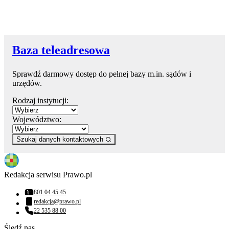
Baza teleadresowa
Sprawdź darmowy dostęp do pełnej bazy m.in. sądów i
urzędów.
Rodzaj instytucji:
Województwo:
Szukaj danych kontaktowych
Redakcja serwisu Prawo.pl
801 04 45 45
Numer telefonu:
redakcja@prawo.pl
Adres email:
22 535 88 00
Numer telefonu:
Śledź nas