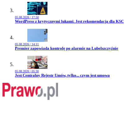
05.08.2026 | 17:50
Przejdź do artykułu:
WordPress z krytycznymi lukami. Jest rekomendacja dla KSC
05.08.2026 | 14:11
Przejdź do artykułu:
Premier zapowiada kontrolę po alarmie na Lubelszczyźnie
05.08.2026 | 05:30
Przejdź do artykułu:
Jest Centralny Rejestr Umów, tylko... czym jest umowa