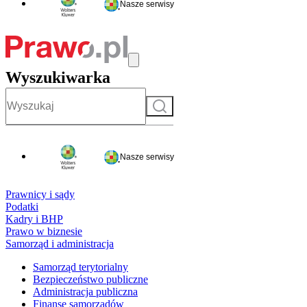
Nasze serwisy
Wyszukiwarka
Szukaj
Nasze serwisy
Prawnicy i sądy
Podatki
Kadry i BHP
Prawo w biznesie
Samorząd i administracja
Samorząd terytorialny
Bezpieczeństwo publiczne
Administracja publiczna
Finanse samorządów