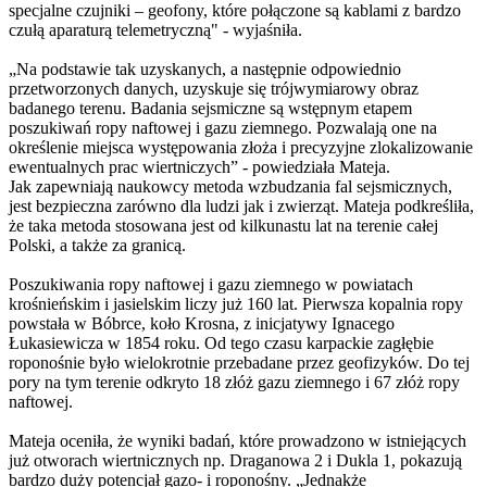
specjalne czujniki – geofony, które połączone są kablami z bardzo
czułą aparaturą telemetryczną" - wyjaśniła.
„Na podstawie tak uzyskanych, a następnie odpowiednio
przetworzonych danych, uzyskuje się trójwymiarowy obraz
badanego terenu. Badania sejsmiczne są wstępnym etapem
poszukiwań ropy naftowej i gazu ziemnego. Pozwalają one na
określenie miejsca występowania złoża i precyzyjne zlokalizowanie
ewentualnych prac wiertniczych” - powiedziała Mateja.
Jak zapewniają naukowcy metoda wzbudzania fal sejsmicznych,
jest bezpieczna zarówno dla ludzi jak i zwierząt. Mateja podkreśliła,
że taka metoda stosowana jest od kilkunastu lat na terenie całej
Polski, a także za granicą.
Poszukiwania ropy naftowej i gazu ziemnego w powiatach
krośnieńskim i jasielskim liczy już 160 lat. Pierwsza kopalnia ropy
powstała w Bóbrce, koło Krosna, z inicjatywy Ignacego
Łukasiewicza w 1854 roku. Od tego czasu karpackie zagłębie
roponośnie było wielokrotnie przebadane przez geofizyków. Do tej
pory na tym terenie odkryto 18 złóż gazu ziemnego i 67 złóż ropy
naftowej.
Mateja oceniła, że wyniki badań, które prowadzono w istniejących
już otworach wiertnicznych np. Draganowa 2 i Dukla 1, pokazują
bardzo duży potencjał gazo- i roponośny. „Jednakże