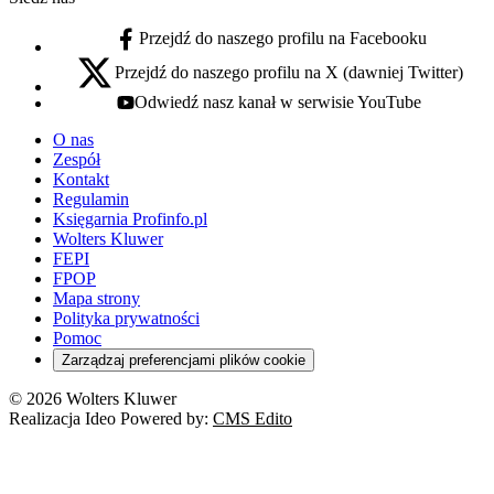
Przejdź do naszego profilu na Facebooku
facebook - otwiera się w nowej karcie
Przejdź do naszego profilu na X (dawniej Twitter)
x - otwiera się w nowej karcie
Odwiedź nasz kanał w serwisie YouTube
youtube - otwiera się w nowej karcie
O nas
Zespół
Kontakt
Regulamin
Księgarnia Profinfo.pl
Wolters Kluwer
FEPI
FPOP
Mapa strony
Polityka prywatności
Pomoc
Zarządzaj preferencjami plików cookie
© 2026 Wolters Kluwer
Realizacja Ideo Powered by:
CMS Edito