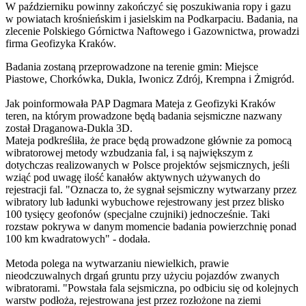
W październiku powinny zakończyć się poszukiwania ropy i gazu
w powiatach krośnieńskim i jasielskim na Podkarpaciu. Badania, na
zlecenie Polskiego Górnictwa Naftowego i Gazownictwa, prowadzi
firma Geofizyka Kraków.
Badania zostaną przeprowadzone na terenie gmin: Miejsce
Piastowe, Chorkówka, Dukla, Iwonicz Zdrój, Krempna i Żmigród.
Jak poinformowała PAP Dagmara Mateja z Geofizyki Kraków
teren, na którym prowadzone będą badania sejsmiczne nazwany
został Draganowa-Dukla 3D.
Mateja podkreśliła, że prace będą prowadzone głównie za pomocą
wibratorowej metody wzbudzania fal, i są największym z
dotychczas realizowanych w Polsce projektów sejsmicznych, jeśli
wziąć pod uwagę ilość kanałów aktywnych używanych do
rejestracji fal. "Oznacza to, że sygnał sejsmiczny wytwarzany przez
wibratory lub ładunki wybuchowe rejestrowany jest przez blisko
100 tysięcy geofonów (specjalne czujniki) jednocześnie. Taki
rozstaw pokrywa w danym momencie badania powierzchnię ponad
100 km kwadratowych" - dodała.
Metoda polega na wytwarzaniu niewielkich, prawie
nieodczuwalnych drgań gruntu przy użyciu pojazdów zwanych
wibratorami. "Powstała fala sejsmiczna, po odbiciu się od kolejnych
warstw podłoża, rejestrowana jest przez rozłożone na ziemi