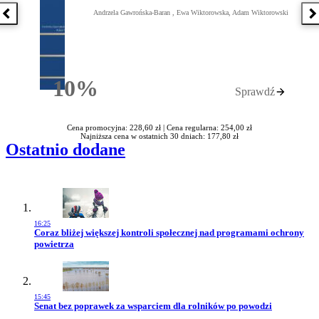
Andrzela Gawrońska-Baran , Ewa Wiktorowska, Adam Wiktorowski
Poprzednia książka
N
10%
Sprawdź
Rabatu
Cena promocyjna: 228,60 zł |
Cena regularna: 254,00 zł
Najniższa cena w ostatnich 30 dniach: 177,80 zł
Ostatnio dodane
16:25
Przejdź do artykułu:
Coraz bliżej większej kontroli społecznej nad programami ochrony
powietrza
15:45
Przejdź do artykułu:
Senat bez poprawek za wsparciem dla rolników po powodzi