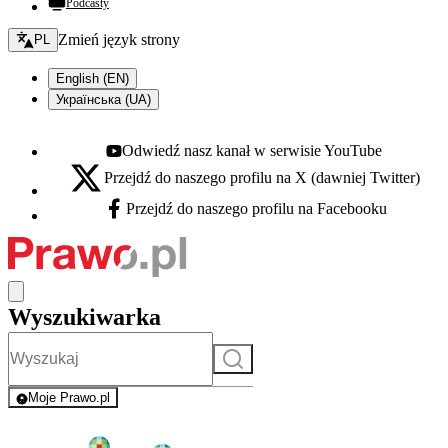
Podcasty
Zmień język - bieżący:
Zmień język strony
PL
English (EN)
Українська (UA)
Odwiedź nasz kanał w serwisie YouTube
Youtube - otwiera się w nowej karcie
Przejdź do naszego profilu na X (dawniej Twitter)
X - otwiera się w nowej karcie
Przejdź do naszego profilu na Facebooku
Facebook - otwiera się w nowej karcie
Wyszukiwarka
Szukaj
Moje Prawo.pl
- rejestracja i logowanie do serwisu