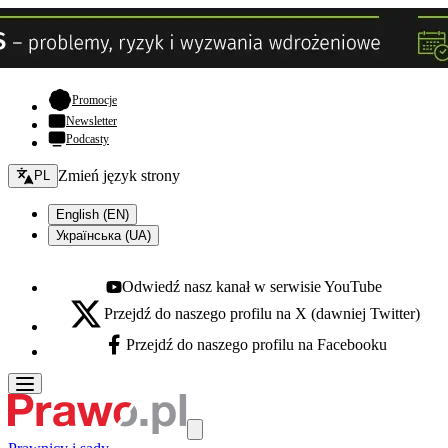
- otwiera się w nowej karcie
Promocje
Newsletter
Podcasty
Zmień język - bieżący:
Zmień język strony
PL
English (EN)
Українська (UA)
Odwiedź nasz kanał w serwisie YouTube
Youtube - otwiera się w nowej karcie
Przejdź do naszego profilu na X (dawniej Twitter)
X - otwiera się w nowej karcie
Przejdź do naszego profilu na Facebooku
Facebook - otwiera się w nowej karcie