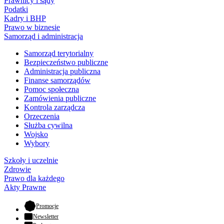
Prawnicy i sądy
Podatki
Kadry i BHP
Prawo w biznesie
Samorząd i administracja
Samorząd terytorialny
Bezpieczeństwo publiczne
Administracja publiczna
Finanse samorządów
Pomoc społeczna
Zamówienia publiczne
Kontrola zarządcza
Orzeczenia
Służba cywilna
Wojsko
Wybory
Szkoły i uczelnie
Zdrowie
Prawo dla każdego
Akty Prawne
- otwiera się w nowej karcie
Promocje
Newsletter