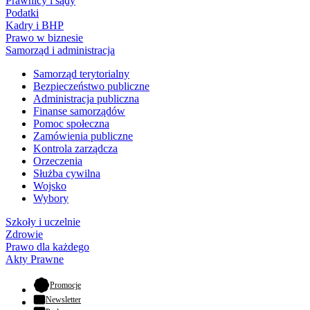
Prawnicy i sądy
Podatki
Kadry i BHP
Prawo w biznesie
Samorząd i administracja
Samorząd terytorialny
Bezpieczeństwo publiczne
Administracja publiczna
Finanse samorządów
Pomoc społeczna
Zamówienia publiczne
Kontrola zarządcza
Orzeczenia
Służba cywilna
Wojsko
Wybory
Szkoły i uczelnie
Zdrowie
Prawo dla każdego
Akty Prawne
- otwiera się w nowej karcie
Promocje
Newsletter