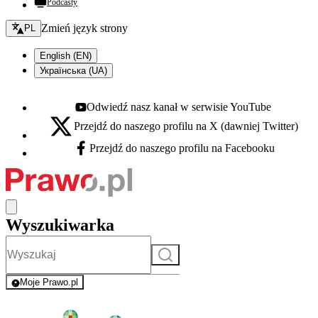
Podcasty
Zmień język - bieżący:
Zmień język strony
PL
English (EN)
Українська (UA)
Odwiedź nasz kanał w serwisie YouTube
Youtube - otwiera się w nowej karcie
Przejdź do naszego profilu na X (dawniej Twitter)
X - otwiera się w nowej karcie
Przejdź do naszego profilu na Facebooku
Facebook - otwiera się w nowej karcie
Wyszukiwarka
Szukaj
Moje Prawo.pl
- rejestracja i logowanie do serwisu