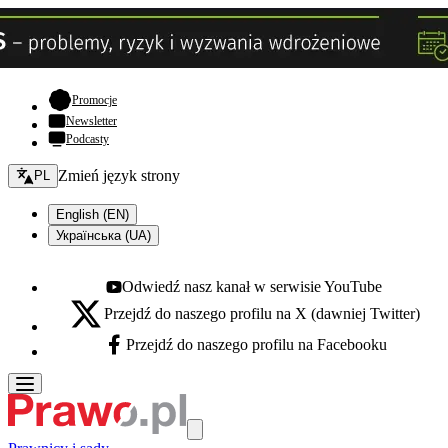
- otwiera się w nowej karcie
Promocje
Newsletter
Podcasty
Zmień język - bieżący:
Zmień język strony
PL
English (EN)
Українська (UA)
Odwiedź nasz kanał w serwisie YouTube
Youtube - otwiera się w nowej karcie
Przejdź do naszego profilu na X (dawniej Twitter)
X - otwiera się w nowej karcie
Przejdź do naszego profilu na Facebooku
Facebook - otwiera się w nowej karcie