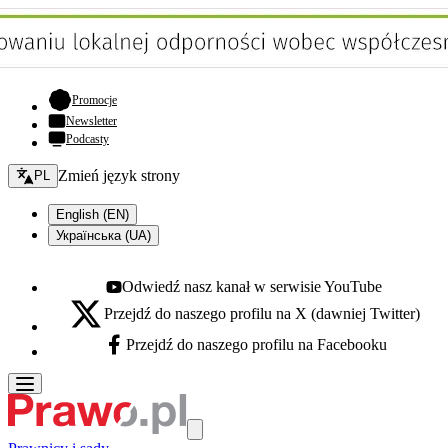
- otwiera się w nowej karcie
Promocje
Newsletter
Podcasty
Zmień język - bieżący:
Zmień język strony
PL
English (EN)
Українська (UA)
Odwiedź nasz kanał w serwisie YouTube
Youtube - otwiera się w nowej karcie
Przejdź do naszego profilu na X (dawniej Twitter)
X - otwiera się w nowej karcie
Przejdź do naszego profilu na Facebooku
Facebook - otwiera się w nowej karcie