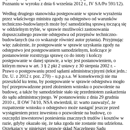
Poznaniu w wyroku z dnia 6 września 2012 r., IV SA/Po 591/12).
Według drugiego stanowiska postępowanie w sprawie wyrażenia
przez właściwego ministra zgody na odstępstwo od warunków
techniczno-budowlanych może być samodzielną sprawą toczącą się
w oddzielnym trybie, w sprawie możliwości zastosowania
dopuszczalnego prawnie odstępstwa od przepisów techniczno-
budowlanych (na co wskazuje również autor pytania). Przyjmując
więc założenie, że postępowanie w sprawie uzyskania zgody na
odstępstwo jest postępowaniem samodzielnym, kończące je
postanowienie rozstrzyga sprawę co do istoty i kończy
postępowanie w danej sprawie, a więc jest postanowieniem, o
którym mowa w art. 3 § 2 pkt 2 ustawy z 30 sierpnia 2002 r. -
Prawo o postępowaniu przed sądami administracyjnymi (tekst jedn.:
Dz. U. z 2012 r. poz. 270) – u.p.p.s.a. W konsekwencji nie ma
przeszkód ku temu, by postępowanie w sprawie odstępstwa mogło
być przeprowadzone przed złożeniem wniosku o pozwolenie na
budowę, a także by samodzielnie stało się przedmiotem zaskarżenia
do sądu administracyjnego. W postanowieniu z dnia 29 grudnia
2010 r., II OW 74/10, NSA stwierdził, iż: warto zauważyć, że
rozpatrzenie wniosku o odstępstwo może nastąpić jeszcze przed
wystąpieniem przez inwestora o pozwolenie na budowę, co
oszczędzi inwestorowi poniesienia znacznych trudów i kosztów w
razie, gdyby okazało się, że taka zgoda nie zostanie mu udzielona.
Orzekający w niniejszej sprawie skład Naczelnego Sądu