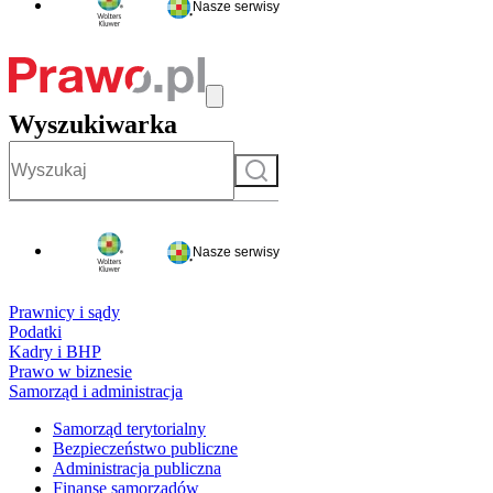
Nasze serwisy
Wyszukiwarka
Szukaj
Nasze serwisy
Prawnicy i sądy
Podatki
Kadry i BHP
Prawo w biznesie
Samorząd i administracja
Samorząd terytorialny
Bezpieczeństwo publiczne
Administracja publiczna
Finanse samorządów