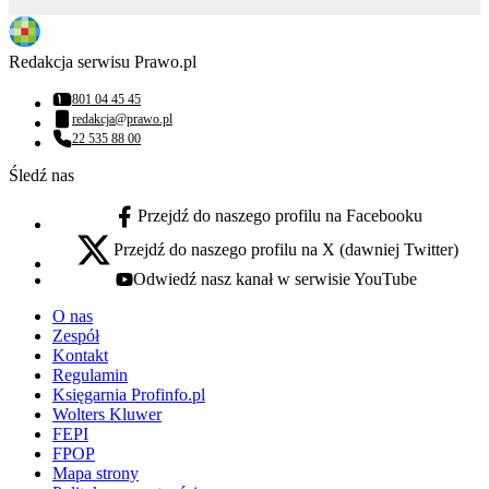
Redakcja serwisu Prawo.pl
801 04 45 45
Numer telefonu:
redakcja@prawo.pl
Adres email:
22 535 88 00
Numer telefonu:
Śledź nas
Przejdź do naszego profilu na Facebooku
facebook - otwiera się w nowej karcie
Przejdź do naszego profilu na X (dawniej Twitter)
x - otwiera się w nowej karcie
Odwiedź nasz kanał w serwisie YouTube
youtube - otwiera się w nowej karcie
O nas
Zespół
Kontakt
Regulamin
Księgarnia Profinfo.pl
Wolters Kluwer
FEPI
FPOP
Mapa strony