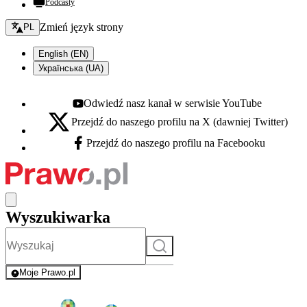
Podcasty
Zmień język - bieżący:
Zmień język strony
PL
English (EN)
Українська (UA)
Odwiedź nasz kanał w serwisie YouTube
Youtube - otwiera się w nowej karcie
Przejdź do naszego profilu na X (dawniej Twitter)
X - otwiera się w nowej karcie
Przejdź do naszego profilu na Facebooku
Facebook - otwiera się w nowej karcie
Wyszukiwarka
Szukaj
Moje Prawo.pl
- rejestracja i logowanie do serwisu