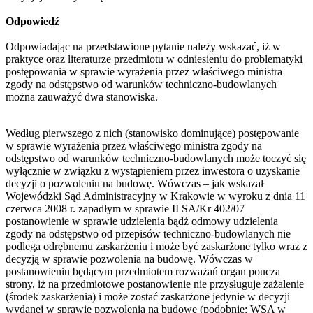
Odpowiedź
Odpowiadając na przedstawione pytanie należy wskazać, iż w
praktyce oraz literaturze przedmiotu w odniesieniu do problematyki
postępowania w sprawie wyrażenia przez właściwego ministra
zgody na odstępstwo od warunków techniczno-budowlanych
można zauważyć dwa stanowiska.
Według pierwszego z nich (stanowisko dominujące) postępowanie
w sprawie wyrażenia przez właściwego ministra zgody na
odstępstwo od warunków techniczno-budowlanych może toczyć się
wyłącznie w związku z wystąpieniem przez inwestora o uzyskanie
decyzji o pozwoleniu na budowę. Wówczas – jak wskazał
Wojewódzki Sąd Administracyjny w Krakowie w wyroku z dnia 11
czerwca 2008 r. zapadłym w sprawie II SA/Kr 402/07
postanowienie w sprawie udzielenia bądź odmowy udzielenia
zgody na odstępstwo od przepisów techniczno-budowlanych nie
podlega odrębnemu zaskarżeniu i może być zaskarżone tylko wraz z
decyzją w sprawie pozwolenia na budowę. Wówczas w
postanowieniu będącym przedmiotem rozważań organ poucza
strony, iż na przedmiotowe postanowienie nie przysługuje zażalenie
(środek zaskarżenia) i może zostać zaskarżone jedynie w decyzji
wydanej w sprawie pozwolenia na budowę (podobnie: WSA w