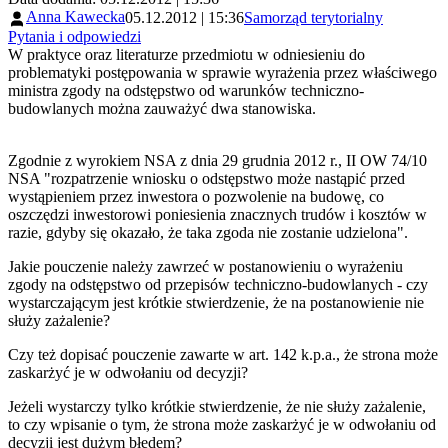
Anna Kawecka
05.12.2012 | 15:36
Samorząd terytorialny
Pytania i odpowiedzi
W praktyce oraz literaturze przedmiotu w odniesieniu do
problematyki postępowania w sprawie wyrażenia przez właściwego
ministra zgody na odstępstwo od warunków techniczno-
budowlanych można zauważyć dwa stanowiska.
Zgodnie z wyrokiem NSA z dnia 29 grudnia 2012 r., II OW 74/10
NSA "rozpatrzenie wniosku o odstępstwo może nastąpić przed
wystąpieniem przez inwestora o pozwolenie na budowę, co
oszczędzi inwestorowi poniesienia znacznych trudów i kosztów w
razie, gdyby się okazało, że taka zgoda nie zostanie udzielona".
Jakie pouczenie należy zawrzeć w postanowieniu o wyrażeniu
zgody na odstępstwo od przepisów techniczno-budowlanych - czy
wystarczającym jest krótkie stwierdzenie, że na postanowienie nie
służy zażalenie?
Czy też dopisać pouczenie zawarte w art. 142 k.p.a., że strona może
zaskarżyć je w odwołaniu od decyzji?
Jeżeli wystarczy tylko krótkie stwierdzenie, że nie służy zażalenie,
to czy wpisanie o tym, że strona może zaskarżyć je w odwołaniu od
decyzji jest dużym błędem?