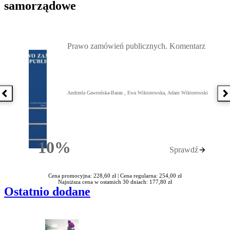
samorządowe
Przejdź do: Prawo zamówień publicznych. Komentarz, Andrzela G
Prawo zamówień publicznych. Komentarz
Andrzela Gawrońska-Baran , Ewa Wiktorowska, Adam Wiktorowski
Poprzednia książka
N
10%
Sprawdź
Rabatu
Cena promocyjna: 228,60 zł |
Cena regularna: 254,00 zł
Najniższa cena w ostatnich 30 dniach: 177,80 zł
Ostatnio dodane