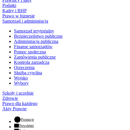
Prawnicy i sądy
Podatki
Kadry i BHP
Prawo w biznesie
Samorząd i administracja
Samorząd terytorialny
Bezpieczeństwo publiczne
Administracja publiczna
Finanse samorządów
Pomoc społeczna
Zamówienia publiczne
Kontrola zarządcza
Orzeczenia
Służba cywilna
Wojsko
Wybory
Szkoły i uczelnie
Zdrowie
Prawo dla każdego
Akty Prawne
- otwiera się w nowej karcie
Promocje
Newsletter