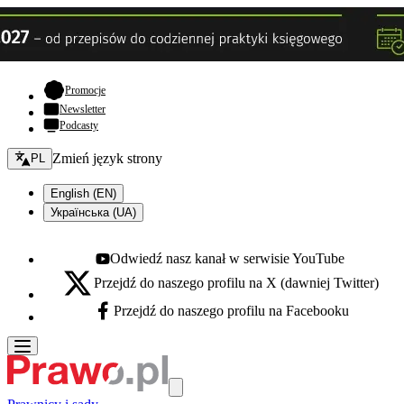
- otwiera się w nowej karcie
Promocje
Newsletter
Podcasty
Zmień język - bieżący:
Zmień język strony
PL
English (EN)
Українська (UA)
Odwiedź nasz kanał w serwisie YouTube
Youtube - otwiera się w nowej karcie
Przejdź do naszego profilu na X (dawniej Twitter)
X - otwiera się w nowej karcie
Przejdź do naszego profilu na Facebooku
Facebook - otwiera się w nowej karcie