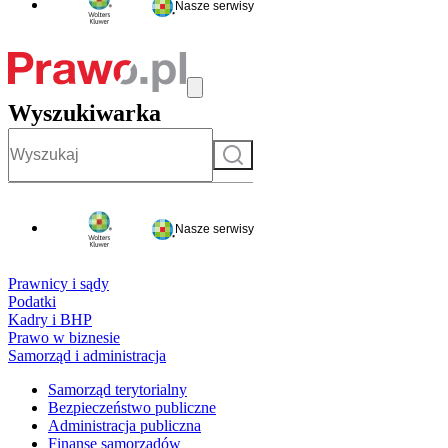
Nasze serwisy
Wyszukiwarka
Szukaj
Nasze serwisy
Prawnicy i sądy
Podatki
Kadry i BHP
Prawo w biznesie
Samorząd i administracja
Samorząd terytorialny
Bezpieczeństwo publiczne
Administracja publiczna
Finanse samorządów