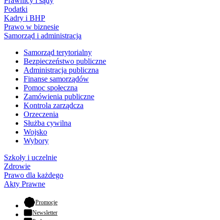
Prawnicy i sądy
Podatki
Kadry i BHP
Prawo w biznesie
Samorząd i administracja
Samorząd terytorialny
Bezpieczeństwo publiczne
Administracja publiczna
Finanse samorządów
Pomoc społeczna
Zamówienia publiczne
Kontrola zarządcza
Orzeczenia
Służba cywilna
Wojsko
Wybory
Szkoły i uczelnie
Zdrowie
Prawo dla każdego
Akty Prawne
- otwiera się w nowej karcie
Promocje
Newsletter