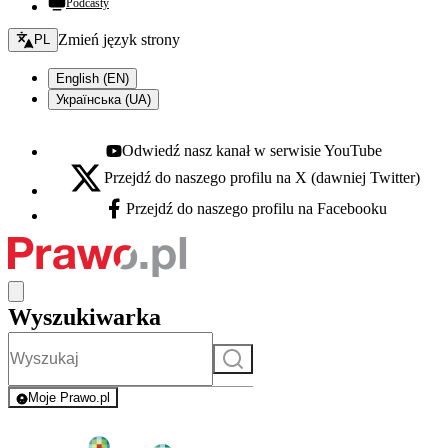
Podcasty
Zmień język - bieżący:
Zmień język strony
PL
English (EN)
Українська (UA)
Odwiedź nasz kanał w serwisie YouTube
Youtube - otwiera się w nowej karcie
Przejdź do naszego profilu na X (dawniej Twitter)
X - otwiera się w nowej karcie
Przejdź do naszego profilu na Facebooku
Facebook - otwiera się w nowej karcie
Wyszukiwarka
Szukaj
Moje Prawo.pl
- rejestracja i logowanie do serwisu