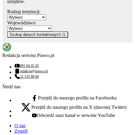
urzędów.
Rodzaj instytucji:
Województwo:
Szukaj danych kontaktowych
Redakcja serwisu Prawo.pl
801 04 45 45
Numer telefonu:
redakcja@prawo.pl
Adres email:
22 535 88 00
Numer telefonu:
Śledź nas
Przejdź do naszego profilu na Facebooku
facebook - otwiera się w nowej karcie
Przejdź do naszego profilu na X (dawniej Twitter)
x - otwiera się w nowej karcie
Odwiedź nasz kanał w serwisie YouTube
youtube - otwiera się w nowej karcie
O nas
Zespół