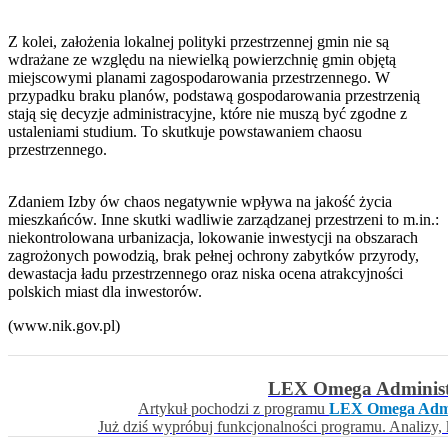
Z kolei, założenia lokalnej polityki przestrzennej gmin nie są
wdrażane ze względu na niewielką powierzchnię gmin objętą
miejscowymi planami zagospodarowania przestrzennego. W
przypadku braku planów, podstawą gospodarowania przestrzenią
stają się decyzje administracyjne, które nie muszą być zgodne z
ustaleniami studium. To skutkuje powstawaniem chaosu
przestrzennego.
Zdaniem Izby ów chaos negatywnie wpływa na jakość życia
mieszkańców. Inne skutki wadliwie zarządzanej przestrzeni to m.in.:
niekontrolowana urbanizacja, lokowanie inwestycji na obszarach
zagrożonych powodzią, brak pełnej ochrony zabytków przyrody,
dewastacja ładu przestrzennego oraz niska ocena atrakcyjności
polskich miast dla inwestorów.
(www.nik.gov.pl)
LEX Omega Administ
Artykuł pochodzi z programu
LEX Omega Admi
Już dziś wypróbuj funkcjonalności programu. Analizy,