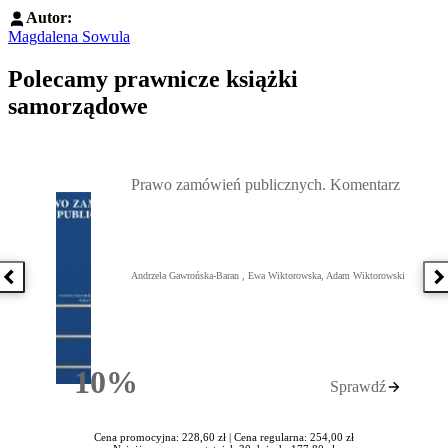
Autor:
Magdalena Sowula
Polecamy prawnicze książki
samorządowe
Przejdź do: Prawo zamówień publicznych. Komentarz, Andrzela G
Prawo zamówień publicznych. Komentarz
Andrzela Gawrońska-Baran , Ewa Wiktorowska, Adam Wiktorowski
Poprzednia książka
N
10%
Sprawdź
Rabatu
Cena promocyjna: 228,60 zł |
Cena regularna: 254,00 zł