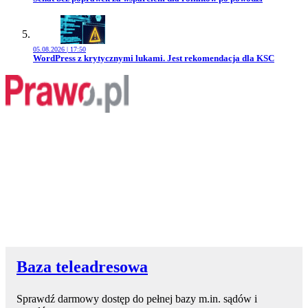
05.08.2026 | 17:50
Przejdź do artykułu:
WordPress z krytycznymi lukami. Jest rekomendacja dla KSC
Baza teleadresowa
Sprawdź darmowy dostęp do pełnej bazy m.in. sądów i