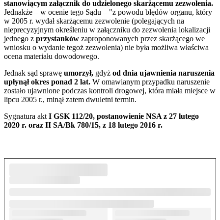
stanowiącym załącznik do udzielonego skarżącemu zezwolenia.
Jednakże – w ocenie tego Sądu – "z powodu błędów organu, który
w 2005 r. wydał skarżącemu zezwolenie (polegających na
nieprecyzyjnym określeniu w załączniku do zezwolenia lokalizacji
jednego z
przystanków
zaproponowanych przez skarżącego we
wniosku o wydanie tegoż zezwolenia) nie była możliwa właściwa
ocena materiału dowodowego.
Jednak sąd sprawę
umorzył,
gdyż
od dnia ujawnienia naruszenia
upłynął okres ponad 2 lat.
W omawianym przypadku naruszenie
zostało ujawnione podczas kontroli drogowej, która miała miejsce w
lipcu 2005 r., minął zatem dwuletni termin.
Sygnatura akt
I GSK 112/20, postanowienie NSA z 27 lutego
2020 r. oraz II SA/Bk 780/15, z 18 lutego 2016 r.