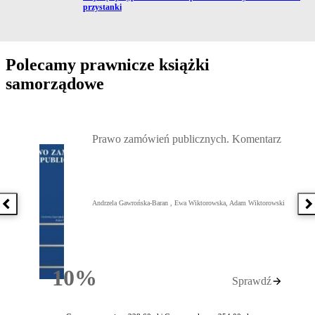
przystanki
Polecamy prawnicze książki
samorządowe
Przejdź do: Prawo zamówień publicznych. Komentarz, Andrzela G
Prawo zamówień publicznych. Komentarz
Andrzela Gawrońska-Baran , Ewa Wiktorowska, Adam Wiktorowski
Poprzednia książka
N
10%
Sprawdź
Rabatu