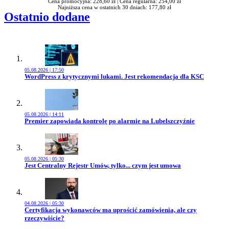
Cena promocyjna: 228,60 zł |
Cena regularna: 254,00 zł
Najniższa cena w ostatnich 30 dniach: 177,80 zł
Ostatnio dodane
05.08.2026 | 17:50
Przejdź do artykułu:
WordPress z krytycznymi lukami. Jest rekomendacja dla KSC
05.08.2026 | 14:11
Przejdź do artykułu:
Premier zapowiada kontrolę po alarmie na Lubelszczyźnie
05.08.2026 | 05:30
Przejdź do artykułu:
Jest Centralny Rejestr Umów, tylko... czym jest umowa
04.08.2026 | 05:30
Przejdź do artykułu:
Certyfikacja wykonawców ma uprościć zamówienia, ale czy
rzeczywiście?