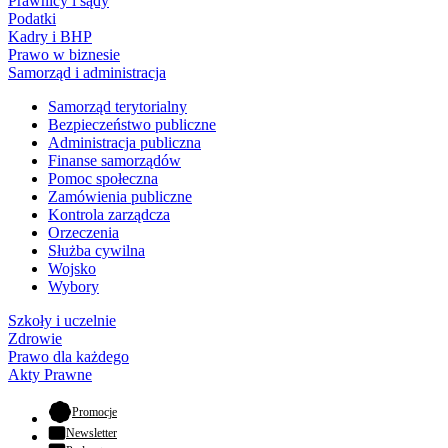
Prawnicy i sądy
Podatki
Kadry i BHP
Prawo w biznesie
Samorząd i administracja
Samorząd terytorialny
Bezpieczeństwo publiczne
Administracja publiczna
Finanse samorządów
Pomoc społeczna
Zamówienia publiczne
Kontrola zarządcza
Orzeczenia
Służba cywilna
Wojsko
Wybory
Szkoły i uczelnie
Zdrowie
Prawo dla każdego
Akty Prawne
- otwiera się w nowej karcie
Promocje
Newsletter