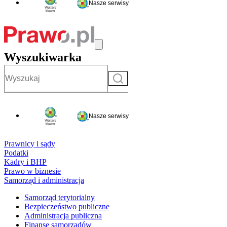
Nasze serwisy
Wyszukiwarka
Szukaj
Nasze serwisy
Prawnicy i sądy
Podatki
Kadry i BHP
Prawo w biznesie
Samorząd i administracja
Samorząd terytorialny
Bezpieczeństwo publiczne
Administracja publiczna
Finanse samorządów