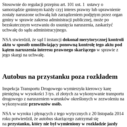
Stosownie do regulacji przepisu art. 101 ust. 1 ustawy o
samorządzie gminnym każdy czyj interes prawny lub uprawnienie
zostały naruszone uchwałą lub zarządzeniem podjętym przez organ
gminy w sprawie zakresu administracji publicznej, może po
bezskutecznym wezwaniu do usunięcia naruszenia, zaskarżyć
uchwałę do sądu administracyjnego.
NSA stwierdził, że sąd I instancji
dokonał merytorycznej kontroli
aktu w sposób umożliwiający ponowną kontrolę tego aktu pod
kątem naruszenia interesu prawnego skarżącego
w sprawie z
jego skargi na uchwałę.
Autobus na przystanku poza rozkładem
Inspekcja Transportu Drogowego wymierzyła kierowcy karę
pieniężną w wysokości 3 tys. zł złotych za wykonywanie transportu
drogowego z naruszeniem warunków określonych w zezwoleniu na
wykonywanie
przewozów
osób.
NSA w wyroku i płynących z tego wytycznych z 20 listopada 2014
roku potwierdził, że autobus skarżącego zatrzymał się
na
przystanku, który
nie był wymieniony w rozkładzie jazdy