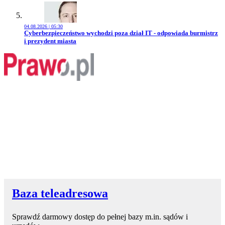
04.08.2026 | 05:30
Przejdź do artykułu:
Cyberbezpieczeństwo wychodzi poza dział IT - odpowiada burmistrz
i prezydent miasta
Baza teleadresowa
Sprawdź darmowy dostęp do pełnej bazy m.in. sądów i