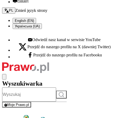
Podcasty
Zmień język - bieżący:
Zmień język strony
PL
English (EN)
Українська (UA)
Odwiedź nasz kanał w serwisie YouTube
Youtube - otwiera się w nowej karcie
Przejdź do naszego profilu na X (dawniej Twitter)
X - otwiera się w nowej karcie
Przejdź do naszego profilu na Facebooku
Facebook - otwiera się w nowej karcie
Wyszukiwarka
Szukaj
Moje Prawo.pl
- rejestracja i logowanie do serwisu