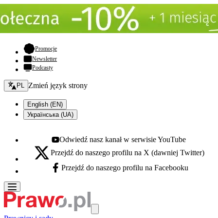
- otwiera się w nowej karcie
Promocje
Newsletter
Podcasty
Zmień język - bieżący:
Zmień język strony
PL
English (EN)
Українська (UA)
Odwiedź nasz kanał w serwisie YouTube
Youtube - otwiera się w nowej karcie
Przejdź do naszego profilu na X (dawniej Twitter)
X - otwiera się w nowej karcie
Przejdź do naszego profilu na Facebooku
Facebook - otwiera się w nowej karcie