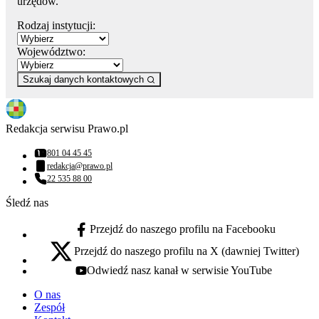
urzędów.
Rodzaj instytucji:
Województwo:
Szukaj danych kontaktowych
Redakcja serwisu Prawo.pl
801 04 45 45
Numer telefonu:
redakcja@prawo.pl
Adres email:
22 535 88 00
Numer telefonu:
Śledź nas
Przejdź do naszego profilu na Facebooku
facebook - otwiera się w nowej karcie
Przejdź do naszego profilu na X (dawniej Twitter)
x - otwiera się w nowej karcie
Odwiedź nasz kanał w serwisie YouTube
youtube - otwiera się w nowej karcie
O nas
Zespół