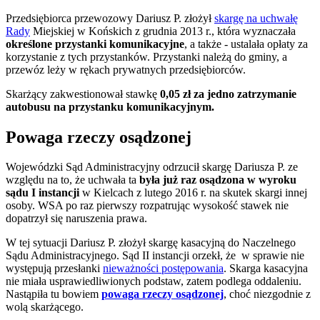
Przedsiębiorca przewozowy Dariusz P. złożył
skargę na uchwałę
Rady
Miejskiej w Końskich z grudnia 2013 r., która wyznaczała
określone przystanki komunikacyjne
, a także - ustalała opłaty za
korzystanie z tych przystanków. Przystanki należą do gminy, a
przewóz leży w rękach prywatnych przedsiębiorców.
Skarżący zakwestionował stawkę
0,05 zł za jedno zatrzymanie
autobusu na przystanku komunikacyjnym.
Powaga rzeczy osądzonej
Wojewódzki Sąd Administracyjny odrzucił skargę Dariusza P. ze
względu na to, że uchwała ta
była już raz osądzona w wyroku
sądu I instancji
w Kielcach z lutego 2016 r. na skutek skargi innej
osoby. WSA po raz pierwszy rozpatrując wysokość stawek nie
dopatrzył się naruszenia prawa.
W tej sytuacji Dariusz P. złożył skargę kasacyjną do Naczelnego
Sądu Administracyjnego. Sąd II instancji orzekł, że w sprawie nie
występują przesłanki
nieważności postępowania
. Skarga kasacyjna
nie miała usprawiedliwionych podstaw, zatem podlega oddaleniu.
Nastąpiła tu bowiem
powaga rzeczy osądzonej
, choć niezgodnie z
wolą skarżącego.